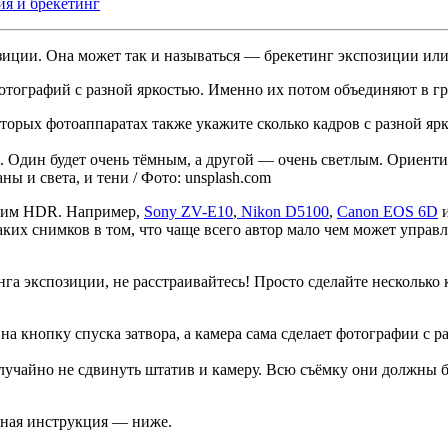
ия и брекетинг
иции. Она может так и называться — брекетинг экспозиции или с
фотографий с разной яркостью. Именно их потом объединяют в г
оторых фотоаппаратах также укажите сколько кадров с разной ярк
и. Один будет очень тёмным, а другой — очень светлым. Ориенти
ы и света, и тени / Фото: unsplash.com
ским HDR. Например,
Sony ZV-E10
,
Nikon D5100
,
Canon EOS 6D
и
ких снимков в том, что чаще всего автор мало чем может управл
нга экспозиции, не расстраивайтесь! Просто сделайте несколько
на кнопку спуска затвора, а камера сама сделает фотографии с р
случайно не сдвинуть штатив и камеру. Всю съёмку они должны
бная инструкция — ниже.