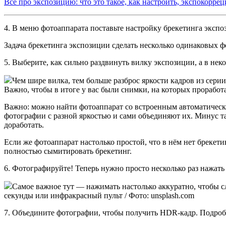
Всё про экспозицию: что это такое, как настроить, экспокоррец
4. В меню фотоаппарата поставьте настройку брекетинга экспоз
Задача брекетинга экспозиции сделать несколько одинаковых 
5. Выберите, как сильно раздвинуть вилку экспозиции, а в нек
Чем шире вилка, тем больше разброс яркости кадров из сери
Важно, чтобы в итоге у вас были снимки, на которых проработан
Важно: можно найти фотоаппарат со встроенным автоматиче
фотографии с разной яркостью и сами объединяют их. Минус та
доработать.
Если же фотоаппарат настолько простой, что в нём нет брекети
полностью сымитировать брекетинг.
6. Фотографируйте! Теперь нужно просто несколько раз нажать 
Самое важное тут — нажимать настолько аккуратно, чтобы 
секунды или инфракрасный пульт / Фото: unsplash.com
7. Объедините фотографии, чтобы получить HDR-кадр. Подро