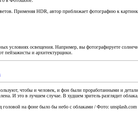
его в Фотошопе.
цветов. Применяя HDR, автор приближает фотографию к картинке
ных условиях освещения. Например, вы фотографируете солнечн
уют пейзажисты и архитектурщики.
в
ользуют, чтобы и человек, и фон были проработанными и детал
лена. И это в лучшем случае. В худшем зритель разглядит облака
 головой на фоне было бы небо с облаками / Фото: unsplash.com