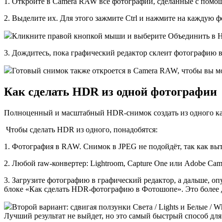
1. Откройте в Camera RAW все фотографии, сделанные с помо
2. Выделите их. Для этого зажмите Ctrl и нажмите на каждую 
Кликните правой кнопкой мыши и выберите Объединить в HD
3. Дождитесь, пока графический редактор склеит фотографию 
Готовый снимок также откроется в Camera RAW, чтобы вы мо
Как сделать HDR из одной фотографии
Полноценный и масштабный HDR-снимок создать из одного кадра
Чтобы сделать HDR из одного, понадобятся:
1. Фотография в RAW. Снимок в JPEG не подойдёт, так как вы
2. Любой raw-конвертер: Lightroom, Capture One или Adobe Ca
3. Загрузите фотографию в графический редактор, а дальше, о
блоке «Как сделать HDR-фотографию в Фотошопе». Это более 
Второй вариант: сдвигая ползунки Света / Lights и Белые / W
Лучший результат не выйдет, но это самый быстрый способ дл