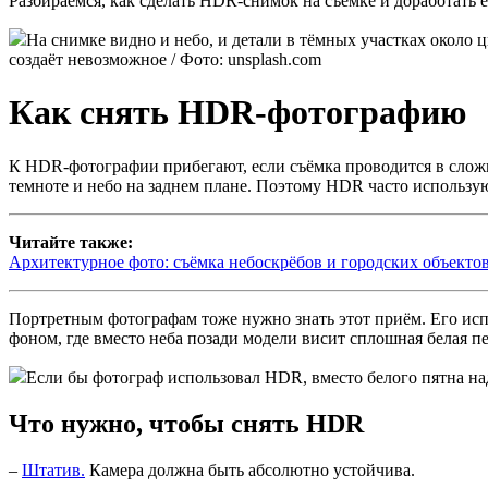
Разбираемся, как сделать HDR-снимок на съёмке и доработать 
На снимке видно и небо, и детали в тёмных участках около 
создаёт невозможное / Фото: unsplash.com
Как снять HDR-фотографию
К HDR-фотографии прибегают, если съёмка проводится в слож
темноте и небо на заднем плане. Поэтому HDR часто использ
Читайте также:
Архитектурное фото: съёмка небоскрёбов и городских объекто
Портретным фотографам тоже нужно знать этот приём. Его исп
фоном, где вместо неба позади модели висит сплошная белая пе
Если бы фотограф использовал HDR, вместо белого пятна над
Что нужно, чтобы снять HDR
–
Штатив.
Камера должна быть абсолютно устойчива.