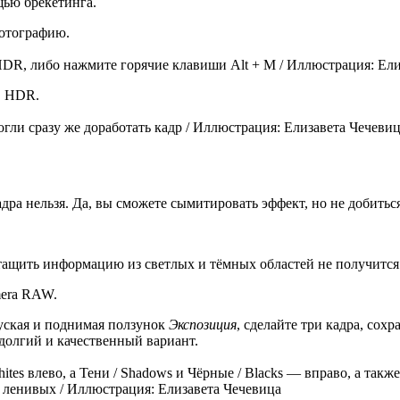
щью брекетинга.
фотографию.
R, либо нажмите горячие клавиши Alt + M / Иллюстрация: Ели
в HDR.
гли сразу же доработать кадр / Иллюстрация: Елизавета Чечеви
 нельзя. Да, вы сможете сымитировать эффект, но не добиться 
тащить информацию из светлых и тёмных областей не получится
mera RAW.
пуская и поднимая ползунок
Экспозиция
, сделайте три кадра, сох
долгий и качественный вариант.
hites влево, а Тени / Shadows и Чёрные / Blacks — вправо, а такж
я ленивых / Иллюстрация: Елизавета Чечевица