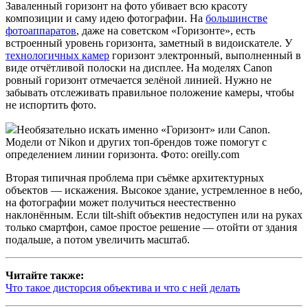
Заваленный горизонт на фото убивает всю красоту
композиции и саму идею фотографии. На
большинстве
фотоаппаратов
, даже на советском «Горизонте», есть
встроенный уровень горизонта, заметный в видоискателе. У
технологичных камер
горизонт электронный, выполненный в
виде отчётливой полоски на дисплее. На моделях Canon
ровный горизонт отмечается зелёной линией. Нужно не
забывать отслеживать правильное положение камеры, чтобы
не испортить фото.
Необязательно искать именно «Горизонт» или Canon.
Модели от Nikon и других топ-брендов тоже помогут с
определением линии горизонта. Фото: oreilly.com
Вторая типичная проблема при съёмке архитектурных
объектов — искажения. Высокое здание, устремленное в небо,
на фотографии может получиться неестественно
наклонённым. Если tilt-shift объектив недоступен или на руках
только смартфон, самое простое решение — отойти от здания
подальше, а потом увеличить масштаб.
Читайте также:
Что такое дисторсия объектива и что с ней делать