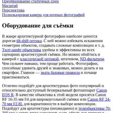
Преобразование статичных сцен
Масштаб
Перспектива
Полнокадровая камера для ночных фотографий
Оборудование для съёмки
В жанре архитектурной фотографии наиболее ценится
дорогая
tilt-shift оптика
. С ней можно избежать искажения
геометрии объектов, создавать сложные композиции и т. д.
Тилт-шифт объективы
удобны и эффективны во всех
сценариях архитектурной съёмки. Но можно обойтись и
камерой с
классической оптикой
, штативом,
ND-фильтром
.
Чем сильнее навыки, тем проще работать. Фотографии,
способные удивить друзей и знакомых, можно делать и на
смартфон. Главное —
знать базовые правила
и почаще
практиковаться.
Отлично подойдёт для архитектурных фото популярный и
относительно доступный беззеркальный фотоаппарат
Canon
EOS R
. В качестве объектива к этой модели просятся Canon
RF 16-35 мм f/4 для широкоугольной съёмки или
Canon RF 24-
70 мм f/2.8L
для вариативности в выборе композиции.
Подойдут для архитектуры (неожиданно) и
телеобъективы 70-
300 мм
: с ними легко наполнить кадр, убрать все лишнее и