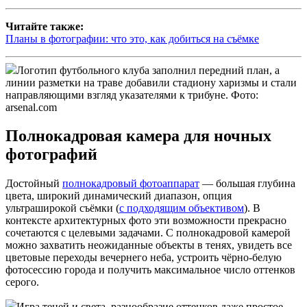
Читайте также:
Планы в фотографии: что это, как добиться на съёмке
Логотип футбольного клуба заполнил передний план, а
линии разметки на траве добавили стадиону харизмы и стали
направляющими взгляд указателями к трибуне. Фото:
arsenal.com
Полнокадровая камера для ночных
фотографий
Достойный
полнокадровый фотоаппарат
— большая глубина
цвета, широкий динамический диапазон, опция
ультраширокой съёмки (
с подходящим объективом
). В
контексте архитектурных фото эти возможности прекрасно
сочетаются с целевыми задачами. С полнокадровой камерой
можно захватить неожиданные объекты в тенях, увидеть все
цветовые переходы вечернего неба, устроить чёрно-белую
фотосессию города и получить максимальное число оттенков
серого.
Игра теней и света, разнообразие оттенков даже простое