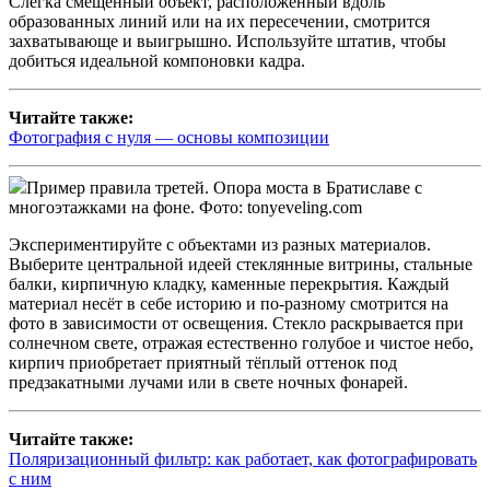
Слегка смещённый объект, расположенный вдоль
образованных линий или на их пересечении, смотрится
захватывающе и выигрышно. Используйте штатив, чтобы
добиться идеальной компоновки кадра.
Читайте также:
Фотография с нуля — основы композиции
Пример правила третей. Опора моста в Братиславе с
многоэтажками на фоне. Фото: tonyeveling.com
Экспериментируйте с объектами из разных материалов.
Выберите центральной идеей стеклянные витрины, стальные
балки, кирпичную кладку, каменные перекрытия. Каждый
материал несёт в себе историю и по-разному смотрится на
фото в зависимости от освещения. Стекло раскрывается при
солнечном свете, отражая естественно голубое и чистое небо,
кирпич приобретает приятный тёплый оттенок под
предзакатными лучами или в свете ночных фонарей.
Читайте также:
Поляризационный фильтр: как работает, как фотографировать
с ним