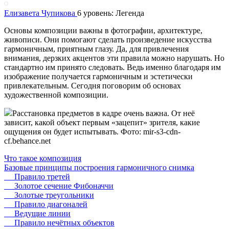
Елизавета Чупикова
6 уровень: Легенда
Основы композиции важны в фотографии, архитектуре,
живописи. Они помогают сделать произведение искусства
гармоничным, приятным глазу. Да, для привлечения
внимания, дерзких акцентов эти правила можно нарушать. Но
стандартно им принято следовать. Ведь именно благодаря им
изображение получается гармоничным и эстетически
привлекательным. Сегодня поговорим об основах
художественной композиции.
Расстановка предметов в кадре очень важна. От неё
зависит, какой объект первым «зацепит» зрителя, какие
ощущения он будет испытывать. Фото: mir-s3-cdn-
cf.behance.net
Что такое композиция
Базовые принципы построения гармоничного снимка
Правило третей
Золотое сечение Фибоначчи
Золотые треугольники
Правило диагоналей
Ведущие линии
Правило нечётных объектов