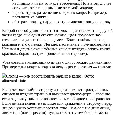
на линиях или их точках пересечения. Но в этом случае
есть риск отвлечь внимание от самой модели;
пересмотреть размещение модели в кадре. Например,
поставить её ближе;
обыграть подачу, нарушив эту композиционную основу.
Второй способ уравновесить снимок — расположить в другой
части кадра ещё один объект. Важно: цвет помогает нам
изменить визуальный вес предмета. Более тяжёлые: яркие,
красный и его оттенки. Лёгкие: пастельные, полупрозрачные.
Чёрный и другие очень тёмные чаще выглядят «легче» ярких
красных, бордовых (им проще слиться с фоном).
Уравновесить композицию из двух фигур можно движениями.
Пример: одна модель подняла левую руку, а вторая — правую.
Схемы — как восстановить баланс в кадре. Фото:
alimentola.info
Если человек идёт в сторону, а перед ним нет пространства,
снимок выглядит странно и вызывает дискомфорт. Особенно
если за движущимся человеком есть свободное пространство.
Если делаем акцент на взгляде или движении в сторону, перед
лицом нужно оставить пространство. Чем больше динамики,
движения (или агрессии) нужно показать, тем больше места