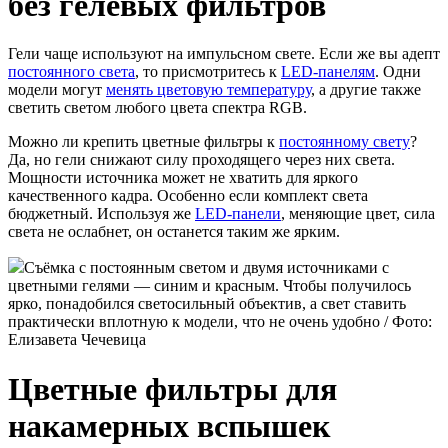
без гелевых фильтров
Гели чаще используют на импульсном свете. Если же вы адепт
постоянного света
, то присмотритесь к
LED-панелям
. Одни
модели могут
менять цветовую температуру
, а другие также
светить светом любого цвета спектра RGB.
Можно ли крепить цветные фильтры к
постоянному свету
?
Да, но гели снижают силу проходящего через них света.
Мощности источника может не хватить для яркого
качественного кадра. Особенно если комплект света
бюджетный. Используя же
LED-панели
, меняющие цвет, сила
света не ослабнет, он останется таким же ярким.
Съёмка с постоянным светом и двумя источниками с
цветными гелями — синим и красным. Чтобы получилось
ярко, понадобился светосильный объектив, а свет ставить
практически вплотную к модели, что не очень удобно / Фото:
Елизавета Чечевица
Цветные фильтры для
накамерных вспышек