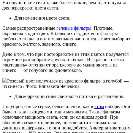
На ощупь такие гели также более тонкие, чем те, что нужны
для перекраски цвета света.
Для изменения цвета света.
Самые распространённые
гелевые фильтры
. Плотные,
окрашены в один цвет. В больших студиях есть фильтры
любого оттенка, а вот в маленьких часто предлагают выбор из
красного, жёлтого, зелёного, синего.
Дело в том, что при постобработке из этих цветов получается
огромное разнообразие других оттенков. Из красного легко
«вытащить» оттенки от оранжевого до малинового, а из
синего — от голубого до фиолетового.
Розовый цвет получился из красного фильтра, а голубой —
из синего / Фото: Елизавета Чечевица
Для коррекции силы светового потока и рассеивания.
Полупрозрачные серые, белые плёнки, как в
этом
наборе. Они
бывают как глянцевыми, так и матовыми. Такие фильтры
ослабляют мощность света, если он слишком яркий. При
обычной съёмке это лишнее, но если хотите снимать на
длинных выдержках, то они понадобятся. Альтернатива таким