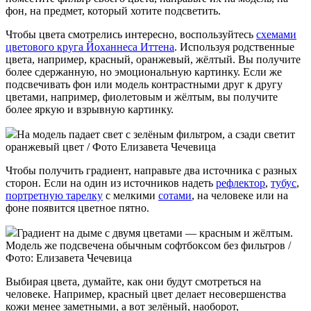
фон, на предмет, который хотите подсветить.
Чтобы цвета смотрелись интересно, воспользуйтесь
схемами
цветового круга Йоханнеса Иттена
. Используя родственные
цвета, например, красный, оранжевый, жёлтый. Вы получите
более сдержанную, но эмоциональную картинку. Если же
подсвечивать фон или модель контрастными друг к другу
цветами, например, фиолетовым и жёлтым, вы получите
более яркую и взрывную картинку.
На модель падает свет с зелёным фильтром, а сзади светит
оранжевый цвет / Фото Елизавета Чечевица
Чтобы получить градиент, направьте два источника с разных
сторон. Если на один из источников надеть
рефлектор
,
тубус
,
портретную тарелку
с мелкими
сотами
, на человеке или на
фоне появится цветное пятно.
Градиент на дыме с двумя цветами — красным и жёлтым.
Модель же подсвечена обычным софтбоксом без фильтров /
Фото: Елизавета Чечевица
Выбирая цвета, думайте, как они будут смотреться на
человеке. Например, красный цвет делает несовершенства
кожи менее заметными, а вот зелёный, наоборот,