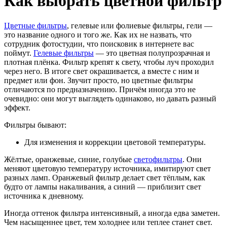
Как выбрать цветной фильтр
Цветные фильтры
, гелевые или фолиевые фильтры, гели —
это название одного и того же. Как их не назвать, что
сотрудник фотостудии, что поисковик в интернете вас
поймут.
Гелевые фильтры
— это цветная полупрозрачная и
плотная плёнка. Фильтр крепят к свету, чтобы луч проходил
через него. В итоге свет окрашивается, а вместе с ним и
предмет или фон. Звучит просто, но цветные фильтры
отличаются по предназначению. Причём иногда это не
очевидно: они могут выглядеть одинаково, но давать разный
эффект.
Фильтры бывают:
Для изменения и коррекции цветовой температуры.
Жёлтые, оранжевые, синие, голубые
светофильтры
. Они
меняют цветовую температуру источника, имитируют свет
разных ламп. Оранжевый фильтр делает свет тёплым, как
будто от лампы накаливания, а синий — приблизит свет
источника к дневному.
Иногда оттенок фильтра интенсивный, а иногда едва заметен.
Чем насыщеннее цвет, тем холоднее или теплее станет свет.