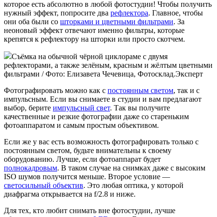
которое есть абсолютно в любой фотостудии! Чтобы получить
нужный эффект, попросите два
рефлектора
. Главное, чтобы
они оба были со
шторками и цветными фильтрами
. За
неоновый эффект отвечают именно фильтры, которые
крепятся к рефлектору на шторки или просто скотчем.
Съёмка на обычной чёрной циклораме с двумя
рефлекторами, а также зелёным, красным и жёлтым цветными
фильтрами / Фото: Елизавета Чечевица, Фотосклад.Эксперт
Фотографировать можно как с
постоянным светом
, так и с
импульсным. Если вы снимаете в студии и вам предлагают
выбор, берите
импульсный свет
. Так вы получите
качественные и резкие фотографии даже со стареньким
фотоаппаратом и самым простым объективом.
Если же у вас есть возможность фотографировать только с
постоянным светом, будьте внимательны к своему
оборудованию. Лучше, если фотоаппарат будет
полнокадровым
. В таком случае на снимках даже с высоким
ISO шумов получится меньше. Второе условие —
светосильный объектив
. Это любая оптика, у которой
диафрагма открывается на f/2.8 и ниже.
Для тех, кто любит снимать вне фотостудии, лучше