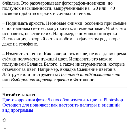
блёклые. Это разочаровывает фотографов-новичков, но
ползунок насыщенности, выкрученнный на +20 или +40
позволит добиться ярких и сочных оттенков.
– Поднимать яркость. Неоновые снимки, особенно при съёмке
с постоянным светом, могут казаться темноватыми. Чтобы это
исправить, осветлите их. Например, с помощью ползунка
Экспозиция, который есть в любом графическом редакторе
даже на телефоне.
– Изменять оттенки. Как говорилось выше, не всегда во время
съёмки получается нужный цвет. Исправить это можно
ползунками Баланса Белого, а также инструментами, которые
отвечают за цвет. Например, вкладка Смешение цветов в
Лайтруме или инструменты
Цветовой тон/Насыщенность
или
Выборочная коррекция цвета
в Фотошопе.
Читайте также:
Цветокоррекция фото: 5 способов изменить цвет в Photoshop
Фотошоп для новичков: как настроить палитры и внешний
вид программы