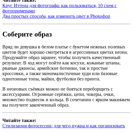
Читайте также:
Круг Иттена для фотографа: как пользоваться, 10 схем с
фотопримерами
Два простых способа, как изменить цвет в Photoshop
Соберите образ
Вряд ли девушка в белом платье с букетом нежных полевых
цветов будет хорошо смотреться в агрессивных цветах неона.
Продумайте образ заранее, чтобы получить качественный
результат. В ход могут пойти как косухи, кожаные штаны,
рваные джинсы, армейские ботинки, так и простые
кроссовки, а также минималистичные худи или базовые
однотонные топы, майки, футболки без принта.
В неоновых съёмках можно не бояться переборщить с
аксессуарами. Огромные серёжки, цепи, чокеры, очки,
множество подвесок и кольца. В сочетании с ярким макияжем
вы получите законченный образ.
Читайте также:
Стилизация фотосессии: для чего нужна и как организовать