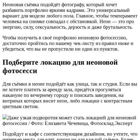
Неоновая съёмка подойдёт фотографу, который хочет
разбавить портфолио яркими кадрами. Это универсальный
вариант для модели любого пола. Главное, чтобы темперамент
человека на снимке совпадал с обстановкой. Неон — это про
энергию, силу, сексуальность, дерзость и даже брутальность.
Чтобы получить в своё портфолио неоновую фотосессию,
достаточно пройтись по нашему чек-листу из правил ниже и
убедиться, что вы не пропустили ни один из пунктов.
Подберите локацию для неоновой
фотосесси
Для съёмки в неоне подойдёт как улица, так и студия. Если вы
не хотите платить за аренду зала, придётся прогуляться
накануне по вечернему городу и поискать заведения, на
витринах которых висит неон, либо локации с контрастным
цветным светом.
Даже узкая подворотня может стать локацией для неоновой
фотосессии / Фото: Елизавета Чечевица, Фотосклад.Эксперт
Подойдут и кафе с соответствующим дизайном, но учтите, что
интерьер места, где едят, хорош не для каждой съёмки. Более