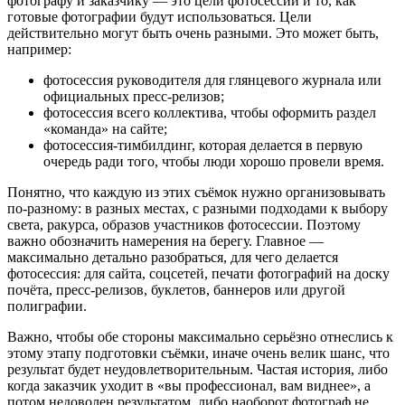
фотографу и заказчику — это цели фотосессии и то, как
готовые фотографии будут использоваться. Цели
действительно могут быть очень разными. Это может быть,
например:
фотосессия руководителя для глянцевого журнала или
официальных пресс-релизов;
фотосессия всего коллектива, чтобы оформить раздел
«команда» на сайте;
фотосессия-тимбилдинг, которая делается в первую
очередь ради того, чтобы люди хорошо провели время.
Понятно, что каждую из этих съёмок нужно организовывать
по-разному: в разных местах, с разными подходами к выбору
света, ракурса, образов участников фотосессии. Поэтому
важно обозначить намерения на берегу. Главное —
максимально детально разобраться, для чего делается
фотосессия: для сайта, соцсетей, печати фотографий на доску
почёта, пресс-релизов, буклетов, баннеров или другой
полиграфии.
Важно, чтобы обе стороны максимально серьёзно отнеслись к
этому этапу подготовки съёмки, иначе очень велик шанс, что
результат будет неудовлетворительным. Частая история, либо
когда заказчик уходит в «вы профессионал, вам виднее», а
потом недоволен результатом, либо наоборот фотограф не