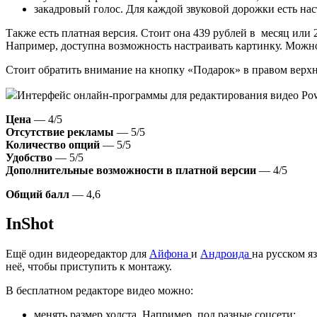
закадровый голос. Для каждой звуковой дорожки есть на
Также есть платная версия. Стоит она 439 рублей в месяц или 
Например, доступна возможность настраивать картинку. Можно 
Стоит обратить внимание на кнопку «Подарок» в правом верхне
Интерфейс онлайн-программы для редактирования видео Pow
Цена
— 4/5
Отсутствие рекламы
— 5/5
Количество опций
— 5/5
Удобство
— 5/5
Дополнительные возможности в платной версии
— 4/5
Общий балл
— 4,6
InShot
Ещё один видеоредактор для
Айфона
и
Андроида
на русском я
неё, чтобы приступить к монтажу.
В бесплатном редакторе видео можно:
менять размер холста. Например, под разные соцсети;