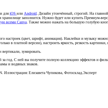
ми для
iOS
или
Android
. Дизайн утончённый, строгий. На главно
м хранилище заполнится. Нужно будет или купить Премиум-верс
ую всеми Canva
. Также можно нажать на большую голубую кноп
ного настроек (цвет, шрифт, анимация). Наклейки и музыку можн
лько в платной версии), настроить яркость, резкость картинки, 
и вертикали, зумировать.
ей за год. С ней вы получите полную коллекцию эффектов и фил
ламы и водяных знаков.
N. Иллюстрация: Елизавета Чупикова, Фотосклад.Эксперт