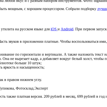
 любой вкус и с разным набором инструментов. Фото: digitalinf
 быть мощным, с хорошим процессором. Собрали подборку
лучши
 утилита на русском языке для
iOS
и
Android
. При первом запус
Часть звуков в приложении платные. Чтобы воспользоваться им
нивание по горизонтали и вертикали. А также наложить текст на 
ы. Она не вырезает кадр, а добавляет вокруг белый холст, чтобы
блиотеке больше 10 штук;
ь яркость и насыщенность;
ак в правом нижнем углу.
Чупикова, Фотосклад.Эксперт
ть также платная версия. 209 рублей в месяц, 699 рублей в год 