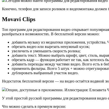
Сегодня можно найти программы для редактирования видео на
Конечно, телефон для записи роликов и видеомонтажа должен
Movavi Clips
Топ программ для редактирования видео открывает популярная
разобраться в возможностях. В бесплатной версии можно:
добавить музыку из медиатеки приложения, устройства. 
обрезать видео или вырезать ненужный кусок;
увеличить и уменьшить скорость ролика;
добавить текст. Можно выбрать шрифт, цвет, стиль, вырав
обрезать кадр — функция работает не так, как хотелось б
добавить переходы между частями видео. Всего есть в би
применить фильтры. Всего 5 штук + можно отрегулироват
дублировать выбранный участок видео.
Недостаток бесплатной версии — на видео остаётся водяной зн
Опции, доступные в приложении. Иллюстрация: Елизавета 
У этой простой русской программы для редактирования видео ес
Что можно сделать в премиум версии: