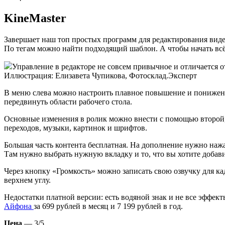
KineMaster
Завершает наш топ простых программ для редактирования видео
По тегам можно найти подходящий шаблон. А чтобы начать всё
Управление в редакторе не совсем привычное и отличается о
Иллюстрация: Елизавета Чупикова, Фотосклад.Эксперт
В меню слева можно настроить плавное повышение и понижение
передвинуть области рабочего стола.
Основные изменения в ролик можно внести с помощью второй, 
переходов, музыки, картинок и шрифтов.
Большая часть контента бесплатная. На дополнение нужно нажа
Там нужно выбрать нужную вкладку и то, что вы хотите добави
Через кнопку «Громкость» можно записать свою озвучку для ка
верхнем углу.
Недостатки платной версии: есть водяной знак и не все эффек
Айфона
за 699 рублей в месяц и 7 199 рублей в год.
Цена
— 3/5