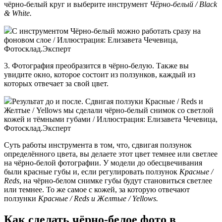
чёрно-белый круг и выберите инструмент
Чёрно-белый / Black
& White.
С инструментом Чёрно-белый можно работать сразу на
фоновом слое / Иллюстрация: Елизавета Чечевица,
Фотосклад.Эксперт
3. Фотография преобразится в чёрно-белую. Также вы
увидите окно, которое состоит из ползунков, каждый из
которых отвечает за свой цвет.
Результат до и после. Сдвигая ползуки Красные / Reds и
Желтые / Yellows мы сделали чёрно-белый снимок со светлой
кожей и тёмными губами / Иллюстрация: Елизавета Чечевица,
Фотосклад.Эксперт
Суть работы инструмента в том, что, сдвигая ползунок
определённого цвета, вы делаете этот цвет темнее или светлее
на чёрно-белой фотографии. У модели до обесцвечивания
были красные губы и, если регулировать ползунок
Красные /
Reds
, на чёрно-белом снимке губы будут становиться светлее
или темнее. То же самое с кожей, за которую отвечают
ползунки
Красные / Reds и Желтые / Yellows.
Как сделать чёрно-белое фото в