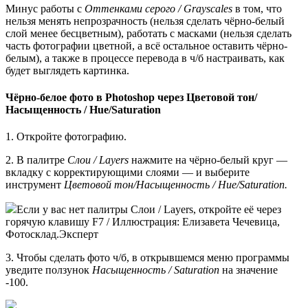
Минус работы с
Оттенками серого / Grayscales
в том, что
нельзя менять непрозрачность (нельзя сделать чёрно-белый
слой менее бесцветным), работать с масками (нельзя сделать
часть фотографии цветной, а всё остальное оставить чёрно-
белым), а также в процессе перевода в ч/б настраивать, как
будет выглядеть картинка.
Чёрно-белое фото в Photoshop через Цветовой тон/
Насыщенность / Hue/Saturation
1. Откройте фотографию.
2. В палитре
Слои / Layers
нажмите на чёрно-белый круг —
вкладку с корректирующими слоями — и выберите
инструмент
Цветовой тон/Насыщенность / Hue/Saturation.
Если у вас нет палитры Слои / Layers, откройте её через
горячую клавишу F7 / Иллюстрация: Елизавета Чечевица,
Фотосклад.Эксперт
3. Чтобы сделать фото ч/б, в открывшемся меню программы
уведите ползунок
Насыщенность / Saturation
на значение
-100.