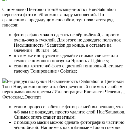
С помощью Цветовой тон/Насыщенность / Hue/Saturation
перевести фото в ч/б можно за пару мгновений. По
сравнению с предыдущим способом, тут появляется ряд
плюсов:
фотографию можно сделать не чёрно-белой, а просто
очень-очень тусклой. Для этого не доводите ползунок
Насыщенность / Saturation до конца, а оставьте на
значении - 80 или - 60;
в этом же инструменте сделайте снимок светлее или
темнее с помощью ползунка Яркость / Lightness;
если вы хотите ч/б фото с цветной тонировкой, ставьте
галочку Тонирование / Colorize;
Регулируя ползунки Насыщенность / Saturation и Цветовой
Тон / Hue, можно получить обесцвеченный снимок с любым
перекрывающим цветом / Иллюстрация: Елизавета Чечевица,
Фотосклад.Эксперт
если в процессе работы с фотографией вы решили, что
ч/б вам не подходит, просто удалите слой Hue/Saturation.
Снимок опять станет цветным;
с помощью маски можно сделать фотографию частично
чёрно-белой. Например, как в фильме «Город грехов»,