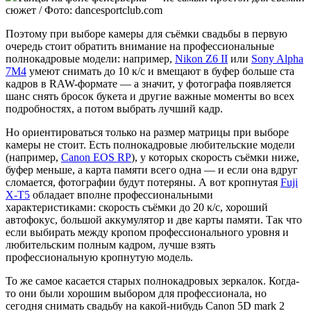
сюжет / Фото: dancesportclub.com
Поэтому при выборе камеры для съёмки свадьбы в первую
очередь стоит обратить внимание на профессиональные
полнокадровые модели: например,
Nikon Z6 II
или
Sony Alpha
7M4
умеют снимать до 10 к/с и вмещают в буфер больше ста
кадров в RAW-формате — а значит, у фотографа появляется
шанс снять бросок букета и другие важные моменты во всех
подробностях, а потом выбрать лучший кадр.
Но ориентироваться только на размер матрицы при выборе
камеры не стоит. Есть полнокадровые любительские модели
(например,
Canon EOS RP
), у которых скорость съёмки ниже,
буфер меньше, а карта памяти всего одна — и если она вдруг
сломается, фотографии будут потеряны. А вот кропнутая
Fuji
X-T5
обладает вполне профессиональными
характеристиками: скорость съёмки до 20 к/с, хороший
автофокус, большой аккумулятор и две карты памяти. Так что
если выбирать между кропом профессионального уровня и
любительским полным кадром, лучше взять
профессиональную кропнутую модель.
То же самое касается старых полнокадровых зеркалок. Когда-
то они были хорошим выбором для профессионала, но
сегодня снимать свадьбу на какой-нибудь Canon 5D mark 2