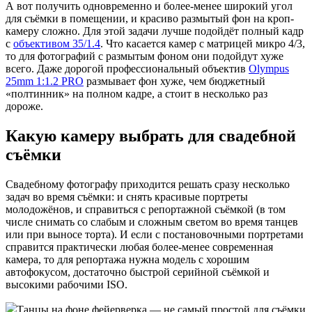
А вот получить одновременно и более-менее широкий угол
для съёмки в помещении, и красиво размытый фон на кроп-
камеру сложно. Для этой задачи лучше подойдёт полный кадр
с
объективом 35/1.4
. Что касается камер с матрицей микро 4/3,
то для фотографий с размытым фоном они подойдут хуже
всего. Даже дорогой профессиональный объектив
Olympus
25mm 1:1.2 PRO
размывает фон хуже, чем бюджетный
«полтинник» на полном кадре, а стоит в несколько раз
дороже.
Какую камеру выбрать для свадебной
съёмки
Свадебному фотографу приходится решать сразу несколько
задач во время съёмки: и снять красивые портреты
молодожёнов, и справиться с репортажной съёмкой (в том
числе снимать со слабым и сложным светом во время танцев
или при выносе торта). И если с постановочными портретами
справится практически любая более-менее современная
камера, то для репортажа нужна модель с хорошим
автофокусом, достаточно быстрой серийной съёмкой и
высокими рабочими ISO.
Танцы на фоне фейерверка — не самый простой для съёмки