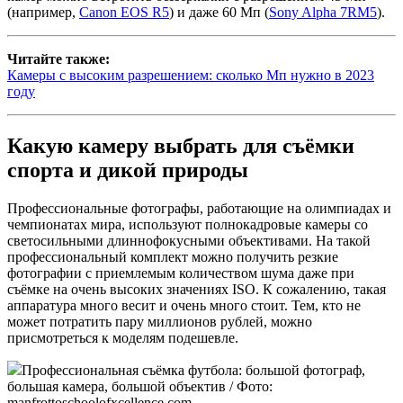
(например,
Canon EOS R5
) и даже 60 Мп (
Sony Alpha 7RM5
).
Читайте также:
Камеры с высоким разрешением: сколько Мп нужно в 2023
году
Какую камеру выбрать для съёмки
спорта и дикой природы
Профессиональные фотографы, работающие на олимпиадах и
чемпионатах мира, используют полнокадровые камеры со
светосильными длиннофокусными объективами. На такой
профессиональный комплект можно получить резкие
фотографии с приемлемым количеством шума даже при
съёмке на очень высоких значениях ISO. К сожалению, такая
аппаратура много весит и очень много стоит. Тем, кто не
может потратить пару миллионов рублей, можно
присмотреться к моделям подешевле.
Профессиональная съёмка футбола: большой фотограф,
большая камера, большой объектив / Фото:
manfrottoschoolofxcellence.com