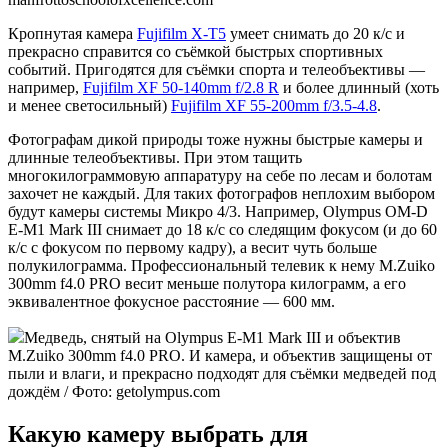
Кропнутая камера
Fujifilm X-T5
умеет снимать до 20 к/с и
прекрасно справится со съёмкой быстрых спортивных
событий. Пригодятся для съёмки спорта и телеобъективы —
например,
Fujifilm XF 50-140mm f/2.8 R
и более длинный (хоть
и менее светосильный)
Fujifilm XF 55-200mm f/3.5-4.8
.
Фотографам дикой природы тоже нужны быстрые камеры и
длинные телеобъективы. При этом тащить
многокилограммовую аппаратуру на себе по лесам и болотам
захочет не каждый. Для таких фотографов неплохим выбором
будут камеры системы Микро 4/3. Например, Olympus OM-D
E-M1 Mark III снимает до 18 к/с со следящим фокусом (и до 60
к/с с фокусом по первому кадру), а весит чуть больше
полукилограмма. Профессиональный телевик к нему M.Zuiko
300mm f4.0 PRO весит меньше полутора килограмм, а его
эквивалентное фокусное расстояние — 600 мм.
Медведь, снятый на Olympus E-M1 Mark III и объектив
M.Zuiko 300mm f4.0 PRO. И камера, и объектив защищены от
пыли и влаги, и прекрасно подходят для съёмки медведей под
дождём / Фото: getolympus.com
Какую камеру выбрать для