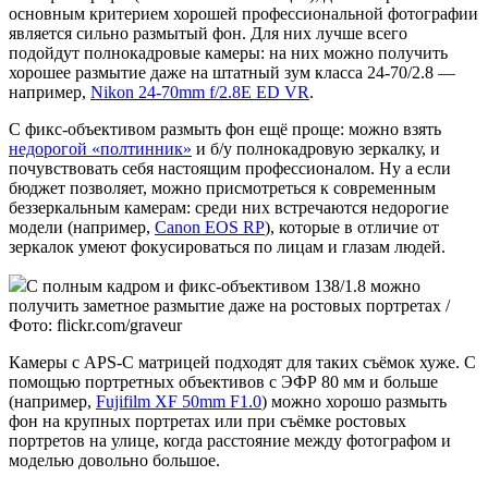
основным критерием хорошей профессиональной фотографии
является сильно размытый фон. Для них лучше всего
подойдут полнокадровые камеры: на них можно получить
хорошее размытие даже на штатный зум класса 24-70/2.8 —
например,
Nikon 24-70mm f/2.8E ED VR
.
С фикс-объективом размыть фон ещё проще: можно взять
недорогой «полтинник»
и б/у полнокадровую зеркалку, и
почувствовать себя настоящим профессионалом. Ну а если
бюджет позволяет, можно присмотреться к современным
беззеркальным камерам: среди них встречаются недорогие
модели (например,
Canon EOS RP
), которые в отличие от
зеркалок умеют фокусироваться по лицам и глазам людей.
С полным кадром и фикс-объективом 138/1.8 можно
получить заметное размытие даже на ростовых портретах /
Фото: flickr.com/graveur
Камеры с APS-C матрицей подходят для таких съёмок хуже. С
помощью портретных объективов с ЭФР 80 мм и больше
(например,
Fujifilm XF 50mm F1.0
) можно хорошо размыть
фон на крупных портретах или при съёмке ростовых
портретов на улице, когда расстояние между фотографом и
моделью довольно большое.