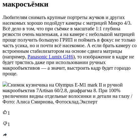
макросъёмки
Любителям снимать крупные портреты жучков и других
насекомых хорошо подойдут камеры с матрицей Микро 4/3.
Всё дело в том, что при съёмке в масштабе 1:1 глубина
резкости очень маленькая, а на камере с небольшой матрицей
проще получить большую ГРИП и поймать в фокус не только
часть усика, но и почти всё насекомое. А если брать камеру со
встроенным стабилизатором на основе сдвига матрицы
(например,
Panasonic Lumix GH6
), то изображение в кадре не
будет трястись даже при использовании ручных
макрообъективов — а значит, выстроить кадр будет гораздо
проще.
Снимок кузнечика на Olympus E-M1 mark II и ручной
макрообъектив 7Artisan 60/2.8, диафрагма 8. При 100%
увеличении видны отдельные волосинки и детали на глазу /
Фото: Алиса Смирнова, Фотосклад.Эксперт
1
1