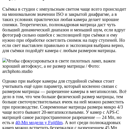
Съёмка в студии с импульсным светом чаще всего происходит
на минимальном значении ISO и закрытой диафрагме, а в
таких условиях практически любая камера делает хорошие
снимки. Теоретически, полнокадровая матрица даст чуть
больший динамический диапазон и меньший шум, если вдруг
фотограф сильно ошибся с экспозицией при съёмки и ему
нужно при обработке осветлить снимок на пару ступеней. Но
если свет выставлен правильно и экспозиция выбрана верно,
для съёмки подойдёт камера с любым размером матрицы.
Чтобы сфокусироваться в свете пилотных ламп, важен
хороший автофокус, а не размер матрицы / Фото:
archphoto.studio
Однако при выборе камеры для студийной съёмки стоит
учитывать ещё один параметр, который косвенно связан с
размером матрицы — разрешение камеры в мегапикселях. Всё
дело в том, что чем больше физический размер матрицы, тем
больше светочувствительных ячеек на ней можно разместить
при производстве. Современные матрицы размера микро 4/3
чаще всего бывают 20-мегапиксельными. У камер с APS-C
матрицей самое распространенное разрешение — 24 Мп, но
есть и
40-Мп модели у Fujifilm
. А вот среди полнокадровых
камер можно встретить беззеркалки с разрешением 45 Мп