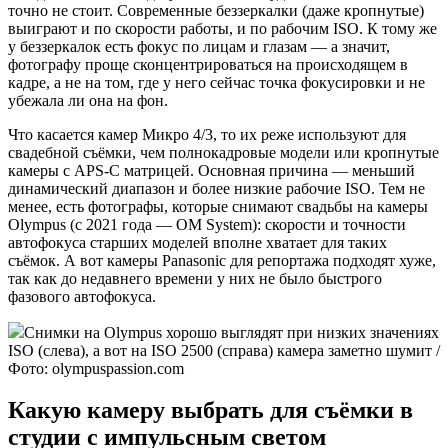
точно не стоит. Современные беззеркалки (даже кропнутые)
выиграют и по скорости работы, и по рабочим ISO. К тому же
у беззеркалок есть фокус по лицам и глазам — а значит,
фотографу проще сконцентрироваться на происходящем в
кадре, а не на том, где у него сейчас точка фокусировки и не
убежала ли она на фон.
Что касается камер Микро 4/3, то их реже используют для
свадебной съёмки, чем полнокадровые модели или кропнутые
камеры с APS-C матрицей. Основная причина — меньший
динамический диапазон и более низкие рабочие ISO. Тем не
менее, есть фотографы, которые снимают свадьбы на камеры
Olympus (с 2021 года — OM System): скорости и точности
автофокуса старших моделей вполне хватает для таких
съёмок. А вот камеры Panasonic для репортажа подходят хуже,
так как до недавнего времени у них не было быстрого
фазового автофокуса.
Снимки на Olympus хорошо выглядят при низких значениях
ISO (слева), а вот на ISO 2500 (справа) камера заметно шумит /
Фото: olympuspassion.com
Какую камеру выбрать для съёмки в
студии с импульсным светом