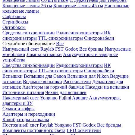
Кольцевые лампы
Со штативом
С держателем для телефона
Кольцевые лампы 26 см
Кольцевые лампы 45 см
Настольные
кольцевые лампы
Софтбоксы
Стрипбоксы
Октобоксы
Средства синхронизации
Радиосинхронизаторы
ИК
синхронизаторы
TTL-синхронизаторы
Синхрокабели
Студийное оборудование
Все
Импульсный свет
Raylab
FST
Godox
Все бренды
Импульсные
моноблоки
Лампы-вспышки
Аккумуляторы и зарядные
устройства
Средства синхронизации
Радиосинхронизаторы
ИК
синхронизаторы
TTL-синхронизаторы
Синхрокабели
Вспышки
Вспышки для Canon
Вспышки для Nikon
Ведущие
вспышки
Ведомые вспышки
Рассеиватели
Держатели для
вспышек
Адаптеры на горячий башмак
Насадки на вспышки
Источники питания
Чехлы для вспышек
Накамерный свет
Yongnuo
Fujimi
Aputure
Аккумуляторы,
адаптеры и ЗУ
Сумки и кофры
Адаптеры и переходники
Калибраторы и шкалы
Постоянный свет
Raylab
Yongnuo
FST
Godox
Все бренды
Комплекты постоянного света
LED-осветители