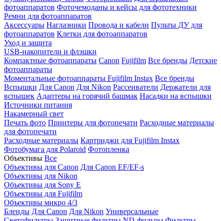
фотоаппаратов
Фоточемоданы и кейсы для фототехники
Ремни для фотоаппаратов
Аксессуары
Наглазники
Провода и кабели
Пульты ДУ для
фотоаппаратов
Клетки для фотоаппаратов
Уход и защита
USB-накопители и флэшки
Компактные фотоаппараты
Canon
Fujifilm
Все бренды
Детские
фотоаппараты
Моментальные фотоаппараты
Fujifilm Instax
Все бренды
Вспышки
Для Canon
Для Nikon
Рассеиватели
Держатели для
вспышек
Адаптеры на горячий башмак
Насадки на вспышки
Источники питания
Накамерный свет
Печать фото
Принтеры для фотопечати
Расходные материалы
для фотопечати
Расходные материалы
Картриджи для Fujifilm Instax
Фотобумага для Polaroid
Фотопленка
Объективы
Все
Объективы для Canon
Для Canon EF/EF-s
Объективы для Nikon
Объективы для Sony E
Объективы для Fujifilm
Объективы микро 4/3
Бленды
Для Canon
Для Nikon
Универсальные
Светофильтры
Защитные фильтры
ND-фильры
Фильтры