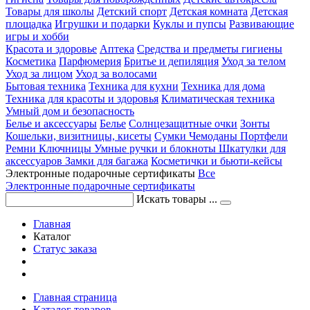
Товары для школы
Детский спорт
Детская комната
Детская
площадка
Игрушки и подарки
Куклы и пупсы
Развивающие
игры и хобби
Красота и здоровье
Аптека
Средства и предметы гигиены
Косметика
Парфюмерия
Бритье и депиляция
Уход за телом
Уход за лицом
Уход за волосами
Бытовая техника
Техника для кухни
Техника для дома
Техника для красоты и здоровья
Климатическая техника
Умный дом и безопасность
Белье и аксессуары
Белье
Солнцезащитные очки
Зонты
Кошельки, визитницы, кисеты
Сумки
Чемоданы
Портфели
Ремни
Ключницы
Умные ручки и блокноты
Шкатулки для
аксессуаров
Замки для багажа
Косметички и бьюти-кейсы
Электронные подарочные сертификаты
Все
Электронные подарочные сертификаты
Искать товары ...
Главная
Каталог
Статус заказа
Главная страница
Каталог товаров