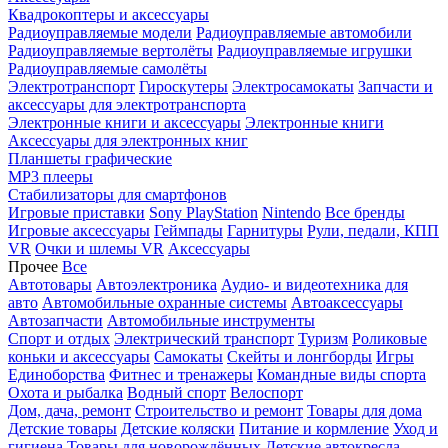
Квадрокоптеры и аксессуары
Радиоуправляемые модели
Радиоуправляемые автомобили
Радиоуправляемые вертолёты
Радиоуправляемые игрушки
Радиоуправляемые самолёты
Электротранспорт
Гироскутеры
Электросамокаты
Запчасти и
аксессуары для электротранспорта
Электронные книги и аксессуары
Электронные книги
Аксессуары для электронных книг
Планшеты графические
MP3 плееры
Стабилизаторы для смартфонов
Игровые приставки
Sony PlayStation
Nintendo
Все бренды
Игровые аксессуары
Геймпады
Гарнитуры
Рули, педали, КПП
VR
Очки и шлемы VR
Аксессуары
Прочее
Все
Автотовары
Автоэлектроника
Аудио- и видеотехника для
авто
Автомобильные охранные системы
Автоаксессуары
Автозапчасти
Автомобильные инструменты
Спорт и отдых
Электрический транспорт
Туризм
Роликовые
коньки и аксессуары
Самокаты
Скейты и лонгборды
Игры
Единоборства
Фитнес и тренажеры
Командные виды спорта
Охота и рыбалка
Водный спорт
Велоспорт
Дом, дача, ремонт
Строительство и ремонт
Товары для дома
Детские товары
Детские коляски
Питание и кормление
Уход и
гигиена
Товары для новорождённых
Детские автокресла