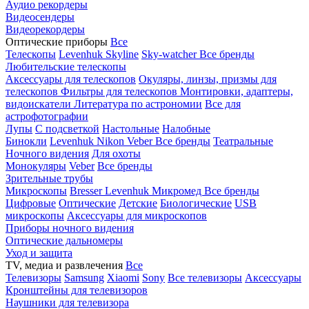
Аудио рекордеры
Видеосендеры
Видеорекордеры
Оптические приборы
Все
Телескопы
Levenhuk Skyline
Sky-watcher
Все бренды
Любительские телескопы
Аксессуары для телескопов
Окуляры, линзы, призмы для
телескопов
Фильтры для телескопов
Монтировки, адаптеры,
видоискатели
Литература по астрономии
Все для
астрофотографии
Лупы
С подсветкой
Настольные
Налобные
Бинокли
Levenhuk
Nikon
Veber
Все бренды
Театральные
Ночного видения
Для охоты
Монокуляры
Veber
Все бренды
Зрительные трубы
Микроскопы
Bresser
Levenhuk
Микромед
Все бренды
Цифровые
Оптические
Детские
Биологические
USB
микроскопы
Аксессуары для микроскопов
Приборы ночного видения
Оптические дальномеры
Уход и защита
TV, медиа и развлечения
Все
Телевизоры
Samsung
Xiaomi
Sony
Все телевизоры
Аксессуары
Кронштейны для телевизоров
Наушники для телевизора