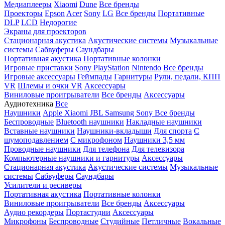
Медиаплееры
Xiaomi
Dune
Все бренды
Проекторы
Epson
Acer
Sony
LG
Все бренды
Портативные
DLP
LCD
Недорогие
Экраны для проекторов
Стационарная акустика
Акустические системы
Музыкальные
системы
Сабвуферы
Саундбары
Портативная акустика
Портативные колонки
Игровые приставки
Sony PlayStation
Nintendo
Все бренды
Игровые аксессуары
Геймпады
Гарнитуры
Рули, педали, КПП
VR
Шлемы и очки VR
Аксессуары
Виниловые проигрыватели
Все бренды
Аксессуары
Аудиотехника
Все
Наушники
Apple
Xiaomi
JBL
Samsung
Sony
Все бренды
Беспроводные
Bluetooth наушники
Накладные наушники
Вставные наушники
Наушники-вкладыши
Для спорта
С
шумоподавлением
С микрофоном
Наушники 3,5 мм
Проводные наушники
Для телефона
Для телевизора
Компьютерные наушники и гарнитуры
Аксессуары
Стационарная акустика
Акустические системы
Музыкальные
системы
Сабвуферы
Саундбары
Усилители и ресиверы
Портативная акустика
Портативные колонки
Виниловые проигрыватели
Все бренды
Аксессуары
Аудио рекордеры
Портастудии
Аксессуары
Микрофоны
Беспроводные
Студийные
Петличные
Вокальные