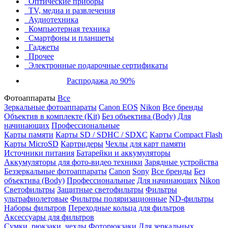
Оптические приборы
TV, медиа и развлечения
Аудиотехника
Компьютерная техника
Смартфоны и планшеты
Гаджеты
Прочее
Электронные подарочные сертификаты
Распродажа до 90%
Фотоаппараты
Все
Зеркальные фотоаппараты
Canon EOS
Nikon
Все бренды
Объектив в комплекте (Kit)
Без объектива (Body)
Для
начинающих
Профессиональные
Карты памяти
Карты SD / SDHC / SDXC
Карты Compact Flash
Карты MicroSD
Картридеры
Чехлы для карт памяти
Источники питания
Батарейки и аккумуляторы
Аккумуляторы для фото-видео техники
Зарядные устройства
Беззеркальные фотоаппараты
Canon
Sony
Все бренды
Без
объектива (Body)
Профессиональные
Для начинающих
Nikon
Светофильтры
Защитные светофильтры
Фильтры
ультрафиолетовые
Фильтры поляризационные
ND-фильтры
Наборы фильтров
Переходные кольца для фильтров
Аксессуары для фильтров
Сумки, рюкзаки, чехлы
Фоторюкзаки
Для зеркальных