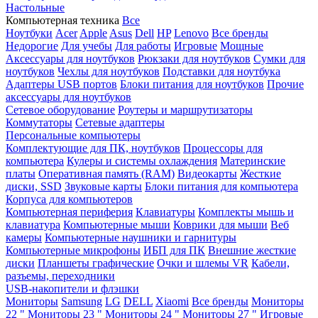
Настольные
Компьютерная техника
Все
Ноутбуки
Acer
Apple
Asus
Dell
HP
Lenovo
Все бренды
Недорогие
Для учебы
Для работы
Игровые
Мощные
Аксессуары для ноутбуков
Рюкзаки для ноутбуков
Сумки для
ноутбуков
Чехлы для ноутбуков
Подставки для ноутбука
Адаптеры USB портов
Блоки питания для ноутбуков
Прочие
аксессуары для ноутбуков
Сетевое оборудование
Роутеры и маршрутизаторы
Коммутаторы
Сетевые адаптеры
Персональные компьютеры
Комплектующие для ПК, ноутбуков
Процессоры для
компьютера
Кулеры и системы охлаждения
Материнские
платы
Оперативная память (RAM)
Видеокарты
Жесткие
диски, SSD
Звуковые карты
Блоки питания для компьютера
Корпуса для компьютеров
Компьютерная периферия
Клавиатуры
Комплекты мышь и
клавиатура
Компьютерные мыши
Коврики для мыши
Веб
камеры
Компьютерные наушники и гарнитуры
Компьютерные микрофоны
ИБП для ПК
Внешние жесткие
диски
Планшеты графические
Очки и шлемы VR
Кабели,
разъемы, переходники
USB-накопители и флэшки
Мониторы
Samsung
LG
DELL
Xiaomi
Все бренды
Мониторы
22 "
Мониторы 23 "
Мониторы 24 "
Мониторы 27 "
Игровые