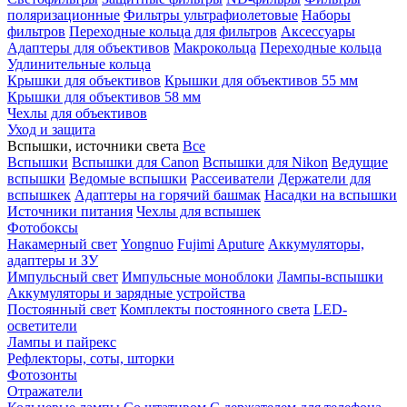
поляризационные
Фильтры ультрафиолетовые
Наборы
фильтров
Переходные кольца для фильтров
Аксессуары
Адаптеры для объективов
Макрокольца
Переходные кольца
Удлинительные кольца
Крышки для объективов
Крышки для объективов 55 мм
Крышки для объективов 58 мм
Чехлы для объективов
Уход и защита
Вспышки, источники света
Все
Вспышки
Вспышки для Canon
Вспышки для Nikon
Ведущие
вспышки
Ведомые вспышки
Рассеиватели
Держатели для
вспышкек
Адаптеры на горячий башмак
Насадки на вспышки
Источники питания
Чехлы для вспышек
Фотобоксы
Накамерный свет
Yongnuo
Fujimi
Aputure
Аккумуляторы,
адаптеры и ЗУ
Импульсный свет
Импульсные моноблоки
Лампы-вспышки
Аккумуляторы и зарядные устройства
Постоянный свет
Комплекты постоянного света
LED-
осветители
Лампы и пайрекс
Рефлекторы, соты, шторки
Фотозонты
Отражатели