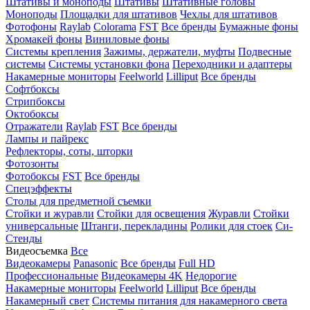
Штативы и моноподы
Штативы
Штативные головы
Моноподы
Площадки для штативов
Чехлы для штативов
Фотофоны
Raylab
Colorama
FST
Все бренды
Бумажные фоны
Хромакей фоны
Виниловые фоны
Системы крепления
Зажимы, держатели, муфты
Подвесные
системы
Системы установки фона
Переходники и адаптеры
Накамерные мониторы
Feelworld
Lilliput
Все бренды
Софтбоксы
Стрипбоксы
Октобоксы
Отражатели
Raylab
FST
Все бренды
Лампы и пайрекс
Рефлекторы, соты, шторки
Фотозонты
Фотобоксы
FST
Все бренды
Спецэффекты
Столы для предметной съемки
Стойки и журавли
Стойки для освещения
Журавли
Стойки
универсальные
Штанги, перекладины
Ролики для стоек
Си-
Стенды
Видеосъемка
Все
Видеокамеры
Panasonic
Все бренды
Full HD
Профессиональные
Видеокамеры 4K
Недорогие
Накамерные мониторы
Feelworld
Lilliput
Все бренды
Накамерный свет
Системы питания для накамерного света