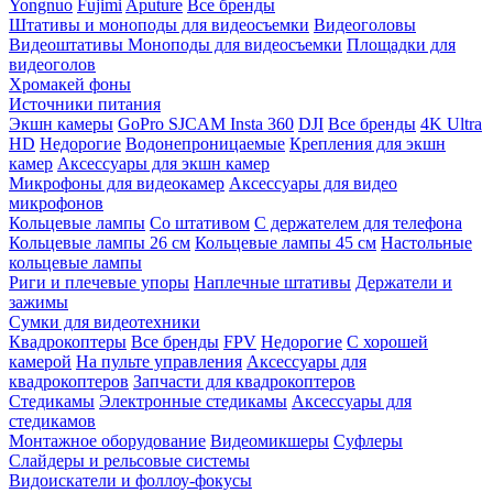
Yongnuo
Fujimi
Aputure
Все бренды
Штативы и моноподы для видеосъемки
Видеоголовы
Видеоштативы
Моноподы для видеосъемки
Площадки для
видеоголов
Хромакей фоны
Источники питания
Экшн камеры
GoPro
SJCAM
Insta 360
DJI
Все бренды
4K Ultra
HD
Недорогие
Водонепроницаемые
Крепления для экшн
камер
Аксессуары для экшн камер
Микрофоны для видеокамер
Аксессуары для видео
микрофонов
Кольцевые лампы
Со штативом
C держателем для телефона
Кольцевые лампы 26 см
Кольцевые лампы 45 см
Настольные
кольцевые лампы
Риги и плечевые упоры
Наплечные штативы
Держатели и
зажимы
Сумки для видеотехники
Квадрокоптеры
Все бренды
FPV
Недорогие
С хорошей
камерой
На пульте управления
Аксессуары для
квадрокоптеров
Запчасти для квадрокоптеров
Стедикамы
Электронные стедикамы
Аксессуары для
стедикамов
Монтажное оборудование
Видеомикшеры
Суфлеры
Слайдеры и рельсовые системы
Видоискатели и фоллоу-фокусы