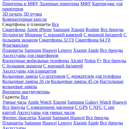
Принтеры и МФУ
Лазерные принтеры
МФУ
Картриджи для
принтеров
3D печать
3D ручки
Компьютерные кресла
Смартфоны и планшеты
Все
Смартфоны
Apple iPhone
Samsung
Xiaomi
Realme
Все бренды
Недорогие
Мощные
С хорошей камерой
С мощной батареей
С
большим экраном
Смартфоны 32 Гб
Смартфоны 64 Гб
Флагманские
Планшеты
Samsung
Huawei
Lenovo
Xiaomi
Apple
Все бренды
Аксессуары для смартфонов
Кнопочные мобильные телефоны
Alcatel
Nokia
F+
Все бренды
С большим экраном
С хорошей батареей
Аксессуары для планшетов
Кольцевые лампы
Со штативом
C держателем для телефона
Кольцевые лампы 26 см
Кольцевые лампы 45 см
Настольные
кольцевые лампы
Внешние аккумуляторы
Гаджеты
Все
Умные часы
Apple Watch
Xiaomi
Samsung Galaxy Watch
Huawei
Все бренды
C измерением давления
C GPS
C NFC
C sim
картой
Аксессуары для умных часов
Фитнес браслеты
Xiaomi
Samsung
Huawei
Все бренды
Планшеты
Samsung
Huawei
Lenovo
Xiaomi
Apple
Все бренды
Аксессуары