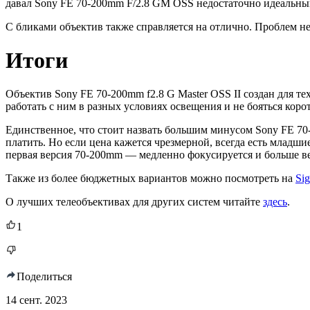
давал Sony FE 70-200mm F/2.8 GM OSS недостаточно идеальным.
С бликами объектив также справляется на отлично. Проблем не
Итоги
Объектив Sony FE 70-200mm f2.8 G Master OSS II создан для 
работать с ним в разных условиях освещения и не бояться кор
Единственное, что стоит назвать большим минусом Sony FE 70-2
платить. Но если цена кажется чрезмерной, всегда есть младш
первая версия 70-200mm — медленно фокусируется и больше вес
Также из более бюджетных вариантов можно посмотреть на
Si
О лучших телеобъективах для других систем читайте
здесь
.
1
Поделиться
14 сент. 2023