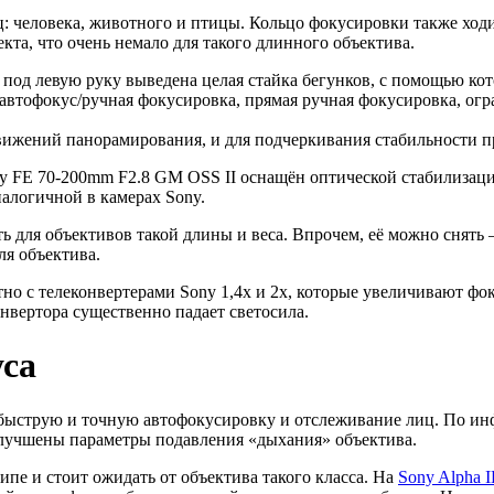
: человека, животного и птицы. Кольцо фокусировки также ход
екта, что очень немало для такого длинного объектива.
под левую руку выведена целая стайка бегунков, с помощью кото
автофокус/ручная фокусировка, прямая ручная фокусировка, огр
вижений панорамирования, и для подчеркивания стабильности пр
ny FE 70-200mm F2.8 GM OSS II оснащён оптической стабилизаци
алогичной в камерах Sony.
для объективов такой длины и веса. Впрочем, её можно снять —
ля объектива.
но с телеконвертерами Sony 1,4x и 2x, которые увеличивают фок
нвертора существенно падает светосила.
уса
быструю и точную автофокусировку и отслеживание лиц. По инфо
улучшены параметры подавления «дыхания» объектива.
ипе и стоит ожидать от объектива такого класса. На
Sony Alpha