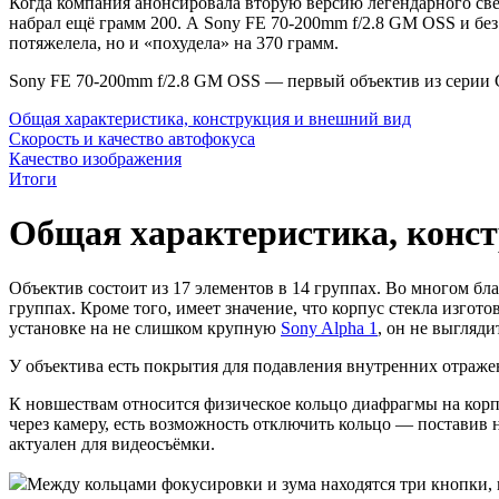
Когда компания анонсировала вторую версию легендарного свет
набрал ещё грамм 200. А Sony FE 70-200mm f/2.8 GM OSS и без
потяжелела, но и «похудела» на 370 грамм.
Sony FE 70-200mm f/2.8 GM OSS — первый объектив из серии 
Общая характеристика, конструкция и внешний вид
Скорость и качество автофокуса
Качество изображения
Итоги
Общая характеристика, конс
Объектив состоит из 17 элементов в 14 группах. Во многом б
группах. Кроме того, имеет значение, что корпус стекла изгот
установке на не слишком крупную
Sony Alpha 1
, он не выгляд
У объектива есть покрытия для подавления внутренних отраже
К новшествам относится физическое кольцо диафрагмы на корпус
через камеру, есть возможность отключить кольцо — поставив
актуален для видеосъёмки.
Между кольцами фокусировки и зума находятся три кнопки, 