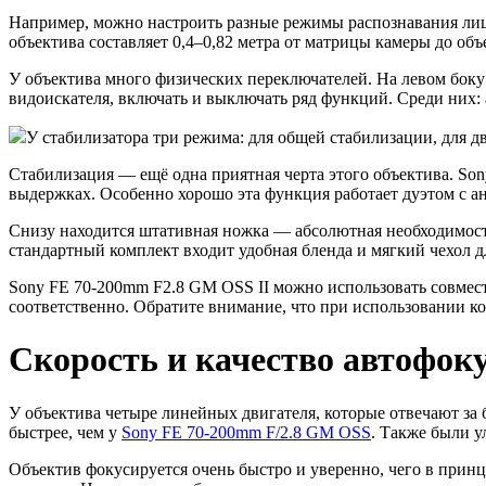
Например, можно настроить разные режимы распознавания лиц
объектива составляет 0,4–0,82 метра от матрицы камеры до объ
У объектива много физических переключателей. На левом боку 
видоискателя, включать и выключать ряд функций. Среди них: 
У стабилизатора три режима: для общей стабилизации, для д
Стабилизация — ещё одна приятная черта этого объектива. So
выдержках. Особенно хорошо эта функция работает дуэтом с ан
Снизу находится штативная ножка — абсолютная необходимость 
стандартный комплект входит удобная бленда и мягкий чехол д
Sony FE 70-200mm F2.8 GM OSS II можно использовать совмест
соответственно. Обратите внимание, что при использовании ко
Скорость и качество автофок
У объектива четыре линейных двигателя, которые отвечают за 
быстрее, чем у
Sony FE 70-200mm F
/
2.8 GM OSS
. Также были 
Объектив фокусируется очень быстро и уверенно, чего в принц