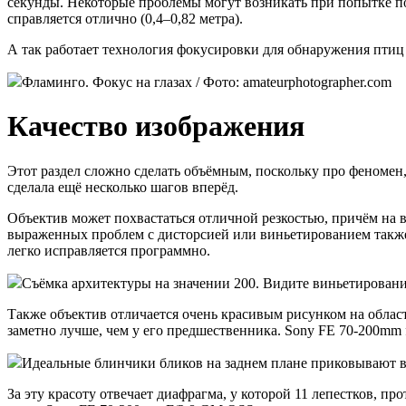
секунды. Некоторые проблемы могут возникать при попытке по
справляется отлично (0,4–0,82 метра).
А так работает технология фокусировки для обнаружения птиц
Фламинго. Фокус на глазах / Фото: amateurphotographer.com
Качество изображения
Этот раздел сложно сделать объёмным, поскольку про феномен,
сделала ещё несколько шагов вперёд.
Объектив может похвастаться отличной резкостью, причём на 
выраженных проблем с дисторсией или виньетированием также
легко исправляется программно.
Съёмка архитектуры на значении 200. Видите виньетирование
Также объектив отличается очень красивым рисунком на област
заметно лучше, чем у его предшественника. Sony FE 70-200mm 
Идеальные блинчики бликов на заднем плане приковывают взг
За эту красоту отвечает диафрагма, у которой 11 лепестков, пр