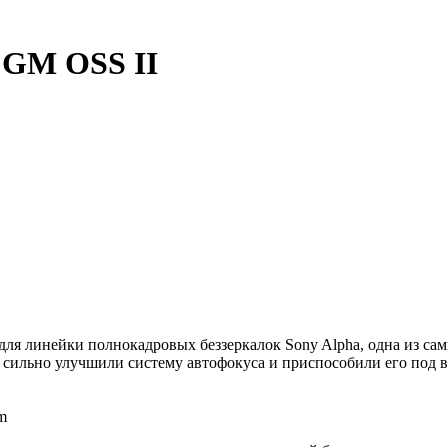
8 GM OSS II
ля линейки полнокадровых беззеркалок Sony Alpha, одна из са
 сильно улучшили систему автофокуса и приспособили его под в
m