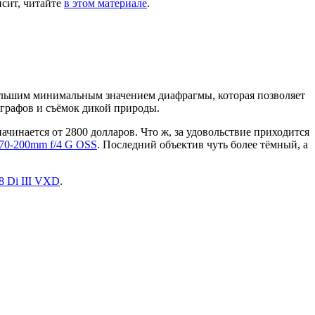
исит, читайте
в этом материале
.
большим минимальным значением диафрагмы, которая позволяет
ографов и съёмок дикой природы.
ачинается от 2800 долларов. Что ж, за удовольствие приходится
70-200mm f/4 G OSS
. Последний объектив чуть более тёмный, а
8 Di III VXD
.