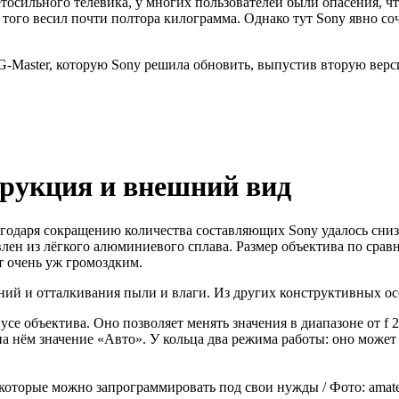
осильного телевика, у многих пользователей были опасения, что 
 того весил почти полтора килограмма. Однако тут Sony явно с
G-Master, которую Sony решила обновить, выпустив вторую вер
трукция и внешний вид
лагодаря сокращению количества составляющих Sony удалось сни
овлен из лёгкого алюминиевого сплава. Размер объектива по сра
ит очень уж громоздким.
ний и отталкивания пыли и влаги. Из других конструктивных о
е объектива. Оно позволяет менять значения в диапазоне от f 2.8
 на нём значение «Авто». У кольца два режима работы: оно може
которые можно запрограммировать под свои нужды / Фото: amate