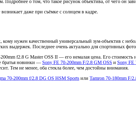
 Подробнее о том, что такое рисунок объектива, от чего он зав
 возникает даже при съёмке с солнцем в кадре.
тех, кому нужен качественный универсальный зум-объектив с не
отких выдержек. Последнее очень актуально для спортивных фот
00mm f2.8 G Master OSS II — его немалая цена. Его стоимость н
ие братья новинки —
Sony FE 70-200mm F
/
2.8 GM OSS
и
Sony FE 
ит. Тем не менее, оба стекла более, чем достойны внимания.
gma 70-200mm f/2.8 DG OS HSM Sports
или
Tamron 70-180mm F/2.