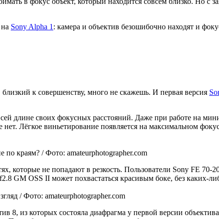
ймать в фокус объект, который находится совсем близко. Но с
 на
Sony Alpha 1
: камера и объектив безошибочно находят и фоку
 близкий к совершенству, много не скажешь. И первая версия
So
всей длине своих фокусных расстояний. Даже при работе на ми
 нет. Лёгкое виньетирование появляется на максимальном фоку
 по краям? / Фото: amateurphotographer.com
ях, которые не попадают в резкость. Пользователи Sony FE 70-
f2.8 GM OSS II может похвастаться красивым боке, без каких-л
ляд / Фото: amateurphotographer.com
отив 8, из которых состояла диафрагма у первой версии объектива