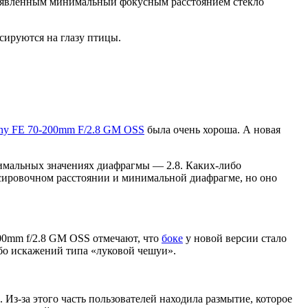
 заявленным минимальный фокусным расстоянием стекло
сируются на глазу птицы.
ny FE 70-200mm F
/
2.8 GM OSS
была очень хороша. А новая
нимальных значениях диафрагмы — 2.8. Каких-либо
сировочном расстоянии и минимальной диафрагме, но оно
200mm f/2.8 GM OSS отмечают, что
боке
у новой версии стало
ибо искажений типа «луковой чешуи».
. Из-за этого часть пользователей находила размытие, которое