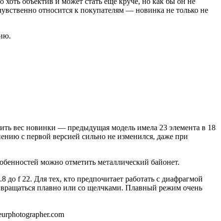
хоть объектив и может стать ещё круче, но как бы он не
очувственно относится к покупателям — новинка не только не
сию.
зить вес новинки — предыдущая модель имела 23 элемента в 18
внению с первой версией сильно не изменился, даже при
собенностей можно отметить металлический байонет.
 до f 22. Для тех, кто предпочитает работать с диафрагмой
т вращаться плавно или со щелчками. Плавный режим очень
urphotographer.com