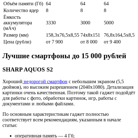
Объём памяти (Гб)
64
64
64
Количество ядер
8
8
8
Ёмкость
аккумулятора
3330
3000
5000
(мАч)
Размер (мм)
158,3x76,5x8,55
74x8x151
76,8x164,5x8,5
Цена (рубли)
от 7 900
от 8 000
от 9 400
Лучшие смартфоны до 15 000 рублей
SHARP AQUOS S2
Хороший
недорогой смартфон
с небольшим экраном (5,5
дюймов), но высоким разрешением (2040х1080). Детализация
картинки очень качественная. Поэтому такой гаджет подойдёт
для работы с фото, обработки картинок, игр, работы с
документами и любыми файлами.
По основным характеристикам гаджет полностью
соответствует всем рекомендациям, указанным в начале
статьи:
оперативная память — 4 Гб;