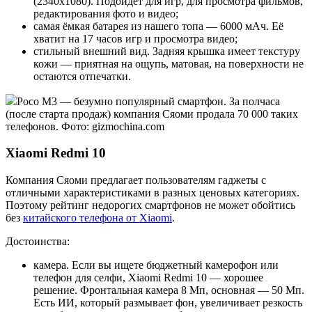
(2340x1080). Подойдёт для игр, для просмотра фильмов,
редактирования фото и видео;
самая ёмкая батарея из нашего топа — 6000 мАч. Её
хватит на 17 часов игр и просмотра видео;
стильный внешний вид. Задняя крышка имеет текстуру
кожи — приятная на ощупь, матовая, на поверхности не
остаются отпечатки.
Poco M3 — безумно популярный смартфон. За полчаса
(после старта продаж) компания Сяоми продала 70 000 таких
телефонов. Фото: gizmochina.com
Xiaomi Redmi 10
Компания Сяоми предлагает пользователям гаджеты с
отличными характеристиками в разных ценовых категориях.
Поэтому рейтинг недорогих смартфонов не может обойтись
без
китайского телефона от Xiaomi
.
Достоинства:
камера. Если вы ищете бюджетный камерофон или
телефон для селфи, Xiaomi Redmi 10 — хорошее
решение. Фронтальная камера 8 Мп, основная — 50 Мп.
Есть ИИ, который размывает фон, увеличивает резкость