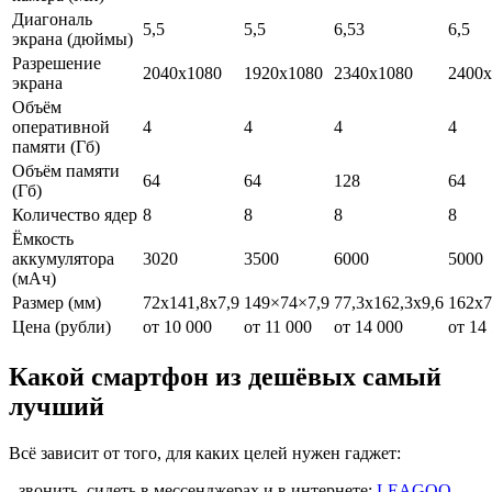
Диагональ
5,5
5,5
6,53
6,5
экрана (дюймы)
Разрешение
2040х1080
1920x1080
2340x1080
2400x
экрана
Объём
оперативной
4
4
4
4
памяти (Гб)
Объём памяти
64
64
128
64
(Гб)
Количество ядер
8
8
8
8
Ёмкость
аккумулятора
3020
3500
6000
5000
(мАч)
Размер (мм)
72x141,8x7,9
149×74×7,9
77,3x162,3x9,6
162x7
Цена (рубли)
от 10 000
от 11 000
от 14 000
от 14
Какой смартфон из дешёвых самый
лучший
Всё зависит от того, для каких целей нужен гаджет:
- звонить, сидеть в мессенджерах и в интернете:
LEAGOO