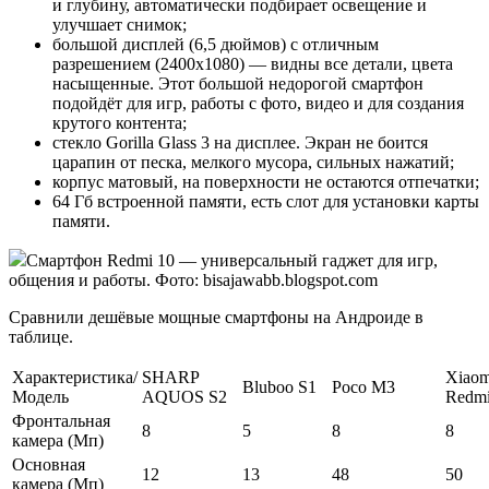
и глубину, автоматически подбирает освещение и
улучшает снимок;
большой дисплей (6,5 дюймов) с отличным
разрешением (2400x1080) — видны все детали, цвета
насыщенные. Этот большой недорогой смартфон
подойдёт для игр, работы с фото, видео и для создания
крутого контента;
стекло Gorilla Glass 3 на дисплее. Экран не боится
царапин от песка, мелкого мусора, сильных нажатий;
корпус матовый, на поверхности не остаются отпечатки;
64 Гб встроенной памяти, есть слот для установки карты
памяти.
Смартфон Redmi 10 — универсальный гаджет для игр,
общения и работы. Фото: bisajawabb.blogspot.com
Сравнили дешёвые мощные смартфоны на Андроиде в
таблице.
Характеристика/
SHARP
Xiaom
Bluboo S1
Poco M3
Модель
AQUOS S2
Redmi
Фронтальная
8
5
8
8
камера (Мп)
Основная
12
13
48
50
камера (Мп)