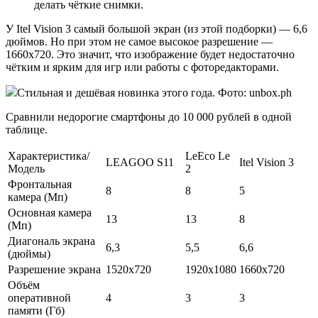
делать чёткие снимки.
У Itel Vision 3 самый большой экран (из этой подборки) — 6,6
дюймов. Но при этом не самое высокое разрешение —
1660х720. Это значит, что изображение будет недостаточно
чётким и ярким для игр или работы с фоторедакторами.
Стильная и дешёвая новинка этого года. Фото: unbox.ph
Сравнили недорогие смартфоны до 10 000 рублей в одной
таблице.
Характеристика/
LeEco Le
LEAGOO S11
Itel Vision 3
Модель
2
Фронтальная
8
8
5
камера (Мп)
Основная камера
13
13
8
(Мп)
Диагональ экрана
6,3
5,5
6,6
(дюймы)
Разрешение экрана
1520x720
1920x1080
1660х720
Объём
оперативной
4
3
3
памяти (Гб)