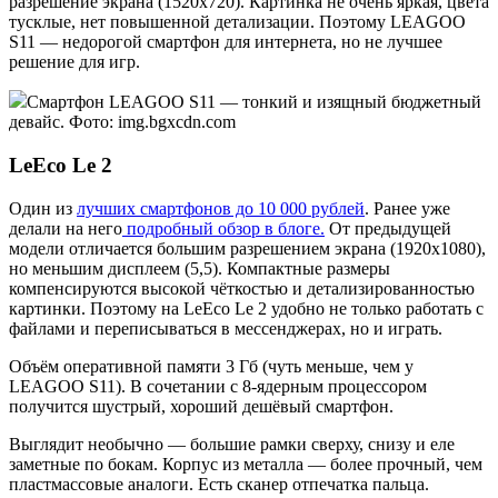
разрешение экрана (1520x720). Картинка не очень яркая, цвета
тусклые, нет повышенной детализации. Поэтому LEAGOO
S11 — недорогой смартфон для интернета, но не лучшее
решение для игр.
Смартфон LEAGOO S11 — тонкий и изящный бюджетный
девайс. Фото: img.bgxcdn.com
LeEco Le 2
Один из
лучших смартфонов до 10 000 рублей
. Ранее уже
делали на него
подробный обзор в блоге.
От предыдущей
модели отличается большим разрешением экрана (1920x1080),
но меньшим дисплеем (5,5). Компактные размеры
компенсируются высокой чёткостью и детализированностью
картинки. Поэтому на LeEco Le 2 удобно не только работать с
файлами и переписываться в мессенджерах, но и играть.
Объём оперативной памяти 3 Гб (чуть меньше, чем у
LEAGOO S11). В сочетании с 8-ядерным процессором
получится шустрый, хороший дешёвый смартфон.
Выглядит необычно — большие рамки сверху, снизу и еле
заметные по бокам. Корпус из металла — более прочный, чем
пластмассовые аналоги. Есть сканер отпечатка пальца.