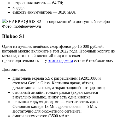
встроенная память — 64 Гб;
8 ядер;
ёмкость аккумулятора — 3020 мАч.
SHARP AQUOS S2 — современный и доступный телефон.
Фото: mobilereview.vn
Bluboo S1
Один из лучших дешёвых смартфонов до 15 000 рублей,
который можно включить в топ 2022 года. Прочный корпус из
металла, стильный внешний вид и высокая
производительность — у
этого гаджета
есть всё необходимое.
Достоинства:
диагональ экрана 5,5 с разрешением 1920x1080 и
стеклом Gorilla Glass. Картинка яркая, чёткая,
детализация высокая, а экран защищён от царапин;
стильный дизайн: тонкие рамки (экран кажется
визуально больше), внизу есть одна кнопка;
вспышка с двумя диодами — светит очень ярко.
Основная камера 13 Мп, фронтальная — 5 Мп.
Достаточно для бюджетного сегмента;
ёмкий аккумулятор (3500 мАч);