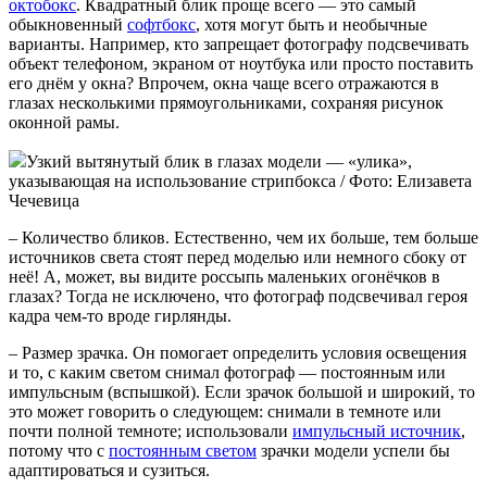
октобокс
. Квадратный блик проще всего — это самый
обыкновенный
софтбокс
, хотя могут быть и необычные
варианты. Например, кто запрещает фотографу подсвечивать
объект телефоном, экраном от ноутбука или просто поставить
его днём у окна? Впрочем, окна чаще всего отражаются в
глазах несколькими прямоугольниками, сохраняя рисунок
оконной рамы.
Узкий вытянутый блик в глазах модели — «улика»,
указывающая на использование стрипбокса / Фото: Елизавета
Чечевица
– Количество бликов. Естественно, чем их больше, тем больше
источников света стоят перед моделью или немного сбоку от
неё! А, может, вы видите россыпь маленьких огонёчков в
глазах? Тогда не исключено, что фотограф подсвечивал героя
кадра чем-то вроде гирлянды.
– Размер зрачка. Он помогает определить условия освещения
и то, с каким светом снимал фотограф — постоянным или
импульсным (вспышкой). Если зрачок большой и широкий, то
это может говорить о следующем: снимали в темноте или
почти полной темноте; использовали
импульсный источник
,
потому что с
постоянным светом
зрачки модели успели бы
адаптироваться и сузиться.