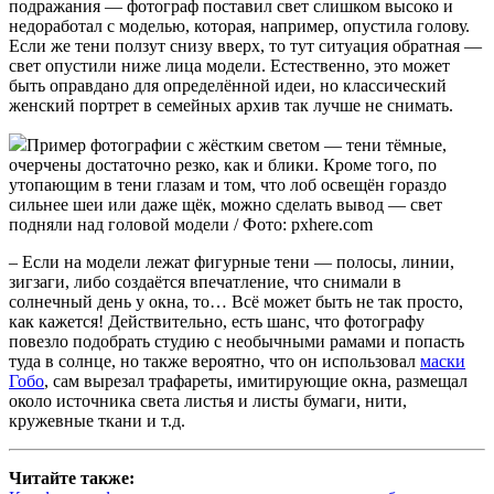
подражания — фотограф поставил свет слишком высоко и
недоработал с моделью, которая, например, опустила голову.
Если же тени ползут снизу вверх, то тут ситуация обратная —
свет опустили ниже лица модели. Естественно, это может
быть оправдано для определённой идеи, но классический
женский портрет в семейных архив так лучше не снимать.
Пример фотографии с жёстким светом — тени тёмные,
очерчены достаточно резко, как и блики. Кроме того, по
утопающим в тени глазам и том, что лоб освещён гораздо
сильнее шеи или даже щёк, можно сделать вывод — свет
подняли над головой модели / Фото: pxhere.com
– Если на модели лежат фигурные тени — полосы, линии,
зигзаги, либо создаётся впечатление, что снимали в
солнечный день у окна, то… Всё может быть не так просто,
как кажется! Действительно, есть шанс, что фотографу
повезло подобрать студию с необычными рамами и попасть
туда в солнце, но также вероятно, что он использовал
маски
Гобо
, сам вырезал трафареты, имитирующие окна, размещал
около источника света листья и листы бумаги, нити,
кружевные ткани и т.д.
Читайте также: