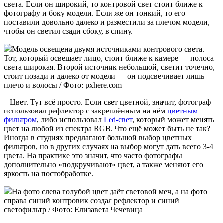
света. Если он широкий, то контровой свет стоит ближе к
фотографу и боку модели. Если же он тонкий, то его
поставили довольно далеко и разместили за плечом модели,
чтобы он светил сзади сбоку, в спину.
Модель освещена двумя источниками контрового света.
Тот, который освещает лицо, стоит ближе к камере — полоса
света широкая. Второй источник небольшой, светит точечно,
стоит позади и далеко от модели — он подсвечивает лишь
плечо и волосы / Фото: pxhere.com
– Цвет. Тут всё просто. Если свет цветной, значит, фотограф
использовал рефлектор с закреплённым на нём
цветным
фильтром
, либо использовал
Led-свет
, который может менять
цвет на любой из спектра RGB. Что ещё может быть не так?
Иногда в студиях предлагают большой выбор цветных
фильтров, но в других случаях на выбор могут дать всего 3-4
цвета. На практике это значит, что часто фотографы
дополнительно «подкручивают» цвет, а также меняют его
яркость на постобработке.
На фото слева голубой цвет даёт световой меч, а на фото
справа синий контровик создал рефлектор и синий
светофильтр / Фото: Елизавета Чечевица