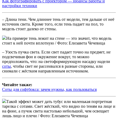
Как фотографировать с проектором — нюансы работы и
настройки техники
– Длина тени. Чем длиннее тень от модели, тем дальше от неё
источник света. Кроме того, если тень падает на пол, то
модель стоит далеко от стены.
На примере тень лежит на стене — это значит, что модель
стоит к ней почти вплотную / Фото: Елизавета Чечевица
– Узость пучка света. Если свет падает точно на предмет, не
подсвечивая фон и окружение вокруг, то можно
предположить, что: на светоформирующую насадку надели
соты
, чтобы свет не рассеивался в разные стороны, или
снимали с жёстким направленным источником.
Читайте также:
Соты для софтбокса: зачем нужны, как пользоваться
Такой эффект может дать тубус или маленькая портретная
тарелка с сотами. Свет жёсткий, что видно по теням на лице и
на фоне, а пучок света настолько небольшой, чем освещает
лишь лицо и плечи / Фото: Елизавета Чечевица