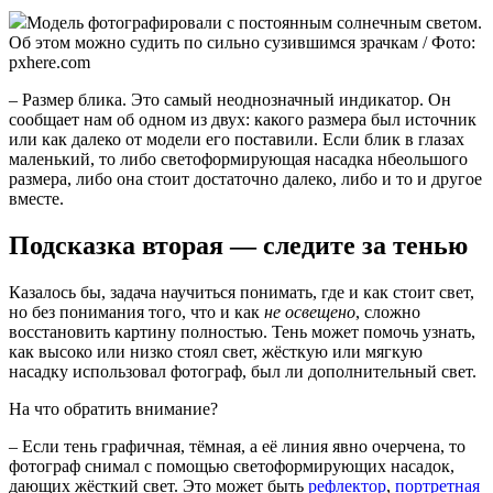
Модель фотографировали с постоянным солнечным светом.
Об этом можно судить по сильно сузившимся зрачкам / Фото:
pxhere.com
– Размер блика. Это самый неоднозначный индикатор. Он
сообщает нам об одном из двух: какого размера был источник
или как далеко от модели его поставили. Если блик в глазах
маленький, то либо светоформирующая насадка нбеольшого
размера, либо она стоит достаточно далеко, либо и то и другое
вместе.
Подсказка вторая — следите за тенью
Казалось бы, задача научиться понимать, где и как стоит свет,
но без понимания того, что и как
не освещено
, сложно
восстановить картину полностью. Тень может помочь узнать,
как высоко или низко стоял свет, жёсткую или мягкую
насадку использовал фотограф, был ли дополнительный свет.
На что обратить внимание?
– Если тень графичная, тёмная, а её линия явно очерчена, то
фотограф снимал с помощью светоформирующих насадок,
дающих жёсткий свет. Это может быть
рефлектор
,
портретная