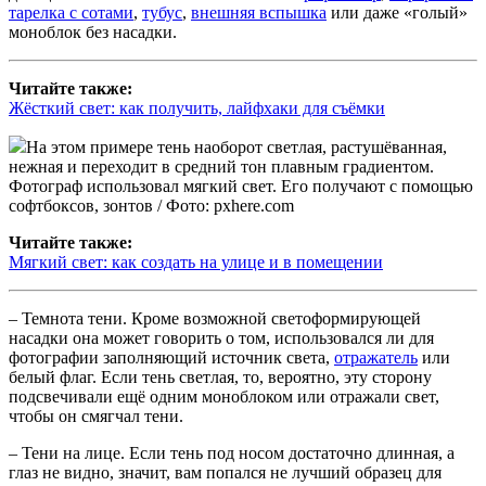
тарелка с сотами
,
тубус
,
внешняя вспышка
или даже «голый»
моноблок без насадки.
Читайте также:
Жёсткий свет: как получить, лайфхаки для съёмки
На этом примере тень наоборот светлая, растушёванная,
нежная и переходит в средний тон плавным градиентом.
Фотограф использовал мягкий свет. Его получают с помощью
софтбоксов, зонтов / Фото: pxhere.com
Читайте также:
Мягкий свет: как создать на улице и в помещении
– Темнота тени. Кроме возможной светоформирующей
насадки она может говорить о том, использовался ли для
фотографии заполняющий источник света,
отражатель
или
белый флаг. Если тень светлая, то, вероятно, эту сторону
подсвечивали ещё одним моноблоком или отражали свет,
чтобы он смягчал тени.
– Тени на лице. Если тень под носом достаточно длинная, а
глаз не видно, значит, вам попался не лучший образец для