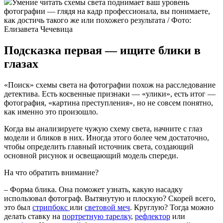
Умение читать схемы света поднимает ваш уровень
фотографии — глядя на кадр профессионала, вы понимаете,
как достичь такого же или похожего результата / Фото:
Елизавета Чечевица
Подсказка первая — ищите блики в
глазах
«Поиск» схемы света на фотографии похож на расследование
детектива. Есть косвенные признаки — «улики», есть итог —
фотография, «картина преступления», но не совсем понятно,
как именно это произошло.
Когда вы анализируете чужую схему света, начните с глаз
модели и бликов в них. Иногда этого более чем достаточно,
чтобы определить главный источник света, создающий
основной рисунок и освещающий модель спереди.
На что обратить внимание?
– Форма блика. Она поможет узнать, какую насадку
использовал фотограф. Вытянутую и плоскую? Скорей всего,
это был
стрипбокс
или
световой меч
. Круглую? Тогда можно
делать ставку на
портретную тарелку
,
рефлектор
или