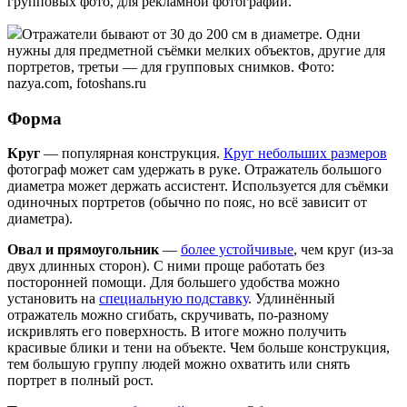
групповых фото, для рекламной фотографии.
Отражатели бывают от 30 до 200 см в диаметре. Одни
нужны для предметной съёмки мелких объектов, другие для
портретов, третьи — для групповых снимков. Фото:
nazya.com, fotoshans.ru
Форма
Круг
— популярная конструкция.
Круг небольших размеров
фотограф может сам удержать в руке. Отражатель большого
диаметра может держать ассистент. Используется для съёмки
одиночных портретов (обычно по пояс, но всё зависит от
диаметра).
Овал и прямоугольник
—
более устойчивые
, чем круг (из-за
двух длинных сторон). С ними проще работать без
посторонней помощи. Для большего удобства можно
установить на
специальную подставку
. Удлинённый
отражатель можно сгибать, скручивать, по-разному
искривлять его поверхность. В итоге можно получить
красивые блики и тени на объекте. Чем больше конструкция,
тем большую группу людей можно охватить или снять
портрет в полный рост.