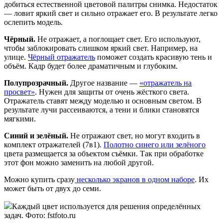
добиться естественной цветовой палитры снимка. Недостаток
— ловит яркий свет и сильно отражает его. В результате легко
ослепить модель.
Чёрный.
Не отражает, а поглощает свет. Его используют,
чтобы заблокировать слишком яркий свет. Например, на
улице.
Чёрный отражатель
поможет создать красивую тень и
объём. Кадр будет более драматичным и глубоким.
Полупрозрачный.
Другое название —
«отражатель на
просвет»
. Нужен для защиты от очень жёсткого света.
Отражатель ставят между моделью и основным светом. В
результате лучи рассеиваются, а тени и блики становятся
мягкими.
Синий и зелёный.
Не отражают свет, но могут входить в
комплект отражателей (7в1).
Полотно синего или зелёного
цвета размещается за объектом съёмки. Так при обработке
этот фон можно заменить на любой другой.
Можно купить сразу
несколько экранов в одном наборе
. Их
может быть от двух до семи.
Каждый цвет используется для решения определённых
задач. Фото: fstfoto.ru