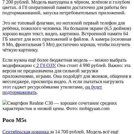
7 200 рублей. Модель выпущена в чёрном, зелёном и голубом
цветах. 4 Гб оперативной памяти достаточно для работы без
подтормаживаний, запуска нетребовательных приложений.
Это не топовый флагман, но неплохой первый телефон для
ребёнка, пожилого человека. На большом экране (6,5 дюймов)
хорошо виден текст, видео, картинки. Встроенной памяти 64
ГБ хватит для всех приложений и файлов. А камера (основная
8 Мп, фронтальная 5 Мп) достаточно хороша, чтобы получить
чёткую картинку.
Если нужна ещё более бюджетная модель — можно выбрать
модификацию с
2 Гб ОЗУ.
Она стоит 4 990 рублей. Важно: эта
версия не предназначена для сильной загрузки
приложениями, играми. Она подойдёт для звонков, общения в
мессенджере, просмотра видео. А если пытаться нагрузить
этот гаджет ресурсоёмкими утилитами,
он будет
подтормаживать
.
Смартфон Realme C30 — хорошее сочетание средних
характеристик и низкой цены. Фото: mobigyaan.com
Poco M5s
Сентябрьская новинка
за 14 700 рублей. Модель всё ещё