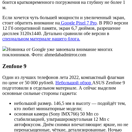
боится кратковременного погружения на глубину не более 1
м.
Если хочется чуть большей мощности и увеличенный экран,
стоит обратить внимание на
Google Pixel 7 Pro
. В PRO версии
12 Гб оперативной памяти, экран 6,7 дюймов, разрешение
дисплея 3120x1440. Детально сравнили обе версии в
специальном материале нашего блога.
Новинка от Google уже завоевала внимание многих
поклонников. Фото: ahmedabadmirror.com
Zenfone 9
Один из лучших телефонов лета 2022, компактный флагман
по цене от 50 000 рублей.
Небольшой обзор
ASUS Zenfone 9
подготовили в отдельном материале. А сейчас выделим
основные сильные стороны гаджета:
небольшой размер. 146,5 мм в высоту — подойдёт тем,
кто любит миниатюрные модели;
основная камера (Sony IMX766) 50 Мп со
стабилизацией, ультраширокоугольная 12 Мп с
автофокусом. Днём снимки впечатляющие: яркие, но не
перенасыщенные, чёткие, детализированные. Ночью