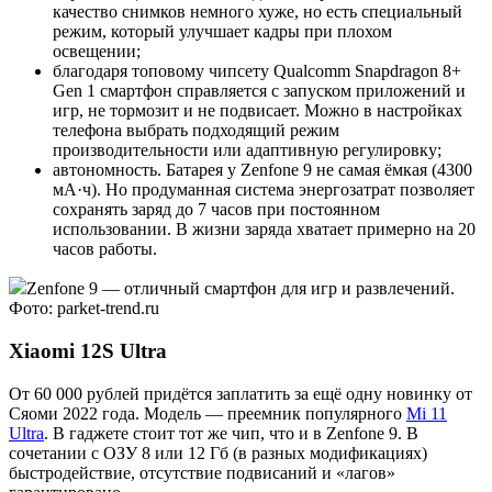
качество снимков немного хуже, но есть специальный
режим, который улучшает кадры при плохом
освещении;
благодаря топовому чипсету Qualcomm Snapdragon 8+
Gen 1 смартфон справляется с запуском приложений и
игр, не тормозит и не подвисает. Можно в настройках
телефона выбрать подходящий режим
производительности или адаптивную регулировку;
автономность. Батарея у Zenfone 9 не самая ёмкая (4300
мА·ч). Но продуманная система энергозатрат позволяет
сохранять заряд до 7 часов при постоянном
использовании. В жизни заряда хватает примерно на 20
часов работы.
Zenfone 9 — отличный смартфон для игр и развлечений.
Фото: parket-trend.ru
Xiaomi 12S Ultra
От 60 000 рублей придётся заплатить за ещё одну новинку от
Сяоми 2022 года. Модель — преемник популярного
Mi 11
Ultra
. В гаджете стоит тот же чип, что и в Zenfone 9. В
сочетании с ОЗУ 8 или 12 Гб (в разных модификациях)
быстродействие, отсутствие подвисаний и «лагов»