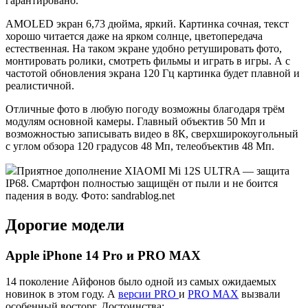
гарантировано.
AMOLED экран 6,73 дюйма, яркий. Картинка сочная, текст
хорошо читается даже на ярком солнце, цветопередача
естественная. На таком экране удобно ретушировать фото,
монтировать ролики, смотреть фильмы и играть в игры. А с
частотой обновления экрана 120 Гц картинка будет плавной и
реалистичной.
Отличные фото в любую погоду возможны благодаря трём
модулям основной камеры. Главный объектив 50 Мп и
возможностью записывать видео в 8К, сверхширокоугольный
с углом обзора 120 градусов 48 Мп, телеобъектив 48 Мп.
Приятное дополнение XIAOMI Mi 12S ULTRA — защита
IP68. Смартфон полностью защищён от пыли и не боится
падения в воду. Фото: sandrablog.net
Дорогие модели
Apple iPhone 14 Pro и PRO MAX
14 поколение Айфонов было одной из самых ожидаемых
новинок в этом году. А
версии PRO
и
PRO MAX
вызвали
особенный восторг. Достоинства: