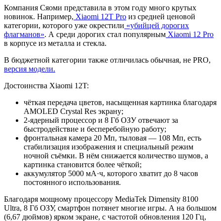
Компания Сяоми представила в этом году много крутых
новинок. Например,
Xiaomi 12T Pro
из средней ценовой
категории, которого уже окрестили
«убийцей дорогих
флагманов»
. А среди дорогих стал популярным
Xiaomi 12 Pro
в корпусе из металла и стекла.
В бюджетной категории также отличилась обычная, не PRO,
версия модели.
Достоинства Xiaomi 12T:
чёткая передача цветов, насыщенная картинка благодаря
AMOLED Crystal Res экрану;
2-ядерный процессор и 8 Гб ОЗУ отвечают за
быстродействие и бесперебойную работу;
фронтальная камера 20 Мп, тыловая — 108 Мп, есть
стабилизация изображения и специальный режим
ночной съёмки. В нём снижается количество шумов, а
картинка становится более чёткой;
аккумулятор 5000 мА·ч, которого хватит до 8 часов
постоянного использования.
Благодаря мощному процессору MediaTek Dimensity 8100
Ultra, 8 Гб ОЗУ, смартфон потянет многие игры. А на большом
(6,67 дюймов) ярком экране, с частотой обновления 120 Гц,