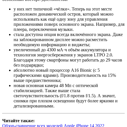
у них нет типичной «чёлки». Теперь на этот месте
расположен динамический остров, который можно
использовать как ещё одну зону для управления
приложениями поверх основного экрана. Например, для
плеера, переключения музыки.
стала доступна опция всегда включённого экрана. Даже
на заблокированном дисплее можно расместить
необходимую информацию и виджеты;
увеличенный до 4300 мА·ч объём аккумулятора и
технология энергосбережения у экранов LTPO 2.0.
Благодаря этому смартфоны могут работать до 29 часов
без подзарядки;
абсолютно новый процессор A16 Bionic (с 5
графическими ядрами). Производительность на 15%
выше предшественника;
новая основная камера 48 Мп с оптической
стабилизацией. Также выше стала
светочувствительность (f/1.8 против f/1.5). А значит,
снимки при плохом освещении будут более яркими и
детализированными.
Читайте также:
Обзор-сравнение всех моделей Apple iPhone 14 2022