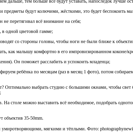
ем дальше, тем больше все будут уставать, напоследок лучше о
ли предметы будут колючими, жёсткими, это будет беспокоить м
 не перетягивал всё внимание на себя;
 в одной цветовой гамме;
оводят со стороны головы, чтобы ноги не были ближе к объекти
ать, как малышу комфортно в его импровизированном коконе/кров
ения). Он поможет расслабить и успокоить младенца;
ируем ребёнка по месяцам (раз в месяц 1 фото), потом собирае
ет? Оптимально выбрать студию с большими окнами, чтобы свет б
;
. На столе можно выставить всё необходимое, подобрать одно
ут объектив 35-50mm.
миротворяющими, мягкими и тёплыми. Фото: photographynewins