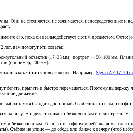
ичны. Они не стесняются, не зажимаются, непосредственные и ве
раст.
имайте его, пока он взаимодействует с этим предметом. Фото: jo
2 лет, вам помогут эти советы:
коугольный объектив (17–35 мм), портрет — 50–100 мм. Планиру
тив (например, 200 мм).
, можно взять что-то универсальное. Например,
Sigma AF 17–70 
будут бегать, прыгать и быстро перемещаться. Поэтому выдержку
незапное движение;
е выбрать хотя бы один достойный. Особенно это важно на фото
ься на носу. Это делает снимок обезличенным и неинтересным;
им и безжизненным. Если фотографируем ребёнка дома, сделать 
ты). Съёмка на улице — до обеда или ближе к вечеру (чтоб избе