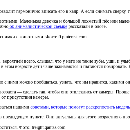
озволит гармонично вписать его в кадр. А если снимать сверху, 
вотными. Маленькая девочка и большой лохматый пёс или мален
обно
об анималистической съёмке
рассказали в блоге.
нимки с животными. Фото: fi.pinterest.com
 вероятней всего, слышал, что у него не такие зубы, уши, и улыб
 — в этом возрасте дети чаще зажимаются и пытаются позировать
с ними можно пообщаться, узнать, что им нравится, какими они
возраста — сделать так, чтобы они отвлеклись от камеры. Проще 
 от присутствия камеры.
оваться нашими
советами, которые помогут раскрепостить модель
 в предыдущем пункте. Они актуальны для этого возрастного пр
титься. Фото: freight.qantas.com