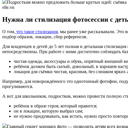
Подросткам можно предложить больше крутых идей: съёмка на
elle.vn
Нужна ли стилизация фотосессии с дет
О том,
что такое стилизация,
мы ранее уже рассказывали. Это в
подбор образов, локации, сбор референсов.
Для младенцев и детей до 5 лет полная и детальная стилизация
непосредственны. При работе с ними достаточно соблюдать ба
чистая одежда, аксессуары и обувь, опрятный внешний ви
ребёнок должен быть сытый, довольный, в хорошем наст
локация для съёмки чистая, красивая, без слишком ярких 
Например, для новорождённого это однотонный фотофон, подуш
прогуливаются.
А вот для школьников, подростков, можно провести полную сти
ребёнок в образе героя, который нравится;
он в локации, которую выбрал сам;
не нужно придумывать, как встать, нужно просто повтори
Главный секрет хороших фото — позволить детям всех возраст