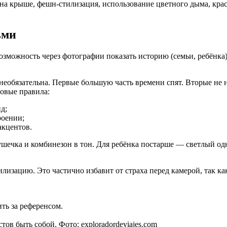
 крыше, фешн-стилизация, использование цветного дыма, красок
ьми
озможность через фотографии показать историю (семьи, ребёнка
 необязательна. Первые большую часть времени спят. Вторые не 
зовые правила:
д;
роении;
акцентов.
ечка и комбинезон в тон. Для ребёнка постарше — светлый одн
лизацию. Это частично избавит от страха перед камерой, так ка
ть за референсом.
ов быть собой. Фото: exploradordeviajes.com