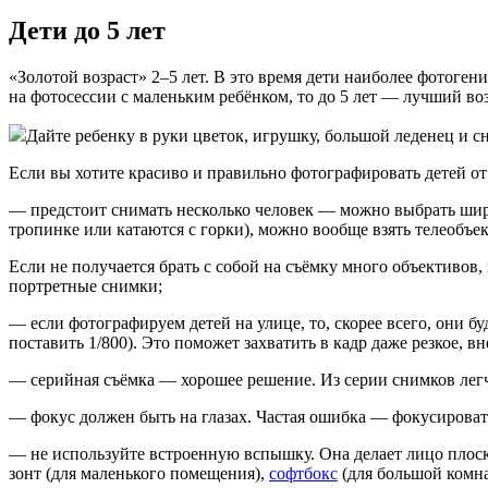
Дети до 5 лет
«Золотой возраст» 2–5 лет. В это время дети наиболее фотоген
на фотосессии с маленьким ребёнком, то до 5 лет — лучший воз
Дайте ребенку в руки цветок, игрушку, большой леденец и сн
Если вы хотите красиво и правильно фотографировать детей от 
— предстоит снимать несколько человек — можно выбрать широ
тропинке или катаются с горки), можно вообще взять телеобъек
Если не получается брать с собой на съёмку много объективов
портретные снимки;
— если фотографируем детей на улице, то, скорее всего, они 
поставить 1/800). Это поможет захватить в кадр даже резкое, в
— серийная съёмка — хорошее решение. Из серии снимков легч
— фокус должен быть на глазах. Частая ошибка — фокусироват
— не используйте встроенную вспышку. Она делает лицо плоск
зонт (для маленького помещения),
софтбокс
(для большой комна