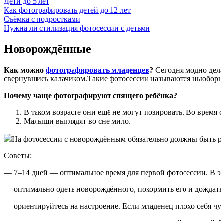
Дети до 5 лет
Как фотографировать детей до 12 лет
Съёмка с подростками
Нужна ли стилизация фотосессии с детьми
Новорождённые
Как можно
фотографировать младенцев
?
Сегодня модно дел
свернувшись калачиком.Такие фотосессии называются ньюборн
Почему чаще фотографируют спящего ребёнка?
В таком возрасте они ещё не могут позировать. Во время
Малыши выглядят во сне мило.
На фотосессии с новорождённым обязательно должны быть род
Советы:
— 7–14 дней — оптимальное время для первой фотосессии. В эт
— оптимально одеть новорождённого, покормить его и дождатьс
— ориентируйтесь на настроение. Если младенец плохо себя чув