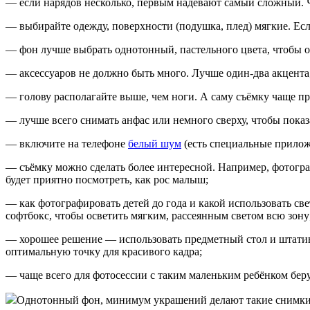
— если нарядов несколько, первым надевают самый сложный. Ч
— выбирайте одежду, поверхности (подушка, плед) мягкие. Ес
— фон лучше выбрать однотонный, пастельного цвета, чтобы он
— аксессуаров не должно быть много. Лучше один-два акцента,
— голову располагайте выше, чем ноги. А саму съёмку чаще пр
— лучше всего снимать анфас или немного сверху, чтобы показ
— включите на телефоне
белый шум
(есть специальные прилож
— съёмку можно сделать более интересной. Например, фотограф
будет приятно посмотреть, как рос малыш;
— как фотографировать детей до года и какой использовать св
софтбокс, чтобы осветить мягким, рассеянным светом всю зону
— хорошее решение — использовать предметный стол и штатив
оптимальную точку для красивого кадра;
— чаще всего для фотосессии с таким маленьким ребёнком бер
Однотонный фон, минимум украшений делают такие снимки у