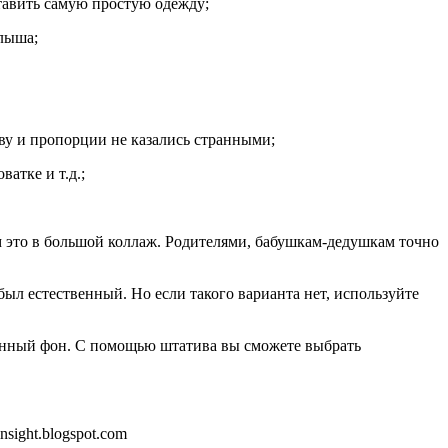
ставить самую простую одежду;
алыша;
ву и пропорции не казались странными;
атке и т.д.;
м это в большой коллаж. Родителями, бабушкам-дедушкам точно
ыл естественный. Но если такого варианта нет, используйте
тонный фон. С помощью штатива вы сможете выбрать
ight.blogspot.com