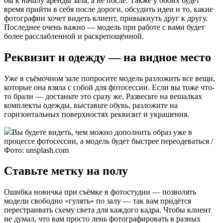
бы к началу аренды зала, а не после. Также у обоих будет
время прийти в себя после дороги, обсудить идеи и то, какие
фотографии хочет видеть клиент, привыкнуть друг к другу.
Последнее очень важно — модель при работе с вами будет
более расслабленной и раскрепощённой.
Реквизит и одежду — на видное место
Уже в съёмочном зале попросите модель разложить все вещи,
которые она взяла с собой для фотосессии. Если вы тоже что-
то брали — достаньте это сразу же. Развесьте на вешалках
комплекты одежды, выставьте обувь, разложите на
горизонтальных поверхностях реквизит и украшения.
Вы будете видеть, чем можно дополнить образ уже в
процессе фотосессии, а модель будет быстрее переодеваться /
Фото: unsplash.com
Ставьте метку на полу
Ошибка новичка при съёмке в фотостудии — позволять
модели свободно «гулять» по залу — так вам придётся
перестраивать схему света для каждого кадра. Чтобы клиент
не думал, что вам просто лень фотографировать в разных