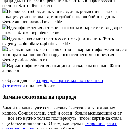
природы. Интересное решение для стильной фотосессии
осенью. Фото: livemaster.ru
Первое сентября, день учителя, день рождения — такая
локация универсальная, и подойдёт под любой праздник.
Фото: autumnkrasnodar.vsite.biz
Идея оформления детской фотозоны в парке или во дворе
школы. Фото: br.pinterest.com
Идея для школьной фотосессии ко Дню знаний. Фото:
evgeniya--plotnikova--photo.vsite.biz
Сдержанная и красивая локация — вариант оформления для
корпоратива или любого другого осеннего мероприятия.
Фото: glorioza-studio.ru
Вариант оформления локации для свадьбы осенью. Фото:
almode.ru
Собрали для вас
5 идей для оригинальной осенней
фотосессии
в нашем блоге.
Зимние фотозоны на природе
Зимой на улице уже есть готовая фотозона для отличных
кадров. Сочная зелень елей и сосен, белый мерцающий снег
— всё это нужно только подчеркнуть, чтобы картинка стала
ещё более волшебной. О том, как сделать
хорошие фото в
снежную погоду
, рассказали в блоге.