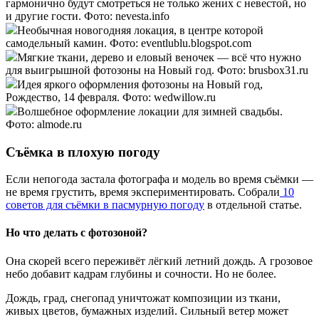
гармонично будут смотреться не только жених с невестой, но
и другие гости. Фото: nevesta.info
Необычная новогодняя локация, в центре которой
самодельный камин. Фото: eventlublu.blogspot.com
Мягкие ткани, дерево и еловый веночек — всё что нужно
для выигрышной фотозоны на Новый год. Фото: brusbox31.ru
Идея яркого оформления фотозоны на Новый год,
Рождество, 14 февраля. Фото: wedwillow.ru
Волшебное оформление локации для зимней свадьбы.
Фото: almode.ru
Съёмка в плохую погоду
Если непогода застала фотографа и модель во время съёмки —
не время грустить, время экспериментировать. Собрали
10
советов для съёмки в пасмурную погоду
в отдельной статье.
Но что делать с фотозоной?
Она скорей всего переживёт лёгкий летний дождь. А грозовое
небо добавит кадрам глубины и сочности. Но не более.
Дождь, град, снегопад уничтожат композиции из ткани,
живых цветов, бумажных изделий. Сильный ветер может