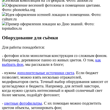
Нежная композиция на 14 февраля. Фото: almode.ru
Оформление весенней фотозоны в помещении цветами.
Фото: phonoteka.org
Идея оформления осенней локации в помещении. Фото:
culture.ru
Пример оформления локации ко Дню знаний. Фото:
topstudios.ru
Оборудование для съёмки
Для работы понадобится:
- фотофон и/или монолитная конструкция со сложным фоном.
Например, деревянное панно из живых цветов. О том,
как
выбрать фон
, мы рассказали в блоге;
- нужны
дополнительные источники света
. Если бюджет
позволяет, можно взять несколько отражателей,
модификаторов света. Точный выбор оборудования зависит от
цели/задумки и бюджета. Например, для летней лавстори,
когда нужно сделать интенсивный и яркий солнечный свет
более мягким, подойдёт фотозонт;
-
цветные фотофильтры
. С их помощью можно подсветить
цветом объекты, затонировать фон;