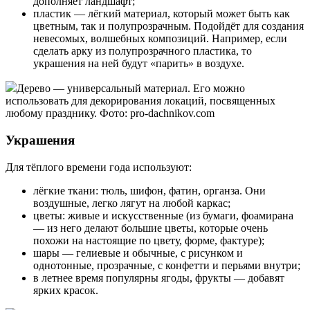
дополняет ландшафт;
пластик — лёгкий материал, который может быть как
цветным, так и полупрозрачным. Подойдёт для создания
невесомых, волшебных композиций. Например, если
сделать арку из полупрозрачного пластика, то
украшения на ней будут «парить» в воздухе.
Дерево — универсальный материал. Его можно
использовать для декорирования локаций, посвященных
любому празднику. Фото: pro-dachnikov.com
Украшения
Для тёплого времени года используют:
лёгкие ткани: тюль, шифон, фатин, органза. Они
воздушные, легко лягут на любой каркас;
цветы: живые и искусственные (из бумаги, фоамирана
— из него делают большие цветы, которые очень
похожи на настоящие по цвету, форме, фактуре);
шары — гелиевые и обычные, с рисунком и
однотонные, прозрачные, с конфетти и перьями внутри;
в летнее время популярны ягоды, фрукты — добавят
ярких красок.