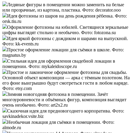
Ледяные фигуры в помещении можно заменить на белые
или прозрачные, из картона, пластика. Фото: decorator.ooo
Идея фотозоны из шаров на день рождения рёбенка. Фото:
orsk.tiu.ru
Оформление фотозоны на юбилей. Светящиеся зеркальные
цифры выглядят стильно и необычно. Фото: fotozona.su
Идея яркой фотозоны с дождиком и шарами на выпускной.
Фото: kk-events.ru
Простое оформление локации для съёмки в школе. Фото:
magnatus.by
Стильная идея для оформления свадебной локации в
помещении. Фото: mykaleidoscope.ru
Простое и лаконичное оформление фотозоны для свадьбы.
Основной объект композиции — арка с тёмным полотном. На
его фоне выигрышно будут смотреться гости в любом наряде.
Фото: etsy.com
Зимняя новогодняя фотозона в помещении. Зачёт
многоуровневости и объёмных фигур, композиция выглядит
очень необычно. Фото: art2x2.ru
Сказочная идея для предновогоднего корпоратива. Фото:
savkinadekor.vsite.biz
Необычная локация для съёмки в помещении. Фото:
almode.ru