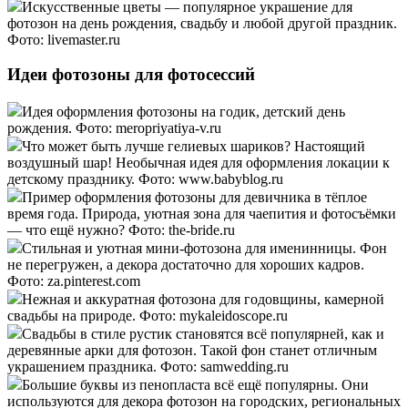
Искусственные цветы — популярное украшение для
фотозон на день рождения, свадьбу и любой другой праздник.
Фото: livemaster.ru
Идеи фотозоны для фотосессий
Идея оформления фотозоны на годик, детский день
рождения. Фото: meropriyatiya-v.ru
Что может быть лучше гелиевых шариков? Настоящий
воздушный шар! Необычная идея для оформления локации к
детскому празднику. Фото: www.babyblog.ru
Пример оформления фотозоны для девичника в тёплое
время года. Природа, уютная зона для чаепития и фотосъёмки
— что ещё нужно? Фото: the-bride.ru
Стильная и уютная мини-фотозона для именинницы. Фон
не перегружен, а декора достаточно для хороших кадров.
Фото: za.pinterest.com
Нежная и аккуратная фотозона для годовщины, камерной
свадьбы на природе. Фото: mykaleidoscope.ru
Свадьбы в стиле рустик становятся всё популярней, как и
деревянные арки для фотозон. Такой фон станет отличным
украшением праздника. Фото: samwedding.ru
Большие буквы из пенопласта всё ещё популярны. Они
используются для декора фотозон на городских, региональных