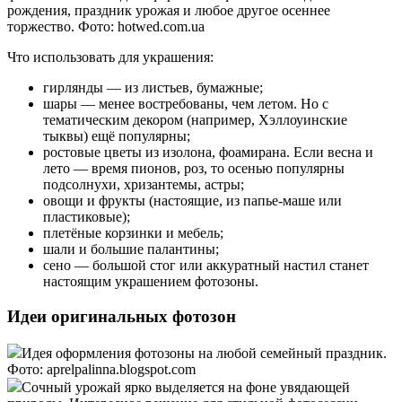
рождения, праздник урожая и любое другое осеннее
торжество. Фото: hotwed.com.ua
Что использовать для украшения:
гирлянды — из листьев, бумажные;
шары — менее востребованы, чем летом. Но с
тематическим декором (например, Хэллоуинские
тыквы) ещё популярны;
ростовые цветы из изолона, фоамирана. Если весна и
лето — время пионов, роз, то осенью популярны
подсолнухи, хризантемы, астры;
овощи и фрукты (настоящие, из папье-маше или
пластиковые);
плетёные корзинки и мебель;
шали и большие палантины;
сено — большой стог или аккуратный настил станет
настоящим украшением фотозоны.
Идеи оригинальных фотозон
Идея оформления фотозоны на любой семейный праздник.
Фото: aprelpalinna.blogspot.com
Сочный урожай ярко выделяется на фоне увядающей