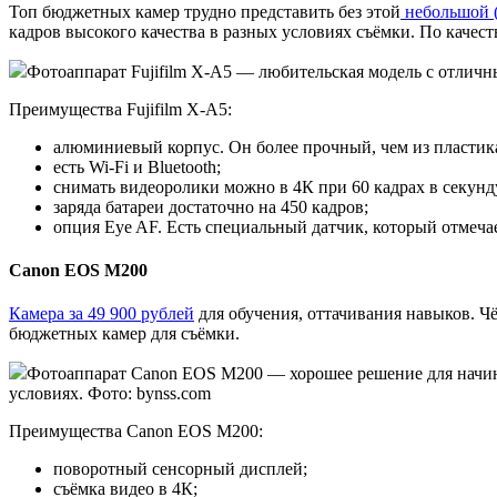
Топ бюджетных камер трудно представить без этой
небольшой (
кадров высокого качества в разных условиях съёмки. По качес
Фотоаппарат Fujifilm X-A5 — любительская модель с отличн
Преимущества Fujifilm X-A5:
алюминиевый корпус. Он более прочный, чем из пластик
есть Wi-Fi и Bluetooth;
снимать видеоролики можно в 4К при 60 кадрах в секунду
заряда батареи достаточно на 450 кадров;
опция Eye AF. Есть специальный датчик, который отмечае
Canon EOS M200
Камера за 49 900 рублей
для обучения, оттачивания навыков. Ч
бюджетных камер для съёмки.
Фотоаппарат Canon EOS M200 — хорошее решение для начина
условиях. Фото: bynss.com
Преимущества Canon EOS M200:
поворотный сенсорный дисплей;
съёмка видео в 4К;