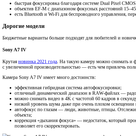
быстрая фокусировка благодаря системе Dual Pixel CMOS
объектив EF-M с диапазоном фокусных расстояний 15–45
есть Bluetooth и Wi-Fi для беспроводного управления, п
Дорогие модели
Бюджетные варианты больше подходят для любителей и новичк
Sony A7 IV
Крутая
новинка 2021 года
. На такую камеру можно снимать и ф
с увеличенной производительностью — есть чем привлечь поль
Камера Sony A7 IV имеет много достоинств:
эффективная гибридная система автофокусировки;
отличный динамический диапазон в RAW-файлах — радос
можно снимать видео в 4K с частотой 60 кадров в секун
низкий уровень шума даже при очень плохом освещении и
автофокус по глазам — люди, животные, птицы. Отслежив
объекта;
коррекция «дыхания фокуса» — недостаток, который про
позволяет его скорректировать.