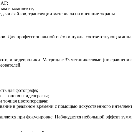
 AF;
 мм в комплекте;
ередачи файлов, трансляции материала на внешние экраны.
ов. Для профессиональной съёмки нужна соответствующая аппар
ото, и видеоролики. Матрица с 33 мегапикселями (по сравнению
зователей.
ть для фотографа;
ду — оценят видеографы;
 точная цветопередача;
ание в реальном времени с помощью искусственного интеллекта
является при фокусировке. Наблюдается небольшой эффект зумм