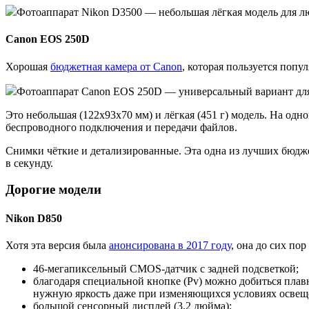
Фотоаппарат Nikon D3500 — небольшая лёгкая модель для л
Canon EOS 250D
Хорошая
бюджетная камера от Canon
, которая пользуется поп
Фотоаппарат Canon EOS 250D — универсальный вариант для но
Это небольшая (122x93x70 мм) и лёгкая (451 г) модель. На одн
беспроводного подключения и передачи файлов.
Снимки чёткие и детализированные. Эта одна из лучших бюджет
в секунду.
Дорогие модели
Nikon D850
Хотя эта версия была
анонсирована в 2017 году
, она до сих по
46-мегапиксельный CMOS-датчик с задней подсветкой;
благодаря специальной кнопке (Pv) можно добиться пла
нужную яркость даже при изменяющихся условиях освещ
большой сенсорный дисплей (3,2 дюйма);