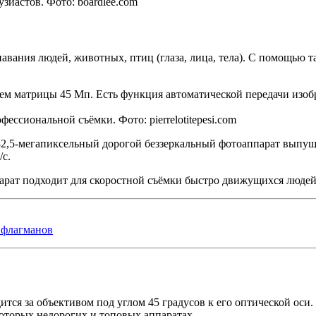
зиастов. Фото: boardlee.com
вания людей, животных, птиц (глаза, лица, тела). С помощью т
ем матрицы 45 Мп. Есть функция автоматической передачи изоб
ссиональной съёмки. Фото: pierrelotitepesi.com
2,5-мегапиксельный дорогой беззеркальный фотоаппарат выпуще
/с.
арат подходит для скоростной съёмки быстро движущихся людей
 флагманов
дится за объективом под углом 45 градусов к его оптической ос
которых недорогих и топовых аппаратах.