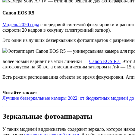
Камера Sony A7 IV — отличное решение для фотографов-энту
Canon EOS R5
Модель 2020 года
с передовой системой фокусировки и распозна
скорости 20 кадров в секунду (электронный затвор).
Это один из лучших беззеркальных фотоаппаратов с разрешени
Фотоаппарат Canon EOS R5 — универсальная камера для профе
Более новый вариант из этой линейки —
Canon EOS R7.
Этот 3
автофокусом на 30 к/с, а с механическим затвором и АФ — 15 к
Есть режим распознавания объекта во время фокусировки. Апп
Читайте также:
Лучшие беззеркальные камеры 2022: от бюджетных моделей до
Зеркальные фотоаппараты
У таких моделей видоискатель содержит зеркало, которое нахо
уже ранее
писали в отдельной статье
. А сейчас расскажем о не