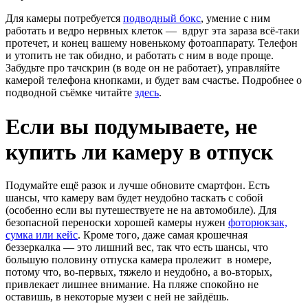
Для камеры потребуется
подводный бокс
, умение с ним
работать и ведро нервных клеток — вдруг эта зараза всё-таки
протечет, и конец вашему новенькому фотоаппарату. Телефон
и утопить не так обидно, и работать с ним в воде проще.
Забудьте про тачскрин (в воде он не работает), управляйте
камерой телефона кнопками, и будет вам счастье. Подробнее о
подводной съёмке читайте
здесь
.
Если вы подумываете, не
купить ли камеру в отпуск
Подумайте ещё разок и лучше обновите смартфон. Есть
шансы, что камеру вам будет неудобно таскать с собой
(особенно если вы путешествуете не на автомобиле). Для
безопасной переноски хорошей камеры нужен
фоторюкзак,
сумка или кейс
. Кроме того, даже самая крошечная
беззеркалка — это лишний вес, так что есть шансы, что
большую половину отпуска камера пролежит в номере,
потому что, во-первых, тяжело и неудобно, а во-вторых,
привлекает лишнее внимание. На пляже спокойно не
оставишь, в некоторые музеи с ней не зайдёшь.