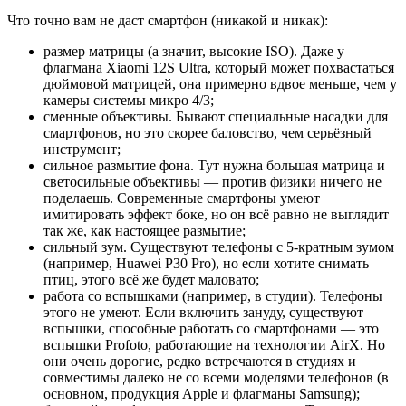
Что точно вам не даст смартфон (никакой и никак):
размер матрицы (а значит, высокие ISO). Даже у
флагмана Xiaomi 12S Ultra, который может похвастаться
дюймовой матрицей, она примерно вдвое меньше, чем у
камеры системы микро 4/3;
сменные объективы. Бывают специальные насадки для
смартфонов, но это скорее баловство, чем серьёзный
инструмент;
сильное размытие фона. Тут нужна большая матрица и
светосильные объективы — против физики ничего не
поделаешь. Современные смартфоны умеют
имитировать эффект боке, но он всё равно не выглядит
так же, как настоящее размытие;
сильный зум. Существуют телефоны с 5-кратным зумом
(например, Huawei P30 Pro), но если хотите снимать
птиц, этого всё же будет маловато;
работа со вспышками (например, в студии). Телефоны
этого не умеют. Если включить зануду, существуют
вспышки, способные работать со смартфонами — это
вспышки Profoto, работающие на технологии AirX. Но
они очень дорогие, редко встречаются в студиях и
совместимы далеко не со всеми моделями телефонов (в
основном, продукция Apple и флагманы Samsung);