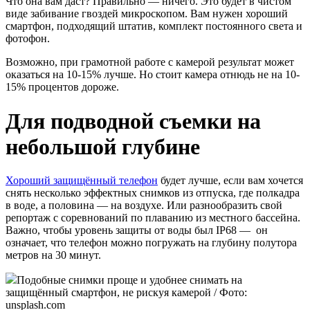
Что она вам даст? Правильно — ничего. Это будет в чистом
виде забивание гвоздей микроскопом. Вам нужен хороший
смартфон, подходящий штатив, комплект постоянного света и
фотофон.
Возможно, при грамотной работе с камерой результат может
оказаться на 10-15% лучше. Но стоит камера отнюдь не на 10-
15% процентов дороже.
Для подводной съемки на
небольшой глубине
Хороший защищённый телефон
будет лучше, если вам хочется
снять несколько эффектных снимков из отпуска, где полкадра
в воде, а половина — на воздухе. Или разнообразить свой
репортаж с соревнований по плаванию из местного бассейна.
Важно, чтобы уровень защиты от воды был IP68 — он
означает, что телефон можно погружать на глубину полутора
метров на 30 минут.
Подобные снимки проще и удобнее снимать на
защищённый смартфон, не рискуя камерой / Фото:
unsplash.com