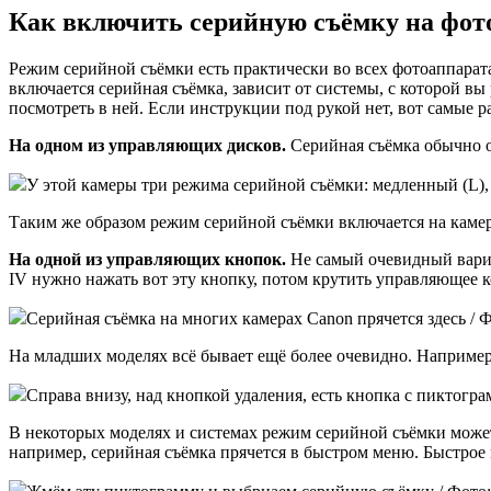
Как включить серийную съёмку на фот
Режим серийной съёмки есть практически во всех фотоаппарат
включается серийная съёмка, зависит от системы, с которой в
посмотреть в ней. Если инструкции под рукой нет, вот самые р
На одном из управляющих дисков.
Серийная съёмка обычно о
У этой камеры три режима серийной съёмки: медленный (L), 
Таким же образом режим серийной съёмки включается на камера
На одной из управляющих кнопок.
Не самый очевидный вариа
IV нужно нажать вот эту кнопку, потом крутить управляющее к
Серийная съёмка на многих камерах Canon прячется здесь / Фо
На младших моделях всё бывает ещё более очевидно. Например
Справа внизу, над кнопкой удаления, есть кнопка с пиктогра
В некоторых моделях и системах режим серийной съёмки может
например, серийная съёмка прячется в быстром меню. Быстро