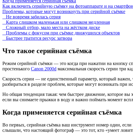
Когда применяется серийная съёмка
Как включить серийную съёмку на фотоаппарате и на смартфо
Проблемы, которые могут возникнуть при серийной съёмке
Не вовремя забилась серия
Карта слишком маленькая или слишком медленная
Сложный отбор, мало места на жёстком диске
Проблемы с фокусом при съёмке движущихся объектов
Быстрее тратится ресурс затвора
Что такое серийная съёмка
Режим серийной съёмки — это когда при нажатии на кнопку спу
простенького
Canon 2000d
максимальная скорость серии три ка
Скорость серии — не единственный параметр, который важен, 
разбираться в разделе проблем, которые могут возникать при 
Но общая тенденция такая: чем быстрее движение, которое вы х
если вы снимаете прыжки в воду и важно поймать момент вспле
Когда применяется серийная съёмка
Во первых, серийная съёмка ваш инструмент номер один, если
слышали, что настоящий фотограф — это тот, кто «умеет ловить