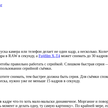
не
ска камера или телефон делает не один кадр, а несколько. Коли
дра в RAW в секунду, а
Fujifilm X-T4
может снимать до 30 кадров
чтобы правильно работать с серийкой. Слишком быстрая серия —
использовании серийной съёмки.
отите снимать, тем быстрее должна быть серия. Для съёмки спокой
ска, нужно уже не меньше 15 кадров в секунду.
 в кадре что-то хоть мало-мальски динамичное. Моргание и пов
 момент и делать одну, ту самую картинку». По крайней мере, е