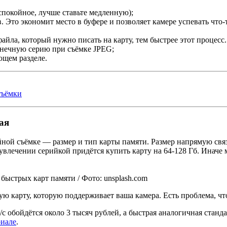
 спокойное, лучше ставьте медленную);
Это экономит место в буфере и позволяет камере успевать что-то
файла, который нужно писать на карту, тем быстрее этот процес
онечную серию при съёмке JPEG;
ющем разделе.
съёмки
ая
ой съёмке — размер и тип карты памяти. Размер напрямую связ
и увлечении серийкой придётся купить карту на 64-128 Гб. Иначе
быстрых карт памяти / Фото: unsplash.com
рую карту, которую поддерживает ваша камера. Есть проблема, чт
с обойдётся около 3 тысяч рублей, а быстрая аналогичная станда
риале
.