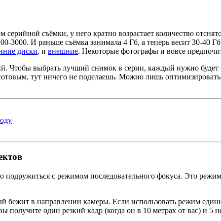
м серийной съёмки, у него кратно возрастает количество отснят
500-3000. И раньше съёмка занимала 4 Гб, а теперь весит 30-40 
нние диски
, и
внешние
. Некоторые фотографы и вовсе предпоч
й. Чтобы выбрать лучший снимок в серии, каждый нужно будет о
готовым, тут ничего не поделаешь. Можно лишь оптимизировать п
году
ектов
мо подружиться с режимом последовательного фокуса. Это режим
рый бежит в направлении камеры. Если использовать режим един
получите один резкий кадр (когда он в 10 метрах от вас) и 5 нере