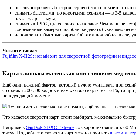
не злоупотреблять быстрой серией (если снимаете что-то
снимать быстрыми, но короткими сериями — в 3-5 кадров. 
пауза, удар — пауза;
снимать в JPEG, где условия позволяют. Чем меньше вес 
современные камеры способны выдавать буквально беск
использовать быстрые карты. Об этом подробнее в следу
Читайте также:
Fujifilm X-H2S: новый хит для скоростной фотографии и видео
Карта слишком маленькая или слишком медленн
Ещё один важный фактор, который нужно учитывать при серийн
со съёмки 200-300 кадров и вам хватало карты на 16 Гб, то пр
неподходящий момент.
Лучше иметь несколько карт памяти, ещё лучше — несколько 
Что касается скорости карт, стоит выбирать максимально быст
Например,
SanDisk SDXC Extreme
со скоростью записи в 60 Мб/
тысяч. Подробнее о скорости карт можно почитать
в этом мате