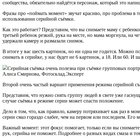
сообщества, обязательно найдётся персонаж, который это напи
Фразы про «поймать момент» звучат красиво, про проблема в то
использовании серийной съёмки.
Как это работает? Представим, что вы снимаете маму с ребенком
третьей ребенок резкий, рука на месте, но мама моргнула, на 
удержали камеру и размазали снимок.
В итоге у вас шесть картинок, но ни одна не годится. Можно 
снимать в серийке, у нас будет не 6 картинок, а 18. Или 60. И 
Серийная съёмка очень полезна при съёмке групповых портр
Алиса Смирнова, Фотосклад.Эксперт
Второй очень частый вариант применения режима серийной съ
Представим, что нужно снять группу людей в свете уже гаснуще
случае съёмка в режиме серии может спасти положение.
Дело в том, что, как правило, камеру потряхивает как раз в мо
серии смаз гораздо слабее, чем на первом или последнем. Его 
Важный момент: этот фокус помогает, только если вы снимает
рук, серийка не поможет. Подробнее о разных видах смаза и то