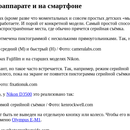
оаппарате и на смартфоне
ах (кроме разве что моментальных и совсем простых детских «мы
ы работаете. И порой от конкретной модели. Самый простой спос
аспространённые места, где обычно прячется серийная съёмка.
тмечена пиктограммой с несколькими прямоугольниками. Так, 
средний (M) и быстрый (H) / Фото: cameralabs.com
х Fujifilm и на старших моделях Nikon.
нт, но такое часто встречается. Так, например, режим серийно
олесо, пока на экране не появится пиктограмма серийной съёмки
то: fixationuk.com
, у
Nikon D3500
это реализовано так:
ммой серийной съёмки / Фото: kenrockwell.com
 быть не выведен на отдельную кнопку или колесо. Чтобы его 
е меню
Olympus E-M1
.