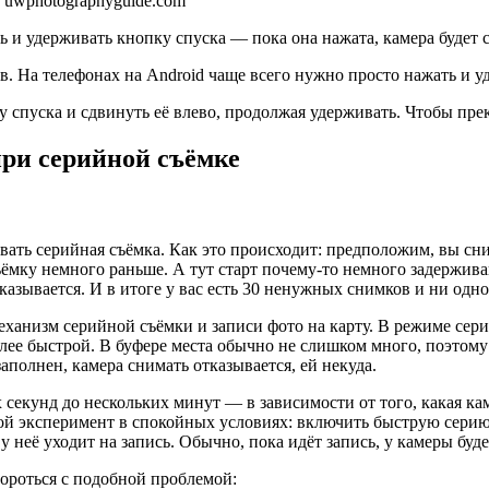
 uwphotographyguide.com
 и удерживать кнопку спуска — пока она нажата, камера будет 
. На телефонах на Android чаще всего нужно просто нажать и у
 спуска и сдвинуть её влево, продолжая удерживать. Чтобы пре
ри серийной съёмке
вать серийная съёмка. Как это происходит: предположим, вы сн
ъёмку немного раньше. А тут старт почему-то немного задерживаю
казывается. И в итоге у вас есть 30 ненужных снимков и ни одн
ханизм серийной съёмки и записи фото на карту. В режиме серий
лее быстрой. В буфере места обычно не слишком много, поэтому
аполнен, камера снимать отказывается, ей некуда.
секунд до нескольких минут — в зависимости от того, какая камер
рой эксперимент в спокойных условиях: включить быструю серию
у неё уходит на запись. Обычно, пока идёт запись, у камеры буд
бороться с подобной проблемой: