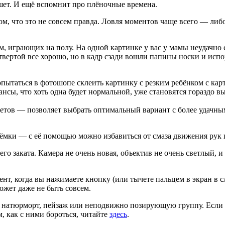
шет. И ещё вспомнит про плёночные времена.
м, что это не совсем правда. Ловля моментов чаще всего — либо 
, играющих на полу. На одной картинке у вас у мамы неудачно ср
четвертой все хорошо, но в кадр сзади вошли папины носки и ис
попытаться в фотошопе склеить картинку с резким ребёнком с ка
шансы, что хоть одна будет нормальной, уже становятся гораздо в
етов — позволяет выбрать оптимальный вариант с более удачны
ёмки — с её помощью можно избавиться от смаза движения рук 
го заката. Камера не очень новая, объектив не очень светлый, и
мент, когда вы нажимаете кнопку (или тычете пальцем в экран в с
может даже не быть совсем.
е натюрморт, пейзаж или неподвижно позирующую группу. Если см
м, как с ними бороться, читайте
здесь
.