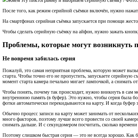
Жмём эту пиктограмму и выбриаем серийную съёмку / Фото:
После того, как режим серийной съёмки включён, нужно нажать
На смартфонах серийная съёмка запускается при помощи жестов
Чтобы сделать серийную съёмку на айфон, нужно зажать кнопку
Проблемы, которые могут возникнуть п
Не вовремя забилась серия
Пожалуй, это самая неприятная проблема, которую может вызы
старта. Чтобы точно его не пропустить, запускаете серийную с
момент старта камера печально мигает лампочкой, а снимать от
Чтобы понять, почему так происходит, нужно вникнуть в сам ме
внутреннюю память (в буфер). Это нужно, чтобы серия была бо
фотки автоматически перекидываются на карту. И когда буфер з
Обычно процесс записи на карту может занимать от нескольких 
много факторов, поэтому лучше всего провести со своей каме
снимать дальше. И с секундомером посчитать, сколько времени 
Поэтому слишком быстрая серия — это не всегда хорошо. Как 