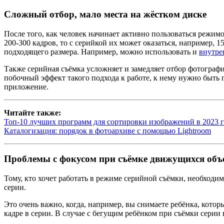
Сложный отбор, мало места на жёстком диске
После того, как человек начинает активно пользоваться режимо
200-300 кадров, то с серийкой их может оказаться, например, 1
подходящего размера. Например, можно использовать и
внутре
Также серийная съёмка усложняет и замедляет отбор фотографи
побочный эффект такого подхода к работе, к нему нужно быть 
приложение.
Читайте также:
Топ-10 лучших программ для сортировки изображений в 2023 
Каталогизация: порядок в фотоархиве с помощью Lightroom
Проблемы с фокусом при съёмке движущихся объ
Тому, кто хочет работать в режиме серийной съёмки, необходи
серии.
Это очень важно, когда, например, вы снимаете ребёнка, кото
кадре в серии. В случае с бегущим ребёнком при съёмки серии вы 