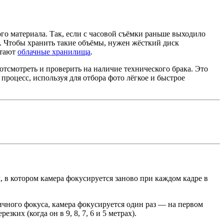
ого материала. Так, если с часовой съёмки раньше выходило
Гб. Чтобы хранить такие объёмы, нужен жёсткий диск
итают
облачные хранилища
.
тсмотреть и проверить на наличие технического брака. Это
роцесс, используя для отбора фото лёгкое и быстрое
, в котором камера фокусируется заново при каждом кадре в
ичного фокуса, камера фокусируется один раз — на первом
зких (когда он в 9, 8, 7, 6 и 5 метрах).