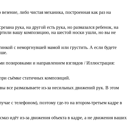
везение, либо чистая механика, построенная как раз на
езана рука, на другой есть рука, но размазался ребенок, на
портили вашу композицию, на шестой носки ушли, но вы не
ртинкой с неморгнувшей мамой или грустить. А если будете
ыше.
ми позировками и направлением взглядов / Иллюстрация:
при съёмке статичных композиций.
 вы все размазываете из-за несильных движений рук. В этом
лучае с телефоном), поэтому где-то на втором-третьем кадре в
аз идёт из-за движения объекта в кадре, а не движения ваших