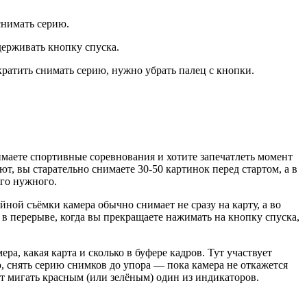
снимать серию.
держивать кнопку спуска.
кратить снимать серию, нужно убрать палец с кнопки.
имаете спортивные соревнования и хотите запечатлеть момент
т, вы старательно снимаете 30-50 картинок перед стартом, а в
ого нужного.
ной съёмки камера обычно снимает не сразу на карту, а во
 в перерыве, когда вы прекращаете нажимать на кнопку спуска,
а, какая карта и сколько в буфере кадров. Тут участвует
, снять серию снимков до упора — пока камера не откажется
ет мигать красным (или зелёным) один из индикаторов.