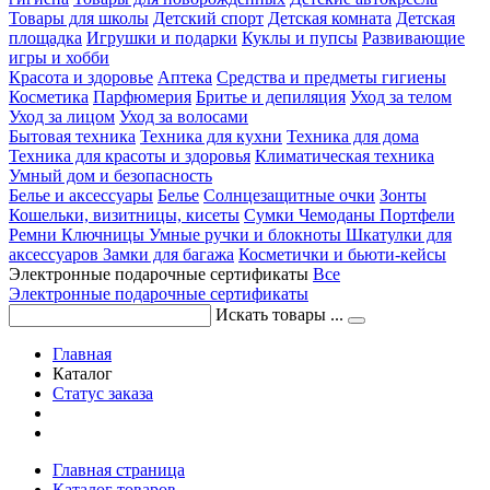
Товары для школы
Детский спорт
Детская комната
Детская
площадка
Игрушки и подарки
Куклы и пупсы
Развивающие
игры и хобби
Красота и здоровье
Аптека
Средства и предметы гигиены
Косметика
Парфюмерия
Бритье и депиляция
Уход за телом
Уход за лицом
Уход за волосами
Бытовая техника
Техника для кухни
Техника для дома
Техника для красоты и здоровья
Климатическая техника
Умный дом и безопасность
Белье и аксессуары
Белье
Солнцезащитные очки
Зонты
Кошельки, визитницы, кисеты
Сумки
Чемоданы
Портфели
Ремни
Ключницы
Умные ручки и блокноты
Шкатулки для
аксессуаров
Замки для багажа
Косметички и бьюти-кейсы
Электронные подарочные сертификаты
Все
Электронные подарочные сертификаты
Искать товары ...
Главная
Каталог
Статус заказа
Главная страница
Каталог товаров