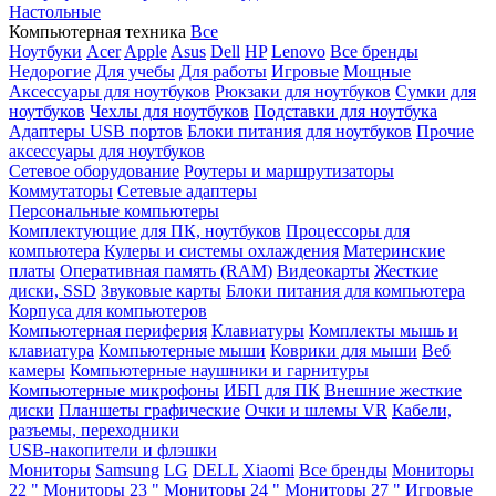
Настольные
Компьютерная техника
Все
Ноутбуки
Acer
Apple
Asus
Dell
HP
Lenovo
Все бренды
Недорогие
Для учебы
Для работы
Игровые
Мощные
Аксессуары для ноутбуков
Рюкзаки для ноутбуков
Сумки для
ноутбуков
Чехлы для ноутбуков
Подставки для ноутбука
Адаптеры USB портов
Блоки питания для ноутбуков
Прочие
аксессуары для ноутбуков
Сетевое оборудование
Роутеры и маршрутизаторы
Коммутаторы
Сетевые адаптеры
Персональные компьютеры
Комплектующие для ПК, ноутбуков
Процессоры для
компьютера
Кулеры и системы охлаждения
Материнские
платы
Оперативная память (RAM)
Видеокарты
Жесткие
диски, SSD
Звуковые карты
Блоки питания для компьютера
Корпуса для компьютеров
Компьютерная периферия
Клавиатуры
Комплекты мышь и
клавиатура
Компьютерные мыши
Коврики для мыши
Веб
камеры
Компьютерные наушники и гарнитуры
Компьютерные микрофоны
ИБП для ПК
Внешние жесткие
диски
Планшеты графические
Очки и шлемы VR
Кабели,
разъемы, переходники
USB-накопители и флэшки
Мониторы
Samsung
LG
DELL
Xiaomi
Все бренды
Мониторы
22 "
Мониторы 23 "
Мониторы 24 "
Мониторы 27 "
Игровые