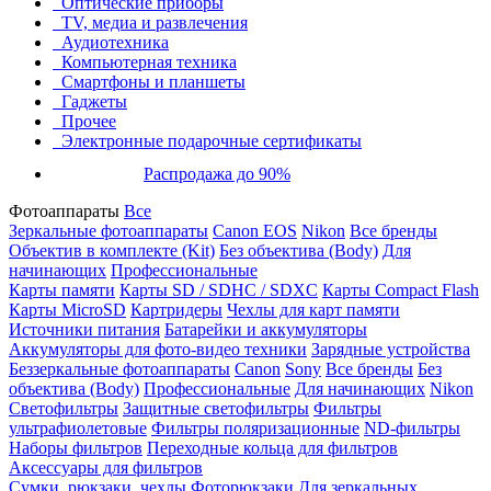
Оптические приборы
TV, медиа и развлечения
Аудиотехника
Компьютерная техника
Смартфоны и планшеты
Гаджеты
Прочее
Электронные подарочные сертификаты
Распродажа до 90%
Фотоаппараты
Все
Зеркальные фотоаппараты
Canon EOS
Nikon
Все бренды
Объектив в комплекте (Kit)
Без объектива (Body)
Для
начинающих
Профессиональные
Карты памяти
Карты SD / SDHC / SDXC
Карты Compact Flash
Карты MicroSD
Картридеры
Чехлы для карт памяти
Источники питания
Батарейки и аккумуляторы
Аккумуляторы для фото-видео техники
Зарядные устройства
Беззеркальные фотоаппараты
Canon
Sony
Все бренды
Без
объектива (Body)
Профессиональные
Для начинающих
Nikon
Светофильтры
Защитные светофильтры
Фильтры
ультрафиолетовые
Фильтры поляризационные
ND-фильтры
Наборы фильтров
Переходные кольца для фильтров
Аксессуары для фильтров
Сумки, рюкзаки, чехлы
Фоторюкзаки
Для зеркальных