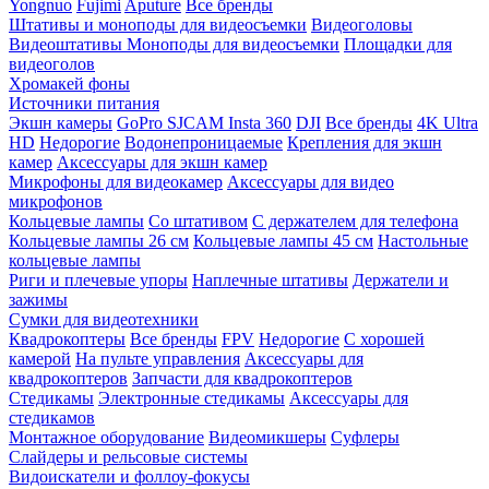
Yongnuo
Fujimi
Aputure
Все бренды
Штативы и моноподы для видеосъемки
Видеоголовы
Видеоштативы
Моноподы для видеосъемки
Площадки для
видеоголов
Хромакей фоны
Источники питания
Экшн камеры
GoPro
SJCAM
Insta 360
DJI
Все бренды
4K Ultra
HD
Недорогие
Водонепроницаемые
Крепления для экшн
камер
Аксессуары для экшн камер
Микрофоны для видеокамер
Аксессуары для видео
микрофонов
Кольцевые лампы
Со штативом
C держателем для телефона
Кольцевые лампы 26 см
Кольцевые лампы 45 см
Настольные
кольцевые лампы
Риги и плечевые упоры
Наплечные штативы
Держатели и
зажимы
Сумки для видеотехники
Квадрокоптеры
Все бренды
FPV
Недорогие
С хорошей
камерой
На пульте управления
Аксессуары для
квадрокоптеров
Запчасти для квадрокоптеров
Стедикамы
Электронные стедикамы
Аксессуары для
стедикамов
Монтажное оборудование
Видеомикшеры
Суфлеры
Слайдеры и рельсовые системы
Видоискатели и фоллоу-фокусы