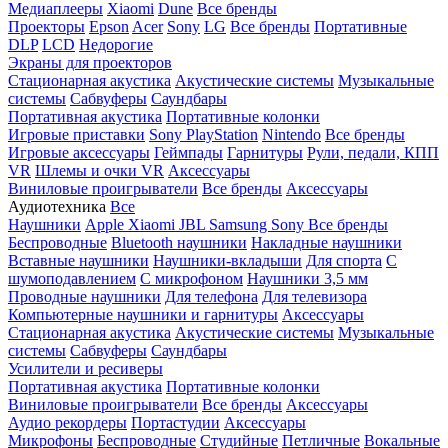
Медиаплееры
Xiaomi
Dune
Все бренды
Проекторы
Epson
Acer
Sony
LG
Все бренды
Портативные
DLP
LCD
Недорогие
Экраны для проекторов
Стационарная акустика
Акустические системы
Музыкальные
системы
Сабвуферы
Саундбары
Портативная акустика
Портативные колонки
Игровые приставки
Sony PlayStation
Nintendo
Все бренды
Игровые аксессуары
Геймпады
Гарнитуры
Рули, педали, КПП
VR
Шлемы и очки VR
Аксессуары
Виниловые проигрыватели
Все бренды
Аксессуары
Аудиотехника
Все
Наушники
Apple
Xiaomi
JBL
Samsung
Sony
Все бренды
Беспроводные
Bluetooth наушники
Накладные наушники
Вставные наушники
Наушники-вкладыши
Для спорта
С
шумоподавлением
С микрофоном
Наушники 3,5 мм
Проводные наушники
Для телефона
Для телевизора
Компьютерные наушники и гарнитуры
Аксессуары
Стационарная акустика
Акустические системы
Музыкальные
системы
Сабвуферы
Саундбары
Усилители и ресиверы
Портативная акустика
Портативные колонки
Виниловые проигрыватели
Все бренды
Аксессуары
Аудио рекордеры
Портастудии
Аксессуары
Микрофоны
Беспроводные
Студийные
Петличные
Вокальные