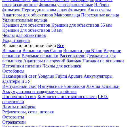
поляризационные
Фильтры ультрафиолетовые
Наборы
фильтров
Переходные кольца для фильтров
Аксессуары
Адаптеры для объективов
Макрокольца
Переходные кольца
Удлинительные кольца
Крышки для объективов
Крышки для объективов 55 мм
Крышки для объективов 58 мм
Чехлы для объективов
Уход и защита
Вспышки, источники света
Все
Вспышки
Вспышки для Canon
Вспышки для Nikon
Ведущие
вспышки
Ведомые вспышки
Рассеиватели
Держатели для
вспышкек
Адаптеры на горячий башмак
Насадки на вспышки
Источники питания
Чехлы для вспышек
Фотобоксы
Накамерный свет
Yongnuo
Fujimi
Aputure
Аккумуляторы,
адаптеры и ЗУ
Импульсный свет
Импульсные моноблоки
Лампы-вспышки
Аккумуляторы и зарядные устройства
Постоянный свет
Комплекты постоянного света
LED-
осветители
Лампы и пайрекс
Рефлекторы, соты, шторки
Фотозонты
Отражатели