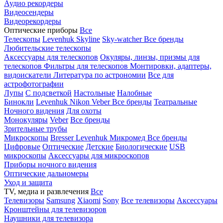
Аудио рекордеры
Видеосендеры
Видеорекордеры
Оптические приборы
Все
Телескопы
Levenhuk Skyline
Sky-watcher
Все бренды
Любительские телескопы
Аксессуары для телескопов
Окуляры, линзы, призмы для
телескопов
Фильтры для телескопов
Монтировки, адаптеры,
видоискатели
Литература по астрономии
Все для
астрофотографии
Лупы
С подсветкой
Настольные
Налобные
Бинокли
Levenhuk
Nikon
Veber
Все бренды
Театральные
Ночного видения
Для охоты
Монокуляры
Veber
Все бренды
Зрительные трубы
Микроскопы
Bresser
Levenhuk
Микромед
Все бренды
Цифровые
Оптические
Детские
Биологические
USB
микроскопы
Аксессуары для микроскопов
Приборы ночного видения
Оптические дальномеры
Уход и защита
TV, медиа и развлечения
Все
Телевизоры
Samsung
Xiaomi
Sony
Все телевизоры
Аксессуары
Кронштейны для телевизоров
Наушники для телевизора