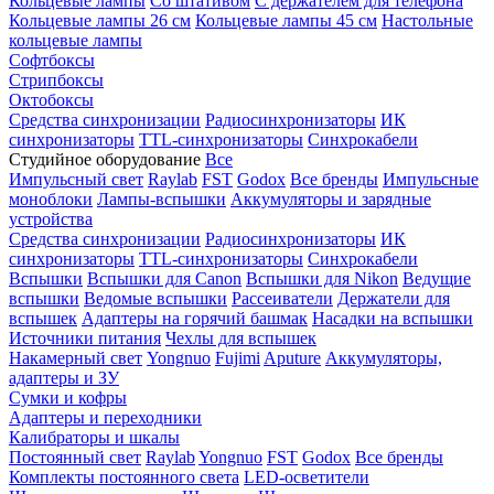
Кольцевые лампы
Со штативом
С держателем для телефона
Кольцевые лампы 26 см
Кольцевые лампы 45 см
Настольные
кольцевые лампы
Софтбоксы
Стрипбоксы
Октобоксы
Средства синхронизации
Радиосинхронизаторы
ИК
синхронизаторы
TTL-синхронизаторы
Синхрокабели
Студийное оборудование
Все
Импульсный свет
Raylab
FST
Godox
Все бренды
Импульсные
моноблоки
Лампы-вспышки
Аккумуляторы и зарядные
устройства
Средства синхронизации
Радиосинхронизаторы
ИК
синхронизаторы
TTL-синхронизаторы
Синхрокабели
Вспышки
Вспышки для Canon
Вспышки для Nikon
Ведущие
вспышки
Ведомые вспышки
Рассеиватели
Держатели для
вспышек
Адаптеры на горячий башмак
Насадки на вспышки
Источники питания
Чехлы для вспышек
Накамерный свет
Yongnuo
Fujimi
Aputure
Аккумуляторы,
адаптеры и ЗУ
Сумки и кофры
Адаптеры и переходники
Калибраторы и шкалы
Постоянный свет
Raylab
Yongnuo
FST
Godox
Все бренды
Комплекты постоянного света
LED-осветители