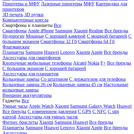
Принтеры и МФУ
Лазерные принтеры
МФУ
Картриджи для
принтеров
3D печать
3D ручки
Компьютерные кресла
Смартфоны и планшеты
Все
Смартфоны
Apple iPhone
Samsung
Xiaomi
Realme
Все бренды
Недорогие
Мощные
С хорошей камерой
С мощной батареей
С
большим экраном
Смартфоны 32 Гб
Смартфоны 64 Гб
Флагманские
Планшеты
Samsung
Huawei
Lenovo
Xiaomi
Apple
Все бренды
Аксессуары для смартфонов
Кнопочные мобильные телефоны
Alcatel
Nokia
F+
Все бренды
С большим экраном
С хорошей батареей
Аксессуары для планшетов
Кольцевые лампы
Со штативом
C держателем для телефона
Кольцевые лампы 26 см
Кольцевые лампы 45 см
Настольные
кольцевые лампы
Внешние аккумуляторы
Гаджеты
Все
Умные часы
Apple Watch
Xiaomi
Samsung Galaxy Watch
Huawei
Все бренды
C измерением давления
C GPS
C NFC
C sim
картой
Аксессуары для умных часов
Фитнес браслеты
Xiaomi
Samsung
Huawei
Все бренды
Планшеты
Samsung
Huawei
Lenovo
Xiaomi
Apple
Все бренды
Аксессуары