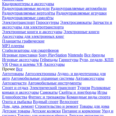
Квадрокоптеры и аксессуары
Радиоуправляемые модели
Радиоуправляемые автомобили
Радиоуправляемые вертолёты
Радиоуправляемые игрушки
Радиоуправляемые самолёты
Электротранспорт
Гироскутеры
Электросамокаты
Запчасти и
аксессуары для электротранспорта
Электронные книги и аксессуары
Электронные книги
Аксессуары для электронных книг
Планшеты графические
MP3 плееры
Стабилизаторы для смартфонов
Игровые приставки
Sony PlayStation
Nintendo
Все бренды
Игровые аксессуары
Геймпады
Гарнитуры
Рули, педали, КПП
VR
Очки и шлемы VR
Аксессуары
Прочее
Все
Автотовары
Автоэлектроника
Аудио- и видеотехника для
авто
Автомобильные охранные системы
Автоаксессуары
Автозапчасти
Автомобильные инструменты
Спорт и отдых
Электрический транспорт
Туризм
Роликовые
коньки и аксессуары
Самокаты
Скейты и лонгборды
Игры
Единоборства
Фитнес и тренажеры
Командные виды спорта
Охота и рыбалка
Водный спорт
Велоспорт
Дом, дача, ремонт
Строительство и ремонт
Товары для дома
Детские товары
Детские коляски
Питание и кормление
Уход и
гигиена
Товары для новорождённых
Детские автокресла