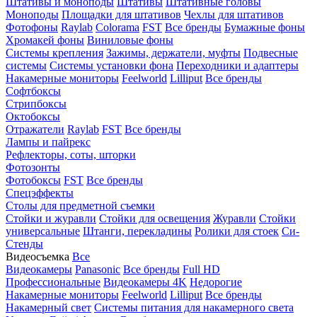
Штативы и моноподы
Штативы
Штативные головы
Моноподы
Площадки для штативов
Чехлы для штативов
Фотофоны
Raylab
Colorama
FST
Все бренды
Бумажные фоны
Хромакей фоны
Виниловые фоны
Системы крепления
Зажимы, держатели, муфты
Подвесные
системы
Системы установки фона
Переходники и адаптеры
Накамерные мониторы
Feelworld
Lilliput
Все бренды
Софтбоксы
Стрипбоксы
Октобоксы
Отражатели
Raylab
FST
Все бренды
Лампы и пайрекс
Рефлекторы, соты, шторки
Фотозонты
Фотобоксы
FST
Все бренды
Спецэффекты
Столы для предметной съемки
Стойки и журавли
Стойки для освещения
Журавли
Стойки
универсальные
Штанги, перекладины
Ролики для стоек
Си-
Стенды
Видеосъемка
Все
Видеокамеры
Panasonic
Все бренды
Full HD
Профессиональные
Видеокамеры 4K
Недорогие
Накамерные мониторы
Feelworld
Lilliput
Все бренды
Накамерный свет
Системы питания для накамерного света