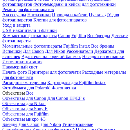
фотоаппаратов
Фоточемоданы и кейсы для фототехники
Ремни для фотоаппаратов
Аксессуары
Наглазники
Провода и кабели
Пульты ДУ для
фотоаппаратов
Клетки для фотоаппаратов
Уход и защита
USB-накопители и флэшки
Компактные фотоаппараты
Canon
Fujifilm
Все бренды
Детские
фотоаппараты
Моментальные фотоаппараты
Fujifilm Instax
Все бренды
Вспышки
Для Canon
Для Nikon
Рассеиватели
Держатели для
вспышек
Адаптеры на горячий башмак
Насадки на вспышки
Источники питания
Накамерный свет
Печать фото
Принтеры для фотопечати
Расходные материалы
для фотопечати
Расходные материалы
Картриджи для Fujifilm Instax
Фотобумага для Polaroid
Фотопленка
Объективы
Все
Объективы для Canon
Для Canon EF/EF-s
Объективы для Nikon
Объективы для Sony E
Объективы для Fujifilm
Объективы микро 4/3
Бленды
Для Canon
Для Nikon
Универсальные
Светофильтры
Защитные фильтры
ND-фильры
Фильтры