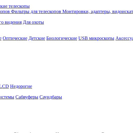
кие телескопы
копов
Фильтры для телескопов
Монтировки, адаптеры, видоиска
го видения
Для охоты
е
Оптические
Детские
Биологические
USB микроскопы
Аксессу
LCD
Недорогие
истемы
Сабвуферы
Саундбары