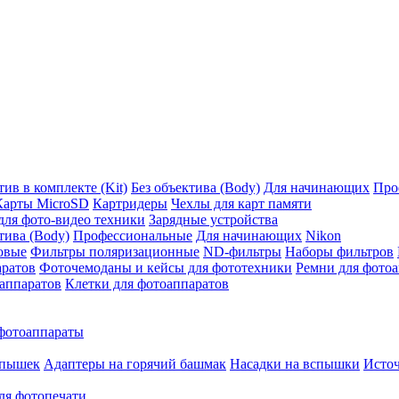
ив в комплекте (Kit)
Без объектива (Body)
Для начинающих
Про
Карты MicroSD
Картридеры
Чехлы для карт памяти
ля фото-видео техники
Зарядные устройства
тива (Body)
Профессиональные
Для начинающих
Nikon
овые
Фильтры поляризационные
ND-фильтры
Наборы фильтров
аратов
Фоточемоданы и кейсы для фототехники
Ремни для фото
аппаратов
Клетки для фотоаппаратов
фотоаппараты
спышек
Адаптеры на горячий башмак
Насадки на вспышки
Исто
ля фотопечати