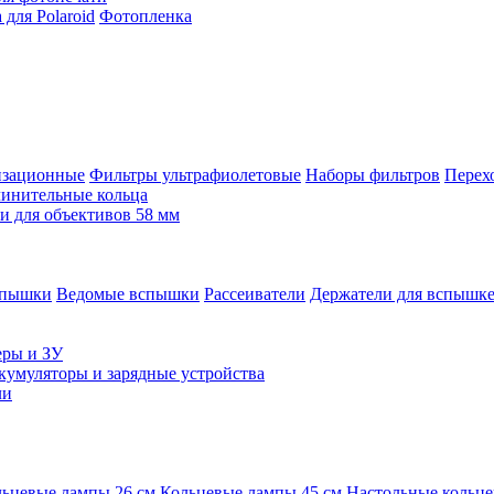
для Polaroid
Фотопленка
изационные
Фильтры ультрафиолетовые
Наборы фильтров
Перех
инительные кольца
 для объективов 58 мм
спышки
Ведомые вспышки
Рассеиватели
Держатели для вспышк
еры и ЗУ
кумуляторы и зарядные устройства
ли
ьцевые лампы 26 см
Кольцевые лампы 45 см
Настольные кольц