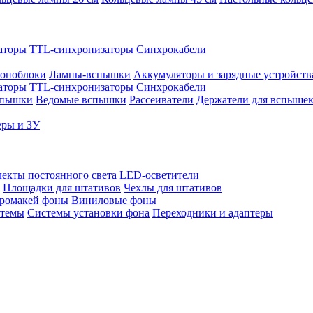
аторы
TTL-синхронизаторы
Синхрокабели
оноблоки
Лампы-вспышки
Аккумуляторы и зарядные устройств
аторы
TTL-синхронизаторы
Синхрокабели
спышки
Ведомые вспышки
Рассеиватели
Держатели для вспыше
еры и ЗУ
екты постоянного света
LED-осветители
Площадки для штативов
Чехлы для штативов
ромакей фоны
Виниловые фоны
стемы
Системы установки фона
Переходники и адаптеры