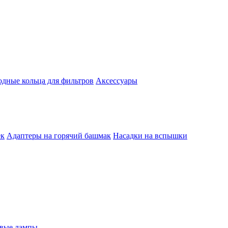
одные кольца для фильтров
Аксессуары
ек
Адаптеры на горячий башмак
Насадки на вспышки
евые лампы