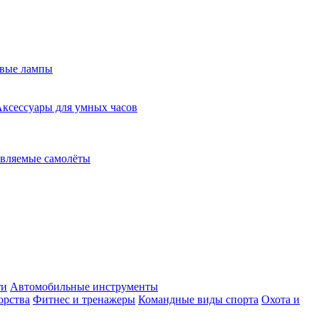
евые лампы
ксессуары для умных часов
вляемые самолёты
ти
Автомобильные инструменты
орства
Фитнес и тренажеры
Командные виды спорта
Охота и