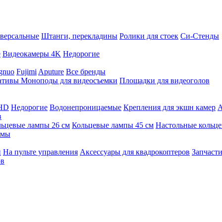
версальные
Штанги, перекладины
Ролики для стоек
Си-Стенды
е
Видеокамеры 4K
Недорогие
gnuo
Fujimi
Aputure
Все бренды
ативы
Моноподы для видеосъемки
Площадки для видеоголов
 HD
Недорогие
Водонепроницаемые
Крепления для экшн камер
А
в
ьцевые лампы 26 см
Кольцевые лампы 45 см
Настольные кольц
имы
й
На пульте управления
Аксессуары для квадрокоптеров
Запчасти
ов