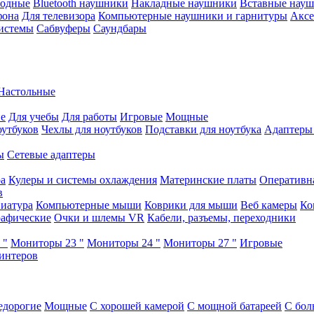
водные
Bluetooth наушники
Накладные наушники
Вставные нау
фона
Для телевизора
Компьютерные наушники и гарнитуры
Аксе
истемы
Сабвуферы
Саундбары
Настольные
е
Для учебы
Для работы
Игровые
Мощные
оутбуков
Чехлы для ноутбуков
Подставки для ноутбука
Адаптеры
ы
Сетевые адаптеры
ра
Кулеры и системы охлаждения
Материнские платы
Оперативн
в
иатура
Компьютерные мыши
Коврики для мыши
Веб камеры
Ко
афические
Очки и шлемы VR
Кабели, разъемы, переходники
 "
Мониторы 23 "
Мониторы 24 "
Мониторы 27 "
Игровые
интеров
едорогие
Мощные
С хорошей камерой
С мощной батареей
С бол