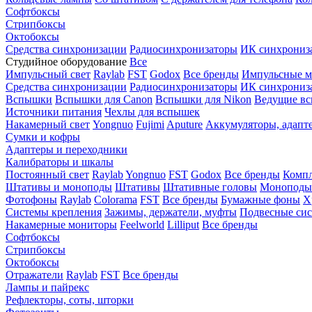
Софтбоксы
Стрипбоксы
Октобоксы
Средства синхронизации
Радиосинхронизаторы
ИК синхрониз
Студийное оборудование
Все
Импульсный свет
Raylab
FST
Godox
Все бренды
Импульсные м
Средства синхронизации
Радиосинхронизаторы
ИК синхрониз
Вспышки
Вспышки для Canon
Вспышки для Nikon
Ведущие в
Источники питания
Чехлы для вспышек
Накамерный свет
Yongnuo
Fujimi
Aputure
Аккумуляторы, адапт
Сумки и кофры
Адаптеры и переходники
Калибраторы и шкалы
Постоянный свет
Raylab
Yongnuo
FST
Godox
Все бренды
Компл
Штативы и моноподы
Штативы
Штативные головы
Моноподы
Фотофоны
Raylab
Colorama
FST
Все бренды
Бумажные фоны
Х
Системы крепления
Зажимы, держатели, муфты
Подвесные си
Накамерные мониторы
Feelworld
Lilliput
Все бренды
Софтбоксы
Стрипбоксы
Октобоксы
Отражатели
Raylab
FST
Все бренды
Лампы и пайрекс
Рефлекторы, соты, шторки