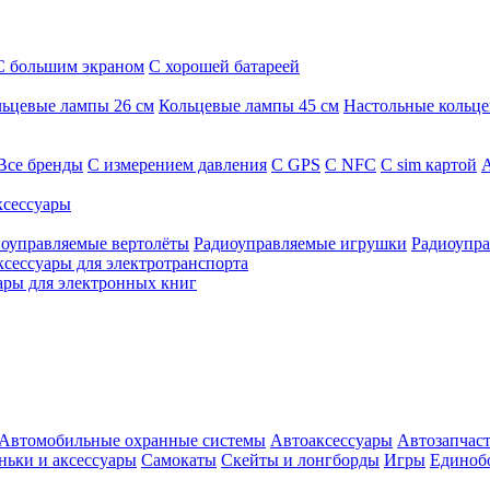
С большим экраном
С хорошей батареей
ьцевые лампы 26 см
Кольцевые лампы 45 см
Настольные кольц
Все бренды
C измерением давления
C GPS
C NFC
C sim картой
А
сессуары
оуправляемые вертолёты
Радиоуправляемые игрушки
Радиоупра
ксессуары для электротранспорта
ары для электронных книг
Автомобильные охранные системы
Автоаксессуары
Автозапчас
ньки и аксессуары
Самокаты
Скейты и лонгборды
Игры
Единоб