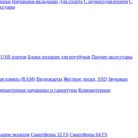
шники
Наушники-вкладыши
Для спорта
С шумоподавлением
С
ссуары
 USB портов
Блоки питания для ноутбуков
Прочие аксессуары
ая память (RAM)
Видеокарты
Жесткие диски, SSD
Звуковые
мпьютерные наушники и гарнитуры
Компьютерные
ьшим экраном
Смартфоны 32 Гб
Смартфоны 64 Гб