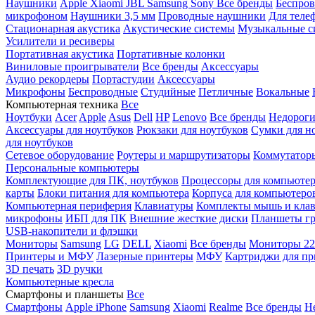
Наушники
Apple
Xiaomi
JBL
Samsung
Sony
Все бренды
Беспро
микрофоном
Наушники 3,5 мм
Проводные наушники
Для теле
Стационарная акустика
Акустические системы
Музыкальные с
Усилители и ресиверы
Портативная акустика
Портативные колонки
Виниловые проигрыватели
Все бренды
Аксессуары
Аудио рекордеры
Портастудии
Аксессуары
Микрофоны
Беспроводные
Студийные
Петличные
Вокальные
Компьютерная техника
Все
Ноутбуки
Acer
Apple
Asus
Dell
HP
Lenovo
Все бренды
Недороги
Аксессуары для ноутбуков
Рюкзаки для ноутбуков
Сумки для н
для ноутбуков
Сетевое оборудование
Роутеры и маршрутизаторы
Коммутатор
Персональные компьютеры
Комплектующие для ПК, ноутбуков
Процессоры для компьюте
карты
Блоки питания для компьютера
Корпуса для компьютеро
Компьютерная периферия
Клавиатуры
Комплекты мышь и клав
микрофоны
ИБП для ПК
Внешние жесткие диски
Планшеты гр
USB-накопители и флэшки
Мониторы
Samsung
LG
DELL
Xiaomi
Все бренды
Мониторы 22
Принтеры и МФУ
Лазерные принтеры
МФУ
Картриджи для пр
3D печать
3D ручки
Компьютерные кресла
Смартфоны и планшеты
Все
Смартфоны
Apple iPhone
Samsung
Xiaomi
Realme
Все бренды
Н