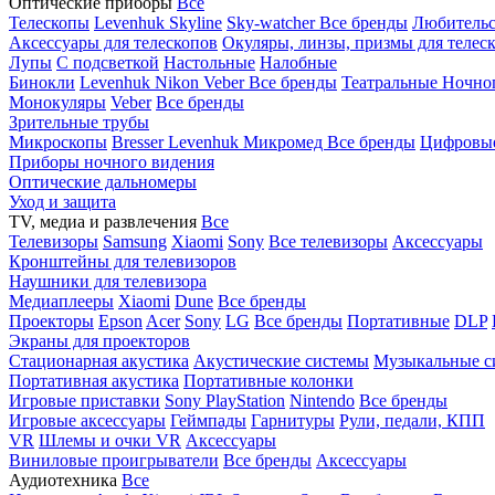
Оптические приборы
Все
Телескопы
Levenhuk Skyline
Sky-watcher
Все бренды
Любительс
Аксессуары для телескопов
Окуляры, линзы, призмы для телес
Лупы
С подсветкой
Настольные
Налобные
Бинокли
Levenhuk
Nikon
Veber
Все бренды
Театральные
Ночно
Монокуляры
Veber
Все бренды
Зрительные трубы
Микроскопы
Bresser
Levenhuk
Микромед
Все бренды
Цифровы
Приборы ночного видения
Оптические дальномеры
Уход и защита
TV, медиа и развлечения
Все
Телевизоры
Samsung
Xiaomi
Sony
Все телевизоры
Аксессуары
Кронштейны для телевизоров
Наушники для телевизора
Медиаплееры
Xiaomi
Dune
Все бренды
Проекторы
Epson
Acer
Sony
LG
Все бренды
Портативные
DLP
Экраны для проекторов
Стационарная акустика
Акустические системы
Музыкальные с
Портативная акустика
Портативные колонки
Игровые приставки
Sony PlayStation
Nintendo
Все бренды
Игровые аксессуары
Геймпады
Гарнитуры
Рули, педали, КПП
VR
Шлемы и очки VR
Аксессуары
Виниловые проигрыватели
Все бренды
Аксессуары
Аудиотехника
Все