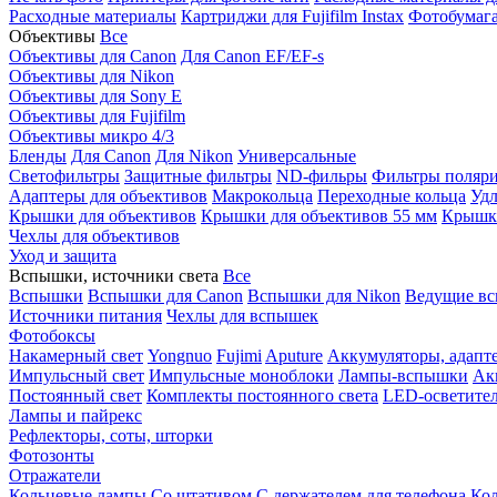
Расходные материалы
Картриджи для Fujifilm Instax
Фотобумага 
Объективы
Все
Объективы для Canon
Для Canon EF/EF-s
Объективы для Nikon
Объективы для Sony E
Объективы для Fujifilm
Объективы микро 4/3
Бленды
Для Canon
Для Nikon
Универсальные
Светофильтры
Защитные фильтры
ND-фильры
Фильтры поляр
Адаптеры для объективов
Макрокольца
Переходные кольца
Удл
Крышки для объективов
Крышки для объективов 55 мм
Крышки
Чехлы для объективов
Уход и защита
Вспышки, источники света
Все
Вспышки
Вспышки для Canon
Вспышки для Nikon
Ведущие в
Источники питания
Чехлы для вспышек
Фотобоксы
Накамерный свет
Yongnuo
Fujimi
Aputure
Аккумуляторы, адапт
Импульсный свет
Импульсные моноблоки
Лампы-вспышки
Ак
Постоянный свет
Комплекты постоянного света
LED-осветите
Лампы и пайрекс
Рефлекторы, соты, шторки
Фотозонты
Отражатели
Кольцевые лампы
Со штативом
С держателем для телефона
Кол