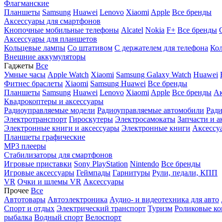
Флагманские
Планшеты
Samsung
Huawei
Lenovo
Xiaomi
Apple
Все бренды
Аксессуары для смартфонов
Кнопочные мобильные телефоны
Alcatel
Nokia
F+
Все бренды
Аксессуары для планшетов
Кольцевые лампы
Со штативом
C держателем для телефона
Кол
Внешние аккумуляторы
Гаджеты
Все
Умные часы
Apple Watch
Xiaomi
Samsung Galaxy Watch
Huawei
Фитнес браслеты
Xiaomi
Samsung
Huawei
Все бренды
Планшеты
Samsung
Huawei
Lenovo
Xiaomi
Apple
Все бренды
Ак
Квадрокоптеры и аксессуары
Радиоуправляемые модели
Радиоуправляемые автомобили
Ради
Электротранспорт
Гироскутеры
Электросамокаты
Запчасти и а
Электронные книги и аксессуары
Электронные книги
Аксессу
Планшеты графические
MP3 плееры
Стабилизаторы для смартфонов
Игровые приставки
Sony PlayStation
Nintendo
Все бренды
Игровые аксессуары
Геймпады
Гарнитуры
Рули, педали, КПП
VR
Очки и шлемы VR
Аксессуары
Прочее
Все
Автотовары
Автоэлектроника
Аудио- и видеотехника для авто
Спорт и отдых
Электрический транспорт
Туризм
Роликовые ко
рыбалка
Водный спорт
Велоспорт