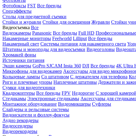
Фотозонты
Фотобоксы
FST
Все бренды
Спецэффекты
Столы для предметной съемки
Стойки и журавли
Стойки для освещения
Журавли
Стойки уни
Видеосъемка
Все
Видеокамеры
Panasonic
Все бренды
Full HD
Профессиональны
Накамерные мониторы
Feelworld
Lilliput
Все бренды
Накамерный свет
Системы питания для накамерного света
Yon
Штативы и моноподы для видеосъемки
Видеоголовы
Видеошт
Хромакей фоны
Источники питания
Экшн камеры
GoPro
SJCAM
Insta 360
DJI
Все бренды
4K Ultra
Микрофоны для видеокамер
Аксессуары для видео микрофоно
Кольцевые лампы
Со штативом
C держателем для телефона
Кол
Риги и плечевые упоры
Наплечные штативы
Держатели и заж
Сумки для видеотехники
Квадрокоптеры
Все бренды
FPV
Недорогие
С хорошей камеро
Стедикамы
Электронные стедикамы
Аксессуары для стедикам
Монтажное оборудование
Видеомикшеры
Суфлеры
Слайдеры и рельсовые системы
Видоискатели и фоллоу-фокусы
Аудио рекордеры
Видеосендеры
Видеорекордеры