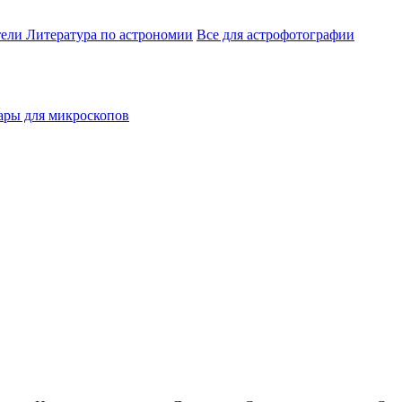
тели
Литература по астрономии
Все для астрофотографии
ары для микроскопов