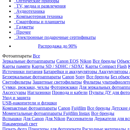
Оптические приборы
TV, медиа и развлечения
Аудиотехника
Компьютерная техника
Смартфоны и планшеты
Гаджеты
Прочее
Электронные подарочные сертификаты
Распродажа до 90%
Фотоаппараты
Все
Зеркальные фотоаппараты
Canon EOS
Nikon
Все бренды
Объект
Карты памяти
Карты SD / SDHC / SDXC
Карты Compact Flash
Источники питания
Батарейки и аккумуляторы
Аккумуляторы д
Беззеркальные фотоаппараты
Canon
Sony
Все бренды
Без объек
Светофильтры
Защитные светофильтры
Фильтры ультрафиолет
Сумки, рюкзаки, чехлы
Фоторюкзаки
Для зеркальных фотоапп
Аксессуары
Наглазники
Провода и кабели
Пульты ДУ для фото
Уход и защита
USB-накопители и флэшки
Компактные фотоаппараты
Canon
Fujifilm
Все бренды
Детские 
Моментальные фотоаппараты
Fujifilm Instax
Все бренды
Вспышки
Для Canon
Для Nikon
Рассеиватели
Держатели для в
Накамерный свет
Печать фото
Принтеры для фотопечати
Расходные материалы д