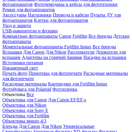
фотоаппаратов
Фоточемоданы и кейсы для фототехники
Ремни для фотоаппаратов
Аксессуары
Наглазники
Провода и кабели
Пульты ДУ для
фотоаппаратов
Клетки для фотоаппаратов
Уход и защита
USB-накопители и флэшки
Компактные фотоаппараты
Canon
Fujifilm
Все бренды
Детские
фотоаппараты
Моментальные фотоаппараты
Fujifilm Instax
Все бренды
Вспышки
Для Canon
Для Nikon
Рассеиватели
Держатели для
вспышек
Адаптеры на горячий башмак
Насадки на вспышки
Источники питания
Накамерный свет
Печать фото
Принтеры для фотопечати
Расходные материалы
для фотопечати
Расходные материалы
Картриджи для Fujifilm Instax
Фотобумага для Polaroid
Фотопленка
Объективы
Все
Объективы для Canon
Для Canon EF/EF-s
Объективы для Nikon
Объективы для Sony E
Объективы для Fujifilm
Объективы микро 4/3
Бленды
Для Canon
Для Nikon
Универсальные
Светофильтры
Защитные фильтры
ND-фильры
Фильтры