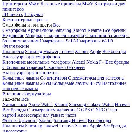
Принтеры и МФУ
Лазерные принтеры
МФУ
Картриджи для
принтеров
3D печать
3D ручки
Компьютерные кресла
Смартфоны и планшеты
Все
Смартфоны
Apple iPhone
Samsung
Xiaomi
Realme
Все бренды
Недорогие
Мощные
С хорошей камерой
С мощной батареей
С
большим экраном
Смартфоны 32 Гб
Смартфоны 64 Гб
Флагманские
Планшеты
Samsung
Huawei
Lenovo
Xiaomi
Apple
Все бренды
Аксессуары для смартфонов
Кнопочные мобильные телефоны
Alcatel
Nokia
F+
Все бренды
С большим экраном
С хорошей батареей
Аксессуары для планшетов
Кольцевые лампы
Со штативом
C держателем для телефона
Кольцевые лампы 26 см
Кольцевые лампы 45 см
Настольные
кольцевые лампы
Внешние аккумуляторы
Гаджеты
Все
Умные часы
Apple Watch
Xiaomi
Samsung Galaxy Watch
Huawei
Все бренды
C измерением давления
C GPS
C NFC
C sim
картой
Аксессуары для умных часов
Фитнес браслеты
Xiaomi
Samsung
Huawei
Все бренды
Планшеты
Samsung
Huawei
Lenovo
Xiaomi
Apple
Все бренды
Аксессуары