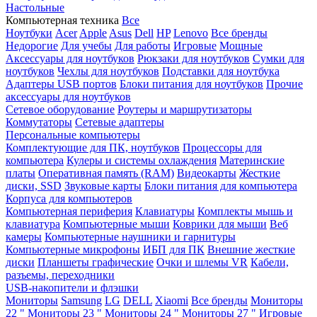
Настольные
Компьютерная техника
Все
Ноутбуки
Acer
Apple
Asus
Dell
HP
Lenovo
Все бренды
Недорогие
Для учебы
Для работы
Игровые
Мощные
Аксессуары для ноутбуков
Рюкзаки для ноутбуков
Сумки для
ноутбуков
Чехлы для ноутбуков
Подставки для ноутбука
Адаптеры USB портов
Блоки питания для ноутбуков
Прочие
аксессуары для ноутбуков
Сетевое оборудование
Роутеры и маршрутизаторы
Коммутаторы
Сетевые адаптеры
Персональные компьютеры
Комплектующие для ПК, ноутбуков
Процессоры для
компьютера
Кулеры и системы охлаждения
Материнские
платы
Оперативная память (RAM)
Видеокарты
Жесткие
диски, SSD
Звуковые карты
Блоки питания для компьютера
Корпуса для компьютеров
Компьютерная периферия
Клавиатуры
Комплекты мышь и
клавиатура
Компьютерные мыши
Коврики для мыши
Веб
камеры
Компьютерные наушники и гарнитуры
Компьютерные микрофоны
ИБП для ПК
Внешние жесткие
диски
Планшеты графические
Очки и шлемы VR
Кабели,
разъемы, переходники
USB-накопители и флэшки
Мониторы
Samsung
LG
DELL
Xiaomi
Все бренды
Мониторы
22 "
Мониторы 23 "
Мониторы 24 "
Мониторы 27 "
Игровые