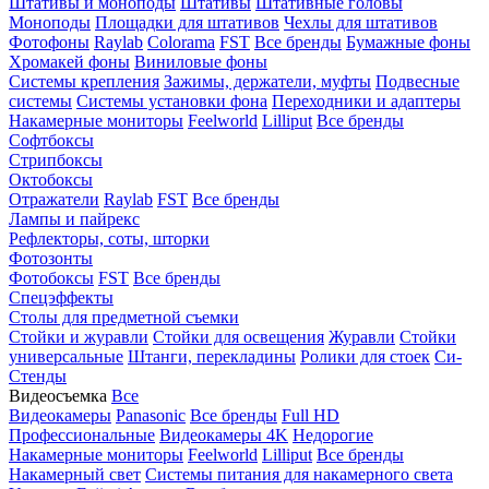
Штативы и моноподы
Штативы
Штативные головы
Моноподы
Площадки для штативов
Чехлы для штативов
Фотофоны
Raylab
Colorama
FST
Все бренды
Бумажные фоны
Хромакей фоны
Виниловые фоны
Системы крепления
Зажимы, держатели, муфты
Подвесные
системы
Системы установки фона
Переходники и адаптеры
Накамерные мониторы
Feelworld
Lilliput
Все бренды
Софтбоксы
Стрипбоксы
Октобоксы
Отражатели
Raylab
FST
Все бренды
Лампы и пайрекс
Рефлекторы, соты, шторки
Фотозонты
Фотобоксы
FST
Все бренды
Спецэффекты
Столы для предметной съемки
Стойки и журавли
Стойки для освещения
Журавли
Стойки
универсальные
Штанги, перекладины
Ролики для стоек
Си-
Стенды
Видеосъемка
Все
Видеокамеры
Panasonic
Все бренды
Full HD
Профессиональные
Видеокамеры 4K
Недорогие
Накамерные мониторы
Feelworld
Lilliput
Все бренды
Накамерный свет
Системы питания для накамерного света