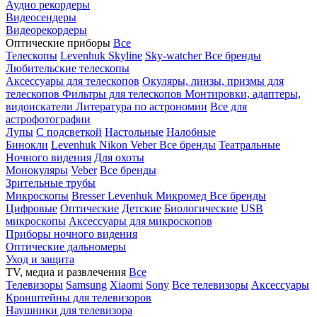
Аудио рекордеры
Видеосендеры
Видеорекордеры
Оптические приборы
Все
Телескопы
Levenhuk Skyline
Sky-watcher
Все бренды
Любительские телескопы
Аксессуары для телескопов
Окуляры, линзы, призмы для
телескопов
Фильтры для телескопов
Монтировки, адаптеры,
видоискатели
Литература по астрономии
Все для
астрофотографии
Лупы
С подсветкой
Настольные
Налобные
Бинокли
Levenhuk
Nikon
Veber
Все бренды
Театральные
Ночного видения
Для охоты
Монокуляры
Veber
Все бренды
Зрительные трубы
Микроскопы
Bresser
Levenhuk
Микромед
Все бренды
Цифровые
Оптические
Детские
Биологические
USB
микроскопы
Аксессуары для микроскопов
Приборы ночного видения
Оптические дальномеры
Уход и защита
TV, медиа и развлечения
Все
Телевизоры
Samsung
Xiaomi
Sony
Все телевизоры
Аксессуары
Кронштейны для телевизоров
Наушники для телевизора