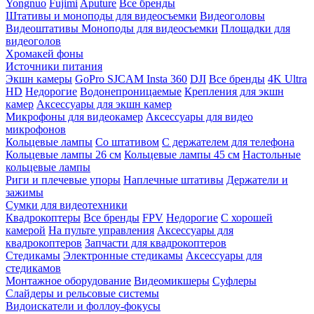
Yongnuo
Fujimi
Aputure
Все бренды
Штативы и моноподы для видеосъемки
Видеоголовы
Видеоштативы
Моноподы для видеосъемки
Площадки для
видеоголов
Хромакей фоны
Источники питания
Экшн камеры
GoPro
SJCAM
Insta 360
DJI
Все бренды
4K Ultra
HD
Недорогие
Водонепроницаемые
Крепления для экшн
камер
Аксессуары для экшн камер
Микрофоны для видеокамер
Аксессуары для видео
микрофонов
Кольцевые лампы
Со штативом
C держателем для телефона
Кольцевые лампы 26 см
Кольцевые лампы 45 см
Настольные
кольцевые лампы
Риги и плечевые упоры
Наплечные штативы
Держатели и
зажимы
Сумки для видеотехники
Квадрокоптеры
Все бренды
FPV
Недорогие
С хорошей
камерой
На пульте управления
Аксессуары для
квадрокоптеров
Запчасти для квадрокоптеров
Стедикамы
Электронные стедикамы
Аксессуары для
стедикамов
Монтажное оборудование
Видеомикшеры
Суфлеры
Слайдеры и рельсовые системы
Видоискатели и фоллоу-фокусы