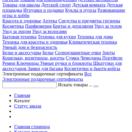
Товары для школы
Детский спорт
Детская комната
Детская
площадка
Игрушки и подарки
Куклы и пупсы
Развивающие
игры и хобби
Красота и здоровье
Аптека
Средства и предметы гигиены
Косметика
Парфюмерия
Бритье и депиляция
Уход за телом
Уход за лицом
Уход за волосами
Бытовая техника
Техника для кухни
Техника для дома
Техника для красоты и здоровья
Климатическая техника
Умный дом и безопасность
Белье и аксессуары
Белье
Солнцезащитные очки
Зонты
Кошельки, визитницы, кисеты
Сумки
Чемоданы
Портфели
Ремни
Ключницы
Умные ручки и блокноты
Шкатулки для
аксессуаров
Замки для багажа
Косметички и бьюти-кейсы
Электронные подарочные сертификаты
Все
Электронные подарочные сертификаты
Искать товары ...
Главная
Каталог
Статус заказа
Главная страница
Каталог товаров