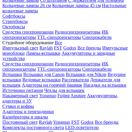
Кольцевые лампы
Со штативом
С держателем для телефона
Кольцевые лампы 26 см
Кольцевые лампы 45 см
Настольные
кольцевые лампы
Софтбоксы
Стрипбоксы
Октобоксы
Средства синхронизации
Радиосинхронизаторы
ИК
синхронизаторы
TTL-синхронизаторы
Синхрокабели
Студийное оборудование
Все
Импульсный свет
Raylab
FST
Godox
Все бренды
Импульсные
моноблоки
Лампы-вспышки
Аккумуляторы и зарядные
устройства
Средства синхронизации
Радиосинхронизаторы
ИК
синхронизаторы
TTL-синхронизаторы
Синхрокабели
Вспышки
Вспышки для Canon
Вспышки для Nikon
Ведущие
вспышки
Ведомые вспышки
Рассеиватели
Держатели для
вспышек
Адаптеры на горячий башмак
Насадки на вспышки
Источники питания
Чехлы для вспышек
Накамерный свет
Yongnuo
Fujimi
Aputure
Аккумуляторы,
адаптеры и ЗУ
Сумки и кофры
Адаптеры и переходники
Калибраторы и шкалы
Постоянный свет
Raylab
Yongnuo
FST
Godox
Все бренды
Комплекты постоянного света
LED-осветители