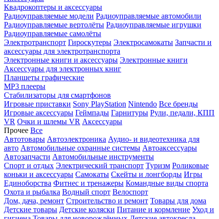
Квадрокоптеры и аксессуары
Радиоуправляемые модели
Радиоуправляемые автомобили
Радиоуправляемые вертолёты
Радиоуправляемые игрушки
Радиоуправляемые самолёты
Электротранспорт
Гироскутеры
Электросамокаты
Запчасти и
аксессуары для электротранспорта
Электронные книги и аксессуары
Электронные книги
Аксессуары для электронных книг
Планшеты графические
MP3 плееры
Стабилизаторы для смартфонов
Игровые приставки
Sony PlayStation
Nintendo
Все бренды
Игровые аксессуары
Геймпады
Гарнитуры
Рули, педали, КПП
VR
Очки и шлемы VR
Аксессуары
Прочее
Все
Автотовары
Автоэлектроника
Аудио- и видеотехника для
авто
Автомобильные охранные системы
Автоаксессуары
Автозапчасти
Автомобильные инструменты
Спорт и отдых
Электрический транспорт
Туризм
Роликовые
коньки и аксессуары
Самокаты
Скейты и лонгборды
Игры
Единоборства
Фитнес и тренажеры
Командные виды спорта
Охота и рыбалка
Водный спорт
Велоспорт
Дом, дача, ремонт
Строительство и ремонт
Товары для дома
Детские товары
Детские коляски
Питание и кормление
Уход и
гигиена
Товары для новорождённых
Детские автокресла