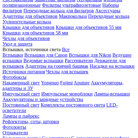
поляризационные
Фильтры ультрафиолетовые
Наборы
фильтров
Переходные кольца для фильтров
Аксессуары
Адаптеры для объективов
Макрокольца
Переходные кольца
Удлинительные кольца
Крышки для объективов
Крышки для объективов 55 мм
Крышки для объективов 58 мм
Чехлы для объективов
Уход и защита
Вспышки, источники света
Все
Вспышки
Вспышки для Canon
Вспышки для Nikon
Ведущие
вспышки
Ведомые вспышки
Рассеиватели
Держатели для
вспышкек
Адаптеры на горячий башмак
Насадки на вспышки
Источники питания
Чехлы для вспышек
Фотобоксы
Накамерный свет
Yongnuo
Fujimi
Aputure
Аккумуляторы,
адаптеры и ЗУ
Импульсный свет
Импульсные моноблоки
Лампы-вспышки
Аккумуляторы и зарядные устройства
Постоянный свет
Комплекты постоянного света
LED-
осветители
Лампы и пайрекс
Рефлекторы, соты, шторки
Фотозонты
Отражатели