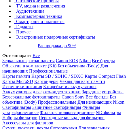
Оптические приборы
TV, медиа и развлечения
Аудиотехника
Компьютерная техника
Смартфоны и планшеты
Гаджеты
Прочее
Электронные подарочные сертификаты
Распродажа до 90%
Фотоаппараты
Все
Зеркальные фотоаппараты
Canon EOS
Nikon
Все бренды
Объектив в комплекте (Kit)
Без объектива (Body)
Для
начинающих
Профессиональные
Карты памяти
Карты SD / SDHC / SDXC
Карты Compact Flash
Карты MicroSD
Картридеры
Чехлы для карт памяти
Источники питания
Батарейки и аккумуляторы
Аккумуляторы для фото-видео техники
Зарядные устройства
Беззеркальные фотоаппараты
Canon
Sony
Все бренды
Без
объектива (Body)
Профессиональные
Для начинающих
Nikon
Светофильтры
Защитные светофильтры
Фильтры
ультрафиолетовые
Фильтры поляризационные
ND-фильтры
Наборы фильтров
Переходные кольца для фильтров
Аксессуары для фильтров
Сумки, рюкзаки, чехлы
Фоторюкзаки
Для зеркальных