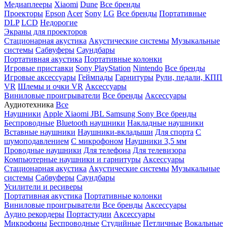
Медиаплееры
Xiaomi
Dune
Все бренды
Проекторы
Epson
Acer
Sony
LG
Все бренды
Портативные
DLP
LCD
Недорогие
Экраны для проекторов
Стационарная акустика
Акустические системы
Музыкальные
системы
Сабвуферы
Саундбары
Портативная акустика
Портативные колонки
Игровые приставки
Sony PlayStation
Nintendo
Все бренды
Игровые аксессуары
Геймпады
Гарнитуры
Рули, педали, КПП
VR
Шлемы и очки VR
Аксессуары
Виниловые проигрыватели
Все бренды
Аксессуары
Аудиотехника
Все
Наушники
Apple
Xiaomi
JBL
Samsung
Sony
Все бренды
Беспроводные
Bluetooth наушники
Накладные наушники
Вставные наушники
Наушники-вкладыши
Для спорта
С
шумоподавлением
С микрофоном
Наушники 3,5 мм
Проводные наушники
Для телефона
Для телевизора
Компьютерные наушники и гарнитуры
Аксессуары
Стационарная акустика
Акустические системы
Музыкальные
системы
Сабвуферы
Саундбары
Усилители и ресиверы
Портативная акустика
Портативные колонки
Виниловые проигрыватели
Все бренды
Аксессуары
Аудио рекордеры
Портастудии
Аксессуары
Микрофоны
Беспроводные
Студийные
Петличные
Вокальные