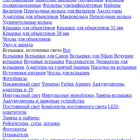
поляризационные
Фильтры ультрафиолетовые
Наборы
фильтров
Переходные кольца для фильтров
Аксессуары
Адаптеры для объективов
Макрокольца
Переходные кольца
Удлинительные кольца
Крышки для объективов
Крышки для объективов 55 мм
Крышки для объективов 58 мм
Чехлы для объективов
Уход и защита
Вспышки, источники света
Все
Вспышки
Вспышки для Canon
Вспышки для Nikon
Ведущие
вспышки
Ведомые вспышки
Рассеиватели
Держатели для
вспышкек
Адаптеры на горячий башмак
Насадки на вспышки
Источники питания
Чехлы для вспышек
Фотобоксы
Накамерный свет
Yongnuo
Fujimi
Aputure
Аккумуляторы,
адаптеры и ЗУ
Импульсный свет
Импульсные моноблоки
Лампы-вспышки
Аккумуляторы и зарядные устройства
Постоянный свет
Комплекты постоянного света
LED-
осветители
Лампы и пайрекс
Рефлекторы, соты, шторки
Фотозонты
Отражатели