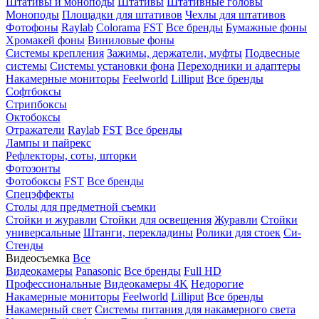
Штативы и моноподы
Штативы
Штативные головы
Моноподы
Площадки для штативов
Чехлы для штативов
Фотофоны
Raylab
Colorama
FST
Все бренды
Бумажные фоны
Хромакей фоны
Виниловые фоны
Системы крепления
Зажимы, держатели, муфты
Подвесные
системы
Системы установки фона
Переходники и адаптеры
Накамерные мониторы
Feelworld
Lilliput
Все бренды
Софтбоксы
Стрипбоксы
Октобоксы
Отражатели
Raylab
FST
Все бренды
Лампы и пайрекс
Рефлекторы, соты, шторки
Фотозонты
Фотобоксы
FST
Все бренды
Спецэффекты
Столы для предметной съемки
Стойки и журавли
Стойки для освещения
Журавли
Стойки
универсальные
Штанги, перекладины
Ролики для стоек
Си-
Стенды
Видеосъемка
Все
Видеокамеры
Panasonic
Все бренды
Full HD
Профессиональные
Видеокамеры 4K
Недорогие
Накамерные мониторы
Feelworld
Lilliput
Все бренды
Накамерный свет
Системы питания для накамерного света