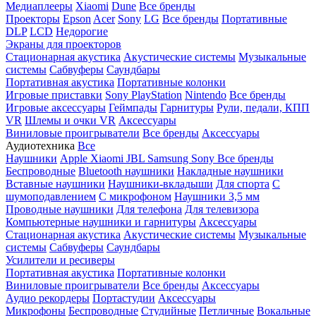
Медиаплееры
Xiaomi
Dune
Все бренды
Проекторы
Epson
Acer
Sony
LG
Все бренды
Портативные
DLP
LCD
Недорогие
Экраны для проекторов
Стационарная акустика
Акустические системы
Музыкальные
системы
Сабвуферы
Саундбары
Портативная акустика
Портативные колонки
Игровые приставки
Sony PlayStation
Nintendo
Все бренды
Игровые аксессуары
Геймпады
Гарнитуры
Рули, педали, КПП
VR
Шлемы и очки VR
Аксессуары
Виниловые проигрыватели
Все бренды
Аксессуары
Аудиотехника
Все
Наушники
Apple
Xiaomi
JBL
Samsung
Sony
Все бренды
Беспроводные
Bluetooth наушники
Накладные наушники
Вставные наушники
Наушники-вкладыши
Для спорта
С
шумоподавлением
С микрофоном
Наушники 3,5 мм
Проводные наушники
Для телефона
Для телевизора
Компьютерные наушники и гарнитуры
Аксессуары
Стационарная акустика
Акустические системы
Музыкальные
системы
Сабвуферы
Саундбары
Усилители и ресиверы
Портативная акустика
Портативные колонки
Виниловые проигрыватели
Все бренды
Аксессуары
Аудио рекордеры
Портастудии
Аксессуары
Микрофоны
Беспроводные
Студийные
Петличные
Вокальные