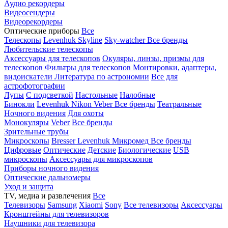
Аудио рекордеры
Видеосендеры
Видеорекордеры
Оптические приборы
Все
Телескопы
Levenhuk Skyline
Sky-watcher
Все бренды
Любительские телескопы
Аксессуары для телескопов
Окуляры, линзы, призмы для
телескопов
Фильтры для телескопов
Монтировки, адаптеры,
видоискатели
Литература по астрономии
Все для
астрофотографии
Лупы
С подсветкой
Настольные
Налобные
Бинокли
Levenhuk
Nikon
Veber
Все бренды
Театральные
Ночного видения
Для охоты
Монокуляры
Veber
Все бренды
Зрительные трубы
Микроскопы
Bresser
Levenhuk
Микромед
Все бренды
Цифровые
Оптические
Детские
Биологические
USB
микроскопы
Аксессуары для микроскопов
Приборы ночного видения
Оптические дальномеры
Уход и защита
TV, медиа и развлечения
Все
Телевизоры
Samsung
Xiaomi
Sony
Все телевизоры
Аксессуары
Кронштейны для телевизоров
Наушники для телевизора