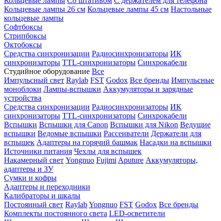
Кольцевые лампы
Со штативом
С держателем для телефона
Кольцевые лампы 26 см
Кольцевые лампы 45 см
Настольные
кольцевые лампы
Софтбоксы
Стрипбоксы
Октобоксы
Средства синхронизации
Радиосинхронизаторы
ИК
синхронизаторы
TTL-синхронизаторы
Синхрокабели
Студийное оборудование
Все
Импульсный свет
Raylab
FST
Godox
Все бренды
Импульсные
моноблоки
Лампы-вспышки
Аккумуляторы и зарядные
устройства
Средства синхронизации
Радиосинхронизаторы
ИК
синхронизаторы
TTL-синхронизаторы
Синхрокабели
Вспышки
Вспышки для Canon
Вспышки для Nikon
Ведущие
вспышки
Ведомые вспышки
Рассеиватели
Держатели для
вспышек
Адаптеры на горячий башмак
Насадки на вспышки
Источники питания
Чехлы для вспышек
Накамерный свет
Yongnuo
Fujimi
Aputure
Аккумуляторы,
адаптеры и ЗУ
Сумки и кофры
Адаптеры и переходники
Калибраторы и шкалы
Постоянный свет
Raylab
Yongnuo
FST
Godox
Все бренды
Комплекты постоянного света
LED-осветители