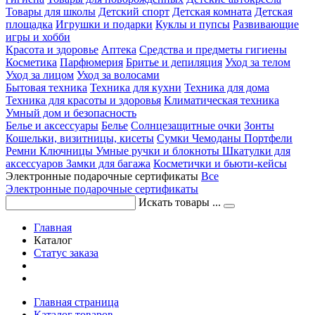
Товары для школы
Детский спорт
Детская комната
Детская
площадка
Игрушки и подарки
Куклы и пупсы
Развивающие
игры и хобби
Красота и здоровье
Аптека
Средства и предметы гигиены
Косметика
Парфюмерия
Бритье и депиляция
Уход за телом
Уход за лицом
Уход за волосами
Бытовая техника
Техника для кухни
Техника для дома
Техника для красоты и здоровья
Климатическая техника
Умный дом и безопасность
Белье и аксессуары
Белье
Солнцезащитные очки
Зонты
Кошельки, визитницы, кисеты
Сумки
Чемоданы
Портфели
Ремни
Ключницы
Умные ручки и блокноты
Шкатулки для
аксессуаров
Замки для багажа
Косметички и бьюти-кейсы
Электронные подарочные сертификаты
Все
Электронные подарочные сертификаты
Искать товары ...
Главная
Каталог
Статус заказа
Главная страница
Каталог товаров