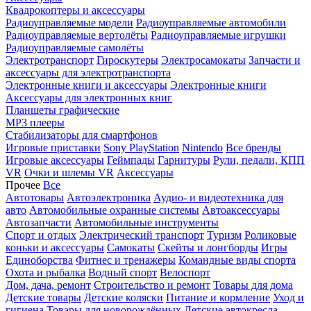
Квадрокоптеры и аксессуары
Радиоуправляемые модели
Радиоуправляемые автомобили
Радиоуправляемые вертолёты
Радиоуправляемые игрушки
Радиоуправляемые самолёты
Электротранспорт
Гироскутеры
Электросамокаты
Запчасти и
аксессуары для электротранспорта
Электронные книги и аксессуары
Электронные книги
Аксессуары для электронных книг
Планшеты графические
MP3 плееры
Стабилизаторы для смартфонов
Игровые приставки
Sony PlayStation
Nintendo
Все бренды
Игровые аксессуары
Геймпады
Гарнитуры
Рули, педали, КПП
VR
Очки и шлемы VR
Аксессуары
Прочее
Все
Автотовары
Автоэлектроника
Аудио- и видеотехника для
авто
Автомобильные охранные системы
Автоаксессуары
Автозапчасти
Автомобильные инструменты
Спорт и отдых
Электрический транспорт
Туризм
Роликовые
коньки и аксессуары
Самокаты
Скейты и лонгборды
Игры
Единоборства
Фитнес и тренажеры
Командные виды спорта
Охота и рыбалка
Водный спорт
Велоспорт
Дом, дача, ремонт
Строительство и ремонт
Товары для дома
Детские товары
Детские коляски
Питание и кормление
Уход и
гигиена
Товары для новорождённых
Детские автокресла