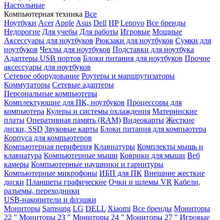
Настольные
Компьютерная техника
Все
Ноутбуки
Acer
Apple
Asus
Dell
HP
Lenovo
Все бренды
Недорогие
Для учебы
Для работы
Игровые
Мощные
Аксессуары для ноутбуков
Рюкзаки для ноутбуков
Сумки для
ноутбуков
Чехлы для ноутбуков
Подставки для ноутбука
Адаптеры USB портов
Блоки питания для ноутбуков
Прочие
аксессуары для ноутбуков
Сетевое оборудование
Роутеры и маршрутизаторы
Коммутаторы
Сетевые адаптеры
Персональные компьютеры
Комплектующие для ПК, ноутбуков
Процессоры для
компьютера
Кулеры и системы охлаждения
Материнские
платы
Оперативная память (RAM)
Видеокарты
Жесткие
диски, SSD
Звуковые карты
Блоки питания для компьютера
Корпуса для компьютеров
Компьютерная периферия
Клавиатуры
Комплекты мышь и
клавиатура
Компьютерные мыши
Коврики для мыши
Веб
камеры
Компьютерные наушники и гарнитуры
Компьютерные микрофоны
ИБП для ПК
Внешние жесткие
диски
Планшеты графические
Очки и шлемы VR
Кабели,
разъемы, переходники
USB-накопители и флэшки
Мониторы
Samsung
LG
DELL
Xiaomi
Все бренды
Мониторы
22 "
Мониторы 23 "
Мониторы 24 "
Мониторы 27 "
Игровые