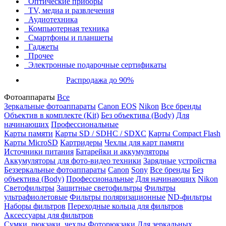
Оптические приборы
TV, медиа и развлечения
Аудиотехника
Компьютерная техника
Смартфоны и планшеты
Гаджеты
Прочее
Электронные подарочные сертификаты
Распродажа до 90%
Фотоаппараты
Все
Зеркальные фотоаппараты
Canon EOS
Nikon
Все бренды
Объектив в комплекте (Kit)
Без объектива (Body)
Для
начинающих
Профессиональные
Карты памяти
Карты SD / SDHC / SDXC
Карты Compact Flash
Карты MicroSD
Картридеры
Чехлы для карт памяти
Источники питания
Батарейки и аккумуляторы
Аккумуляторы для фото-видео техники
Зарядные устройства
Беззеркальные фотоаппараты
Canon
Sony
Все бренды
Без
объектива (Body)
Профессиональные
Для начинающих
Nikon
Светофильтры
Защитные светофильтры
Фильтры
ультрафиолетовые
Фильтры поляризационные
ND-фильтры
Наборы фильтров
Переходные кольца для фильтров
Аксессуары для фильтров
Сумки, рюкзаки, чехлы
Фоторюкзаки
Для зеркальных