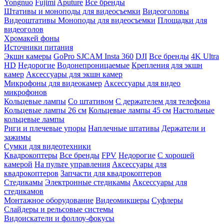
Yongnuo
Fujimi
Aputure
Все бренды
Штативы и моноподы для видеосъемки
Видеоголовы
Видеоштативы
Моноподы для видеосъемки
Площадки для
видеоголов
Хромакей фоны
Источники питания
Экшн камеры
GoPro
SJCAM
Insta 360
DJI
Все бренды
4K Ultra
HD
Недорогие
Водонепроницаемые
Крепления для экшн
камер
Аксессуары для экшн камер
Микрофоны для видеокамер
Аксессуары для видео
микрофонов
Кольцевые лампы
Со штативом
C держателем для телефона
Кольцевые лампы 26 см
Кольцевые лампы 45 см
Настольные
кольцевые лампы
Риги и плечевые упоры
Наплечные штативы
Держатели и
зажимы
Сумки для видеотехники
Квадрокоптеры
Все бренды
FPV
Недорогие
С хорошей
камерой
На пульте управления
Аксессуары для
квадрокоптеров
Запчасти для квадрокоптеров
Стедикамы
Электронные стедикамы
Аксессуары для
стедикамов
Монтажное оборудование
Видеомикшеры
Суфлеры
Слайдеры и рельсовые системы
Видоискатели и фоллоу-фокусы