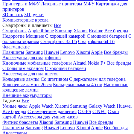
Принтеры и МФУ
Лазерные принтеры
МФУ
Картриджи для
принтеров
3D печать
3D ручки
Компьютерные кресла
Смартфоны и планшеты
Все
Смартфоны
Apple iPhone
Samsung
Xiaomi
Realme
Все бренды
Недорогие
Мощные
С хорошей камерой
С мощной батареей
С
большим экраном
Смартфоны 32 Гб
Смартфоны 64 Гб
Флагманские
Планшеты
Samsung
Huawei
Lenovo
Xiaomi
Apple
Все бренды
Аксессуары для смартфонов
Кнопочные мобильные телефоны
Alcatel
Nokia
F+
Все бренды
С большим экраном
С хорошей батареей
Аксессуары для планшетов
Кольцевые лампы
Со штативом
C держателем для телефона
Кольцевые лампы 26 см
Кольцевые лампы 45 см
Настольные
кольцевые лампы
Внешние аккумуляторы
Гаджеты
Все
Умные часы
Apple Watch
Xiaomi
Samsung Galaxy Watch
Huawei
Все бренды
C измерением давления
C GPS
C NFC
C sim
картой
Аксессуары для умных часов
Фитнес браслеты
Xiaomi
Samsung
Huawei
Все бренды
Планшеты
Samsung
Huawei
Lenovo
Xiaomi
Apple
Все бренды
Аксессуары