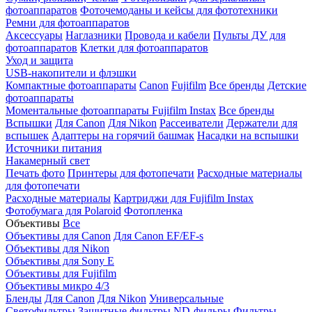
фотоаппаратов
Фоточемоданы и кейсы для фототехники
Ремни для фотоаппаратов
Аксессуары
Наглазники
Провода и кабели
Пульты ДУ для
фотоаппаратов
Клетки для фотоаппаратов
Уход и защита
USB-накопители и флэшки
Компактные фотоаппараты
Canon
Fujifilm
Все бренды
Детские
фотоаппараты
Моментальные фотоаппараты
Fujifilm Instax
Все бренды
Вспышки
Для Canon
Для Nikon
Рассеиватели
Держатели для
вспышек
Адаптеры на горячий башмак
Насадки на вспышки
Источники питания
Накамерный свет
Печать фото
Принтеры для фотопечати
Расходные материалы
для фотопечати
Расходные материалы
Картриджи для Fujifilm Instax
Фотобумага для Polaroid
Фотопленка
Объективы
Все
Объективы для Canon
Для Canon EF/EF-s
Объективы для Nikon
Объективы для Sony E
Объективы для Fujifilm
Объективы микро 4/3
Бленды
Для Canon
Для Nikon
Универсальные
Светофильтры
Защитные фильтры
ND-фильры
Фильтры