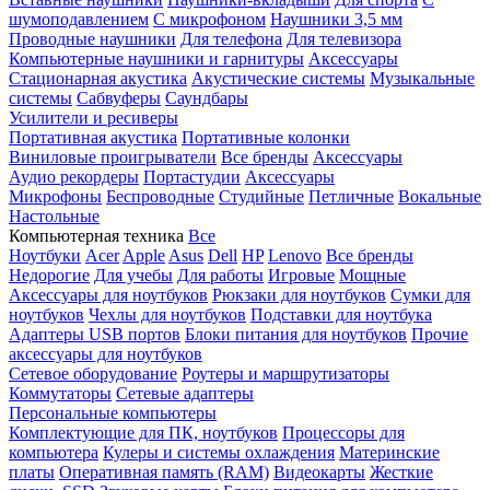
шумоподавлением
С микрофоном
Наушники 3,5 мм
Проводные наушники
Для телефона
Для телевизора
Компьютерные наушники и гарнитуры
Аксессуары
Стационарная акустика
Акустические системы
Музыкальные
системы
Сабвуферы
Саундбары
Усилители и ресиверы
Портативная акустика
Портативные колонки
Виниловые проигрыватели
Все бренды
Аксессуары
Аудио рекордеры
Портастудии
Аксессуары
Микрофоны
Беспроводные
Студийные
Петличные
Вокальные
Настольные
Компьютерная техника
Все
Ноутбуки
Acer
Apple
Asus
Dell
HP
Lenovo
Все бренды
Недорогие
Для учебы
Для работы
Игровые
Мощные
Аксессуары для ноутбуков
Рюкзаки для ноутбуков
Сумки для
ноутбуков
Чехлы для ноутбуков
Подставки для ноутбука
Адаптеры USB портов
Блоки питания для ноутбуков
Прочие
аксессуары для ноутбуков
Сетевое оборудование
Роутеры и маршрутизаторы
Коммутаторы
Сетевые адаптеры
Персональные компьютеры
Комплектующие для ПК, ноутбуков
Процессоры для
компьютера
Кулеры и системы охлаждения
Материнские
платы
Оперативная память (RAM)
Видеокарты
Жесткие