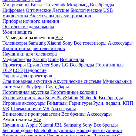
Микроскопы
Bresser
Levenhuk
Микромед
Все бренды
Цифровые
Оптические
Детские
Биологические
USB
микроскопы
Аксессуары для микроскопов
Приборы ночного видения
Оптические дальномеры
Уход и защита
TV, медиа и развлечения
Все
Телевизоры
Samsung
Xiaomi
Sony
Все телевизоры
Аксессуары
Кронштейны для телевизоров
Наушники для телевизора
Медиаплееры
Xiaomi
Dune
Все бренды
Проекторы
Epson
Acer
Sony
LG
Все бренды
Портативные
DLP
LCD
Недорогие
Экраны для проекторов
Стационарная акустика
Акустические системы
Музыкальные
системы
Сабвуферы
Саундбары
Портативная акустика
Портативные колонки
Игровые приставки
Sony PlayStation
Nintendo
Все бренды
Игровые аксессуары
Геймпады
Гарнитуры
Рули, педали, КПП
VR
Шлемы и очки VR
Аксессуары
Виниловые проигрыватели
Все бренды
Аксессуары
Аудиотехника
Все
Наушники
Apple
Xiaomi
JBL
Samsung
Sony
Все бренды
Беспроводные
Bluetooth наушники
Накладные наушники
Вставные наушники
Наушники-вкладыши
Для спорта
С