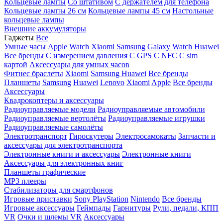
Кольцевые лампы
Со штативом
C держателем для телефона
Кольцевые лампы 26 см
Кольцевые лампы 45 см
Настольные
кольцевые лампы
Внешние аккумуляторы
Гаджеты
Все
Умные часы
Apple Watch
Xiaomi
Samsung Galaxy Watch
Huawei
Все бренды
C измерением давления
C GPS
C NFC
C sim
картой
Аксессуары для умных часов
Фитнес браслеты
Xiaomi
Samsung
Huawei
Все бренды
Планшеты
Samsung
Huawei
Lenovo
Xiaomi
Apple
Все бренды
Аксессуары
Квадрокоптеры и аксессуары
Радиоуправляемые модели
Радиоуправляемые автомобили
Радиоуправляемые вертолёты
Радиоуправляемые игрушки
Радиоуправляемые самолёты
Электротранспорт
Гироскутеры
Электросамокаты
Запчасти и
аксессуары для электротранспорта
Электронные книги и аксессуары
Электронные книги
Аксессуары для электронных книг
Планшеты графические
MP3 плееры
Стабилизаторы для смартфонов
Игровые приставки
Sony PlayStation
Nintendo
Все бренды
Игровые аксессуары
Геймпады
Гарнитуры
Рули, педали, КПП
VR
Очки и шлемы VR
Аксессуары