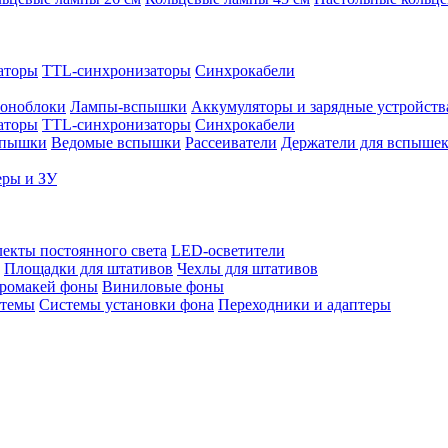
аторы
TTL-синхронизаторы
Синхрокабели
оноблоки
Лампы-вспышки
Аккумуляторы и зарядные устройств
аторы
TTL-синхронизаторы
Синхрокабели
спышки
Ведомые вспышки
Рассеиватели
Держатели для вспыше
еры и ЗУ
екты постоянного света
LED-осветители
Площадки для штативов
Чехлы для штативов
ромакей фоны
Виниловые фоны
стемы
Системы установки фона
Переходники и адаптеры