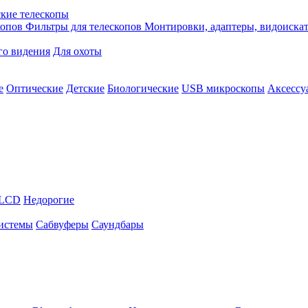
кие телескопы
копов
Фильтры для телескопов
Монтировки, адаптеры, видоиска
го видения
Для охоты
е
Оптические
Детские
Биологические
USB микроскопы
Аксессу
LCD
Недорогие
истемы
Сабвуферы
Саундбары