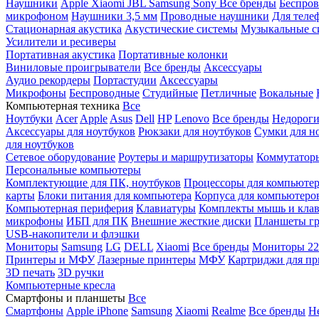
Наушники
Apple
Xiaomi
JBL
Samsung
Sony
Все бренды
Беспро
микрофоном
Наушники 3,5 мм
Проводные наушники
Для теле
Стационарная акустика
Акустические системы
Музыкальные с
Усилители и ресиверы
Портативная акустика
Портативные колонки
Виниловые проигрыватели
Все бренды
Аксессуары
Аудио рекордеры
Портастудии
Аксессуары
Микрофоны
Беспроводные
Студийные
Петличные
Вокальные
Компьютерная техника
Все
Ноутбуки
Acer
Apple
Asus
Dell
HP
Lenovo
Все бренды
Недороги
Аксессуары для ноутбуков
Рюкзаки для ноутбуков
Сумки для н
для ноутбуков
Сетевое оборудование
Роутеры и маршрутизаторы
Коммутатор
Персональные компьютеры
Комплектующие для ПК, ноутбуков
Процессоры для компьюте
карты
Блоки питания для компьютера
Корпуса для компьютеро
Компьютерная периферия
Клавиатуры
Комплекты мышь и клав
микрофоны
ИБП для ПК
Внешние жесткие диски
Планшеты гр
USB-накопители и флэшки
Мониторы
Samsung
LG
DELL
Xiaomi
Все бренды
Мониторы 22
Принтеры и МФУ
Лазерные принтеры
МФУ
Картриджи для пр
3D печать
3D ручки
Компьютерные кресла
Смартфоны и планшеты
Все
Смартфоны
Apple iPhone
Samsung
Xiaomi
Realme
Все бренды
Н