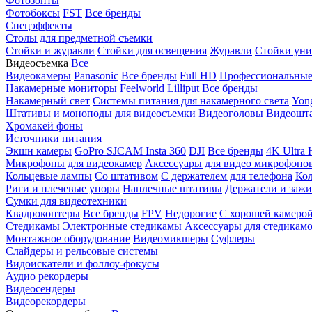
Фотозонты
Фотобоксы
FST
Все бренды
Спецэффекты
Столы для предметной съемки
Стойки и журавли
Стойки для освещения
Журавли
Стойки уни
Видеосъемка
Все
Видеокамеры
Panasonic
Все бренды
Full HD
Профессиональны
Накамерные мониторы
Feelworld
Lilliput
Все бренды
Накамерный свет
Системы питания для накамерного света
Yon
Штативы и моноподы для видеосъемки
Видеоголовы
Видеошт
Хромакей фоны
Источники питания
Экшн камеры
GoPro
SJCAM
Insta 360
DJI
Все бренды
4K Ultra
Микрофоны для видеокамер
Аксессуары для видео микрофоно
Кольцевые лампы
Со штативом
C держателем для телефона
Кол
Риги и плечевые упоры
Наплечные штативы
Держатели и заж
Сумки для видеотехники
Квадрокоптеры
Все бренды
FPV
Недорогие
С хорошей камеро
Стедикамы
Электронные стедикамы
Аксессуары для стедикам
Монтажное оборудование
Видеомикшеры
Суфлеры
Слайдеры и рельсовые системы
Видоискатели и фоллоу-фокусы
Аудио рекордеры
Видеосендеры
Видеорекордеры