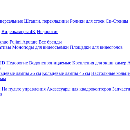
версальные
Штанги, перекладины
Ролики для стоек
Си-Стенды
е
Видеокамеры 4K
Недорогие
gnuo
Fujimi
Aputure
Все бренды
ативы
Моноподы для видеосъемки
Площадки для видеоголов
 HD
Недорогие
Водонепроницаемые
Крепления для экшн камер
А
в
ьцевые лампы 26 см
Кольцевые лампы 45 см
Настольные кольц
имы
й
На пульте управления
Аксессуары для квадрокоптеров
Запчасти
ов