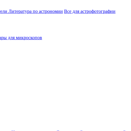
тели
Литература по астрономии
Все для астрофотографии
ары для микроскопов