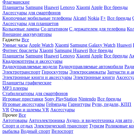
Флагманские
Планшеты
Samsung
Huawei
Lenovo
Xiaomi
Apple
Все бренды
Аксессуары для смартфонов
Кнопочные мобильные телефоны
Alcatel
Nokia
F+
Все бренды
Аксессуары для планшетов
Кольцевые лампы
Со штативом
C держателем для телефона
Кол
Внешние аккумуляторы
Гаджеты
Все
Умные часы
Apple Watch
Xiaomi
Samsung Galaxy Watch
Huawei
Фитнес браслеты
Xiaomi
Samsung
Huawei
Все бренды
Планшеты
Samsung
Huawei
Lenovo
Xiaomi
Apple
Все бренды
Ак
Квадрокоптеры и аксессуары
Радиоуправляемые модели
Радиоуправляемые автомобили
Ради
Электротранспорт
Гироскутеры
Электросамокаты
Запчасти и а
Электронные книги и аксессуары
Электронные книги
Аксессу
Планшеты графические
MP3 плееры
Стабилизаторы для смартфонов
Игровые приставки
Sony PlayStation
Nintendo
Все бренды
Игровые аксессуары
Геймпады
Гарнитуры
Рули, педали, КПП
VR
Очки и шлемы VR
Аксессуары
Прочее
Все
Автотовары
Автоэлектроника
Аудио- и видеотехника для авто
Спорт и отдых
Электрический транспорт
Туризм
Роликовые ко
рыбалка
Водный спорт
Велоспорт