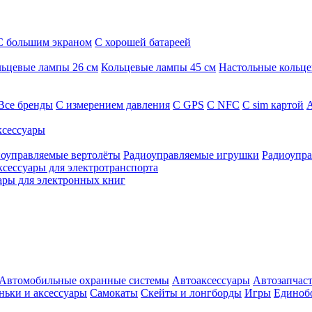
С большим экраном
С хорошей батареей
ьцевые лампы 26 см
Кольцевые лампы 45 см
Настольные кольц
Все бренды
C измерением давления
C GPS
C NFC
C sim картой
А
сессуары
оуправляемые вертолёты
Радиоуправляемые игрушки
Радиоупра
ксессуары для электротранспорта
ары для электронных книг
Автомобильные охранные системы
Автоаксессуары
Автозапчас
ньки и аксессуары
Самокаты
Скейты и лонгборды
Игры
Единоб