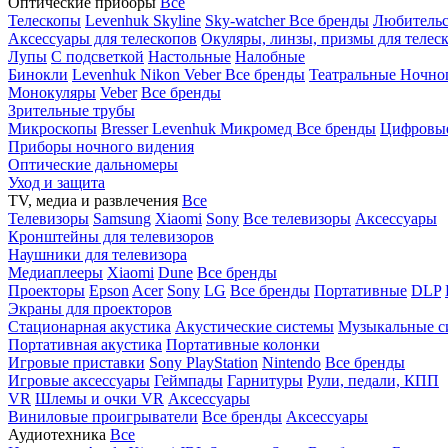
Оптические приборы
Все
Телескопы
Levenhuk Skyline
Sky-watcher
Все бренды
Любительс
Аксессуары для телескопов
Окуляры, линзы, призмы для телес
Лупы
С подсветкой
Настольные
Налобные
Бинокли
Levenhuk
Nikon
Veber
Все бренды
Театральные
Ночно
Монокуляры
Veber
Все бренды
Зрительные трубы
Микроскопы
Bresser
Levenhuk
Микромед
Все бренды
Цифровы
Приборы ночного видения
Оптические дальномеры
Уход и защита
TV, медиа и развлечения
Все
Телевизоры
Samsung
Xiaomi
Sony
Все телевизоры
Аксессуары
Кронштейны для телевизоров
Наушники для телевизора
Медиаплееры
Xiaomi
Dune
Все бренды
Проекторы
Epson
Acer
Sony
LG
Все бренды
Портативные
DLP
Экраны для проекторов
Стационарная акустика
Акустические системы
Музыкальные с
Портативная акустика
Портативные колонки
Игровые приставки
Sony PlayStation
Nintendo
Все бренды
Игровые аксессуары
Геймпады
Гарнитуры
Рули, педали, КПП
VR
Шлемы и очки VR
Аксессуары
Виниловые проигрыватели
Все бренды
Аксессуары
Аудиотехника
Все