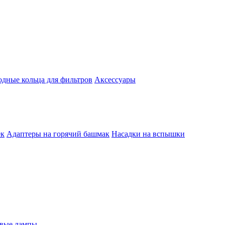
одные кольца для фильтров
Аксессуары
ек
Адаптеры на горячий башмак
Насадки на вспышки
евые лампы