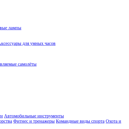
евые лампы
ксессуары для умных часов
вляемые самолёты
ти
Автомобильные инструменты
орства
Фитнес и тренажеры
Командные виды спорта
Охота и