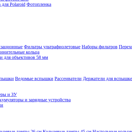
для Polaroid
Фотопленка
изационные
Фильтры ультрафиолетовые
Наборы фильтров
Перех
инительные кольца
 для объективов 58 мм
спышки
Ведомые вспышки
Рассеиватели
Держатели для вспышк
еры и ЗУ
кумуляторы и зарядные устройства
ли
ьцевые лампы 26 см
Кольцевые лампы 45 см
Настольные кольц