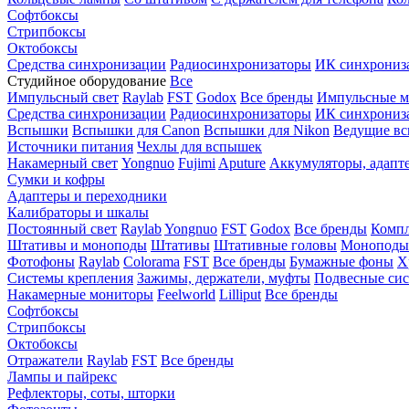
Софтбоксы
Стрипбоксы
Октобоксы
Средства синхронизации
Радиосинхронизаторы
ИК синхрониз
Студийное оборудование
Все
Импульсный свет
Raylab
FST
Godox
Все бренды
Импульсные м
Средства синхронизации
Радиосинхронизаторы
ИК синхрониз
Вспышки
Вспышки для Canon
Вспышки для Nikon
Ведущие в
Источники питания
Чехлы для вспышек
Накамерный свет
Yongnuo
Fujimi
Aputure
Аккумуляторы, адапт
Сумки и кофры
Адаптеры и переходники
Калибраторы и шкалы
Постоянный свет
Raylab
Yongnuo
FST
Godox
Все бренды
Компл
Штативы и моноподы
Штативы
Штативные головы
Моноподы
Фотофоны
Raylab
Colorama
FST
Все бренды
Бумажные фоны
Х
Системы крепления
Зажимы, держатели, муфты
Подвесные си
Накамерные мониторы
Feelworld
Lilliput
Все бренды
Софтбоксы
Стрипбоксы
Октобоксы
Отражатели
Raylab
FST
Все бренды
Лампы и пайрекс
Рефлекторы, соты, шторки