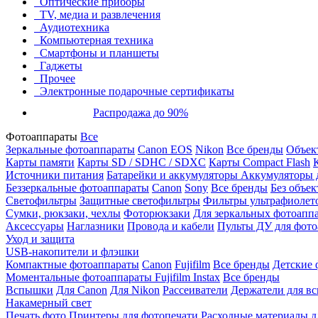
Оптические приборы
TV, медиа и развлечения
Аудиотехника
Компьютерная техника
Смартфоны и планшеты
Гаджеты
Прочее
Электронные подарочные сертификаты
Распродажа до 90%
Фотоаппараты
Все
Зеркальные фотоаппараты
Canon EOS
Nikon
Все бренды
Объект
Карты памяти
Карты SD / SDHC / SDXC
Карты Compact Flash
Источники питания
Батарейки и аккумуляторы
Аккумуляторы д
Беззеркальные фотоаппараты
Canon
Sony
Все бренды
Без объек
Светофильтры
Защитные светофильтры
Фильтры ультрафиолет
Сумки, рюкзаки, чехлы
Фоторюкзаки
Для зеркальных фотоапп
Аксессуары
Наглазники
Провода и кабели
Пульты ДУ для фото
Уход и защита
USB-накопители и флэшки
Компактные фотоаппараты
Canon
Fujifilm
Все бренды
Детские 
Моментальные фотоаппараты
Fujifilm Instax
Все бренды
Вспышки
Для Canon
Для Nikon
Рассеиватели
Держатели для в
Накамерный свет
Печать фото
Принтеры для фотопечати
Расходные материалы д