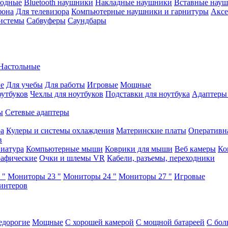
водные
Bluetooth наушники
Накладные наушники
Вставные нау
фона
Для телевизора
Компьютерные наушники и гарнитуры
Аксе
истемы
Сабвуферы
Саундбары
Настольные
е
Для учебы
Для работы
Игровые
Мощные
оутбуков
Чехлы для ноутбуков
Подставки для ноутбука
Адаптеры
ы
Сетевые адаптеры
ра
Кулеры и системы охлаждения
Материнские платы
Оперативн
в
иатура
Компьютерные мыши
Коврики для мыши
Веб камеры
Ко
афические
Очки и шлемы VR
Кабели, разъемы, переходники
 "
Мониторы 23 "
Мониторы 24 "
Мониторы 27 "
Игровые
интеров
едорогие
Мощные
С хорошей камерой
С мощной батареей
С бол