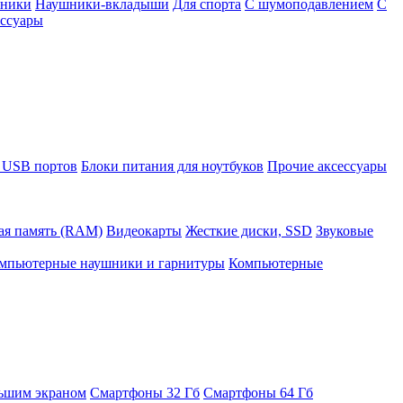
шники
Наушники-вкладыши
Для спорта
С шумоподавлением
С
ссуары
 USB портов
Блоки питания для ноутбуков
Прочие аксессуары
ая память (RAM)
Видеокарты
Жесткие диски, SSD
Звуковые
мпьютерные наушники и гарнитуры
Компьютерные
ьшим экраном
Смартфоны 32 Гб
Смартфоны 64 Гб