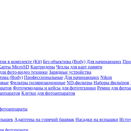
ив в комплекте (Kit)
Без объектива (Body)
Для начинающих
Про
Карты MicroSD
Картридеры
Чехлы для карт памяти
ля фото-видео техники
Зарядные устройства
тива (Body)
Профессиональные
Для начинающих
Nikon
овые
Фильтры поляризационные
ND-фильтры
Наборы фильтров
аратов
Фоточемоданы и кейсы для фототехники
Ремни для фото
аппаратов
Клетки для фотоаппаратов
фотоаппараты
спышек
Адаптеры на горячий башмак
Насадки на вспышки
Исто
ля фотопечати