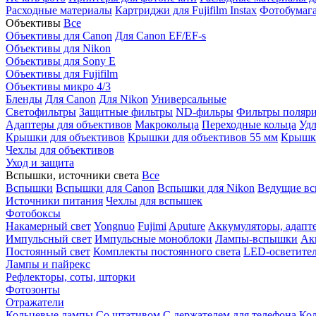
Расходные материалы
Картриджи для Fujifilm Instax
Фотобумага 
Объективы
Все
Объективы для Canon
Для Canon EF/EF-s
Объективы для Nikon
Объективы для Sony E
Объективы для Fujifilm
Объективы микро 4/3
Бленды
Для Canon
Для Nikon
Универсальные
Светофильтры
Защитные фильтры
ND-фильры
Фильтры поляр
Адаптеры для объективов
Макрокольца
Переходные кольца
Удл
Крышки для объективов
Крышки для объективов 55 мм
Крышки
Чехлы для объективов
Уход и защита
Вспышки, источники света
Все
Вспышки
Вспышки для Canon
Вспышки для Nikon
Ведущие в
Источники питания
Чехлы для вспышек
Фотобоксы
Накамерный свет
Yongnuo
Fujimi
Aputure
Аккумуляторы, адапт
Импульсный свет
Импульсные моноблоки
Лампы-вспышки
Ак
Постоянный свет
Комплекты постоянного света
LED-осветите
Лампы и пайрекс
Рефлекторы, соты, шторки
Фотозонты
Отражатели
Кольцевые лампы
Со штативом
С держателем для телефона
Кол