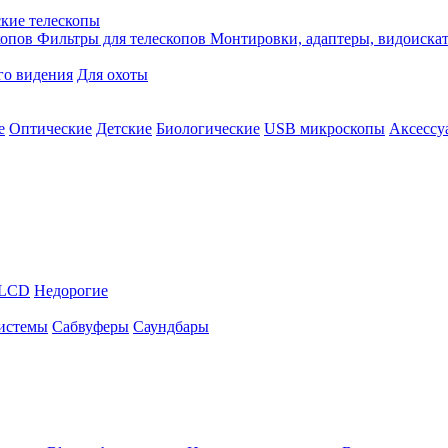
кие телескопы
копов
Фильтры для телескопов
Монтировки, адаптеры, видоиска
го видения
Для охоты
е
Оптические
Детские
Биологические
USB микроскопы
Аксессу
LCD
Недорогие
истемы
Сабвуферы
Саундбары