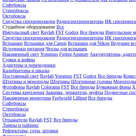
Софтбоксы
Стрипбоксы
Октобоксы
Средства синхронизации
Радиосинхронизаторы
ИК синхрониз
Студийное оборудование
Все
Импульсный свет
Raylab
FST
Godox
Все бренды
Импульсные м
Средства синхронизации
Радиосинхронизаторы
ИК синхрониз
Вспышки
Вспышки для Canon
Вспышки для Nikon
Ведущие в
Источники питания
Чехлы для вспышек
Накамерный свет
Yongnuo
Fujimi
Aputure
Аккумуляторы, адапт
Сумки и кофры
Адаптеры и переходники
Калибраторы и шкалы
Постоянный свет
Raylab
Yongnuo
FST
Godox
Все бренды
Компл
Штативы и моноподы
Штативы
Штативные головы
Моноподы
Фотофоны
Raylab
Colorama
FST
Все бренды
Бумажные фоны
Х
Системы крепления
Зажимы, держатели, муфты
Подвесные си
Накамерные мониторы
Feelworld
Lilliput
Все бренды
Софтбоксы
Стрипбоксы
Октобоксы
Отражатели
Raylab
FST
Все бренды
Лампы и пайрекс
Рефлекторы, соты, шторки