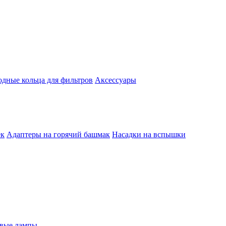
одные кольца для фильтров
Аксессуары
ек
Адаптеры на горячий башмак
Насадки на вспышки
евые лампы