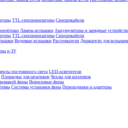
аторы
TTL-синхронизаторы
Синхрокабели
оноблоки
Лампы-вспышки
Аккумуляторы и зарядные устройств
аторы
TTL-синхронизаторы
Синхрокабели
спышки
Ведомые вспышки
Рассеиватели
Держатели для вспыше
еры и ЗУ
екты постоянного света
LED-осветители
Площадки для штативов
Чехлы для штативов
ромакей фоны
Виниловые фоны
стемы
Системы установки фона
Переходники и адаптеры