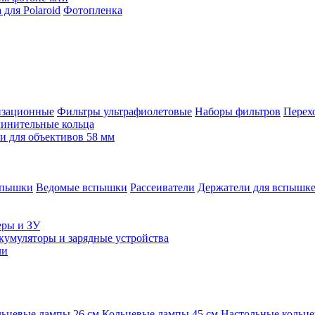
для Polaroid
Фотопленка
изационные
Фильтры ультрафиолетовые
Наборы фильтров
Перех
инительные кольца
 для объективов 58 мм
спышки
Ведомые вспышки
Рассеиватели
Держатели для вспышк
еры и ЗУ
кумуляторы и зарядные устройства
ли
ьцевые лампы 26 см
Кольцевые лампы 45 см
Настольные кольц