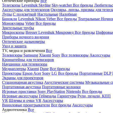
Оптические приборы
Все
Телескопы
Levenhuk Skyline
Sky-watcher
Все бренды
Любительс
Аксессуары для телескопов
Окуляры, линзы, призмы для телес
Лупы
С подсветкой
Настольные
Налобные
Бинокли
Levenhuk
Nikon
Veber
Все бренды
Театральные
Ночно
Монокуляры
Veber
Все бренды
Зрительные трубы
Микроскопы
Bresser
Levenhuk
Микромед
Все бренды
Цифровы
Приборы ночного видения
Оптические дальномеры
Уход и защита
TV, медиа и развлечения
Все
Телевизоры
Samsung
Xiaomi
Sony
Все телевизоры
Аксессуары
Кронштейны для телевизоров
Наушники для телевизора
Медиаплееры
Xiaomi
Dune
Все бренды
Проекторы
Epson
Acer
Sony
LG
Все бренды
Портативные
DLP
Экраны для проекторов
Стационарная акустика
Акустические системы
Музыкальные с
Портативная акустика
Портативные колонки
Игровые приставки
Sony PlayStation
Nintendo
Все бренды
Игровые аксессуары
Геймпады
Гарнитуры
Рули, педали, КПП
VR
Шлемы и очки VR
Аксессуары
Виниловые проигрыватели
Все бренды
Аксессуары
Аудиотехника
Все