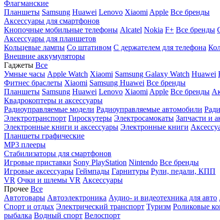
Флагманские
Планшеты
Samsung
Huawei
Lenovo
Xiaomi
Apple
Все бренды
Аксессуары для смартфонов
Кнопочные мобильные телефоны
Alcatel
Nokia
F+
Все бренды
Аксессуары для планшетов
Кольцевые лампы
Со штативом
C держателем для телефона
Кол
Внешние аккумуляторы
Гаджеты
Все
Умные часы
Apple Watch
Xiaomi
Samsung Galaxy Watch
Huawei
Фитнес браслеты
Xiaomi
Samsung
Huawei
Все бренды
Планшеты
Samsung
Huawei
Lenovo
Xiaomi
Apple
Все бренды
Ак
Квадрокоптеры и аксессуары
Радиоуправляемые модели
Радиоуправляемые автомобили
Ради
Электротранспорт
Гироскутеры
Электросамокаты
Запчасти и а
Электронные книги и аксессуары
Электронные книги
Аксессу
Планшеты графические
MP3 плееры
Стабилизаторы для смартфонов
Игровые приставки
Sony PlayStation
Nintendo
Все бренды
Игровые аксессуары
Геймпады
Гарнитуры
Рули, педали, КПП
VR
Очки и шлемы VR
Аксессуары
Прочее
Все
Автотовары
Автоэлектроника
Аудио- и видеотехника для авто
Спорт и отдых
Электрический транспорт
Туризм
Роликовые ко
рыбалка
Водный спорт
Велоспорт