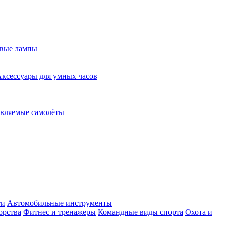
евые лампы
ксессуары для умных часов
вляемые самолёты
ти
Автомобильные инструменты
орства
Фитнес и тренажеры
Командные виды спорта
Охота и