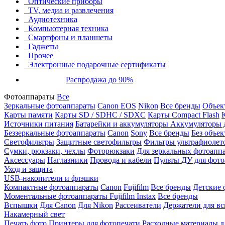
Оптические приборы
TV, медиа и развлечения
Аудиотехника
Компьютерная техника
Смартфоны и планшеты
Гаджеты
Прочее
Электронные подарочные сертификаты
Распродажа до 90%
Фотоаппараты
Все
Зеркальные фотоаппараты
Canon EOS
Nikon
Все бренды
Объект
Карты памяти
Карты SD / SDHC / SDXC
Карты Compact Flash
Источники питания
Батарейки и аккумуляторы
Аккумуляторы д
Беззеркальные фотоаппараты
Canon
Sony
Все бренды
Без объек
Светофильтры
Защитные светофильтры
Фильтры ультрафиолет
Сумки, рюкзаки, чехлы
Фоторюкзаки
Для зеркальных фотоапп
Аксессуары
Наглазники
Провода и кабели
Пульты ДУ для фото
Уход и защита
USB-накопители и флэшки
Компактные фотоаппараты
Canon
Fujifilm
Все бренды
Детские 
Моментальные фотоаппараты
Fujifilm Instax
Все бренды
Вспышки
Для Canon
Для Nikon
Рассеиватели
Держатели для в
Накамерный свет
Печать фото
Принтеры для фотопечати
Расходные материалы д