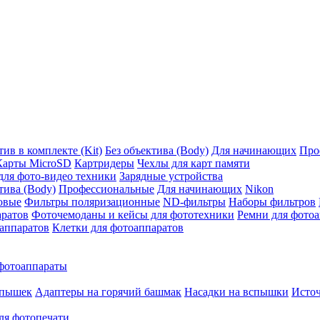
ив в комплекте (Kit)
Без объектива (Body)
Для начинающих
Про
Карты MicroSD
Картридеры
Чехлы для карт памяти
ля фото-видео техники
Зарядные устройства
тива (Body)
Профессиональные
Для начинающих
Nikon
овые
Фильтры поляризационные
ND-фильтры
Наборы фильтров
аратов
Фоточемоданы и кейсы для фототехники
Ремни для фото
аппаратов
Клетки для фотоаппаратов
фотоаппараты
спышек
Адаптеры на горячий башмак
Насадки на вспышки
Исто
ля фотопечати