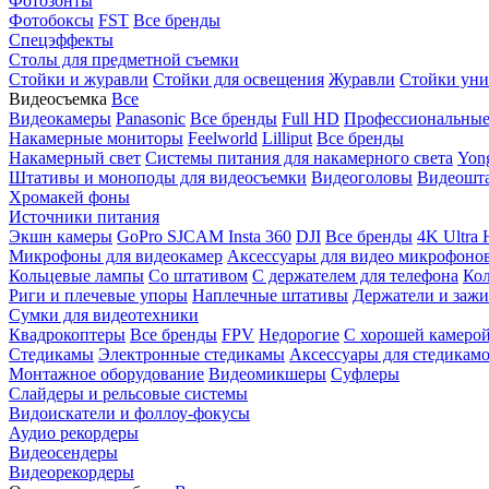
Фотозонты
Фотобоксы
FST
Все бренды
Спецэффекты
Столы для предметной съемки
Стойки и журавли
Стойки для освещения
Журавли
Стойки уни
Видеосъемка
Все
Видеокамеры
Panasonic
Все бренды
Full HD
Профессиональны
Накамерные мониторы
Feelworld
Lilliput
Все бренды
Накамерный свет
Системы питания для накамерного света
Yon
Штативы и моноподы для видеосъемки
Видеоголовы
Видеошт
Хромакей фоны
Источники питания
Экшн камеры
GoPro
SJCAM
Insta 360
DJI
Все бренды
4K Ultra
Микрофоны для видеокамер
Аксессуары для видео микрофоно
Кольцевые лампы
Со штативом
C держателем для телефона
Кол
Риги и плечевые упоры
Наплечные штативы
Держатели и заж
Сумки для видеотехники
Квадрокоптеры
Все бренды
FPV
Недорогие
С хорошей камеро
Стедикамы
Электронные стедикамы
Аксессуары для стедикам
Монтажное оборудование
Видеомикшеры
Суфлеры
Слайдеры и рельсовые системы
Видоискатели и фоллоу-фокусы
Аудио рекордеры
Видеосендеры
Видеорекордеры