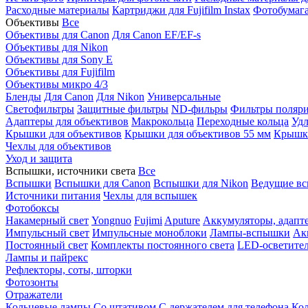
Расходные материалы
Картриджи для Fujifilm Instax
Фотобумага 
Объективы
Все
Объективы для Canon
Для Canon EF/EF-s
Объективы для Nikon
Объективы для Sony E
Объективы для Fujifilm
Объективы микро 4/3
Бленды
Для Canon
Для Nikon
Универсальные
Светофильтры
Защитные фильтры
ND-фильры
Фильтры поляр
Адаптеры для объективов
Макрокольца
Переходные кольца
Удл
Крышки для объективов
Крышки для объективов 55 мм
Крышки
Чехлы для объективов
Уход и защита
Вспышки, источники света
Все
Вспышки
Вспышки для Canon
Вспышки для Nikon
Ведущие в
Источники питания
Чехлы для вспышек
Фотобоксы
Накамерный свет
Yongnuo
Fujimi
Aputure
Аккумуляторы, адапт
Импульсный свет
Импульсные моноблоки
Лампы-вспышки
Ак
Постоянный свет
Комплекты постоянного света
LED-осветите
Лампы и пайрекс
Рефлекторы, соты, шторки
Фотозонты
Отражатели
Кольцевые лампы
Со штативом
С держателем для телефона
Кол