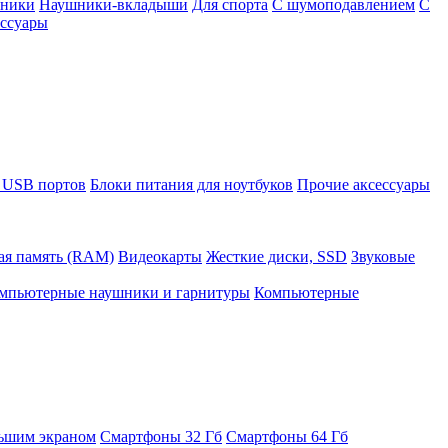
шники
Наушники-вкладыши
Для спорта
С шумоподавлением
С
ссуары
 USB портов
Блоки питания для ноутбуков
Прочие аксессуары
ая память (RAM)
Видеокарты
Жесткие диски, SSD
Звуковые
мпьютерные наушники и гарнитуры
Компьютерные
ьшим экраном
Смартфоны 32 Гб
Смартфоны 64 Гб