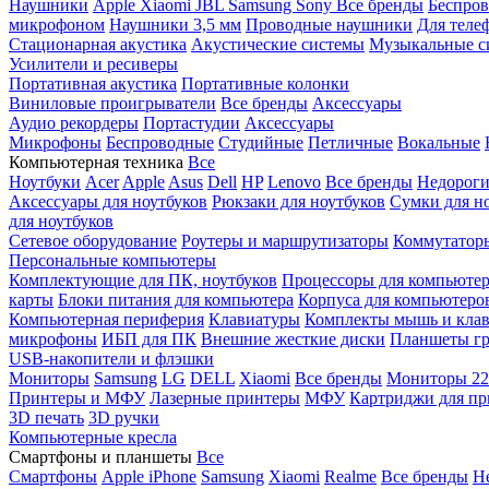
Наушники
Apple
Xiaomi
JBL
Samsung
Sony
Все бренды
Беспро
микрофоном
Наушники 3,5 мм
Проводные наушники
Для теле
Стационарная акустика
Акустические системы
Музыкальные с
Усилители и ресиверы
Портативная акустика
Портативные колонки
Виниловые проигрыватели
Все бренды
Аксессуары
Аудио рекордеры
Портастудии
Аксессуары
Микрофоны
Беспроводные
Студийные
Петличные
Вокальные
Компьютерная техника
Все
Ноутбуки
Acer
Apple
Asus
Dell
HP
Lenovo
Все бренды
Недороги
Аксессуары для ноутбуков
Рюкзаки для ноутбуков
Сумки для н
для ноутбуков
Сетевое оборудование
Роутеры и маршрутизаторы
Коммутатор
Персональные компьютеры
Комплектующие для ПК, ноутбуков
Процессоры для компьюте
карты
Блоки питания для компьютера
Корпуса для компьютеро
Компьютерная периферия
Клавиатуры
Комплекты мышь и клав
микрофоны
ИБП для ПК
Внешние жесткие диски
Планшеты гр
USB-накопители и флэшки
Мониторы
Samsung
LG
DELL
Xiaomi
Все бренды
Мониторы 22
Принтеры и МФУ
Лазерные принтеры
МФУ
Картриджи для пр
3D печать
3D ручки
Компьютерные кресла
Смартфоны и планшеты
Все
Смартфоны
Apple iPhone
Samsung
Xiaomi
Realme
Все бренды
Н