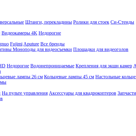
версальные
Штанги, перекладины
Ролики для стоек
Си-Стенды
е
Видеокамеры 4K
Недорогие
gnuo
Fujimi
Aputure
Все бренды
ативы
Моноподы для видеосъемки
Площадки для видеоголов
 HD
Недорогие
Водонепроницаемые
Крепления для экшн камер
А
в
ьцевые лампы 26 см
Кольцевые лампы 45 см
Настольные кольц
имы
й
На пульте управления
Аксессуары для квадрокоптеров
Запчасти
ов