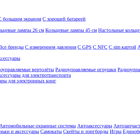
С большим экраном
С хорошей батареей
ьцевые лампы 26 см
Кольцевые лампы 45 см
Настольные кольц
Все бренды
C измерением давления
C GPS
C NFC
C sim картой
А
сессуары
оуправляемые вертолёты
Радиоуправляемые игрушки
Радиоупра
ксессуары для электротранспорта
ары для электронных книг
Автомобильные охранные системы
Автоаксессуары
Автозапчас
ньки и аксессуары
Самокаты
Скейты и лонгборды
Игры
Единоб