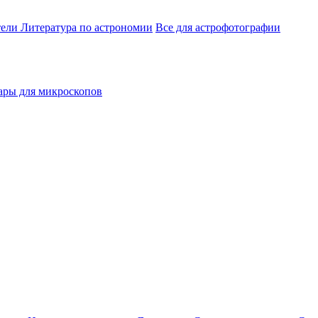
тели
Литература по астрономии
Все для астрофотографии
ары для микроскопов