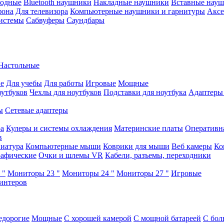
водные
Bluetooth наушники
Накладные наушники
Вставные нау
фона
Для телевизора
Компьютерные наушники и гарнитуры
Аксе
истемы
Сабвуферы
Саундбары
Настольные
е
Для учебы
Для работы
Игровые
Мощные
оутбуков
Чехлы для ноутбуков
Подставки для ноутбука
Адаптеры
ы
Сетевые адаптеры
ра
Кулеры и системы охлаждения
Материнские платы
Оперативн
в
иатура
Компьютерные мыши
Коврики для мыши
Веб камеры
Ко
афические
Очки и шлемы VR
Кабели, разъемы, переходники
 "
Мониторы 23 "
Мониторы 24 "
Мониторы 27 "
Игровые
интеров
едорогие
Мощные
С хорошей камерой
С мощной батареей
С бол