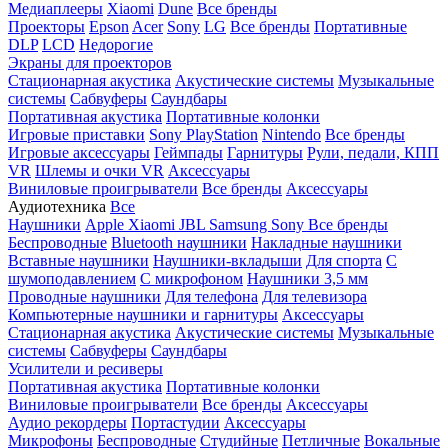
Медиаплееры
Xiaomi
Dune
Все бренды
Проекторы
Epson
Acer
Sony
LG
Все бренды
Портативные
DLP
LCD
Недорогие
Экраны для проекторов
Стационарная акустика
Акустические системы
Музыкальные
системы
Сабвуферы
Саундбары
Портативная акустика
Портативные колонки
Игровые приставки
Sony PlayStation
Nintendo
Все бренды
Игровые аксессуары
Геймпады
Гарнитуры
Рули, педали, КПП
VR
Шлемы и очки VR
Аксессуары
Виниловые проигрыватели
Все бренды
Аксессуары
Аудиотехника
Все
Наушники
Apple
Xiaomi
JBL
Samsung
Sony
Все бренды
Беспроводные
Bluetooth наушники
Накладные наушники
Вставные наушники
Наушники-вкладыши
Для спорта
С
шумоподавлением
С микрофоном
Наушники 3,5 мм
Проводные наушники
Для телефона
Для телевизора
Компьютерные наушники и гарнитуры
Аксессуары
Стационарная акустика
Акустические системы
Музыкальные
системы
Сабвуферы
Саундбары
Усилители и ресиверы
Портативная акустика
Портативные колонки
Виниловые проигрыватели
Все бренды
Аксессуары
Аудио рекордеры
Портастудии
Аксессуары
Микрофоны
Беспроводные
Студийные
Петличные
Вокальные