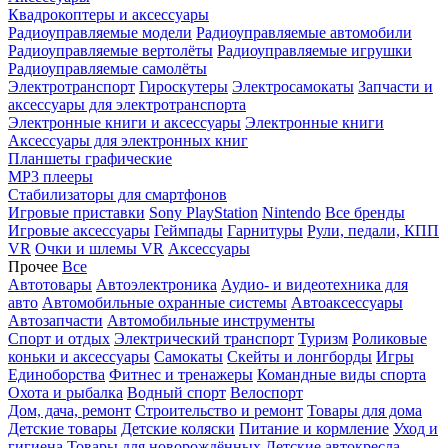
Квадрокоптеры и аксессуары
Радиоуправляемые модели
Радиоуправляемые автомобили
Радиоуправляемые вертолёты
Радиоуправляемые игрушки
Радиоуправляемые самолёты
Электротранспорт
Гироскутеры
Электросамокаты
Запчасти и
аксессуары для электротранспорта
Электронные книги и аксессуары
Электронные книги
Аксессуары для электронных книг
Планшеты графические
MP3 плееры
Стабилизаторы для смартфонов
Игровые приставки
Sony PlayStation
Nintendo
Все бренды
Игровые аксессуары
Геймпады
Гарнитуры
Рули, педали, КПП
VR
Очки и шлемы VR
Аксессуары
Прочее
Все
Автотовары
Автоэлектроника
Аудио- и видеотехника для
авто
Автомобильные охранные системы
Автоаксессуары
Автозапчасти
Автомобильные инструменты
Спорт и отдых
Электрический транспорт
Туризм
Роликовые
коньки и аксессуары
Самокаты
Скейты и лонгборды
Игры
Единоборства
Фитнес и тренажеры
Командные виды спорта
Охота и рыбалка
Водный спорт
Велоспорт
Дом, дача, ремонт
Строительство и ремонт
Товары для дома
Детские товары
Детские коляски
Питание и кормление
Уход и
гигиена
Товары для новорождённых
Детские автокресла