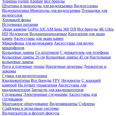
Yongnuo
Fujimi
Aputure
Все бренды
Штативы и моноподы для видеосъемки
Видеоголовы
Видеоштативы
Моноподы для видеосъемки
Площадки для
видеоголов
Хромакей фоны
Источники питания
Экшн камеры
GoPro
SJCAM
Insta 360
DJI
Все бренды
4K Ultra
HD
Недорогие
Водонепроницаемые
Крепления для экшн
камер
Аксессуары для экшн камер
Микрофоны для видеокамер
Аксессуары для видео
микрофонов
Кольцевые лампы
Со штативом
C держателем для телефона
Кольцевые лампы 26 см
Кольцевые лампы 45 см
Настольные
кольцевые лампы
Риги и плечевые упоры
Наплечные штативы
Держатели и
зажимы
Сумки для видеотехники
Квадрокоптеры
Все бренды
FPV
Недорогие
С хорошей
камерой
На пульте управления
Аксессуары для
квадрокоптеров
Запчасти для квадрокоптеров
Стедикамы
Электронные стедикамы
Аксессуары для
стедикамов
Монтажное оборудование
Видеомикшеры
Суфлеры
Слайдеры и рельсовые системы
Видоискатели и фоллоу-фокусы