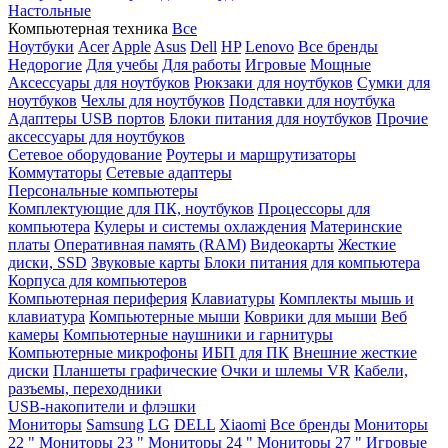
Настольные
Компьютерная техника
Все
Ноутбуки
Acer
Apple
Asus
Dell
HP
Lenovo
Все бренды
Недорогие
Для учебы
Для работы
Игровые
Мощные
Аксессуары для ноутбуков
Рюкзаки для ноутбуков
Сумки для
ноутбуков
Чехлы для ноутбуков
Подставки для ноутбука
Адаптеры USB портов
Блоки питания для ноутбуков
Прочие
аксессуары для ноутбуков
Сетевое оборудование
Роутеры и маршрутизаторы
Коммутаторы
Сетевые адаптеры
Персональные компьютеры
Комплектующие для ПК, ноутбуков
Процессоры для
компьютера
Кулеры и системы охлаждения
Материнские
платы
Оперативная память (RAM)
Видеокарты
Жесткие
диски, SSD
Звуковые карты
Блоки питания для компьютера
Корпуса для компьютеров
Компьютерная периферия
Клавиатуры
Комплекты мышь и
клавиатура
Компьютерные мыши
Коврики для мыши
Веб
камеры
Компьютерные наушники и гарнитуры
Компьютерные микрофоны
ИБП для ПК
Внешние жесткие
диски
Планшеты графические
Очки и шлемы VR
Кабели,
разъемы, переходники
USB-накопители и флэшки
Мониторы
Samsung
LG
DELL
Xiaomi
Все бренды
Мониторы
22 "
Мониторы 23 "
Мониторы 24 "
Мониторы 27 "
Игровые