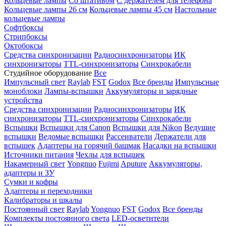
Кольцевые лампы
Со штативом
С держателем для телефона
Кольцевые лампы 26 см
Кольцевые лампы 45 см
Настольные
кольцевые лампы
Софтбоксы
Стрипбоксы
Октобоксы
Средства синхронизации
Радиосинхронизаторы
ИК
синхронизаторы
TTL-синхронизаторы
Синхрокабели
Студийное оборудование
Все
Импульсный свет
Raylab
FST
Godox
Все бренды
Импульсные
моноблоки
Лампы-вспышки
Аккумуляторы и зарядные
устройства
Средства синхронизации
Радиосинхронизаторы
ИК
синхронизаторы
TTL-синхронизаторы
Синхрокабели
Вспышки
Вспышки для Canon
Вспышки для Nikon
Ведущие
вспышки
Ведомые вспышки
Рассеиватели
Держатели для
вспышек
Адаптеры на горячий башмак
Насадки на вспышки
Источники питания
Чехлы для вспышек
Накамерный свет
Yongnuo
Fujimi
Aputure
Аккумуляторы,
адаптеры и ЗУ
Сумки и кофры
Адаптеры и переходники
Калибраторы и шкалы
Постоянный свет
Raylab
Yongnuo
FST
Godox
Все бренды
Комплекты постоянного света
LED-осветители