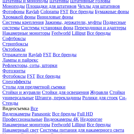
Штативы и моноподы
Штативы
Штативные головы
Моноподы
Площадки для штативов
Чехлы для штативов
Фотофоны
Raylab
Colorama
FST
Все бренды
Бумажные фоны
Хромакей фоны
Виниловые фоны
Системы крепления
Зажимы, держатели, муфты
Подвесные
системы
Системы установки фона
Переходники и адаптеры
Накамерные мониторы
Feelworld
Lilliput
Все бренды
Софтбоксы
Стрипбоксы
Октобоксы
Отражатели
Raylab
FST
Все бренды
Лампы и пайрекс
Рефлекторы, соты, шторки
Фотозонты
Фотобоксы
FST
Все бренды
Спецэффекты
Столы для предметной съемки
Стойки и журавли
Стойки для освещения
Журавли
Стойки
универсальные
Штанги, перекладины
Ролики для стоек
Си-
Стенды
Видеосъемка
Все
Видеокамеры
Panasonic
Все бренды
Full HD
Профессиональные
Видеокамеры 4K
Недорогие
Накамерные мониторы
Feelworld
Lilliput
Все бренды
Накамерный свет
Системы питания для накамерного света