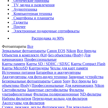
Оптические приборы
TV, медиа и развлечения
Аудиотехника
Компьютерная техника
Смартфоны и планшеты
Гаджеты
Прочее
Электронные подарочные сертификаты
Распродажа до 90%
Фотоаппараты
Все
Зеркальные фотоаппараты
Canon EOS
Nikon
Все бренды
Объектив в комплекте (Kit)
Без объектива (Body)
Для
начинающих
Профессиональные
Карты памяти
Карты SD / SDHC / SDXC
Карты Compact Flash
Карты MicroSD
Картридеры
Чехлы для карт памяти
Источники питания
Батарейки и аккумуляторы
Аккумуляторы для фото-видео техники
Зарядные устройства
Беззеркальные фотоаппараты
Canon
Sony
Все бренды
Без
объектива (Body)
Профессиональные
Для начинающих
Nikon
Светофильтры
Защитные светофильтры
Фильтры
ультрафиолетовые
Фильтры поляризационные
ND-фильтры
Наборы фильтров
Переходные кольца для фильтров
Аксессуары для фильтров
Сумки, рюкзаки, чехлы
Фоторюкзаки
Для зеркальных