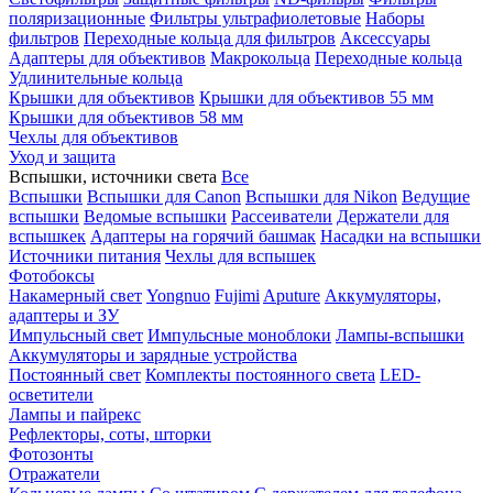
поляризационные
Фильтры ультрафиолетовые
Наборы
фильтров
Переходные кольца для фильтров
Аксессуары
Адаптеры для объективов
Макрокольца
Переходные кольца
Удлинительные кольца
Крышки для объективов
Крышки для объективов 55 мм
Крышки для объективов 58 мм
Чехлы для объективов
Уход и защита
Вспышки, источники света
Все
Вспышки
Вспышки для Canon
Вспышки для Nikon
Ведущие
вспышки
Ведомые вспышки
Рассеиватели
Держатели для
вспышкек
Адаптеры на горячий башмак
Насадки на вспышки
Источники питания
Чехлы для вспышек
Фотобоксы
Накамерный свет
Yongnuo
Fujimi
Aputure
Аккумуляторы,
адаптеры и ЗУ
Импульсный свет
Импульсные моноблоки
Лампы-вспышки
Аккумуляторы и зарядные устройства
Постоянный свет
Комплекты постоянного света
LED-
осветители
Лампы и пайрекс
Рефлекторы, соты, шторки
Фотозонты
Отражатели