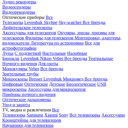
Аудио рекордеры
Видеосендеры
Видеорекордеры
Оптические приборы
Все
Телескопы
Levenhuk Skyline
Sky-watcher
Все бренды
Любительские телескопы
Аксессуары для телескопов
Окуляры, линзы, призмы для
телескопов
Фильтры для телескопов
Монтировки, адаптеры,
видоискатели
Литература по астрономии
Все для
астрофотографии
Лупы
С подсветкой
Настольные
Налобные
Бинокли
Levenhuk
Nikon
Veber
Все бренды
Театральные
Ночного видения
Для охоты
Монокуляры
Veber
Все бренды
Зрительные трубы
Микроскопы
Bresser
Levenhuk
Микромед
Все бренды
Цифровые
Оптические
Детские
Биологические
USB
микроскопы
Аксессуары для микроскопов
Приборы ночного видения
Оптические дальномеры
Уход и защита
TV, медиа и развлечения
Все
Телевизоры
Samsung
Xiaomi
Sony
Все телевизоры
Аксессуары
Кронштейны для телевизоров
Наушники для телевизора