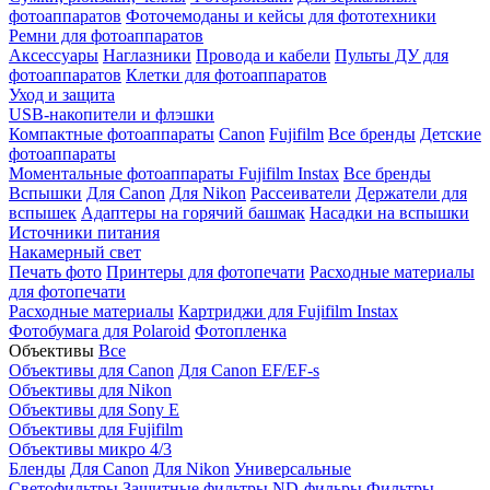
фотоаппаратов
Фоточемоданы и кейсы для фототехники
Ремни для фотоаппаратов
Аксессуары
Наглазники
Провода и кабели
Пульты ДУ для
фотоаппаратов
Клетки для фотоаппаратов
Уход и защита
USB-накопители и флэшки
Компактные фотоаппараты
Canon
Fujifilm
Все бренды
Детские
фотоаппараты
Моментальные фотоаппараты
Fujifilm Instax
Все бренды
Вспышки
Для Canon
Для Nikon
Рассеиватели
Держатели для
вспышек
Адаптеры на горячий башмак
Насадки на вспышки
Источники питания
Накамерный свет
Печать фото
Принтеры для фотопечати
Расходные материалы
для фотопечати
Расходные материалы
Картриджи для Fujifilm Instax
Фотобумага для Polaroid
Фотопленка
Объективы
Все
Объективы для Canon
Для Canon EF/EF-s
Объективы для Nikon
Объективы для Sony E
Объективы для Fujifilm
Объективы микро 4/3
Бленды
Для Canon
Для Nikon
Универсальные
Светофильтры
Защитные фильтры
ND-фильры
Фильтры