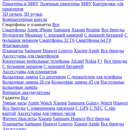
Принтеры и МФУ
Лазерные принтеры
МФУ
Картриджи для
принтеров
3D печать
3D ручки
Компьютерные кресла
Смартфоны и планшеты
Все
Смартфоны
Apple iPhone
Samsung
Xiaomi
Realme
Все бренды
Недорогие
Мощные
С хорошей камерой
С мощной батареей
С
большим экраном
Смартфоны 32 Гб
Смартфоны 64 Гб
Флагманские
Планшеты
Samsung
Huawei
Lenovo
Xiaomi
Apple
Все бренды
Аксессуары для смартфонов
Кнопочные мобильные телефоны
Alcatel
Nokia
F+
Все бренды
С большим экраном
С хорошей батареей
Аксессуары для планшетов
Кольцевые лампы
Со штативом
C держателем для телефона
Кольцевые лампы 26 см
Кольцевые лампы 45 см
Настольные
кольцевые лампы
Внешние аккумуляторы
Гаджеты
Все
Умные часы
Apple Watch
Xiaomi
Samsung Galaxy Watch
Huawei
Все бренды
C измерением давления
C GPS
C NFC
C sim
картой
Аксессуары для умных часов
Фитнес браслеты
Xiaomi
Samsung
Huawei
Все бренды
Планшеты
Samsung
Huawei
Lenovo
Xiaomi
Apple
Все бренды
Аксессуары