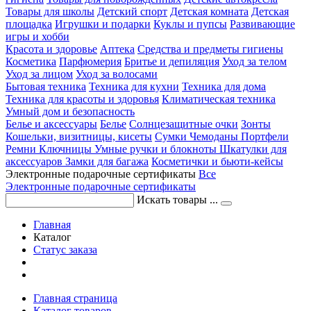
Товары для школы
Детский спорт
Детская комната
Детская
площадка
Игрушки и подарки
Куклы и пупсы
Развивающие
игры и хобби
Красота и здоровье
Аптека
Средства и предметы гигиены
Косметика
Парфюмерия
Бритье и депиляция
Уход за телом
Уход за лицом
Уход за волосами
Бытовая техника
Техника для кухни
Техника для дома
Техника для красоты и здоровья
Климатическая техника
Умный дом и безопасность
Белье и аксессуары
Белье
Солнцезащитные очки
Зонты
Кошельки, визитницы, кисеты
Сумки
Чемоданы
Портфели
Ремни
Ключницы
Умные ручки и блокноты
Шкатулки для
аксессуаров
Замки для багажа
Косметички и бьюти-кейсы
Электронные подарочные сертификаты
Все
Электронные подарочные сертификаты
Искать товары ...
Главная
Каталог
Статус заказа
Главная страница
Каталог товаров