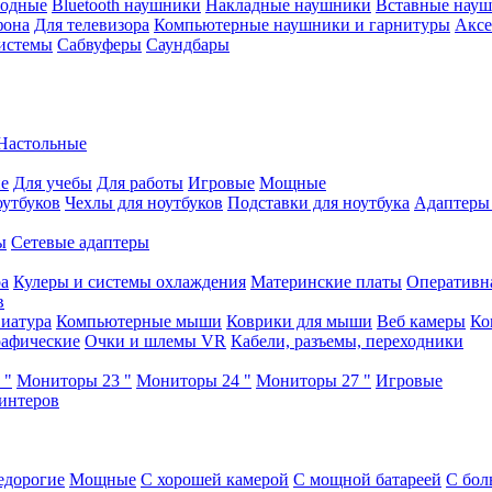
водные
Bluetooth наушники
Накладные наушники
Вставные нау
фона
Для телевизора
Компьютерные наушники и гарнитуры
Аксе
истемы
Сабвуферы
Саундбары
Настольные
е
Для учебы
Для работы
Игровые
Мощные
оутбуков
Чехлы для ноутбуков
Подставки для ноутбука
Адаптеры
ы
Сетевые адаптеры
ра
Кулеры и системы охлаждения
Материнские платы
Оперативн
в
иатура
Компьютерные мыши
Коврики для мыши
Веб камеры
Ко
афические
Очки и шлемы VR
Кабели, разъемы, переходники
 "
Мониторы 23 "
Мониторы 24 "
Мониторы 27 "
Игровые
интеров
едорогие
Мощные
С хорошей камерой
С мощной батареей
С бол