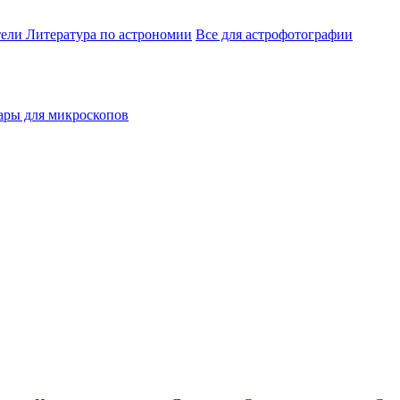
тели
Литература по астрономии
Все для астрофотографии
ары для микроскопов