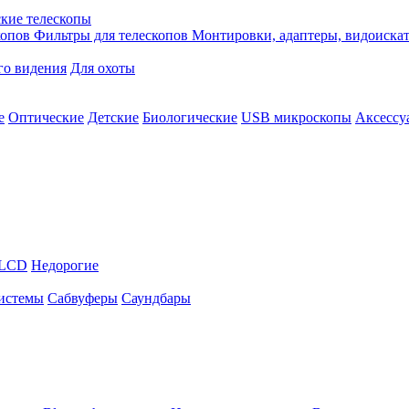
кие телескопы
копов
Фильтры для телескопов
Монтировки, адаптеры, видоиска
го видения
Для охоты
е
Оптические
Детские
Биологические
USB микроскопы
Аксессу
LCD
Недорогие
истемы
Сабвуферы
Саундбары