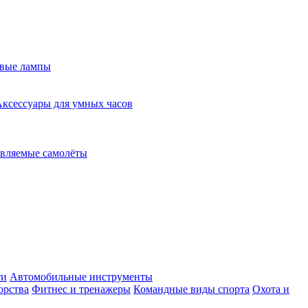
евые лампы
ксессуары для умных часов
вляемые самолёты
ти
Автомобильные инструменты
орства
Фитнес и тренажеры
Командные виды спорта
Охота и