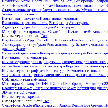
Наушники
Apple
Xiaomi
JBL
Samsung
Sony
Все бренды
Беспро
микрофоном
Наушники 3,5 мм
Проводные наушники
Для теле
Стационарная акустика
Акустические системы
Музыкальные с
Усилители и ресиверы
Портативная акустика
Портативные колонки
Виниловые проигрыватели
Все бренды
Аксессуары
Аудио рекордеры
Портастудии
Аксессуары
Микрофоны
Беспроводные
Студийные
Петличные
Вокальные
Компьютерная техника
Все
Ноутбуки
Acer
Apple
Asus
Dell
HP
Lenovo
Все бренды
Недороги
Аксессуары для ноутбуков
Рюкзаки для ноутбуков
Сумки для н
для ноутбуков
Сетевое оборудование
Роутеры и маршрутизаторы
Коммутатор
Персональные компьютеры
Комплектующие для ПК, ноутбуков
Процессоры для компьюте
карты
Блоки питания для компьютера
Корпуса для компьютеро
Компьютерная периферия
Клавиатуры
Комплекты мышь и клав
микрофоны
ИБП для ПК
Внешние жесткие диски
Планшеты гр
USB-накопители и флэшки
Мониторы
Samsung
LG
DELL
Xiaomi
Все бренды
Мониторы 22
Принтеры и МФУ
Лазерные принтеры
МФУ
Картриджи для пр
3D печать
3D ручки
Компьютерные кресла
Смартфоны и планшеты
Все
Смартфоны
Apple iPhone
Samsung
Xiaomi
Realme
Все бренды
Н