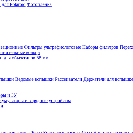
для Polaroid
Фотопленка
изационные
Фильтры ультрафиолетовые
Наборы фильтров
Перех
инительные кольца
 для объективов 58 мм
спышки
Ведомые вспышки
Рассеиватели
Держатели для вспышк
еры и ЗУ
кумуляторы и зарядные устройства
ли
ьцевые лампы 26 см
Кольцевые лампы 45 см
Настольные кольц