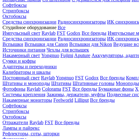
Софтбоксы
Стрипбоксы
Октобоксы
Средства синхронизации
Радиосинхронизаторы
ИК синхрониз
Студийное оборудование
Все
Импульсный свет
Raylab
FST
Godox
Все бренды
Импульсные м
Средства синхронизации
Радиосинхронизаторы
ИК синхрониз
Вспышки
Вспышки для Canon
Вспышки для Nikon
Ведущие в
Источники питания
Чехлы для вспышек
Накамерный свет
Yongnuo
Fujimi
Aputure
Аккумуляторы, адапт
Сумки и кофры
Адаптеры и переходники
Калибраторы и шкалы
Постоянный свет
Raylab
Yongnuo
FST
Godox
Все бренды
Компл
Штативы и моноподы
Штативы
Штативные головы
Моноподы
Фотофоны
Raylab
Colorama
FST
Все бренды
Бумажные фоны
Х
Системы крепления
Зажимы, держатели, муфты
Подвесные си
Накамерные мониторы
Feelworld
Lilliput
Все бренды
Софтбоксы
Стрипбоксы
Октобоксы
Отражатели
Raylab
FST
Все бренды
Лампы и пайрекс
Рефлекторы, соты, шторки