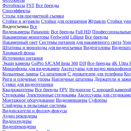
Фотозонты
Фотобоксы
FST
Все бренды
Спецэффекты
Столы для предметной съемки
Стойки и журавли
Стойки для освещения
Журавли
Стойки уни
Видеосъемка
Все
Видеокамеры
Panasonic
Все бренды
Full HD
Профессиональны
Накамерные мониторы
Feelworld
Lilliput
Все бренды
Накамерный свет
Системы питания для накамерного света
Yon
Штативы и моноподы для видеосъемки
Видеоголовы
Видеошт
Хромакей фоны
Источники питания
Экшн камеры
GoPro
SJCAM
Insta 360
DJI
Все бренды
4K Ultra
Микрофоны для видеокамер
Аксессуары для видео микрофоно
Кольцевые лампы
Со штативом
C держателем для телефона
Кол
Риги и плечевые упоры
Наплечные штативы
Держатели и заж
Сумки для видеотехники
Квадрокоптеры
Все бренды
FPV
Недорогие
С хорошей камеро
Стедикамы
Электронные стедикамы
Аксессуары для стедикам
Монтажное оборудование
Видеомикшеры
Суфлеры
Слайдеры и рельсовые системы
Видоискатели и фоллоу-фокусы
Аудио рекордеры
Видеосендеры
Видеорекордеры