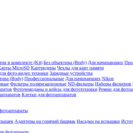
ив в комплекте (Kit)
Без объектива (Body)
Для начинающих
Про
Карты MicroSD
Картридеры
Чехлы для карт памяти
ля фото-видео техники
Зарядные устройства
тива (Body)
Профессиональные
Для начинающих
Nikon
овые
Фильтры поляризационные
ND-фильтры
Наборы фильтров
аратов
Фоточемоданы и кейсы для фототехники
Ремни для фото
аппаратов
Клетки для фотоаппаратов
фотоаппараты
спышек
Адаптеры на горячий башмак
Насадки на вспышки
Исто
ля фотопечати