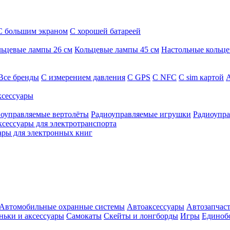
С большим экраном
С хорошей батареей
ьцевые лампы 26 см
Кольцевые лампы 45 см
Настольные кольц
Все бренды
C измерением давления
C GPS
C NFC
C sim картой
А
сессуары
оуправляемые вертолёты
Радиоуправляемые игрушки
Радиоупра
ксессуары для электротранспорта
ары для электронных книг
Автомобильные охранные системы
Автоаксессуары
Автозапчас
ньки и аксессуары
Самокаты
Скейты и лонгборды
Игры
Единоб