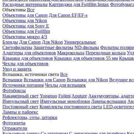
Расходные материалы
Картриджи для Fujifilm Instax
Фотобумага 
Объективы
Все
Объективы для Canon
Для Canon EF/EF-s
Объективы для Nikon
Объективы для Sony E
Объективы для Fujifilm
Объективы микро 4/3
Бленды
Для Canon
Для Nikon
Универсальные
Светофильтры
Защитные фильтры
ND-фильры
Фильтры поляр
Адаптеры для объективов
Макрокольца
Переходные кольца
Удл
Крышки для объективов
Крышки для объективов 55 мм
Крышки
Чехлы для объективов
Уход и защита
Вспышки, источники света
Все
Вспышки
Вспышки для Canon
Вспышки для Nikon
Ведущие в
Источники питания
Чехлы для вспышек
Фотобоксы
Накамерный свет
Yongnuo
Fujimi
Aputure
Аккумуляторы, адапт
Импульсный свет
Импульсные моноблоки
Лампы-вспышки
Ак
Постоянный свет
Комплекты постоянного света
LED-осветите
Лампы и пайрекс
Рефлекторы, соты, шторки
Фотозонты
Отражатели
Кольцевые лампы
Со штативом
С держателем для телефона
Кол