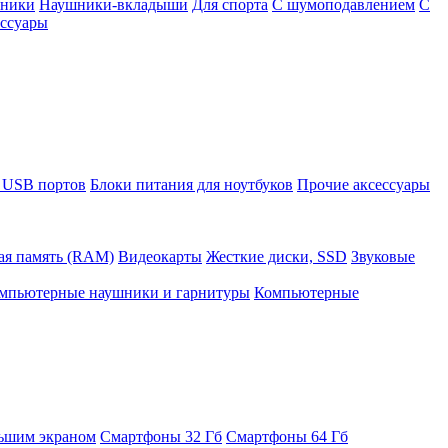
шники
Наушники-вкладыши
Для спорта
С шумоподавлением
С
ссуары
 USB портов
Блоки питания для ноутбуков
Прочие аксессуары
ая память (RAM)
Видеокарты
Жесткие диски, SSD
Звуковые
мпьютерные наушники и гарнитуры
Компьютерные
ьшим экраном
Смартфоны 32 Гб
Смартфоны 64 Гб