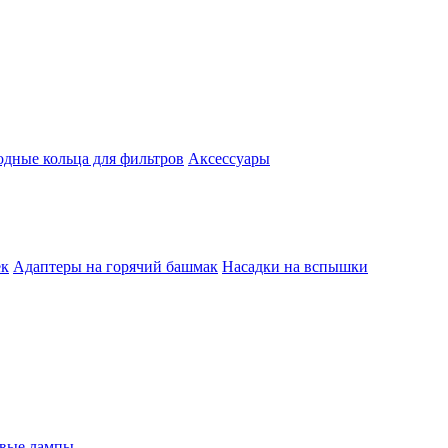
одные кольца для фильтров
Аксессуары
ек
Адаптеры на горячий башмак
Насадки на вспышки
евые лампы