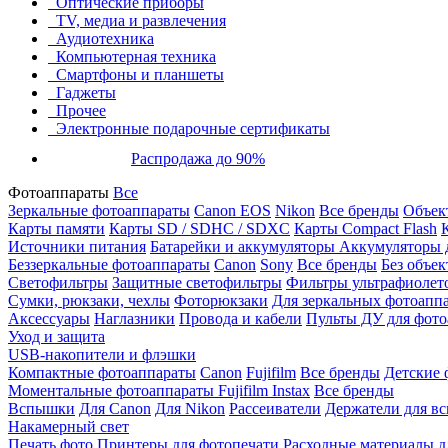
Оптические приборы
TV, медиа и развлечения
Аудиотехника
Компьютерная техника
Смартфоны и планшеты
Гаджеты
Прочее
Электронные подарочные сертификаты
Распродажа до 90%
Фотоаппараты
Все
Зеркальные фотоаппараты
Canon EOS
Nikon
Все бренды
Объект
Карты памяти
Карты SD / SDHC / SDXC
Карты Compact Flash
Источники питания
Батарейки и аккумуляторы
Аккумуляторы д
Беззеркальные фотоаппараты
Canon
Sony
Все бренды
Без объек
Светофильтры
Защитные светофильтры
Фильтры ультрафиолет
Сумки, рюкзаки, чехлы
Фоторюкзаки
Для зеркальных фотоапп
Аксессуары
Наглазники
Провода и кабели
Пульты ДУ для фото
Уход и защита
USB-накопители и флэшки
Компактные фотоаппараты
Canon
Fujifilm
Все бренды
Детские 
Моментальные фотоаппараты
Fujifilm Instax
Все бренды
Вспышки
Для Canon
Для Nikon
Рассеиватели
Держатели для в
Накамерный свет
Печать фото
Принтеры для фотопечати
Расходные материалы д