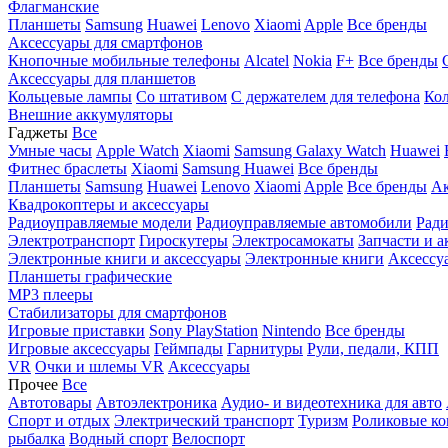
Флагманские
Планшеты
Samsung
Huawei
Lenovo
Xiaomi
Apple
Все бренды
Аксессуары для смартфонов
Кнопочные мобильные телефоны
Alcatel
Nokia
F+
Все бренды
Аксессуары для планшетов
Кольцевые лампы
Со штативом
C держателем для телефона
Кол
Внешние аккумуляторы
Гаджеты
Все
Умные часы
Apple Watch
Xiaomi
Samsung Galaxy Watch
Huawei
Фитнес браслеты
Xiaomi
Samsung
Huawei
Все бренды
Планшеты
Samsung
Huawei
Lenovo
Xiaomi
Apple
Все бренды
Ак
Квадрокоптеры и аксессуары
Радиоуправляемые модели
Радиоуправляемые автомобили
Ради
Электротранспорт
Гироскутеры
Электросамокаты
Запчасти и а
Электронные книги и аксессуары
Электронные книги
Аксессу
Планшеты графические
MP3 плееры
Стабилизаторы для смартфонов
Игровые приставки
Sony PlayStation
Nintendo
Все бренды
Игровые аксессуары
Геймпады
Гарнитуры
Рули, педали, КПП
VR
Очки и шлемы VR
Аксессуары
Прочее
Все
Автотовары
Автоэлектроника
Аудио- и видеотехника для авто
Спорт и отдых
Электрический транспорт
Туризм
Роликовые ко
рыбалка
Водный спорт
Велоспорт