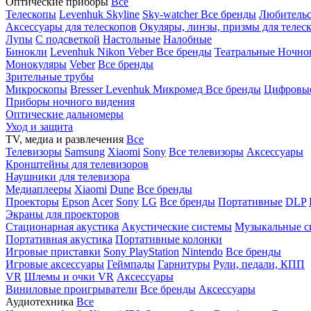
Оптические приборы
Все
Телескопы
Levenhuk Skyline
Sky-watcher
Все бренды
Любительс
Аксессуары для телескопов
Окуляры, линзы, призмы для телес
Лупы
С подсветкой
Настольные
Налобные
Бинокли
Levenhuk
Nikon
Veber
Все бренды
Театральные
Ночно
Монокуляры
Veber
Все бренды
Зрительные трубы
Микроскопы
Bresser
Levenhuk
Микромед
Все бренды
Цифровы
Приборы ночного видения
Оптические дальномеры
Уход и защита
TV, медиа и развлечения
Все
Телевизоры
Samsung
Xiaomi
Sony
Все телевизоры
Аксессуары
Кронштейны для телевизоров
Наушники для телевизора
Медиаплееры
Xiaomi
Dune
Все бренды
Проекторы
Epson
Acer
Sony
LG
Все бренды
Портативные
DLP
Экраны для проекторов
Стационарная акустика
Акустические системы
Музыкальные с
Портативная акустика
Портативные колонки
Игровые приставки
Sony PlayStation
Nintendo
Все бренды
Игровые аксессуары
Геймпады
Гарнитуры
Рули, педали, КПП
VR
Шлемы и очки VR
Аксессуары
Виниловые проигрыватели
Все бренды
Аксессуары
Аудиотехника
Все