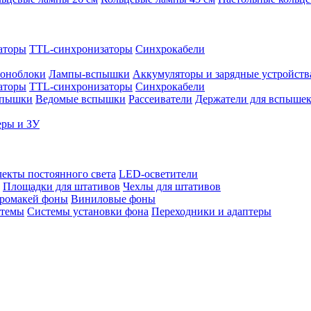
аторы
TTL-синхронизаторы
Синхрокабели
оноблоки
Лампы-вспышки
Аккумуляторы и зарядные устройств
аторы
TTL-синхронизаторы
Синхрокабели
спышки
Ведомые вспышки
Рассеиватели
Держатели для вспыше
еры и ЗУ
екты постоянного света
LED-осветители
Площадки для штативов
Чехлы для штативов
ромакей фоны
Виниловые фоны
стемы
Системы установки фона
Переходники и адаптеры