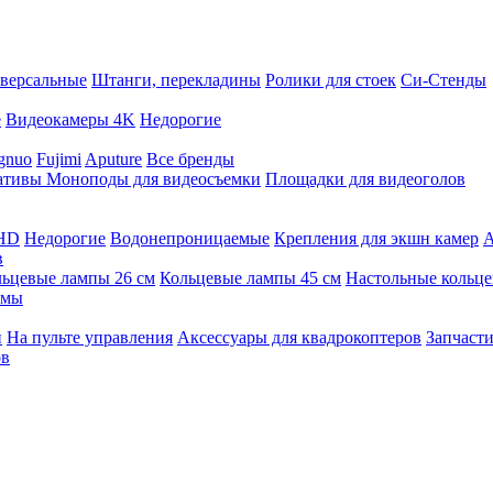
версальные
Штанги, перекладины
Ролики для стоек
Си-Стенды
е
Видеокамеры 4K
Недорогие
gnuo
Fujimi
Aputure
Все бренды
ативы
Моноподы для видеосъемки
Площадки для видеоголов
 HD
Недорогие
Водонепроницаемые
Крепления для экшн камер
А
в
ьцевые лампы 26 см
Кольцевые лампы 45 см
Настольные кольц
имы
й
На пульте управления
Аксессуары для квадрокоптеров
Запчасти
ов