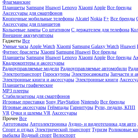
Флагманские
Планшеты
Samsung
Huawei
Lenovo
Xiaomi
Apple
Все бренды
Аксессуары для смартфонов
Кнопочные мобильные телефоны
Alcatel
Nokia
F+
Все бренды
Аксессуары для планшетов
Кольцевые лампы
Со штативом
C держателем для телефона
Кол
Внешние аккумуляторы
Гаджеты
Все
Умные часы
Apple Watch
Xiaomi
Samsung Galaxy Watch
Huawei
Фитнес браслеты
Xiaomi
Samsung
Huawei
Все бренды
Планшеты
Samsung
Huawei
Lenovo
Xiaomi
Apple
Все бренды
Ак
Квадрокоптеры и аксессуары
Радиоуправляемые модели
Радиоуправляемые автомобили
Ради
Электротранспорт
Гироскутеры
Электросамокаты
Запчасти и а
Электронные книги и аксессуары
Электронные книги
Аксессу
Планшеты графические
MP3 плееры
Стабилизаторы для смартфонов
Игровые приставки
Sony PlayStation
Nintendo
Все бренды
Игровые аксессуары
Геймпады
Гарнитуры
Рули, педали, КПП
VR
Очки и шлемы VR
Аксессуары
Прочее
Все
Автотовары
Автоэлектроника
Аудио- и видеотехника для авто
Спорт и отдых
Электрический транспорт
Туризм
Роликовые ко
рыбалка
Водный спорт
Велоспорт