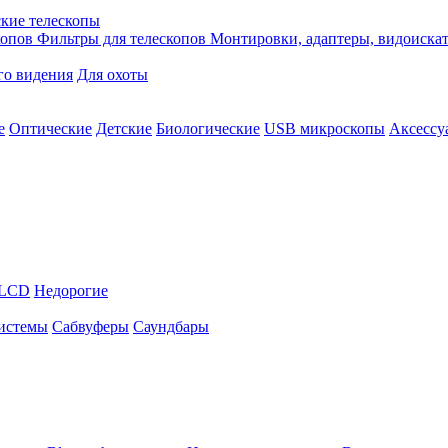
кие телескопы
копов
Фильтры для телескопов
Монтировки, адаптеры, видоиска
го видения
Для охоты
е
Оптические
Детские
Биологические
USB микроскопы
Аксессу
LCD
Недорогие
истемы
Сабвуферы
Саундбары