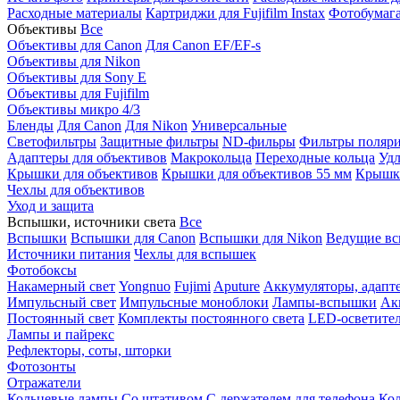
Расходные материалы
Картриджи для Fujifilm Instax
Фотобумага 
Объективы
Все
Объективы для Canon
Для Canon EF/EF-s
Объективы для Nikon
Объективы для Sony E
Объективы для Fujifilm
Объективы микро 4/3
Бленды
Для Canon
Для Nikon
Универсальные
Светофильтры
Защитные фильтры
ND-фильры
Фильтры поляр
Адаптеры для объективов
Макрокольца
Переходные кольца
Удл
Крышки для объективов
Крышки для объективов 55 мм
Крышки
Чехлы для объективов
Уход и защита
Вспышки, источники света
Все
Вспышки
Вспышки для Canon
Вспышки для Nikon
Ведущие в
Источники питания
Чехлы для вспышек
Фотобоксы
Накамерный свет
Yongnuo
Fujimi
Aputure
Аккумуляторы, адапт
Импульсный свет
Импульсные моноблоки
Лампы-вспышки
Ак
Постоянный свет
Комплекты постоянного света
LED-осветите
Лампы и пайрекс
Рефлекторы, соты, шторки
Фотозонты
Отражатели
Кольцевые лампы
Со штативом
С держателем для телефона
Кол