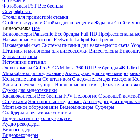
Фотозонты
Фотобоксы
FST
Все бренды
Спецэффекты
Столы для предметной съемки
Стойки и журавли
Стойки для освещения
Журавли
Стойки уни
Видеосъемка
Все
Видеокамеры
Panasonic
Все бренды
Full HD
Профессиональны
Накамерные мониторы
Feelworld
Lilliput
Все бренды
Накамерный свет
Системы питания для накамерного света
Yon
Штативы и моноподы для видеосъемки
Видеоголовы
Видеошт
Хромакей фоны
Источники питания
Экшн камеры
GoPro
SJCAM
Insta 360
DJI
Все бренды
4K Ultra
Микрофоны для видеокамер
Аксессуары для видео микрофоно
Кольцевые лампы
Со штативом
C держателем для телефона
Кол
Риги и плечевые упоры
Наплечные штативы
Держатели и заж
Сумки для видеотехники
Квадрокоптеры
Все бренды
FPV
Недорогие
С хорошей камеро
Стедикамы
Электронные стедикамы
Аксессуары для стедикам
Монтажное оборудование
Видеомикшеры
Суфлеры
Слайдеры и рельсовые системы
Видоискатели и фоллоу-фокусы
Аудио рекордеры
Видеосендеры
Видеорекордеры