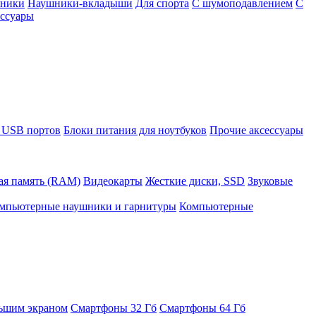
шники
Наушники-вкладыши
Для спорта
С шумоподавлением
С
ссуары
 USB портов
Блоки питания для ноутбуков
Прочие аксессуары
ая память (RAM)
Видеокарты
Жесткие диски, SSD
Звуковые
мпьютерные наушники и гарнитуры
Компьютерные
ьшим экраном
Смартфоны 32 Гб
Смартфоны 64 Гб