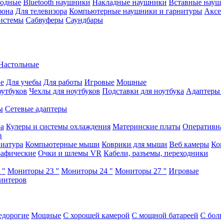
водные
Bluetooth наушники
Накладные наушники
Вставные нау
фона
Для телевизора
Компьютерные наушники и гарнитуры
Аксе
истемы
Сабвуферы
Саундбары
Настольные
е
Для учебы
Для работы
Игровые
Мощные
оутбуков
Чехлы для ноутбуков
Подставки для ноутбука
Адаптеры
ы
Сетевые адаптеры
ра
Кулеры и системы охлаждения
Материнские платы
Оперативн
в
иатура
Компьютерные мыши
Коврики для мыши
Веб камеры
Ко
афические
Очки и шлемы VR
Кабели, разъемы, переходники
 "
Мониторы 23 "
Мониторы 24 "
Мониторы 27 "
Игровые
интеров
едорогие
Мощные
С хорошей камерой
С мощной батареей
С бол