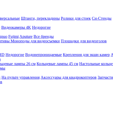
версальные
Штанги, перекладины
Ролики для стоек
Си-Стенды
е
Видеокамеры 4K
Недорогие
gnuo
Fujimi
Aputure
Все бренды
ативы
Моноподы для видеосъемки
Площадки для видеоголов
 HD
Недорогие
Водонепроницаемые
Крепления для экшн камер
А
в
ьцевые лампы 26 см
Кольцевые лампы 45 см
Настольные кольц
имы
й
На пульте управления
Аксессуары для квадрокоптеров
Запчасти
ов