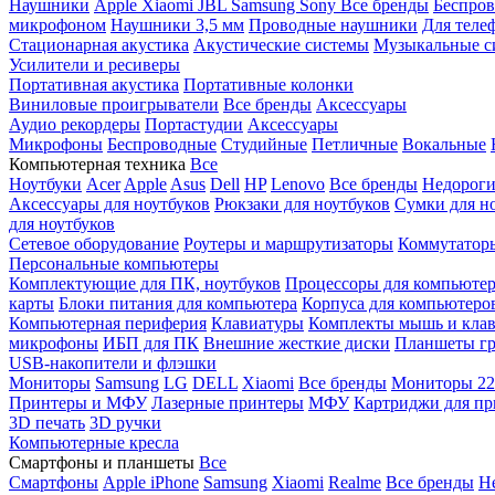
Наушники
Apple
Xiaomi
JBL
Samsung
Sony
Все бренды
Беспро
микрофоном
Наушники 3,5 мм
Проводные наушники
Для теле
Стационарная акустика
Акустические системы
Музыкальные с
Усилители и ресиверы
Портативная акустика
Портативные колонки
Виниловые проигрыватели
Все бренды
Аксессуары
Аудио рекордеры
Портастудии
Аксессуары
Микрофоны
Беспроводные
Студийные
Петличные
Вокальные
Компьютерная техника
Все
Ноутбуки
Acer
Apple
Asus
Dell
HP
Lenovo
Все бренды
Недороги
Аксессуары для ноутбуков
Рюкзаки для ноутбуков
Сумки для н
для ноутбуков
Сетевое оборудование
Роутеры и маршрутизаторы
Коммутатор
Персональные компьютеры
Комплектующие для ПК, ноутбуков
Процессоры для компьюте
карты
Блоки питания для компьютера
Корпуса для компьютеро
Компьютерная периферия
Клавиатуры
Комплекты мышь и клав
микрофоны
ИБП для ПК
Внешние жесткие диски
Планшеты гр
USB-накопители и флэшки
Мониторы
Samsung
LG
DELL
Xiaomi
Все бренды
Мониторы 22
Принтеры и МФУ
Лазерные принтеры
МФУ
Картриджи для пр
3D печать
3D ручки
Компьютерные кресла
Смартфоны и планшеты
Все
Смартфоны
Apple iPhone
Samsung
Xiaomi
Realme
Все бренды
Н