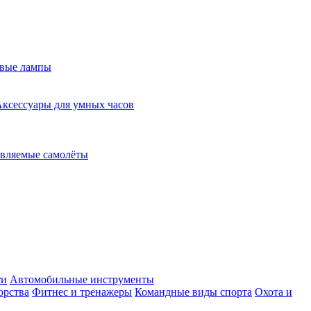
евые лампы
ксессуары для умных часов
вляемые самолёты
ти
Автомобильные инструменты
орства
Фитнес и тренажеры
Командные виды спорта
Охота и