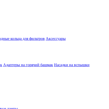
одные кольца для фильтров
Аксессуары
ек
Адаптеры на горячий башмак
Насадки на вспышки
евые лампы