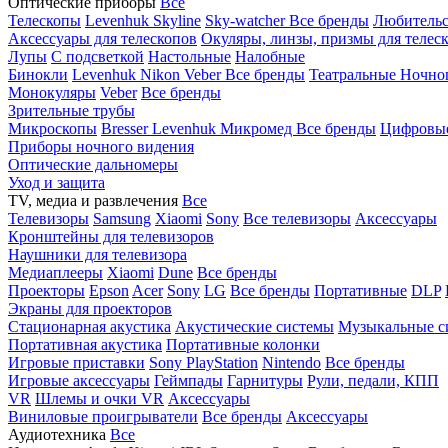
Оптические приборы
Все
Телескопы
Levenhuk Skyline
Sky-watcher
Все бренды
Любительс
Аксессуары для телескопов
Окуляры, линзы, призмы для телес
Лупы
С подсветкой
Настольные
Налобные
Бинокли
Levenhuk
Nikon
Veber
Все бренды
Театральные
Ночно
Монокуляры
Veber
Все бренды
Зрительные трубы
Микроскопы
Bresser
Levenhuk
Микромед
Все бренды
Цифровы
Приборы ночного видения
Оптические дальномеры
Уход и защита
TV, медиа и развлечения
Все
Телевизоры
Samsung
Xiaomi
Sony
Все телевизоры
Аксессуары
Кронштейны для телевизоров
Наушники для телевизора
Медиаплееры
Xiaomi
Dune
Все бренды
Проекторы
Epson
Acer
Sony
LG
Все бренды
Портативные
DLP
Экраны для проекторов
Стационарная акустика
Акустические системы
Музыкальные с
Портативная акустика
Портативные колонки
Игровые приставки
Sony PlayStation
Nintendo
Все бренды
Игровые аксессуары
Геймпады
Гарнитуры
Рули, педали, КПП
VR
Шлемы и очки VR
Аксессуары
Виниловые проигрыватели
Все бренды
Аксессуары
Аудиотехника
Все