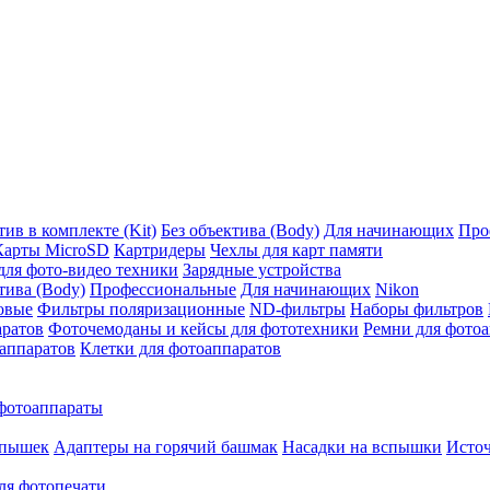
ив в комплекте (Kit)
Без объектива (Body)
Для начинающих
Про
Карты MicroSD
Картридеры
Чехлы для карт памяти
ля фото-видео техники
Зарядные устройства
тива (Body)
Профессиональные
Для начинающих
Nikon
овые
Фильтры поляризационные
ND-фильтры
Наборы фильтров
аратов
Фоточемоданы и кейсы для фототехники
Ремни для фото
аппаратов
Клетки для фотоаппаратов
фотоаппараты
спышек
Адаптеры на горячий башмак
Насадки на вспышки
Исто
ля фотопечати