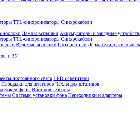
аторы
TTL-синхронизаторы
Синхрокабели
оноблоки
Лампы-вспышки
Аккумуляторы и зарядные устройств
аторы
TTL-синхронизаторы
Синхрокабели
спышки
Ведомые вспышки
Рассеиватели
Держатели для вспыше
еры и ЗУ
екты постоянного света
LED-осветители
Площадки для штативов
Чехлы для штативов
ромакей фоны
Виниловые фоны
стемы
Системы установки фона
Переходники и адаптеры