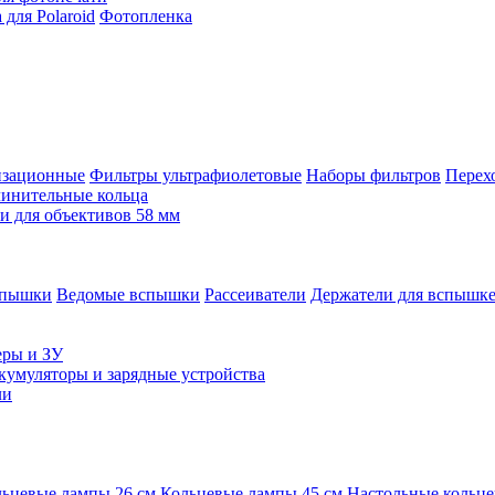
для Polaroid
Фотопленка
изационные
Фильтры ультрафиолетовые
Наборы фильтров
Перех
инительные кольца
 для объективов 58 мм
спышки
Ведомые вспышки
Рассеиватели
Держатели для вспышк
еры и ЗУ
кумуляторы и зарядные устройства
ли
ьцевые лампы 26 см
Кольцевые лампы 45 см
Настольные кольц