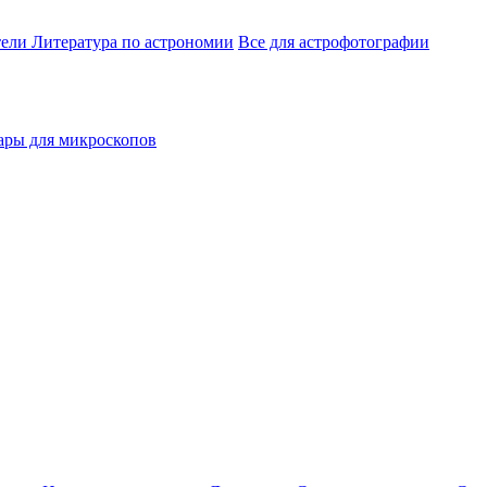
тели
Литература по астрономии
Все для астрофотографии
ары для микроскопов