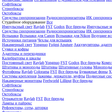
Софтбоксы
Стрипбоксы
Октобоксы
Средства синхронизации
Радиосинхронизаторы
ИК синхрониз
Студийное оборудование
Все
Импульсный свет
Raylab
FST
Godox
Все бренды
Импульсные м
Средства синхронизации
Радиосинхронизаторы
ИК синхрониз
Вспышки
Вспышки для Canon
Вспышки для Nikon
Ведущие в
Источники питания
Чехлы для вспышек
Накамерный свет
Yongnuo
Fujimi
Aputure
Аккумуляторы, адапт
Сумки и кофры
Адаптеры и переходники
Калибраторы и шкалы
Постоянный свет
Raylab
Yongnuo
FST
Godox
Все бренды
Компл
Штативы и моноподы
Штативы
Штативные головы
Моноподы
Фотофоны
Raylab
Colorama
FST
Все бренды
Бумажные фоны
Х
Системы крепления
Зажимы, держатели, муфты
Подвесные си
Накамерные мониторы
Feelworld
Lilliput
Все бренды
Софтбоксы
Стрипбоксы
Октобоксы
Отражатели
Raylab
FST
Все бренды
Лампы и пайрекс
Рефлекторы, соты, шторки