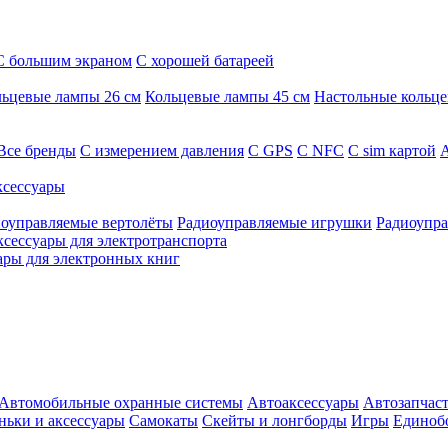
С большим экраном
С хорошей батареей
ьцевые лампы 26 см
Кольцевые лампы 45 см
Настольные кольц
Все бренды
C измерением давления
C GPS
C NFC
C sim картой
А
сессуары
оуправляемые вертолёты
Радиоуправляемые игрушки
Радиоупра
ксессуары для электротранспорта
ары для электронных книг
Автомобильные охранные системы
Автоаксессуары
Автозапчас
ньки и аксессуары
Самокаты
Скейты и лонгборды
Игры
Единоб