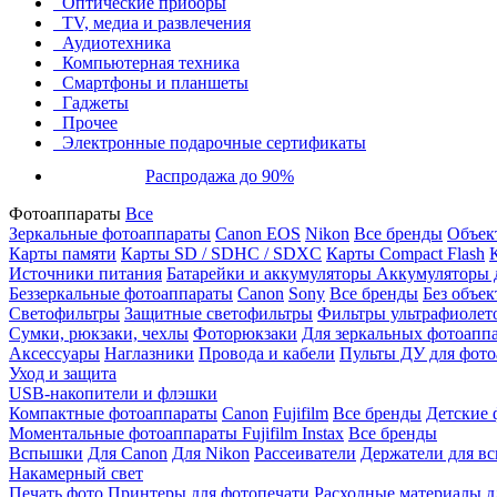
Оптические приборы
TV, медиа и развлечения
Аудиотехника
Компьютерная техника
Смартфоны и планшеты
Гаджеты
Прочее
Электронные подарочные сертификаты
Распродажа до 90%
Фотоаппараты
Все
Зеркальные фотоаппараты
Canon EOS
Nikon
Все бренды
Объект
Карты памяти
Карты SD / SDHC / SDXC
Карты Compact Flash
Источники питания
Батарейки и аккумуляторы
Аккумуляторы д
Беззеркальные фотоаппараты
Canon
Sony
Все бренды
Без объек
Светофильтры
Защитные светофильтры
Фильтры ультрафиолет
Сумки, рюкзаки, чехлы
Фоторюкзаки
Для зеркальных фотоапп
Аксессуары
Наглазники
Провода и кабели
Пульты ДУ для фото
Уход и защита
USB-накопители и флэшки
Компактные фотоаппараты
Canon
Fujifilm
Все бренды
Детские 
Моментальные фотоаппараты
Fujifilm Instax
Все бренды
Вспышки
Для Canon
Для Nikon
Рассеиватели
Держатели для в
Накамерный свет
Печать фото
Принтеры для фотопечати
Расходные материалы д