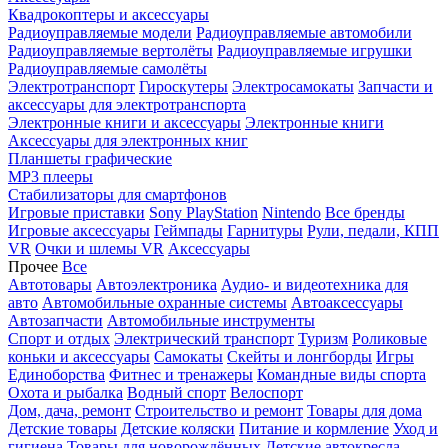
Квадрокоптеры и аксессуары
Радиоуправляемые модели
Радиоуправляемые автомобили
Радиоуправляемые вертолёты
Радиоуправляемые игрушки
Радиоуправляемые самолёты
Электротранспорт
Гироскутеры
Электросамокаты
Запчасти и
аксессуары для электротранспорта
Электронные книги и аксессуары
Электронные книги
Аксессуары для электронных книг
Планшеты графические
MP3 плееры
Стабилизаторы для смартфонов
Игровые приставки
Sony PlayStation
Nintendo
Все бренды
Игровые аксессуары
Геймпады
Гарнитуры
Рули, педали, КПП
VR
Очки и шлемы VR
Аксессуары
Прочее
Все
Автотовары
Автоэлектроника
Аудио- и видеотехника для
авто
Автомобильные охранные системы
Автоаксессуары
Автозапчасти
Автомобильные инструменты
Спорт и отдых
Электрический транспорт
Туризм
Роликовые
коньки и аксессуары
Самокаты
Скейты и лонгборды
Игры
Единоборства
Фитнес и тренажеры
Командные виды спорта
Охота и рыбалка
Водный спорт
Велоспорт
Дом, дача, ремонт
Строительство и ремонт
Товары для дома
Детские товары
Детские коляски
Питание и кормление
Уход и
гигиена
Товары для новорождённых
Детские автокресла