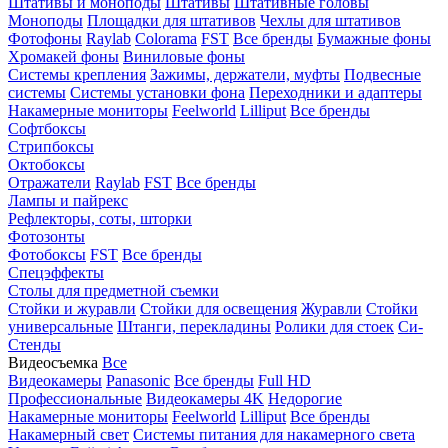
Штативы и моноподы
Штативы
Штативные головы
Моноподы
Площадки для штативов
Чехлы для штативов
Фотофоны
Raylab
Colorama
FST
Все бренды
Бумажные фоны
Хромакей фоны
Виниловые фоны
Системы крепления
Зажимы, держатели, муфты
Подвесные
системы
Системы установки фона
Переходники и адаптеры
Накамерные мониторы
Feelworld
Lilliput
Все бренды
Софтбоксы
Стрипбоксы
Октобоксы
Отражатели
Raylab
FST
Все бренды
Лампы и пайрекс
Рефлекторы, соты, шторки
Фотозонты
Фотобоксы
FST
Все бренды
Спецэффекты
Столы для предметной съемки
Стойки и журавли
Стойки для освещения
Журавли
Стойки
универсальные
Штанги, перекладины
Ролики для стоек
Си-
Стенды
Видеосъемка
Все
Видеокамеры
Panasonic
Все бренды
Full HD
Профессиональные
Видеокамеры 4K
Недорогие
Накамерные мониторы
Feelworld
Lilliput
Все бренды
Накамерный свет
Системы питания для накамерного света