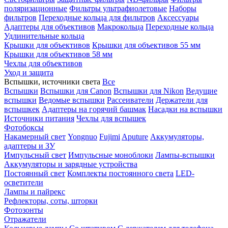
поляризационные
Фильтры ультрафиолетовые
Наборы
фильтров
Переходные кольца для фильтров
Аксессуары
Адаптеры для объективов
Макрокольца
Переходные кольца
Удлинительные кольца
Крышки для объективов
Крышки для объективов 55 мм
Крышки для объективов 58 мм
Чехлы для объективов
Уход и защита
Вспышки, источники света
Все
Вспышки
Вспышки для Canon
Вспышки для Nikon
Ведущие
вспышки
Ведомые вспышки
Рассеиватели
Держатели для
вспышкек
Адаптеры на горячий башмак
Насадки на вспышки
Источники питания
Чехлы для вспышек
Фотобоксы
Накамерный свет
Yongnuo
Fujimi
Aputure
Аккумуляторы,
адаптеры и ЗУ
Импульсный свет
Импульсные моноблоки
Лампы-вспышки
Аккумуляторы и зарядные устройства
Постоянный свет
Комплекты постоянного света
LED-
осветители
Лампы и пайрекс
Рефлекторы, соты, шторки
Фотозонты
Отражатели