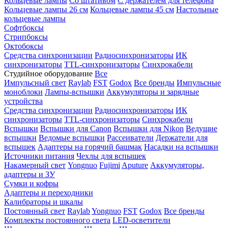
Кольцевые лампы
Со штативом
С держателем для телефона
Кольцевые лампы 26 см
Кольцевые лампы 45 см
Настольные
кольцевые лампы
Софтбоксы
Стрипбоксы
Октобоксы
Средства синхронизации
Радиосинхронизаторы
ИК
синхронизаторы
TTL-синхронизаторы
Синхрокабели
Студийное оборудование
Все
Импульсный свет
Raylab
FST
Godox
Все бренды
Импульсные
моноблоки
Лампы-вспышки
Аккумуляторы и зарядные
устройства
Средства синхронизации
Радиосинхронизаторы
ИК
синхронизаторы
TTL-синхронизаторы
Синхрокабели
Вспышки
Вспышки для Canon
Вспышки для Nikon
Ведущие
вспышки
Ведомые вспышки
Рассеиватели
Держатели для
вспышек
Адаптеры на горячий башмак
Насадки на вспышки
Источники питания
Чехлы для вспышек
Накамерный свет
Yongnuo
Fujimi
Aputure
Аккумуляторы,
адаптеры и ЗУ
Сумки и кофры
Адаптеры и переходники
Калибраторы и шкалы
Постоянный свет
Raylab
Yongnuo
FST
Godox
Все бренды
Комплекты постоянного света
LED-осветители