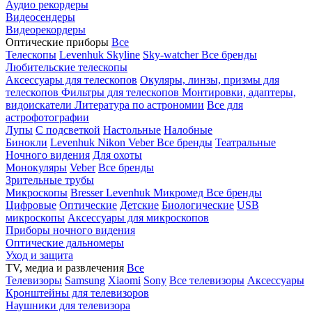
Аудио рекордеры
Видеосендеры
Видеорекордеры
Оптические приборы
Все
Телескопы
Levenhuk Skyline
Sky-watcher
Все бренды
Любительские телескопы
Аксессуары для телескопов
Окуляры, линзы, призмы для
телескопов
Фильтры для телескопов
Монтировки, адаптеры,
видоискатели
Литература по астрономии
Все для
астрофотографии
Лупы
С подсветкой
Настольные
Налобные
Бинокли
Levenhuk
Nikon
Veber
Все бренды
Театральные
Ночного видения
Для охоты
Монокуляры
Veber
Все бренды
Зрительные трубы
Микроскопы
Bresser
Levenhuk
Микромед
Все бренды
Цифровые
Оптические
Детские
Биологические
USB
микроскопы
Аксессуары для микроскопов
Приборы ночного видения
Оптические дальномеры
Уход и защита
TV, медиа и развлечения
Все
Телевизоры
Samsung
Xiaomi
Sony
Все телевизоры
Аксессуары
Кронштейны для телевизоров
Наушники для телевизора