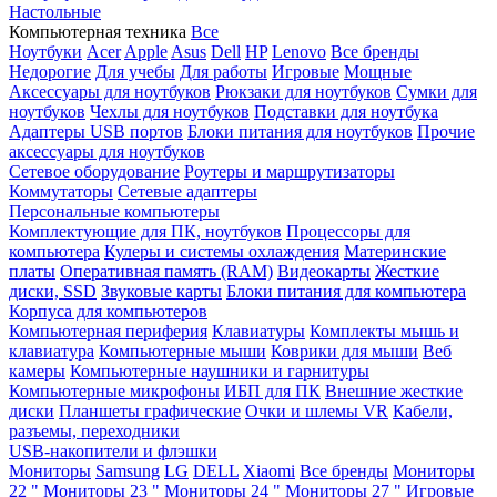
Настольные
Компьютерная техника
Все
Ноутбуки
Acer
Apple
Asus
Dell
HP
Lenovo
Все бренды
Недорогие
Для учебы
Для работы
Игровые
Мощные
Аксессуары для ноутбуков
Рюкзаки для ноутбуков
Сумки для
ноутбуков
Чехлы для ноутбуков
Подставки для ноутбука
Адаптеры USB портов
Блоки питания для ноутбуков
Прочие
аксессуары для ноутбуков
Сетевое оборудование
Роутеры и маршрутизаторы
Коммутаторы
Сетевые адаптеры
Персональные компьютеры
Комплектующие для ПК, ноутбуков
Процессоры для
компьютера
Кулеры и системы охлаждения
Материнские
платы
Оперативная память (RAM)
Видеокарты
Жесткие
диски, SSD
Звуковые карты
Блоки питания для компьютера
Корпуса для компьютеров
Компьютерная периферия
Клавиатуры
Комплекты мышь и
клавиатура
Компьютерные мыши
Коврики для мыши
Веб
камеры
Компьютерные наушники и гарнитуры
Компьютерные микрофоны
ИБП для ПК
Внешние жесткие
диски
Планшеты графические
Очки и шлемы VR
Кабели,
разъемы, переходники
USB-накопители и флэшки
Мониторы
Samsung
LG
DELL
Xiaomi
Все бренды
Мониторы
22 "
Мониторы 23 "
Мониторы 24 "
Мониторы 27 "
Игровые