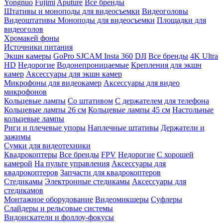
Yongnuo
Fujimi
Aputure
Все бренды
Штативы и моноподы для видеосъемки
Видеоголовы
Видеоштативы
Моноподы для видеосъемки
Площадки для
видеоголов
Хромакей фоны
Источники питания
Экшн камеры
GoPro
SJCAM
Insta 360
DJI
Все бренды
4K Ultra
HD
Недорогие
Водонепроницаемые
Крепления для экшн
камер
Аксессуары для экшн камер
Микрофоны для видеокамер
Аксессуары для видео
микрофонов
Кольцевые лампы
Со штативом
C держателем для телефона
Кольцевые лампы 26 см
Кольцевые лампы 45 см
Настольные
кольцевые лампы
Риги и плечевые упоры
Наплечные штативы
Держатели и
зажимы
Сумки для видеотехники
Квадрокоптеры
Все бренды
FPV
Недорогие
С хорошей
камерой
На пульте управления
Аксессуары для
квадрокоптеров
Запчасти для квадрокоптеров
Стедикамы
Электронные стедикамы
Аксессуары для
стедикамов
Монтажное оборудование
Видеомикшеры
Суфлеры
Слайдеры и рельсовые системы
Видоискатели и фоллоу-фокусы