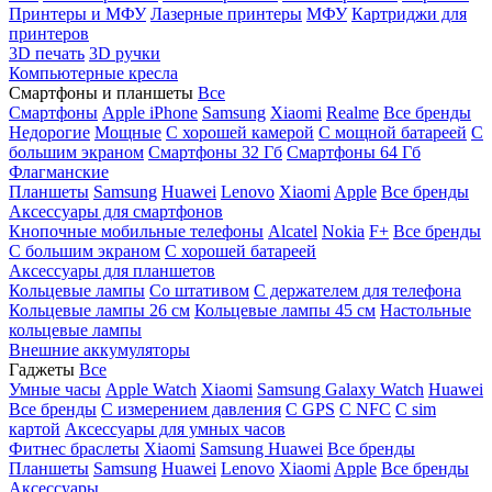
Принтеры и МФУ
Лазерные принтеры
МФУ
Картриджи для
принтеров
3D печать
3D ручки
Компьютерные кресла
Смартфоны и планшеты
Все
Смартфоны
Apple iPhone
Samsung
Xiaomi
Realme
Все бренды
Недорогие
Мощные
С хорошей камерой
С мощной батареей
С
большим экраном
Смартфоны 32 Гб
Смартфоны 64 Гб
Флагманские
Планшеты
Samsung
Huawei
Lenovo
Xiaomi
Apple
Все бренды
Аксессуары для смартфонов
Кнопочные мобильные телефоны
Alcatel
Nokia
F+
Все бренды
С большим экраном
С хорошей батареей
Аксессуары для планшетов
Кольцевые лампы
Со штативом
C держателем для телефона
Кольцевые лампы 26 см
Кольцевые лампы 45 см
Настольные
кольцевые лампы
Внешние аккумуляторы
Гаджеты
Все
Умные часы
Apple Watch
Xiaomi
Samsung Galaxy Watch
Huawei
Все бренды
C измерением давления
C GPS
C NFC
C sim
картой
Аксессуары для умных часов
Фитнес браслеты
Xiaomi
Samsung
Huawei
Все бренды
Планшеты
Samsung
Huawei
Lenovo
Xiaomi
Apple
Все бренды
Аксессуары