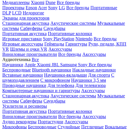
Медиаплееры
Xiaomi
Dune
Все бренды
Проекторы
Epson
Acer
Sony
LG
Все бренды
Портативные
DLP
LCD
Недорогие
Экраны для проекторов
Стационарная акустика
Акустические системы
Музыкальные
системы
Сабвуферы
Саундбары
Портативная акустика
Портативные колонки
Игровые приставки
Sony PlayStation
Nintendo
Все бренды
Игровые аксессуары
Геймпады
Гарнитуры
Рули, педали, КПП
VR
Шлемы и очки VR
Аксессуары
Виниловые проигрыватели
Все бренды
Аксессуары
Аудиотехника
Все
Наушники
Apple
Xiaomi
JBL
Samsung
Sony
Все бренды
Беспроводные
Bluetooth наушники
Накладные наушники
Вставные наушники
Наушники-вкладыши
Для спорта
С
шумоподавлением
С микрофоном
Наушники 3,5 мм
Проводные наушники
Для телефона
Для телевизора
Компьютерные наушники и гарнитуры
Аксессуары
Стационарная акустика
Акустические системы
Музыкальные
системы
Сабвуферы
Саундбары
Усилители и ресиверы
Портативная акустика
Портативные колонки
Виниловые проигрыватели
Все бренды
Аксессуары
Аудио рекордеры
Портастудии
Аксессуары
Микрофоны
Беспроводные
Студийные
Петличные
Вокальные