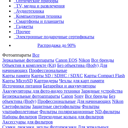
Оптические приборы
TV, медиа и развлечения
Аудиотехника
Компьютерная техника
Смартфоны и планшеты
Гаджеты
Прочее
Электронные подарочные сертификаты
Распродажа до 90%
Фотоаппараты
Все
Зеркальные фотоаппараты
Canon EOS
Nikon
Все бренды
Объектив в комплекте (Kit)
Без объектива (Body)
Для
начинающих
Профессиональные
Карты памяти
Карты SD / SDHC / SDXC
Карты Compact Flash
Карты MicroSD
Картридеры
Чехлы для карт памяти
Источники питания
Батарейки и аккумуляторы
Аккумуляторы для фото-видео техники
Зарядные устройства
Беззеркальные фотоаппараты
Canon
Sony
Все бренды
Без
объектива (Body)
Профессиональные
Для начинающих
Nikon
Светофильтры
Защитные светофильтры
Фильтры
ультрафиолетовые
Фильтры поляризационные
ND-фильтры
Наборы фильтров
Переходные кольца для фильтров
Аксессуары для фильтров
Сумки, рюкзаки, чехлы
Фоторюкзаки
Для зеркальных