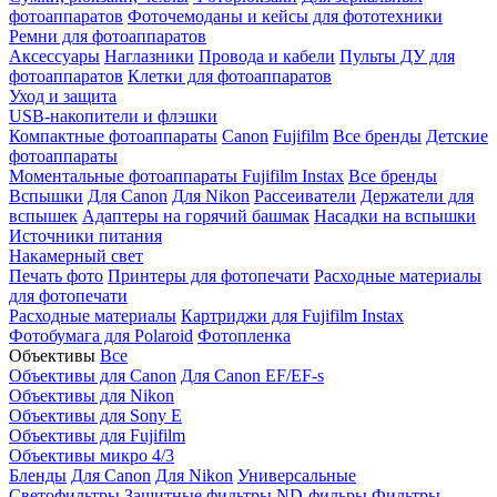
фотоаппаратов
Фоточемоданы и кейсы для фототехники
Ремни для фотоаппаратов
Аксессуары
Наглазники
Провода и кабели
Пульты ДУ для
фотоаппаратов
Клетки для фотоаппаратов
Уход и защита
USB-накопители и флэшки
Компактные фотоаппараты
Canon
Fujifilm
Все бренды
Детские
фотоаппараты
Моментальные фотоаппараты
Fujifilm Instax
Все бренды
Вспышки
Для Canon
Для Nikon
Рассеиватели
Держатели для
вспышек
Адаптеры на горячий башмак
Насадки на вспышки
Источники питания
Накамерный свет
Печать фото
Принтеры для фотопечати
Расходные материалы
для фотопечати
Расходные материалы
Картриджи для Fujifilm Instax
Фотобумага для Polaroid
Фотопленка
Объективы
Все
Объективы для Canon
Для Canon EF/EF-s
Объективы для Nikon
Объективы для Sony E
Объективы для Fujifilm
Объективы микро 4/3
Бленды
Для Canon
Для Nikon
Универсальные
Светофильтры
Защитные фильтры
ND-фильры
Фильтры