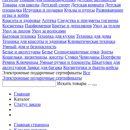
Товары для школы
Детский спорт
Детская комната
Детская
площадка
Игрушки и подарки
Куклы и пупсы
Развивающие
игры и хобби
Красота и здоровье
Аптека
Средства и предметы гигиены
Косметика
Парфюмерия
Бритье и депиляция
Уход за телом
Уход за лицом
Уход за волосами
Бытовая техника
Техника для кухни
Техника для дома
Техника для красоты и здоровья
Климатическая техника
Умный дом и безопасность
Белье и аксессуары
Белье
Солнцезащитные очки
Зонты
Кошельки, визитницы, кисеты
Сумки
Чемоданы
Портфели
Ремни
Ключницы
Умные ручки и блокноты
Шкатулки для
аксессуаров
Замки для багажа
Косметички и бьюти-кейсы
Электронные подарочные сертификаты
Все
Электронные подарочные сертификаты
Искать товары ...
Главная
Каталог
Статус заказа
Главная страница
Каталог товаров