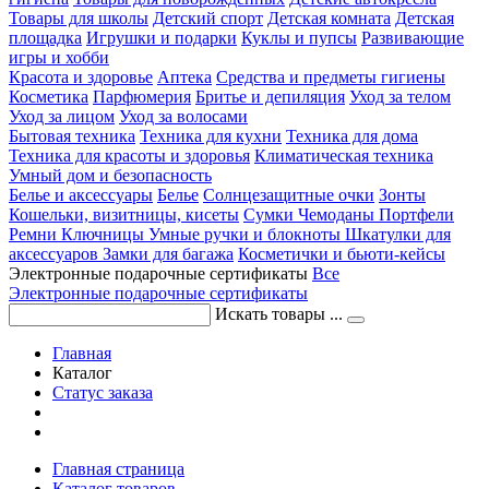
Товары для школы
Детский спорт
Детская комната
Детская
площадка
Игрушки и подарки
Куклы и пупсы
Развивающие
игры и хобби
Красота и здоровье
Аптека
Средства и предметы гигиены
Косметика
Парфюмерия
Бритье и депиляция
Уход за телом
Уход за лицом
Уход за волосами
Бытовая техника
Техника для кухни
Техника для дома
Техника для красоты и здоровья
Климатическая техника
Умный дом и безопасность
Белье и аксессуары
Белье
Солнцезащитные очки
Зонты
Кошельки, визитницы, кисеты
Сумки
Чемоданы
Портфели
Ремни
Ключницы
Умные ручки и блокноты
Шкатулки для
аксессуаров
Замки для багажа
Косметички и бьюти-кейсы
Электронные подарочные сертификаты
Все
Электронные подарочные сертификаты
Искать товары ...
Главная
Каталог
Статус заказа
Главная страница
Каталог товаров