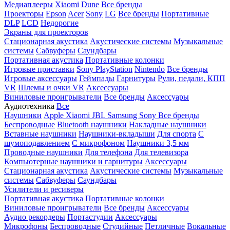
Медиаплееры
Xiaomi
Dune
Все бренды
Проекторы
Epson
Acer
Sony
LG
Все бренды
Портативные
DLP
LCD
Недорогие
Экраны для проекторов
Стационарная акустика
Акустические системы
Музыкальные
системы
Сабвуферы
Саундбары
Портативная акустика
Портативные колонки
Игровые приставки
Sony PlayStation
Nintendo
Все бренды
Игровые аксессуары
Геймпады
Гарнитуры
Рули, педали, КПП
VR
Шлемы и очки VR
Аксессуары
Виниловые проигрыватели
Все бренды
Аксессуары
Аудиотехника
Все
Наушники
Apple
Xiaomi
JBL
Samsung
Sony
Все бренды
Беспроводные
Bluetooth наушники
Накладные наушники
Вставные наушники
Наушники-вкладыши
Для спорта
С
шумоподавлением
С микрофоном
Наушники 3,5 мм
Проводные наушники
Для телефона
Для телевизора
Компьютерные наушники и гарнитуры
Аксессуары
Стационарная акустика
Акустические системы
Музыкальные
системы
Сабвуферы
Саундбары
Усилители и ресиверы
Портативная акустика
Портативные колонки
Виниловые проигрыватели
Все бренды
Аксессуары
Аудио рекордеры
Портастудии
Аксессуары
Микрофоны
Беспроводные
Студийные
Петличные
Вокальные