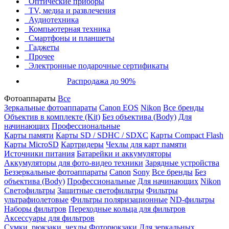
Оптические приборы
TV, медиа и развлечения
Аудиотехника
Компьютерная техника
Смартфоны и планшеты
Гаджеты
Прочее
Электронные подарочные сертификаты
Распродажа до 90%
Фотоаппараты
Все
Зеркальные фотоаппараты
Canon EOS
Nikon
Все бренды
Объектив в комплекте (Kit)
Без объектива (Body)
Для
начинающих
Профессиональные
Карты памяти
Карты SD / SDHC / SDXC
Карты Compact Flash
Карты MicroSD
Картридеры
Чехлы для карт памяти
Источники питания
Батарейки и аккумуляторы
Аккумуляторы для фото-видео техники
Зарядные устройства
Беззеркальные фотоаппараты
Canon
Sony
Все бренды
Без
объектива (Body)
Профессиональные
Для начинающих
Nikon
Светофильтры
Защитные светофильтры
Фильтры
ультрафиолетовые
Фильтры поляризационные
ND-фильтры
Наборы фильтров
Переходные кольца для фильтров
Аксессуары для фильтров
Сумки, рюкзаки, чехлы
Фоторюкзаки
Для зеркальных