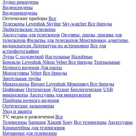
Аудио рекордеры
Видеосендеры
Видеорекордеры
Оптические приборы
Все
Телескопы
Levenhuk Skyline
Sky-watcher
Все бренды
Любительские телескопы
Аксессуары для телескопов
Окуляры, линзы, призмы для
телескопов
Фильтры для телескопов
Монтировки, адаптеры,
видоискатели
Литература по астрономии
Все для
астрофотографии
Лупы
С подсветкой
Настольные
Налобные
Бинокли
Levenhuk
Nikon
Veber
Все бренды
Театральные
Ночного видения
Для охоты
Монокуляры
Veber
Все бренды
Зрительные трубы
Микроскопы
Bresser
Levenhuk
Микромед
Все бренды
Цифровые
Оптические
Детские
Биологические
USB
микроскопы
Аксессуары для микроскопов
Приборы ночного видения
Оптические дальномеры
Уход и защита
TV, медиа и развлечения
Все
Телевизоры
Samsung
Xiaomi
Sony
Все телевизоры
Аксессуары
Кронштейны для телевизоров
Наушники для телевизора