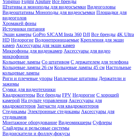
Yongnuo
Fujimi
Aputure
Все бренды
Штативы и моноподы для видеосъемки
Видеоголовы
Видеоштативы
Моноподы для видеосъемки
Площадки для
видеоголов
Хромакей фоны
Источники питания
Экшн камеры
GoPro
SJCAM
Insta 360
DJI
Все бренды
4K Ultra
HD
Недорогие
Водонепроницаемые
Крепления для экшн
камер
Аксессуары для экшн камер
Микрофоны для видеокамер
Аксессуары для видео
микрофонов
Кольцевые лампы
Со штативом
C держателем для телефона
Кольцевые лампы 26 см
Кольцевые лампы 45 см
Настольные
кольцевые лампы
Риги и плечевые упоры
Наплечные штативы
Держатели и
зажимы
Сумки для видеотехники
Квадрокоптеры
Все бренды
FPV
Недорогие
С хорошей
камерой
На пульте управления
Аксессуары для
квадрокоптеров
Запчасти для квадрокоптеров
Стедикамы
Электронные стедикамы
Аксессуары для
стедикамов
Монтажное оборудование
Видеомикшеры
Суфлеры
Слайдеры и рельсовые системы
Видоискатели и фоллоу-фокусы