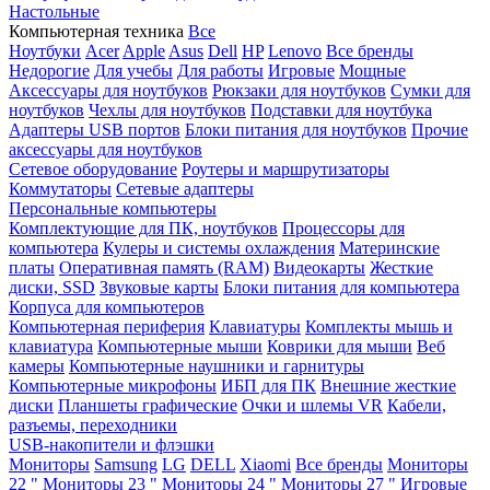
Настольные
Компьютерная техника
Все
Ноутбуки
Acer
Apple
Asus
Dell
HP
Lenovo
Все бренды
Недорогие
Для учебы
Для работы
Игровые
Мощные
Аксессуары для ноутбуков
Рюкзаки для ноутбуков
Сумки для
ноутбуков
Чехлы для ноутбуков
Подставки для ноутбука
Адаптеры USB портов
Блоки питания для ноутбуков
Прочие
аксессуары для ноутбуков
Сетевое оборудование
Роутеры и маршрутизаторы
Коммутаторы
Сетевые адаптеры
Персональные компьютеры
Комплектующие для ПК, ноутбуков
Процессоры для
компьютера
Кулеры и системы охлаждения
Материнские
платы
Оперативная память (RAM)
Видеокарты
Жесткие
диски, SSD
Звуковые карты
Блоки питания для компьютера
Корпуса для компьютеров
Компьютерная периферия
Клавиатуры
Комплекты мышь и
клавиатура
Компьютерные мыши
Коврики для мыши
Веб
камеры
Компьютерные наушники и гарнитуры
Компьютерные микрофоны
ИБП для ПК
Внешние жесткие
диски
Планшеты графические
Очки и шлемы VR
Кабели,
разъемы, переходники
USB-накопители и флэшки
Мониторы
Samsung
LG
DELL
Xiaomi
Все бренды
Мониторы
22 "
Мониторы 23 "
Мониторы 24 "
Мониторы 27 "
Игровые