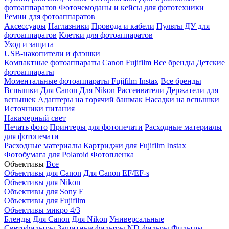
фотоаппаратов
Фоточемоданы и кейсы для фототехники
Ремни для фотоаппаратов
Аксессуары
Наглазники
Провода и кабели
Пульты ДУ для
фотоаппаратов
Клетки для фотоаппаратов
Уход и защита
USB-накопители и флэшки
Компактные фотоаппараты
Canon
Fujifilm
Все бренды
Детские
фотоаппараты
Моментальные фотоаппараты
Fujifilm Instax
Все бренды
Вспышки
Для Canon
Для Nikon
Рассеиватели
Держатели для
вспышек
Адаптеры на горячий башмак
Насадки на вспышки
Источники питания
Накамерный свет
Печать фото
Принтеры для фотопечати
Расходные материалы
для фотопечати
Расходные материалы
Картриджи для Fujifilm Instax
Фотобумага для Polaroid
Фотопленка
Объективы
Все
Объективы для Canon
Для Canon EF/EF-s
Объективы для Nikon
Объективы для Sony E
Объективы для Fujifilm
Объективы микро 4/3
Бленды
Для Canon
Для Nikon
Универсальные
Светофильтры
Защитные фильтры
ND-фильры
Фильтры