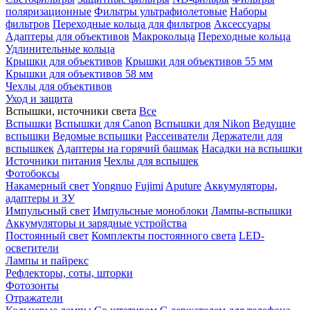
поляризационные
Фильтры ультрафиолетовые
Наборы
фильтров
Переходные кольца для фильтров
Аксессуары
Адаптеры для объективов
Макрокольца
Переходные кольца
Удлинительные кольца
Крышки для объективов
Крышки для объективов 55 мм
Крышки для объективов 58 мм
Чехлы для объективов
Уход и защита
Вспышки, источники света
Все
Вспышки
Вспышки для Canon
Вспышки для Nikon
Ведущие
вспышки
Ведомые вспышки
Рассеиватели
Держатели для
вспышкек
Адаптеры на горячий башмак
Насадки на вспышки
Источники питания
Чехлы для вспышек
Фотобоксы
Накамерный свет
Yongnuo
Fujimi
Aputure
Аккумуляторы,
адаптеры и ЗУ
Импульсный свет
Импульсные моноблоки
Лампы-вспышки
Аккумуляторы и зарядные устройства
Постоянный свет
Комплекты постоянного света
LED-
осветители
Лампы и пайрекс
Рефлекторы, соты, шторки
Фотозонты
Отражатели