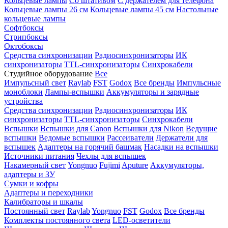
Кольцевые лампы
Со штативом
С держателем для телефона
Кольцевые лампы 26 см
Кольцевые лампы 45 см
Настольные
кольцевые лампы
Софтбоксы
Стрипбоксы
Октобоксы
Средства синхронизации
Радиосинхронизаторы
ИК
синхронизаторы
TTL-синхронизаторы
Синхрокабели
Студийное оборудование
Все
Импульсный свет
Raylab
FST
Godox
Все бренды
Импульсные
моноблоки
Лампы-вспышки
Аккумуляторы и зарядные
устройства
Средства синхронизации
Радиосинхронизаторы
ИК
синхронизаторы
TTL-синхронизаторы
Синхрокабели
Вспышки
Вспышки для Canon
Вспышки для Nikon
Ведущие
вспышки
Ведомые вспышки
Рассеиватели
Держатели для
вспышек
Адаптеры на горячий башмак
Насадки на вспышки
Источники питания
Чехлы для вспышек
Накамерный свет
Yongnuo
Fujimi
Aputure
Аккумуляторы,
адаптеры и ЗУ
Сумки и кофры
Адаптеры и переходники
Калибраторы и шкалы
Постоянный свет
Raylab
Yongnuo
FST
Godox
Все бренды
Комплекты постоянного света
LED-осветители