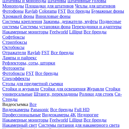
Штативы и моноподы
Штативы
Штативные головы
Моноподы
Площадки для штативов
Чехлы для штативов
Фотофоны
Raylab
Colorama
FST
Все бренды
Бумажные фоны
Хромакей фоны
Виниловые фоны
Системы крепления
Зажимы, держатели, муфты
Подвесные
системы
Системы установки фона
Переходники и адаптеры
Накамерные мониторы
Feelworld
Lilliput
Все бренды
Софтбоксы
Стрипбоксы
Октобоксы
Отражатели
Raylab
FST
Все бренды
Лампы и пайрекс
Рефлекторы, соты, шторки
Фотозонты
Фотобоксы
FST
Все бренды
Спецэффекты
Столы для предметной съемки
Стойки и журавли
Стойки для освещения
Журавли
Стойки
универсальные
Штанги, перекладины
Ролики для стоек
Си-
Стенды
Видеосъемка
Все
Видеокамеры
Panasonic
Все бренды
Full HD
Профессиональные
Видеокамеры 4K
Недорогие
Накамерные мониторы
Feelworld
Lilliput
Все бренды
Накамерный свет
Системы питания для накамерного света