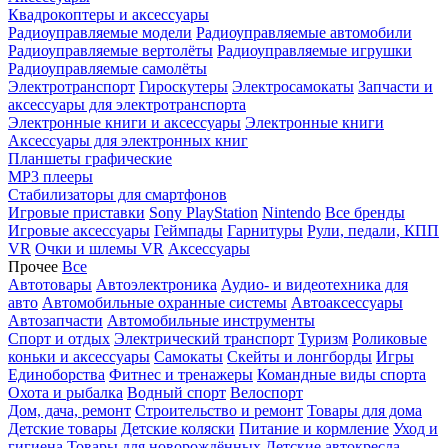
Квадрокоптеры и аксессуары
Радиоуправляемые модели
Радиоуправляемые автомобили
Радиоуправляемые вертолёты
Радиоуправляемые игрушки
Радиоуправляемые самолёты
Электротранспорт
Гироскутеры
Электросамокаты
Запчасти и
аксессуары для электротранспорта
Электронные книги и аксессуары
Электронные книги
Аксессуары для электронных книг
Планшеты графические
MP3 плееры
Стабилизаторы для смартфонов
Игровые приставки
Sony PlayStation
Nintendo
Все бренды
Игровые аксессуары
Геймпады
Гарнитуры
Рули, педали, КПП
VR
Очки и шлемы VR
Аксессуары
Прочее
Все
Автотовары
Автоэлектроника
Аудио- и видеотехника для
авто
Автомобильные охранные системы
Автоаксессуары
Автозапчасти
Автомобильные инструменты
Спорт и отдых
Электрический транспорт
Туризм
Роликовые
коньки и аксессуары
Самокаты
Скейты и лонгборды
Игры
Единоборства
Фитнес и тренажеры
Командные виды спорта
Охота и рыбалка
Водный спорт
Велоспорт
Дом, дача, ремонт
Строительство и ремонт
Товары для дома
Детские товары
Детские коляски
Питание и кормление
Уход и
гигиена
Товары для новорождённых
Детские автокресла