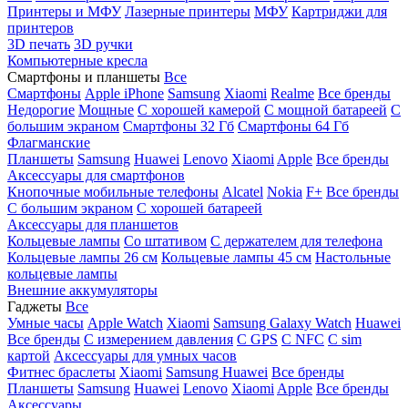
Принтеры и МФУ
Лазерные принтеры
МФУ
Картриджи для
принтеров
3D печать
3D ручки
Компьютерные кресла
Смартфоны и планшеты
Все
Смартфоны
Apple iPhone
Samsung
Xiaomi
Realme
Все бренды
Недорогие
Мощные
С хорошей камерой
С мощной батареей
С
большим экраном
Смартфоны 32 Гб
Смартфоны 64 Гб
Флагманские
Планшеты
Samsung
Huawei
Lenovo
Xiaomi
Apple
Все бренды
Аксессуары для смартфонов
Кнопочные мобильные телефоны
Alcatel
Nokia
F+
Все бренды
С большим экраном
С хорошей батареей
Аксессуары для планшетов
Кольцевые лампы
Со штативом
C держателем для телефона
Кольцевые лампы 26 см
Кольцевые лампы 45 см
Настольные
кольцевые лампы
Внешние аккумуляторы
Гаджеты
Все
Умные часы
Apple Watch
Xiaomi
Samsung Galaxy Watch
Huawei
Все бренды
C измерением давления
C GPS
C NFC
C sim
картой
Аксессуары для умных часов
Фитнес браслеты
Xiaomi
Samsung
Huawei
Все бренды
Планшеты
Samsung
Huawei
Lenovo
Xiaomi
Apple
Все бренды
Аксессуары