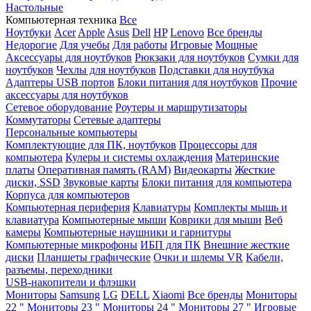
Настольные
Компьютерная техника
Все
Ноутбуки
Acer
Apple
Asus
Dell
HP
Lenovo
Все бренды
Недорогие
Для учебы
Для работы
Игровые
Мощные
Аксессуары для ноутбуков
Рюкзаки для ноутбуков
Сумки для
ноутбуков
Чехлы для ноутбуков
Подставки для ноутбука
Адаптеры USB портов
Блоки питания для ноутбуков
Прочие
аксессуары для ноутбуков
Сетевое оборудование
Роутеры и маршрутизаторы
Коммутаторы
Сетевые адаптеры
Персональные компьютеры
Комплектующие для ПК, ноутбуков
Процессоры для
компьютера
Кулеры и системы охлаждения
Материнские
платы
Оперативная память (RAM)
Видеокарты
Жесткие
диски, SSD
Звуковые карты
Блоки питания для компьютера
Корпуса для компьютеров
Компьютерная периферия
Клавиатуры
Комплекты мышь и
клавиатура
Компьютерные мыши
Коврики для мыши
Веб
камеры
Компьютерные наушники и гарнитуры
Компьютерные микрофоны
ИБП для ПК
Внешние жесткие
диски
Планшеты графические
Очки и шлемы VR
Кабели,
разъемы, переходники
USB-накопители и флэшки
Мониторы
Samsung
LG
DELL
Xiaomi
Все бренды
Мониторы
22 "
Мониторы 23 "
Мониторы 24 "
Мониторы 27 "
Игровые