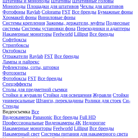
Штативы и моноподы
Штативы
Штативные головы
Моноподы
Площадки для штативов
Чехлы для штативов
Фотофоны
Raylab
Colorama
FST
Все бренды
Бумажные фоны
Хромакей фоны
Виниловые фоны
Системы крепления
Зажимы, держатели, муфты
Подвесные
системы
Системы установки фона
Переходники и адаптеры
Накамерные мониторы
Feelworld
Lilliput
Все бренды
Софтбоксы
Стрипбоксы
Октобоксы
Отражатели
Raylab
FST
Все бренды
Лампы и пайрекс
Рефлекторы, соты, шторки
Фотозонты
Фотобоксы
FST
Все бренды
Спецэффекты
Столы для предметной съемки
Стойки и журавли
Стойки для освещения
Журавли
Стойки
универсальные
Штанги, перекладины
Ролики для стоек
Си-
Стенды
Видеосъемка
Все
Видеокамеры
Panasonic
Все бренды
Full HD
Профессиональные
Видеокамеры 4K
Недорогие
Накамерные мониторы
Feelworld
Lilliput
Все бренды
Накамерный свет
Системы питания для накамерного света