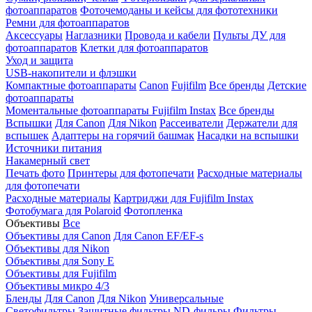
фотоаппаратов
Фоточемоданы и кейсы для фототехники
Ремни для фотоаппаратов
Аксессуары
Наглазники
Провода и кабели
Пульты ДУ для
фотоаппаратов
Клетки для фотоаппаратов
Уход и защита
USB-накопители и флэшки
Компактные фотоаппараты
Canon
Fujifilm
Все бренды
Детские
фотоаппараты
Моментальные фотоаппараты
Fujifilm Instax
Все бренды
Вспышки
Для Canon
Для Nikon
Рассеиватели
Держатели для
вспышек
Адаптеры на горячий башмак
Насадки на вспышки
Источники питания
Накамерный свет
Печать фото
Принтеры для фотопечати
Расходные материалы
для фотопечати
Расходные материалы
Картриджи для Fujifilm Instax
Фотобумага для Polaroid
Фотопленка
Объективы
Все
Объективы для Canon
Для Canon EF/EF-s
Объективы для Nikon
Объективы для Sony E
Объективы для Fujifilm
Объективы микро 4/3
Бленды
Для Canon
Для Nikon
Универсальные
Светофильтры
Защитные фильтры
ND-фильры
Фильтры