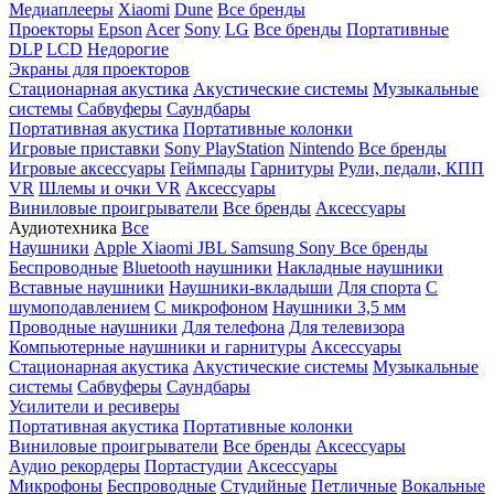
Медиаплееры
Xiaomi
Dune
Все бренды
Проекторы
Epson
Acer
Sony
LG
Все бренды
Портативные
DLP
LCD
Недорогие
Экраны для проекторов
Стационарная акустика
Акустические системы
Музыкальные
системы
Сабвуферы
Саундбары
Портативная акустика
Портативные колонки
Игровые приставки
Sony PlayStation
Nintendo
Все бренды
Игровые аксессуары
Геймпады
Гарнитуры
Рули, педали, КПП
VR
Шлемы и очки VR
Аксессуары
Виниловые проигрыватели
Все бренды
Аксессуары
Аудиотехника
Все
Наушники
Apple
Xiaomi
JBL
Samsung
Sony
Все бренды
Беспроводные
Bluetooth наушники
Накладные наушники
Вставные наушники
Наушники-вкладыши
Для спорта
С
шумоподавлением
С микрофоном
Наушники 3,5 мм
Проводные наушники
Для телефона
Для телевизора
Компьютерные наушники и гарнитуры
Аксессуары
Стационарная акустика
Акустические системы
Музыкальные
системы
Сабвуферы
Саундбары
Усилители и ресиверы
Портативная акустика
Портативные колонки
Виниловые проигрыватели
Все бренды
Аксессуары
Аудио рекордеры
Портастудии
Аксессуары
Микрофоны
Беспроводные
Студийные
Петличные
Вокальные