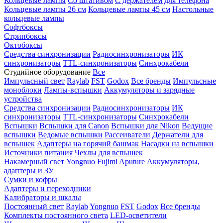
Кольцевые лампы
Со штативом
С держателем для телефона
Кольцевые лампы 26 см
Кольцевые лампы 45 см
Настольные
кольцевые лампы
Софтбоксы
Стрипбоксы
Октобоксы
Средства синхронизации
Радиосинхронизаторы
ИК
синхронизаторы
TTL-синхронизаторы
Синхрокабели
Студийное оборудование
Все
Импульсный свет
Raylab
FST
Godox
Все бренды
Импульсные
моноблоки
Лампы-вспышки
Аккумуляторы и зарядные
устройства
Средства синхронизации
Радиосинхронизаторы
ИК
синхронизаторы
TTL-синхронизаторы
Синхрокабели
Вспышки
Вспышки для Canon
Вспышки для Nikon
Ведущие
вспышки
Ведомые вспышки
Рассеиватели
Держатели для
вспышек
Адаптеры на горячий башмак
Насадки на вспышки
Источники питания
Чехлы для вспышек
Накамерный свет
Yongnuo
Fujimi
Aputure
Аккумуляторы,
адаптеры и ЗУ
Сумки и кофры
Адаптеры и переходники
Калибраторы и шкалы
Постоянный свет
Raylab
Yongnuo
FST
Godox
Все бренды
Комплекты постоянного света
LED-осветители