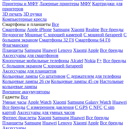
Принтеры и МФУ
Лазерные принтеры
МФУ
Картриджи для
принтеров
3D печать
3D ручки
Компьютерные кресла
Смартфоны и планшеты
Все
Смартфоны
Apple iPhone
Samsung
Xiaomi
Realme
Все бренды
Недорогие
Мощные
С хорошей камерой
С мощной батареей
С
большим экраном
Смартфоны 32 Гб
Смартфоны 64 Гб
Флагманские
Планшеты
Samsung
Huawei
Lenovo
Xiaomi
Apple
Все бренды
Аксессуары для смартфонов
Кнопочные мобильные телефоны
Alcatel
Nokia
F+
Все бренды
С большим экраном
С хорошей батареей
Аксессуары для планшетов
Кольцевые лампы
Со штативом
C держателем для телефона
Кольцевые лампы 26 см
Кольцевые лампы 45 см
Настольные
кольцевые лампы
Внешние аккумуляторы
Гаджеты
Все
Умные часы
Apple Watch
Xiaomi
Samsung Galaxy Watch
Huawei
Все бренды
C измерением давления
C GPS
C NFC
C sim
картой
Аксессуары для умных часов
Фитнес браслеты
Xiaomi
Samsung
Huawei
Все бренды
Планшеты
Samsung
Huawei
Lenovo
Xiaomi
Apple
Все бренды
Аксессуары