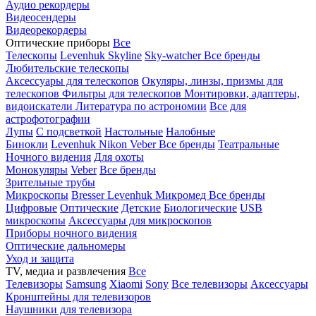
Аудио рекордеры
Видеосендеры
Видеорекордеры
Оптические приборы
Все
Телескопы
Levenhuk Skyline
Sky-watcher
Все бренды
Любительские телескопы
Аксессуары для телескопов
Окуляры, линзы, призмы для
телескопов
Фильтры для телескопов
Монтировки, адаптеры,
видоискатели
Литература по астрономии
Все для
астрофотографии
Лупы
С подсветкой
Настольные
Налобные
Бинокли
Levenhuk
Nikon
Veber
Все бренды
Театральные
Ночного видения
Для охоты
Монокуляры
Veber
Все бренды
Зрительные трубы
Микроскопы
Bresser
Levenhuk
Микромед
Все бренды
Цифровые
Оптические
Детские
Биологические
USB
микроскопы
Аксессуары для микроскопов
Приборы ночного видения
Оптические дальномеры
Уход и защита
TV, медиа и развлечения
Все
Телевизоры
Samsung
Xiaomi
Sony
Все телевизоры
Аксессуары
Кронштейны для телевизоров
Наушники для телевизора