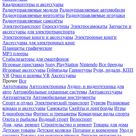
Квадрокоптеры и аксессуары
Радиоуправляемые модели
Радиоуправляемые автомобили
Радиоуправляемые вертолёты
Радиоуправляемые игрушки
Радиоуправляемые самолёты
Электротранспорт
Гироскутеры
Электросамокаты
Запчасти и
аксессуары для электротранспорта
Электронные книги и аксессуары
Электронные книги
Аксессуары для электронных книг
Планшеты графические
MP3 плееры
Стабилизаторы для смартфонов
Игровые приставки
Sony PlayStation
Nintendo
Все бренды
Игровые аксессуары
Геймпады
Гарнитуры
Рули, педали, КПП
VR
Очки и шлемы VR
Аксессуары
Прочее
Все
Автотовары
Автоэлектроника
Аудио- и видеотехника для
авто
Автомобильные охранные системы
Автоаксессуары
Автозапчасти
Автомобильные инструменты
Спорт и отдых
Электрический транспорт
Туризм
Роликовые
коньки и аксессуары
Самокаты
Скейты и лонгборды
Игры
Единоборства
Фитнес и тренажеры
Командные виды спорта
Охота и рыбалка
Водный спорт
Велоспорт
Дом, дача, ремонт
Строительство и ремонт
Товары для дома
Детские товары
Детские коляски
Питание и кормление
Уход и
гигиена
Товары для новорождённых
Детские автокресла