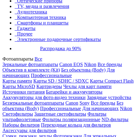
Оптические приборы
TV, медиа и развлечения
Аудиотехника
Компьютерная техника
Смартфоны и планшеты
Гаджеты
Прочее
Электронные подарочные сертификаты
Распродажа до 90%
Фотоаппараты
Все
Зеркальные фотоаппараты
Canon EOS
Nikon
Все бренды
Объектив в комплекте (Kit)
Без объектива (Body)
Для
начинающих
Профессиональные
Карты памяти
Карты SD / SDHC / SDXC
Карты Compact Flash
Карты MicroSD
Картридеры
Чехлы для карт памяти
Источники питания
Батарейки и аккумуляторы
Аккумуляторы для фото-видео техники
Зарядные устройства
Беззеркальные фотоаппараты
Canon
Sony
Все бренды
Без
объектива (Body)
Профессиональные
Для начинающих
Nikon
Светофильтры
Защитные светофильтры
Фильтры
ультрафиолетовые
Фильтры поляризационные
ND-фильтры
Наборы фильтров
Переходные кольца для фильтров
Аксессуары для фильтров
Сумки, рюкзаки, чехлы
Фоторюкзаки
Для зеркальных