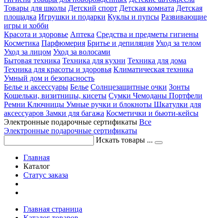
Товары для школы
Детский спорт
Детская комната
Детская
площадка
Игрушки и подарки
Куклы и пупсы
Развивающие
игры и хобби
Красота и здоровье
Аптека
Средства и предметы гигиены
Косметика
Парфюмерия
Бритье и депиляция
Уход за телом
Уход за лицом
Уход за волосами
Бытовая техника
Техника для кухни
Техника для дома
Техника для красоты и здоровья
Климатическая техника
Умный дом и безопасность
Белье и аксессуары
Белье
Солнцезащитные очки
Зонты
Кошельки, визитницы, кисеты
Сумки
Чемоданы
Портфели
Ремни
Ключницы
Умные ручки и блокноты
Шкатулки для
аксессуаров
Замки для багажа
Косметички и бьюти-кейсы
Электронные подарочные сертификаты
Все
Электронные подарочные сертификаты
Искать товары ...
Главная
Каталог
Статус заказа
Главная страница
Каталог товаров