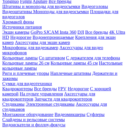
Yongnuo
Fujimi
Aputure
Все бренды
Штативы и моноподы для видеосъемки
Видеоголовы
Видеоштативы
Моноподы для видеосъемки
Площадки для
видеоголов
Хромакей фоны
Источники питания
Экшн камеры
GoPro
SJCAM
Insta 360
DJI
Все бренды
4K Ultra
HD
Недорогие
Водонепроницаемые
Крепления для экшн
камер
Аксессуары для экшн камер
Микрофоны для видеокамер
Аксессуары для видео
микрофонов
Кольцевые лампы
Со штативом
C держателем для телефона
Кольцевые лампы 26 см
Кольцевые лампы 45 см
Настольные
кольцевые лампы
Риги и плечевые упоры
Наплечные штативы
Держатели и
зажимы
Сумки для видеотехники
Квадрокоптеры
Все бренды
FPV
Недорогие
С хорошей
камерой
На пульте управления
Аксессуары для
квадрокоптеров
Запчасти для квадрокоптеров
Стедикамы
Электронные стедикамы
Аксессуары для
стедикамов
Монтажное оборудование
Видеомикшеры
Суфлеры
Слайдеры и рельсовые системы
Видоискатели и фоллоу-фокусы