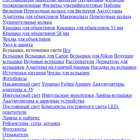
поляризационные
Фильтры ультрафиолетовые
Наборы
фильтров
Переходные кольца для фильтров
Аксессуары
Адаптеры для объективов
Макрокольца
Переходные кольца
Удлинительные кольца
Крышки для объективов
Крышки для объективов 55 мм
Крышки для объективов 58 мм
Чехлы для объективов
Уход и защита
Вспышки, источники света
Все
Вспышки
Вспышки для Canon
Вспышки для Nikon
Ведущие
вспышки
Ведомые вспышки
Рассеиватели
Держатели для
вспышкек
Адаптеры на горячий башмак
Насадки на вспышки
Источники питания
Чехлы для вспышек
Фотобоксы
Накамерный свет
Yongnuo
Fujimi
Aputure
Аккумуляторы,
адаптеры и ЗУ
Импульсный свет
Импульсные моноблоки
Лампы-вспышки
Аккумуляторы и зарядные устройства
Постоянный свет
Комплекты постоянного света
LED-
осветители
Лампы и пайрекс
Рефлекторы, соты, шторки
Фотозонты
Отражатели