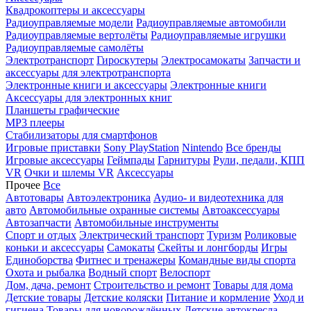
Квадрокоптеры и аксессуары
Радиоуправляемые модели
Радиоуправляемые автомобили
Радиоуправляемые вертолёты
Радиоуправляемые игрушки
Радиоуправляемые самолёты
Электротранспорт
Гироскутеры
Электросамокаты
Запчасти и
аксессуары для электротранспорта
Электронные книги и аксессуары
Электронные книги
Аксессуары для электронных книг
Планшеты графические
MP3 плееры
Стабилизаторы для смартфонов
Игровые приставки
Sony PlayStation
Nintendo
Все бренды
Игровые аксессуары
Геймпады
Гарнитуры
Рули, педали, КПП
VR
Очки и шлемы VR
Аксессуары
Прочее
Все
Автотовары
Автоэлектроника
Аудио- и видеотехника для
авто
Автомобильные охранные системы
Автоаксессуары
Автозапчасти
Автомобильные инструменты
Спорт и отдых
Электрический транспорт
Туризм
Роликовые
коньки и аксессуары
Самокаты
Скейты и лонгборды
Игры
Единоборства
Фитнес и тренажеры
Командные виды спорта
Охота и рыбалка
Водный спорт
Велоспорт
Дом, дача, ремонт
Строительство и ремонт
Товары для дома
Детские товары
Детские коляски
Питание и кормление
Уход и
гигиена
Товары для новорождённых
Детские автокресла