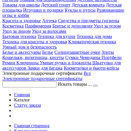
Товары для школы
Детский спорт
Детская комната
Детская
площадка
Игрушки и подарки
Куклы и пупсы
Развивающие
игры и хобби
Красота и здоровье
Аптека
Средства и предметы гигиены
Косметика
Парфюмерия
Бритье и депиляция
Уход за телом
Уход за лицом
Уход за волосами
Бытовая техника
Техника для кухни
Техника для дома
Техника для красоты и здоровья
Климатическая техника
Умный дом и безопасность
Белье и аксессуары
Белье
Солнцезащитные очки
Зонты
Кошельки, визитницы, кисеты
Сумки
Чемоданы
Портфели
Ремни
Ключницы
Умные ручки и блокноты
Шкатулки для
аксессуаров
Замки для багажа
Косметички и бьюти-кейсы
Электронные подарочные сертификаты
Все
Электронные подарочные сертификаты
Искать товары ...
Главная
Каталог
Статус заказа
Главная страница
Каталог товаров