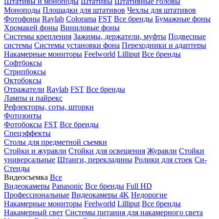
Штативы и моноподы
Штативы
Штативные головы
Моноподы
Площадки для штативов
Чехлы для штативов
Фотофоны
Raylab
Colorama
FST
Все бренды
Бумажные фоны
Хромакей фоны
Виниловые фоны
Системы крепления
Зажимы, держатели, муфты
Подвесные
системы
Системы установки фона
Переходники и адаптеры
Накамерные мониторы
Feelworld
Lilliput
Все бренды
Софтбоксы
Стрипбоксы
Октобоксы
Отражатели
Raylab
FST
Все бренды
Лампы и пайрекс
Рефлекторы, соты, шторки
Фотозонты
Фотобоксы
FST
Все бренды
Спецэффекты
Столы для предметной съемки
Стойки и журавли
Стойки для освещения
Журавли
Стойки
универсальные
Штанги, перекладины
Ролики для стоек
Си-
Стенды
Видеосъемка
Все
Видеокамеры
Panasonic
Все бренды
Full HD
Профессиональные
Видеокамеры 4K
Недорогие
Накамерные мониторы
Feelworld
Lilliput
Все бренды
Накамерный свет
Системы питания для накамерного света