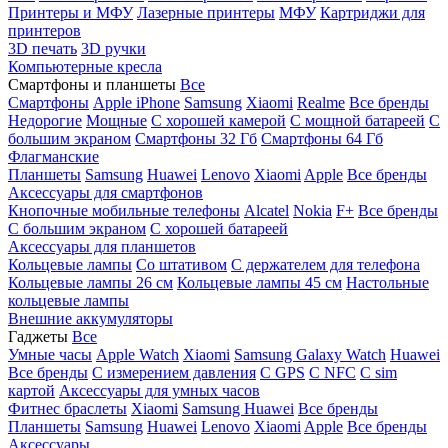
Принтеры и МФУ
Лазерные принтеры
МФУ
Картриджи для
принтеров
3D печать
3D ручки
Компьютерные кресла
Смартфоны и планшеты
Все
Смартфоны
Apple iPhone
Samsung
Xiaomi
Realme
Все бренды
Недорогие
Мощные
С хорошей камерой
С мощной батареей
С
большим экраном
Смартфоны 32 Гб
Смартфоны 64 Гб
Флагманские
Планшеты
Samsung
Huawei
Lenovo
Xiaomi
Apple
Все бренды
Аксессуары для смартфонов
Кнопочные мобильные телефоны
Alcatel
Nokia
F+
Все бренды
С большим экраном
С хорошей батареей
Аксессуары для планшетов
Кольцевые лампы
Со штативом
C держателем для телефона
Кольцевые лампы 26 см
Кольцевые лампы 45 см
Настольные
кольцевые лампы
Внешние аккумуляторы
Гаджеты
Все
Умные часы
Apple Watch
Xiaomi
Samsung Galaxy Watch
Huawei
Все бренды
C измерением давления
C GPS
C NFC
C sim
картой
Аксессуары для умных часов
Фитнес браслеты
Xiaomi
Samsung
Huawei
Все бренды
Планшеты
Samsung
Huawei
Lenovo
Xiaomi
Apple
Все бренды
Аксессуары