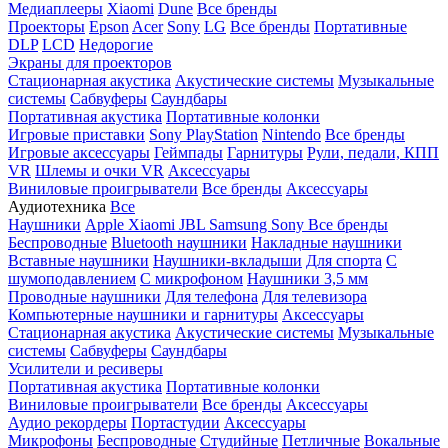
Медиаплееры
Xiaomi
Dune
Все бренды
Проекторы
Epson
Acer
Sony
LG
Все бренды
Портативные
DLP
LCD
Недорогие
Экраны для проекторов
Стационарная акустика
Акустические системы
Музыкальные
системы
Сабвуферы
Саундбары
Портативная акустика
Портативные колонки
Игровые приставки
Sony PlayStation
Nintendo
Все бренды
Игровые аксессуары
Геймпады
Гарнитуры
Рули, педали, КПП
VR
Шлемы и очки VR
Аксессуары
Виниловые проигрыватели
Все бренды
Аксессуары
Аудиотехника
Все
Наушники
Apple
Xiaomi
JBL
Samsung
Sony
Все бренды
Беспроводные
Bluetooth наушники
Накладные наушники
Вставные наушники
Наушники-вкладыши
Для спорта
С
шумоподавлением
С микрофоном
Наушники 3,5 мм
Проводные наушники
Для телефона
Для телевизора
Компьютерные наушники и гарнитуры
Аксессуары
Стационарная акустика
Акустические системы
Музыкальные
системы
Сабвуферы
Саундбары
Усилители и ресиверы
Портативная акустика
Портативные колонки
Виниловые проигрыватели
Все бренды
Аксессуары
Аудио рекордеры
Портастудии
Аксессуары
Микрофоны
Беспроводные
Студийные
Петличные
Вокальные