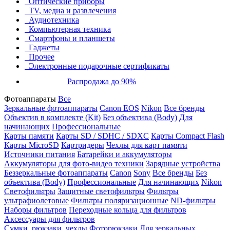
Оптические приборы
TV, медиа и развлечения
Аудиотехника
Компьютерная техника
Смартфоны и планшеты
Гаджеты
Прочее
Электронные подарочные сертификаты
Распродажа до 90%
Фотоаппараты
Все
Зеркальные фотоаппараты
Canon EOS
Nikon
Все бренды
Объектив в комплекте (Kit)
Без объектива (Body)
Для
начинающих
Профессиональные
Карты памяти
Карты SD / SDHC / SDXC
Карты Compact Flash
Карты MicroSD
Картридеры
Чехлы для карт памяти
Источники питания
Батарейки и аккумуляторы
Аккумуляторы для фото-видео техники
Зарядные устройства
Беззеркальные фотоаппараты
Canon
Sony
Все бренды
Без
объектива (Body)
Профессиональные
Для начинающих
Nikon
Светофильтры
Защитные светофильтры
Фильтры
ультрафиолетовые
Фильтры поляризационные
ND-фильтры
Наборы фильтров
Переходные кольца для фильтров
Аксессуары для фильтров
Сумки, рюкзаки, чехлы
Фоторюкзаки
Для зеркальных