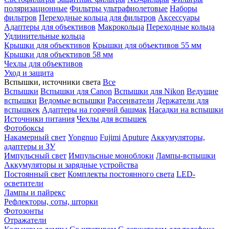
поляризационные
Фильтры ультрафиолетовые
Наборы
фильтров
Переходные кольца для фильтров
Аксессуары
Адаптеры для объективов
Макрокольца
Переходные кольца
Удлинительные кольца
Крышки для объективов
Крышки для объективов 55 мм
Крышки для объективов 58 мм
Чехлы для объективов
Уход и защита
Вспышки, источники света
Все
Вспышки
Вспышки для Canon
Вспышки для Nikon
Ведущие
вспышки
Ведомые вспышки
Рассеиватели
Держатели для
вспышкек
Адаптеры на горячий башмак
Насадки на вспышки
Источники питания
Чехлы для вспышек
Фотобоксы
Накамерный свет
Yongnuo
Fujimi
Aputure
Аккумуляторы,
адаптеры и ЗУ
Импульсный свет
Импульсные моноблоки
Лампы-вспышки
Аккумуляторы и зарядные устройства
Постоянный свет
Комплекты постоянного света
LED-
осветители
Лампы и пайрекс
Рефлекторы, соты, шторки
Фотозонты
Отражатели