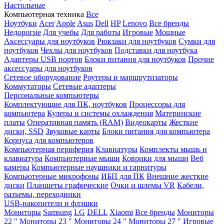
Настольные
Компьютерная техника
Все
Ноутбуки
Acer
Apple
Asus
Dell
HP
Lenovo
Все бренды
Недорогие
Для учебы
Для работы
Игровые
Мощные
Аксессуары для ноутбуков
Рюкзаки для ноутбуков
Сумки для
ноутбуков
Чехлы для ноутбуков
Подставки для ноутбука
Адаптеры USB портов
Блоки питания для ноутбуков
Прочие
аксессуары для ноутбуков
Сетевое оборудование
Роутеры и маршрутизаторы
Коммутаторы
Сетевые адаптеры
Персональные компьютеры
Комплектующие для ПК, ноутбуков
Процессоры для
компьютера
Кулеры и системы охлаждения
Материнские
платы
Оперативная память (RAM)
Видеокарты
Жесткие
диски, SSD
Звуковые карты
Блоки питания для компьютера
Корпуса для компьютеров
Компьютерная периферия
Клавиатуры
Комплекты мышь и
клавиатура
Компьютерные мыши
Коврики для мыши
Веб
камеры
Компьютерные наушники и гарнитуры
Компьютерные микрофоны
ИБП для ПК
Внешние жесткие
диски
Планшеты графические
Очки и шлемы VR
Кабели,
разъемы, переходники
USB-накопители и флэшки
Мониторы
Samsung
LG
DELL
Xiaomi
Все бренды
Мониторы
22 "
Мониторы 23 "
Мониторы 24 "
Мониторы 27 "
Игровые