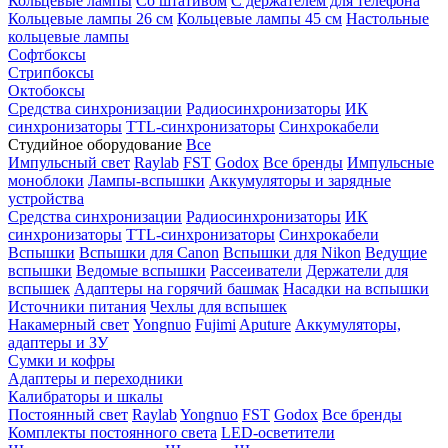
Кольцевые лампы
Со штативом
С держателем для телефона
Кольцевые лампы 26 см
Кольцевые лампы 45 см
Настольные
кольцевые лампы
Софтбоксы
Стрипбоксы
Октобоксы
Средства синхронизации
Радиосинхронизаторы
ИК
синхронизаторы
TTL-синхронизаторы
Синхрокабели
Студийное оборудование
Все
Импульсный свет
Raylab
FST
Godox
Все бренды
Импульсные
моноблоки
Лампы-вспышки
Аккумуляторы и зарядные
устройства
Средства синхронизации
Радиосинхронизаторы
ИК
синхронизаторы
TTL-синхронизаторы
Синхрокабели
Вспышки
Вспышки для Canon
Вспышки для Nikon
Ведущие
вспышки
Ведомые вспышки
Рассеиватели
Держатели для
вспышек
Адаптеры на горячий башмак
Насадки на вспышки
Источники питания
Чехлы для вспышек
Накамерный свет
Yongnuo
Fujimi
Aputure
Аккумуляторы,
адаптеры и ЗУ
Сумки и кофры
Адаптеры и переходники
Калибраторы и шкалы
Постоянный свет
Raylab
Yongnuo
FST
Godox
Все бренды
Комплекты постоянного света
LED-осветители