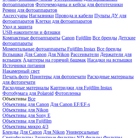
фотоаппаратов
Фоточемоданы и кейсы для фототехники
Ремни для фотоаппаратов
Аксессуары
Наглазники
Провода и кабели
Пульты ДУ для
фотоаппаратов
Клетки для фотоаппаратов
Уход и защита
USB-накопители и флэшки
Компактные фотоаппараты
Canon
Fujifilm
Все бренды
Детские
фотоаппараты
Моментальные фотоаппараты
Fujifilm Instax
Все бренды
Вспышки
Для Canon
Для Nikon
Рассеиватели
Держатели для
вспышек
Адаптеры на горячий башмак
Насадки на вспышки
Источники питания
Накамерный свет
Печать фото
Принтеры для фотопечати
Расходные материалы
для фотопечати
Расходные материалы
Картриджи для Fujifilm Instax
Фотобумага для Polaroid
Фотопленка
Объективы
Все
Объективы для Canon
Для Canon EF/EF-s
Объективы для Nikon
Объективы для Sony E
Объективы для Fujifilm
Объективы микро 4/3
Бленды
Для Canon
Для Nikon
Универсальные
Светофильтры
Защитные фильтры
ND-фильры
Фильтры