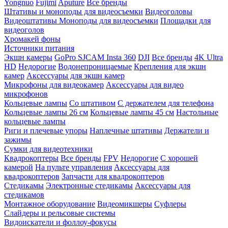
Yongnuo
Fujimi
Aputure
Все бренды
Штативы и моноподы для видеосъемки
Видеоголовы
Видеоштативы
Моноподы для видеосъемки
Площадки для
видеоголов
Хромакей фоны
Источники питания
Экшн камеры
GoPro
SJCAM
Insta 360
DJI
Все бренды
4K Ultra
HD
Недорогие
Водонепроницаемые
Крепления для экшн
камер
Аксессуары для экшн камер
Микрофоны для видеокамер
Аксессуары для видео
микрофонов
Кольцевые лампы
Со штативом
C держателем для телефона
Кольцевые лампы 26 см
Кольцевые лампы 45 см
Настольные
кольцевые лампы
Риги и плечевые упоры
Наплечные штативы
Держатели и
зажимы
Сумки для видеотехники
Квадрокоптеры
Все бренды
FPV
Недорогие
С хорошей
камерой
На пульте управления
Аксессуары для
квадрокоптеров
Запчасти для квадрокоптеров
Стедикамы
Электронные стедикамы
Аксессуары для
стедикамов
Монтажное оборудование
Видеомикшеры
Суфлеры
Слайдеры и рельсовые системы
Видоискатели и фоллоу-фокусы