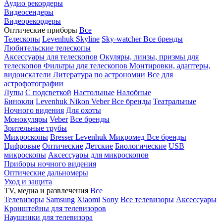
Аудио рекордеры
Видеосендеры
Видеорекордеры
Оптические приборы
Все
Телескопы
Levenhuk Skyline
Sky-watcher
Все бренды
Любительские телескопы
Аксессуары для телескопов
Окуляры, линзы, призмы для
телескопов
Фильтры для телескопов
Монтировки, адаптеры,
видоискатели
Литература по астрономии
Все для
астрофотографии
Лупы
С подсветкой
Настольные
Налобные
Бинокли
Levenhuk
Nikon
Veber
Все бренды
Театральные
Ночного видения
Для охоты
Монокуляры
Veber
Все бренды
Зрительные трубы
Микроскопы
Bresser
Levenhuk
Микромед
Все бренды
Цифровые
Оптические
Детские
Биологические
USB
микроскопы
Аксессуары для микроскопов
Приборы ночного видения
Оптические дальномеры
Уход и защита
TV, медиа и развлечения
Все
Телевизоры
Samsung
Xiaomi
Sony
Все телевизоры
Аксессуары
Кронштейны для телевизоров
Наушники для телевизора