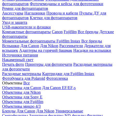
фотоаппаратов
Фоточемоданы и кейсы для фототехники
Ремни для фотоаппаратов
Аксессуары
Наглазники
Провода и кабели
Пульты ДУ для
фотоаппаратов
Клетки для фотоаппаратов
Уход и защита
USB-накопители и флэшки
Компактные фотоаппараты
Canon
Fujifilm
Все бренды
Детские
фотоаппараты
Моментальные фотоаппараты
Fujifilm Instax
Все бренды
Вспышки
Для Canon
Для Nikon
Рассеиватели
Держатели для
вспышек
Адаптеры на горячий башмак
Насадки на вспышки
Источники питания
Накамерный свет
Печать фото
Принтеры для фотопечати
Расходные материалы
для фотопечати
Расходные материалы
Картриджи для Fujifilm Instax
Фотобумага для Polaroid
Фотопленка
Объективы
Все
Объективы для Canon
Для Canon EF/EF-s
Объективы для Nikon
Объективы для Sony E
Объективы для Fujifilm
Объективы микро 4/3
Бленды
Для Canon
Для Nikon
Универсальные
Светофильтры
Защитные фильтры
ND-фильры
Фильтры