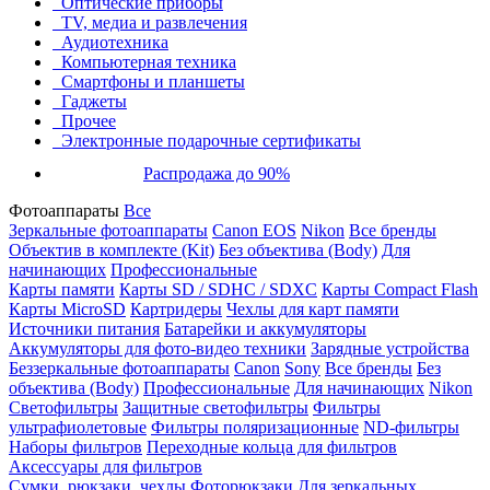
Оптические приборы
TV, медиа и развлечения
Аудиотехника
Компьютерная техника
Смартфоны и планшеты
Гаджеты
Прочее
Электронные подарочные сертификаты
Распродажа до 90%
Фотоаппараты
Все
Зеркальные фотоаппараты
Canon EOS
Nikon
Все бренды
Объектив в комплекте (Kit)
Без объектива (Body)
Для
начинающих
Профессиональные
Карты памяти
Карты SD / SDHC / SDXC
Карты Compact Flash
Карты MicroSD
Картридеры
Чехлы для карт памяти
Источники питания
Батарейки и аккумуляторы
Аккумуляторы для фото-видео техники
Зарядные устройства
Беззеркальные фотоаппараты
Canon
Sony
Все бренды
Без
объектива (Body)
Профессиональные
Для начинающих
Nikon
Светофильтры
Защитные светофильтры
Фильтры
ультрафиолетовые
Фильтры поляризационные
ND-фильтры
Наборы фильтров
Переходные кольца для фильтров
Аксессуары для фильтров
Сумки, рюкзаки, чехлы
Фоторюкзаки
Для зеркальных