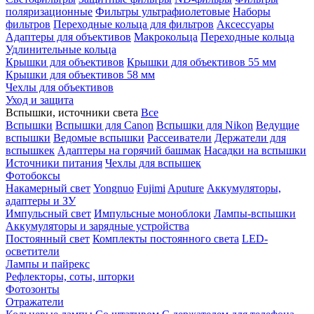
поляризационные
Фильтры ультрафиолетовые
Наборы
фильтров
Переходные кольца для фильтров
Аксессуары
Адаптеры для объективов
Макрокольца
Переходные кольца
Удлинительные кольца
Крышки для объективов
Крышки для объективов 55 мм
Крышки для объективов 58 мм
Чехлы для объективов
Уход и защита
Вспышки, источники света
Все
Вспышки
Вспышки для Canon
Вспышки для Nikon
Ведущие
вспышки
Ведомые вспышки
Рассеиватели
Держатели для
вспышкек
Адаптеры на горячий башмак
Насадки на вспышки
Источники питания
Чехлы для вспышек
Фотобоксы
Накамерный свет
Yongnuo
Fujimi
Aputure
Аккумуляторы,
адаптеры и ЗУ
Импульсный свет
Импульсные моноблоки
Лампы-вспышки
Аккумуляторы и зарядные устройства
Постоянный свет
Комплекты постоянного света
LED-
осветители
Лампы и пайрекс
Рефлекторы, соты, шторки
Фотозонты
Отражатели