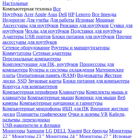
Настольные
Компьютерная техника
Все
Ноутбуки
Acer
Apple
Asus
Dell
HP
Lenovo
Все бренды
Недорогие
Для учебы
Для работы
Игровые
Мощные
Аксессуары для ноутбуков
Рюкзаки для ноутбуков
Сумки для
ноутбуков
Чехлы для ноутбуков
Подставки для ноутбука
Адаптеры USB портов
Блоки питания для ноутбуков
Прочие
аксессуары для ноутбуков
Сетевое оборудование
Роутеры и маршрутизаторы
Коммутаторы
Сетевые адаптеры
Персональные компьютеры
Комплектующие для ПК, ноутбуков
Процессоры для
компьютера
Кулеры и системы охлаждения
Материнские
платы
Оперативная память (RAM)
Видеокарты
Жесткие
диски, SSD
Звуковые карты
Блоки питания для компьютера
Корпуса для компьютеров
Компьютерная периферия
Клавиатуры
Комплекты мышь и
клавиатура
Компьютерные мыши
Коврики для мыши
Веб
камеры
Компьютерные наушники и гарнитуры
Компьютерные микрофоны
ИБП для ПК
Внешние жесткие
диски
Планшеты графические
Очки и шлемы VR
Кабели,
разъемы, переходники
USB-накопители и флэшки
Мониторы
Samsung
LG
DELL
Xiaomi
Все бренды
Мониторы
22 "
Мониторы 23 "
Мониторы 24 "
Мониторы 27 "
Игровые