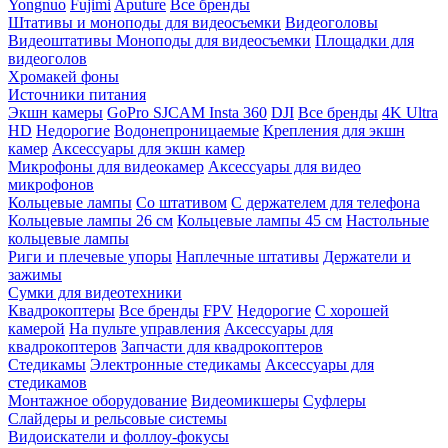
Yongnuo
Fujimi
Aputure
Все бренды
Штативы и моноподы для видеосъемки
Видеоголовы
Видеоштативы
Моноподы для видеосъемки
Площадки для
видеоголов
Хромакей фоны
Источники питания
Экшн камеры
GoPro
SJCAM
Insta 360
DJI
Все бренды
4K Ultra
HD
Недорогие
Водонепроницаемые
Крепления для экшн
камер
Аксессуары для экшн камер
Микрофоны для видеокамер
Аксессуары для видео
микрофонов
Кольцевые лампы
Со штативом
C держателем для телефона
Кольцевые лампы 26 см
Кольцевые лампы 45 см
Настольные
кольцевые лампы
Риги и плечевые упоры
Наплечные штативы
Держатели и
зажимы
Сумки для видеотехники
Квадрокоптеры
Все бренды
FPV
Недорогие
С хорошей
камерой
На пульте управления
Аксессуары для
квадрокоптеров
Запчасти для квадрокоптеров
Стедикамы
Электронные стедикамы
Аксессуары для
стедикамов
Монтажное оборудование
Видеомикшеры
Суфлеры
Слайдеры и рельсовые системы
Видоискатели и фоллоу-фокусы