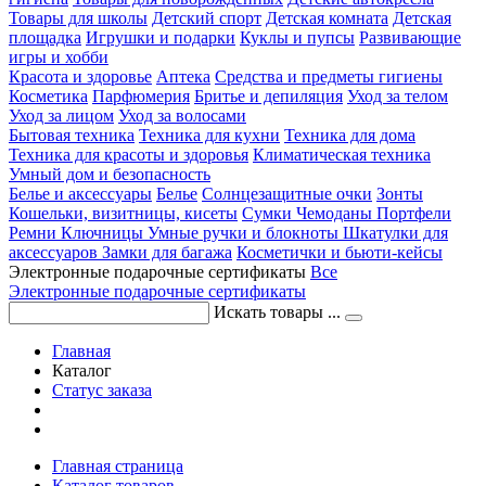
Товары для школы
Детский спорт
Детская комната
Детская
площадка
Игрушки и подарки
Куклы и пупсы
Развивающие
игры и хобби
Красота и здоровье
Аптека
Средства и предметы гигиены
Косметика
Парфюмерия
Бритье и депиляция
Уход за телом
Уход за лицом
Уход за волосами
Бытовая техника
Техника для кухни
Техника для дома
Техника для красоты и здоровья
Климатическая техника
Умный дом и безопасность
Белье и аксессуары
Белье
Солнцезащитные очки
Зонты
Кошельки, визитницы, кисеты
Сумки
Чемоданы
Портфели
Ремни
Ключницы
Умные ручки и блокноты
Шкатулки для
аксессуаров
Замки для багажа
Косметички и бьюти-кейсы
Электронные подарочные сертификаты
Все
Электронные подарочные сертификаты
Искать товары ...
Главная
Каталог
Статус заказа
Главная страница
Каталог товаров