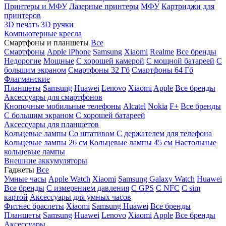
Принтеры и МФУ
Лазерные принтеры
МФУ
Картриджи для
принтеров
3D печать
3D ручки
Компьютерные кресла
Смартфоны и планшеты
Все
Смартфоны
Apple iPhone
Samsung
Xiaomi
Realme
Все бренды
Недорогие
Мощные
С хорошей камерой
С мощной батареей
С
большим экраном
Смартфоны 32 Гб
Смартфоны 64 Гб
Флагманские
Планшеты
Samsung
Huawei
Lenovo
Xiaomi
Apple
Все бренды
Аксессуары для смартфонов
Кнопочные мобильные телефоны
Alcatel
Nokia
F+
Все бренды
С большим экраном
С хорошей батареей
Аксессуары для планшетов
Кольцевые лампы
Со штативом
C держателем для телефона
Кольцевые лампы 26 см
Кольцевые лампы 45 см
Настольные
кольцевые лампы
Внешние аккумуляторы
Гаджеты
Все
Умные часы
Apple Watch
Xiaomi
Samsung Galaxy Watch
Huawei
Все бренды
C измерением давления
C GPS
C NFC
C sim
картой
Аксессуары для умных часов
Фитнес браслеты
Xiaomi
Samsung
Huawei
Все бренды
Планшеты
Samsung
Huawei
Lenovo
Xiaomi
Apple
Все бренды
Аксессуары