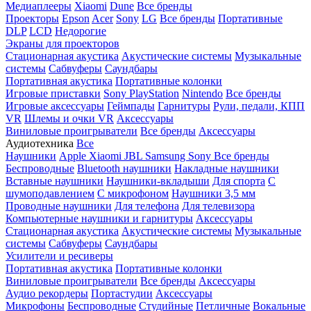
Медиаплееры
Xiaomi
Dune
Все бренды
Проекторы
Epson
Acer
Sony
LG
Все бренды
Портативные
DLP
LCD
Недорогие
Экраны для проекторов
Стационарная акустика
Акустические системы
Музыкальные
системы
Сабвуферы
Саундбары
Портативная акустика
Портативные колонки
Игровые приставки
Sony PlayStation
Nintendo
Все бренды
Игровые аксессуары
Геймпады
Гарнитуры
Рули, педали, КПП
VR
Шлемы и очки VR
Аксессуары
Виниловые проигрыватели
Все бренды
Аксессуары
Аудиотехника
Все
Наушники
Apple
Xiaomi
JBL
Samsung
Sony
Все бренды
Беспроводные
Bluetooth наушники
Накладные наушники
Вставные наушники
Наушники-вкладыши
Для спорта
С
шумоподавлением
С микрофоном
Наушники 3,5 мм
Проводные наушники
Для телефона
Для телевизора
Компьютерные наушники и гарнитуры
Аксессуары
Стационарная акустика
Акустические системы
Музыкальные
системы
Сабвуферы
Саундбары
Усилители и ресиверы
Портативная акустика
Портативные колонки
Виниловые проигрыватели
Все бренды
Аксессуары
Аудио рекордеры
Портастудии
Аксессуары
Микрофоны
Беспроводные
Студийные
Петличные
Вокальные