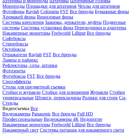
Штативы и моноподы
Штативы
Штативные головы
Моноподы
Площадки для штативов
Чехлы для штативов
Фотофоны
Raylab
Colorama
FST
Все бренды
Бумажные фоны
Хромакей фоны
Виниловые фоны
Системы крепления
Зажимы, держатели, муфты
Подвесные
системы
Системы установки фона
Переходники и адаптеры
Накамерные мониторы
Feelworld
Lilliput
Все бренды
Софтбоксы
Стрипбоксы
Октобоксы
Отражатели
Raylab
FST
Все бренды
Лампы и пайрекс
Рефлекторы, соты, шторки
Фотозонты
Фотобоксы
FST
Все бренды
Спецэффекты
Столы для предметной съемки
Стойки и журавли
Стойки для освещения
Журавли
Стойки
универсальные
Штанги, перекладины
Ролики для стоек
Си-
Стенды
Видеосъемка
Все
Видеокамеры
Panasonic
Все бренды
Full HD
Профессиональные
Видеокамеры 4K
Недорогие
Накамерные мониторы
Feelworld
Lilliput
Все бренды
Накамерный свет
Системы питания для накамерного света