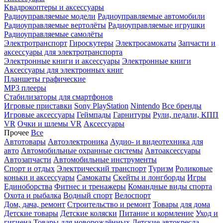
Квадрокоптеры и аксессуары
Радиоуправляемые модели
Радиоуправляемые автомобили
Радиоуправляемые вертолёты
Радиоуправляемые игрушки
Радиоуправляемые самолёты
Электротранспорт
Гироскутеры
Электросамокаты
Запчасти и
аксессуары для электротранспорта
Электронные книги и аксессуары
Электронные книги
Аксессуары для электронных книг
Планшеты графические
MP3 плееры
Стабилизаторы для смартфонов
Игровые приставки
Sony PlayStation
Nintendo
Все бренды
Игровые аксессуары
Геймпады
Гарнитуры
Рули, педали, КПП
VR
Очки и шлемы VR
Аксессуары
Прочее
Все
Автотовары
Автоэлектроника
Аудио- и видеотехника для
авто
Автомобильные охранные системы
Автоаксессуары
Автозапчасти
Автомобильные инструменты
Спорт и отдых
Электрический транспорт
Туризм
Роликовые
коньки и аксессуары
Самокаты
Скейты и лонгборды
Игры
Единоборства
Фитнес и тренажеры
Командные виды спорта
Охота и рыбалка
Водный спорт
Велоспорт
Дом, дача, ремонт
Строительство и ремонт
Товары для дома
Детские товары
Детские коляски
Питание и кормление
Уход и
гигиена
Товары для новорождённых
Детские автокресла