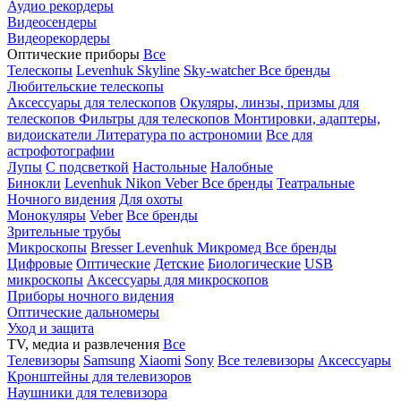
Аудио рекордеры
Видеосендеры
Видеорекордеры
Оптические приборы
Все
Телескопы
Levenhuk Skyline
Sky-watcher
Все бренды
Любительские телескопы
Аксессуары для телескопов
Окуляры, линзы, призмы для
телескопов
Фильтры для телескопов
Монтировки, адаптеры,
видоискатели
Литература по астрономии
Все для
астрофотографии
Лупы
С подсветкой
Настольные
Налобные
Бинокли
Levenhuk
Nikon
Veber
Все бренды
Театральные
Ночного видения
Для охоты
Монокуляры
Veber
Все бренды
Зрительные трубы
Микроскопы
Bresser
Levenhuk
Микромед
Все бренды
Цифровые
Оптические
Детские
Биологические
USB
микроскопы
Аксессуары для микроскопов
Приборы ночного видения
Оптические дальномеры
Уход и защита
TV, медиа и развлечения
Все
Телевизоры
Samsung
Xiaomi
Sony
Все телевизоры
Аксессуары
Кронштейны для телевизоров
Наушники для телевизора