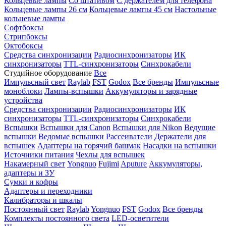
Кольцевые лампы
Со штативом
С держателем для телефона
Кольцевые лампы 26 см
Кольцевые лампы 45 см
Настольные
кольцевые лампы
Софтбоксы
Стрипбоксы
Октобоксы
Средства синхронизации
Радиосинхронизаторы
ИК
синхронизаторы
TTL-синхронизаторы
Синхрокабели
Студийное оборудование
Все
Импульсный свет
Raylab
FST
Godox
Все бренды
Импульсные
моноблоки
Лампы-вспышки
Аккумуляторы и зарядные
устройства
Средства синхронизации
Радиосинхронизаторы
ИК
синхронизаторы
TTL-синхронизаторы
Синхрокабели
Вспышки
Вспышки для Canon
Вспышки для Nikon
Ведущие
вспышки
Ведомые вспышки
Рассеиватели
Держатели для
вспышек
Адаптеры на горячий башмак
Насадки на вспышки
Источники питания
Чехлы для вспышек
Накамерный свет
Yongnuo
Fujimi
Aputure
Аккумуляторы,
адаптеры и ЗУ
Сумки и кофры
Адаптеры и переходники
Калибраторы и шкалы
Постоянный свет
Raylab
Yongnuo
FST
Godox
Все бренды
Комплекты постоянного света
LED-осветители