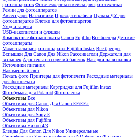
фотоаппаратов
Фоточемоданы и кейсы для фототехники
Ремни для фотоаппаратов
Аксессуары
Наглазники
Провода и кабели
Пульты ДУ для
фотоаппаратов
Клетки для фотоаппаратов
Уход и защита
USB-накопители и флэшки
Компактные фотоаппараты
Canon
Fujifilm
Все бренды
Детские
фотоаппараты
Моментальные фотоаппараты
Fujifilm Instax
Все бренды
Вспышки
Для Canon
Для Nikon
Рассеиватели
Держатели для
вспышек
Адаптеры на горячий башмак
Насадки на вспышки
Источники питания
Накамерный свет
Печать фото
Принтеры для фотопечати
Расходные материалы
для фотопечати
Расходные материалы
Картриджи для Fujifilm Instax
Фотобумага для Polaroid
Фотопленка
Объективы
Все
Объективы для Canon
Для Canon EF/EF-s
Объективы для Nikon
Объективы для Sony E
Объективы для Fujifilm
Объективы микро 4/3
Бленды
Для Canon
Для Nikon
Универсальные
Светофильтры
Защитные фильтры
ND-фильры
Фильтры