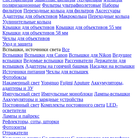
поляризационные
Фильтры ультрафиолетовые
Наборы
фильтров
Переходные кольца для фильтров
Аксессуары
Адаптеры для объективов
Макрокольца
Переходные кольца
Удлинительные кольца
Крышки для объективов
Крышки для объективов 55 мм
Крышки для объективов 58 мм
Чехлы для объективов
Уход и защита
Вспышки, источники света
Все
Вспышки
Вспышки для Canon
Вспышки для Nikon
Ведущие
вспышки
Ведомые вспышки
Рассеиватели
Держатели для
вспышкек
Адаптеры на горячий башмак
Насадки на вспышки
Источники питания
Чехлы для вспышек
Фотобоксы
Накамерный свет
Yongnuo
Fujimi
Aputure
Аккумуляторы,
адаптеры и ЗУ
Импульсный свет
Импульсные моноблоки
Лампы-вспышки
Аккумуляторы и зарядные устройства
Постоянный свет
Комплекты постоянного света
LED-
осветители
Лампы и пайрекс
Рефлекторы, соты, шторки
Фотозонты
Отражатели