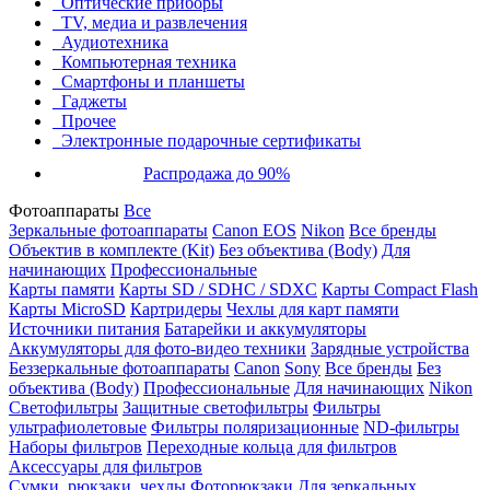
Оптические приборы
TV, медиа и развлечения
Аудиотехника
Компьютерная техника
Смартфоны и планшеты
Гаджеты
Прочее
Электронные подарочные сертификаты
Распродажа до 90%
Фотоаппараты
Все
Зеркальные фотоаппараты
Canon EOS
Nikon
Все бренды
Объектив в комплекте (Kit)
Без объектива (Body)
Для
начинающих
Профессиональные
Карты памяти
Карты SD / SDHC / SDXC
Карты Compact Flash
Карты MicroSD
Картридеры
Чехлы для карт памяти
Источники питания
Батарейки и аккумуляторы
Аккумуляторы для фото-видео техники
Зарядные устройства
Беззеркальные фотоаппараты
Canon
Sony
Все бренды
Без
объектива (Body)
Профессиональные
Для начинающих
Nikon
Светофильтры
Защитные светофильтры
Фильтры
ультрафиолетовые
Фильтры поляризационные
ND-фильтры
Наборы фильтров
Переходные кольца для фильтров
Аксессуары для фильтров
Сумки, рюкзаки, чехлы
Фоторюкзаки
Для зеркальных