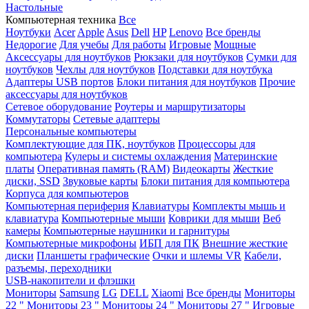
Настольные
Компьютерная техника
Все
Ноутбуки
Acer
Apple
Asus
Dell
HP
Lenovo
Все бренды
Недорогие
Для учебы
Для работы
Игровые
Мощные
Аксессуары для ноутбуков
Рюкзаки для ноутбуков
Сумки для
ноутбуков
Чехлы для ноутбуков
Подставки для ноутбука
Адаптеры USB портов
Блоки питания для ноутбуков
Прочие
аксессуары для ноутбуков
Сетевое оборудование
Роутеры и маршрутизаторы
Коммутаторы
Сетевые адаптеры
Персональные компьютеры
Комплектующие для ПК, ноутбуков
Процессоры для
компьютера
Кулеры и системы охлаждения
Материнские
платы
Оперативная память (RAM)
Видеокарты
Жесткие
диски, SSD
Звуковые карты
Блоки питания для компьютера
Корпуса для компьютеров
Компьютерная периферия
Клавиатуры
Комплекты мышь и
клавиатура
Компьютерные мыши
Коврики для мыши
Веб
камеры
Компьютерные наушники и гарнитуры
Компьютерные микрофоны
ИБП для ПК
Внешние жесткие
диски
Планшеты графические
Очки и шлемы VR
Кабели,
разъемы, переходники
USB-накопители и флэшки
Мониторы
Samsung
LG
DELL
Xiaomi
Все бренды
Мониторы
22 "
Мониторы 23 "
Мониторы 24 "
Мониторы 27 "
Игровые