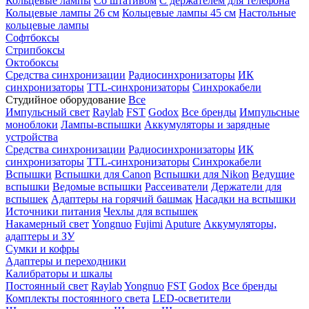
Кольцевые лампы
Со штативом
С держателем для телефона
Кольцевые лампы 26 см
Кольцевые лампы 45 см
Настольные
кольцевые лампы
Софтбоксы
Стрипбоксы
Октобоксы
Средства синхронизации
Радиосинхронизаторы
ИК
синхронизаторы
TTL-синхронизаторы
Синхрокабели
Студийное оборудование
Все
Импульсный свет
Raylab
FST
Godox
Все бренды
Импульсные
моноблоки
Лампы-вспышки
Аккумуляторы и зарядные
устройства
Средства синхронизации
Радиосинхронизаторы
ИК
синхронизаторы
TTL-синхронизаторы
Синхрокабели
Вспышки
Вспышки для Canon
Вспышки для Nikon
Ведущие
вспышки
Ведомые вспышки
Рассеиватели
Держатели для
вспышек
Адаптеры на горячий башмак
Насадки на вспышки
Источники питания
Чехлы для вспышек
Накамерный свет
Yongnuo
Fujimi
Aputure
Аккумуляторы,
адаптеры и ЗУ
Сумки и кофры
Адаптеры и переходники
Калибраторы и шкалы
Постоянный свет
Raylab
Yongnuo
FST
Godox
Все бренды
Комплекты постоянного света
LED-осветители