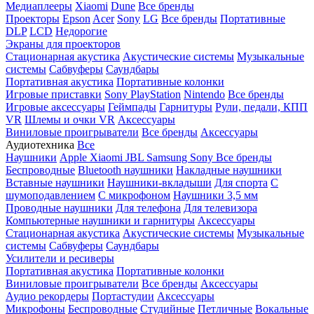
Медиаплееры
Xiaomi
Dune
Все бренды
Проекторы
Epson
Acer
Sony
LG
Все бренды
Портативные
DLP
LCD
Недорогие
Экраны для проекторов
Стационарная акустика
Акустические системы
Музыкальные
системы
Сабвуферы
Саундбары
Портативная акустика
Портативные колонки
Игровые приставки
Sony PlayStation
Nintendo
Все бренды
Игровые аксессуары
Геймпады
Гарнитуры
Рули, педали, КПП
VR
Шлемы и очки VR
Аксессуары
Виниловые проигрыватели
Все бренды
Аксессуары
Аудиотехника
Все
Наушники
Apple
Xiaomi
JBL
Samsung
Sony
Все бренды
Беспроводные
Bluetooth наушники
Накладные наушники
Вставные наушники
Наушники-вкладыши
Для спорта
С
шумоподавлением
С микрофоном
Наушники 3,5 мм
Проводные наушники
Для телефона
Для телевизора
Компьютерные наушники и гарнитуры
Аксессуары
Стационарная акустика
Акустические системы
Музыкальные
системы
Сабвуферы
Саундбары
Усилители и ресиверы
Портативная акустика
Портативные колонки
Виниловые проигрыватели
Все бренды
Аксессуары
Аудио рекордеры
Портастудии
Аксессуары
Микрофоны
Беспроводные
Студийные
Петличные
Вокальные