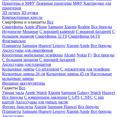
Принтеры и МФУ
Лазерные принтеры
МФУ
Картриджи для
принтеров
3D печать
3D ручки
Компьютерные кресла
Смартфоны и планшеты
Все
Смартфоны
Apple iPhone
Samsung
Xiaomi
Realme
Все бренды
Недорогие
Мощные
С хорошей камерой
С мощной батареей
С
большим экраном
Смартфоны 32 Гб
Смартфоны 64 Гб
Флагманские
Планшеты
Samsung
Huawei
Lenovo
Xiaomi
Apple
Все бренды
Аксессуары для смартфонов
Кнопочные мобильные телефоны
Alcatel
Nokia
F+
Все бренды
С большим экраном
С хорошей батареей
Аксессуары для планшетов
Кольцевые лампы
Со штативом
C держателем для телефона
Кольцевые лампы 26 см
Кольцевые лампы 45 см
Настольные
кольцевые лампы
Внешние аккумуляторы
Гаджеты
Все
Умные часы
Apple Watch
Xiaomi
Samsung Galaxy Watch
Huawei
Все бренды
C измерением давления
C GPS
C NFC
C sim
картой
Аксессуары для умных часов
Фитнес браслеты
Xiaomi
Samsung
Huawei
Все бренды
Планшеты
Samsung
Huawei
Lenovo
Xiaomi
Apple
Все бренды
Аксессуары