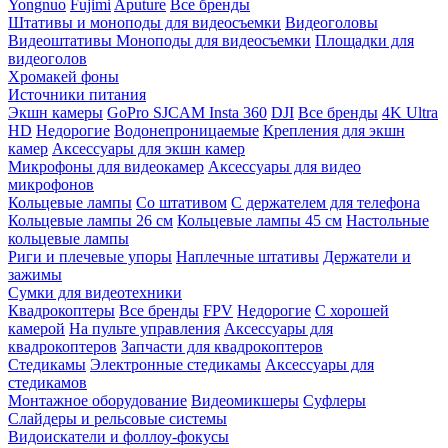
Yongnuo
Fujimi
Aputure
Все бренды
Штативы и моноподы для видеосъемки
Видеоголовы
Видеоштативы
Моноподы для видеосъемки
Площадки для
видеоголов
Хромакей фоны
Источники питания
Экшн камеры
GoPro
SJCAM
Insta 360
DJI
Все бренды
4K Ultra
HD
Недорогие
Водонепроницаемые
Крепления для экшн
камер
Аксессуары для экшн камер
Микрофоны для видеокамер
Аксессуары для видео
микрофонов
Кольцевые лампы
Со штативом
C держателем для телефона
Кольцевые лампы 26 см
Кольцевые лампы 45 см
Настольные
кольцевые лампы
Риги и плечевые упоры
Наплечные штативы
Держатели и
зажимы
Сумки для видеотехники
Квадрокоптеры
Все бренды
FPV
Недорогие
С хорошей
камерой
На пульте управления
Аксессуары для
квадрокоптеров
Запчасти для квадрокоптеров
Стедикамы
Электронные стедикамы
Аксессуары для
стедикамов
Монтажное оборудование
Видеомикшеры
Суфлеры
Слайдеры и рельсовые системы
Видоискатели и фоллоу-фокусы