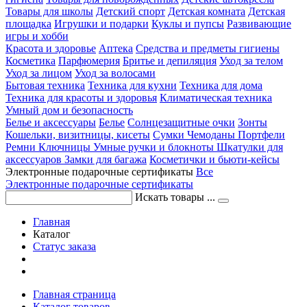
Товары для школы
Детский спорт
Детская комната
Детская
площадка
Игрушки и подарки
Куклы и пупсы
Развивающие
игры и хобби
Красота и здоровье
Аптека
Средства и предметы гигиены
Косметика
Парфюмерия
Бритье и депиляция
Уход за телом
Уход за лицом
Уход за волосами
Бытовая техника
Техника для кухни
Техника для дома
Техника для красоты и здоровья
Климатическая техника
Умный дом и безопасность
Белье и аксессуары
Белье
Солнцезащитные очки
Зонты
Кошельки, визитницы, кисеты
Сумки
Чемоданы
Портфели
Ремни
Ключницы
Умные ручки и блокноты
Шкатулки для
аксессуаров
Замки для багажа
Косметички и бьюти-кейсы
Электронные подарочные сертификаты
Все
Электронные подарочные сертификаты
Искать товары ...
Главная
Каталог
Статус заказа
Главная страница
Каталог товаров