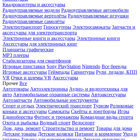
Квадрокоптеры и аксессуары
Радиоуправляемые модели
Радиоуправляемые автомобили
Радиоуправляемые вертолёты
Радиоуправляемые игрушки
Радиоуправляемые самолёты
Электротранспорт
Гироскутеры
Электросамокаты
Запчасти и
аксессуары для электротранспорта
Электронные книги и аксессуары
Электронные книги
Аксессуары для электронных книг
Планшеты графические
MP3 плееры
Стабилизаторы для смартфонов
Игровые приставки
Sony PlayStation
Nintendo
Все бренды
Игровые аксессуары
Геймпады
Гарнитуры
Рули, педали, КПП
VR
Очки и шлемы VR
Аксессуары
Прочее
Все
Автотовары
Автоэлектроника
Аудио- и видеотехника для
авто
Автомобильные охранные системы
Автоаксессуары
Автозапчасти
Автомобильные инструменты
Спорт и отдых
Электрический транспорт
Туризм
Роликовые
коньки и аксессуары
Самокаты
Скейты и лонгборды
Игры
Единоборства
Фитнес и тренажеры
Командные виды спорта
Охота и рыбалка
Водный спорт
Велоспорт
Дом, дача, ремонт
Строительство и ремонт
Товары для дома
Детские товары
Детские коляски
Питание и кормление
Уход и
гигиена
Товары для новорождённых
Детские автокресла