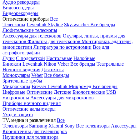
Аудио рекордеры
Видеосендеры
Видеорекордеры
Оптические приборы
Все
Телескопы
Levenhuk Skyline
Sky-watcher
Все бренды
Любительские телескопы
Аксессуары для телескопов
Окуляры, линзы, призмы для
телескопов
Фильтры для телескопов
Монтировки, адаптеры,
видоискатели
Литература по астрономии
Все для
астрофотографии
Лупы
С подсветкой
Настольные
Налобные
Бинокли
Levenhuk
Nikon
Veber
Все бренды
Театральные
Ночного видения
Для охоты
Монокуляры
Veber
Все бренды
Зрительные трубы
Микроскопы
Bresser
Levenhuk
Микромед
Все бренды
Цифровые
Оптические
Детские
Биологические
USB
микроскопы
Аксессуары для микроскопов
Приборы ночного видения
Оптические дальномеры
Уход и защита
TV, медиа и развлечения
Все
Телевизоры
Samsung
Xiaomi
Sony
Все телевизоры
Аксессуары
Кронштейны для телевизоров
Наушники для телевизора