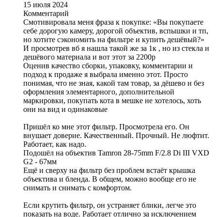
15 июля 2024
Комментарий
Смотивировала меня фраза к покупке: «Вы покупаете
себе дорогую камеру, дорогой объектив, вспышки и тп,
но хотите сэкономить на фильтре и купить дешёвый?»
И просмотрев вб я нашла такой же за 1к , но из стекла и
дешёвого материала и вот этот за 2200р
Оценив качество сборки, упаковку, комментарии и
подход к продаже я выбрала именно этот. Просто
понимая, что не зная, какой там товар, за дёшево и без
оформления элементарного, дополнительной
маркировки, покупать кота в мешке не хотелось, хоть
они на вид и одинаковые
Пришёл ко мне этот фильтр. Просмотрела его. Он
внушает доверие. Качественный. Прочный. Не люфтит.
Работает, как надо.
Подошёл на объектив Tamron 28-75mm F/2.8 Di III VXD
G2 - 67мм
Ещё и сверху на фильтр без проблем встаёт крышка
объектива и бленда. В общем, можно вообще его не
снимать и снимать с комфортом.
Если крутить фильтр, он устраняет блики, легче это
показать на воде. Работает отлично за исключением