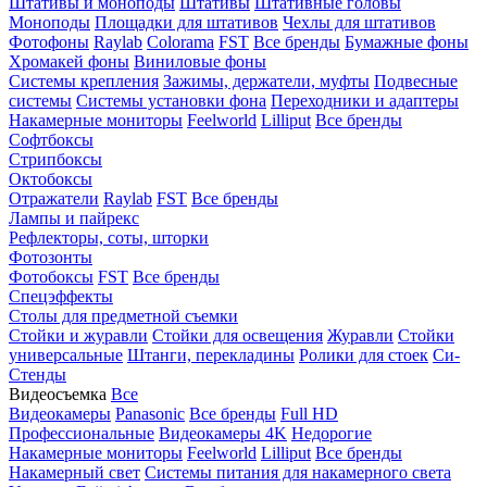
Штативы и моноподы
Штативы
Штативные головы
Моноподы
Площадки для штативов
Чехлы для штативов
Фотофоны
Raylab
Colorama
FST
Все бренды
Бумажные фоны
Хромакей фоны
Виниловые фоны
Системы крепления
Зажимы, держатели, муфты
Подвесные
системы
Системы установки фона
Переходники и адаптеры
Накамерные мониторы
Feelworld
Lilliput
Все бренды
Софтбоксы
Стрипбоксы
Октобоксы
Отражатели
Raylab
FST
Все бренды
Лампы и пайрекс
Рефлекторы, соты, шторки
Фотозонты
Фотобоксы
FST
Все бренды
Спецэффекты
Столы для предметной съемки
Стойки и журавли
Стойки для освещения
Журавли
Стойки
универсальные
Штанги, перекладины
Ролики для стоек
Си-
Стенды
Видеосъемка
Все
Видеокамеры
Panasonic
Все бренды
Full HD
Профессиональные
Видеокамеры 4K
Недорогие
Накамерные мониторы
Feelworld
Lilliput
Все бренды
Накамерный свет
Системы питания для накамерного света