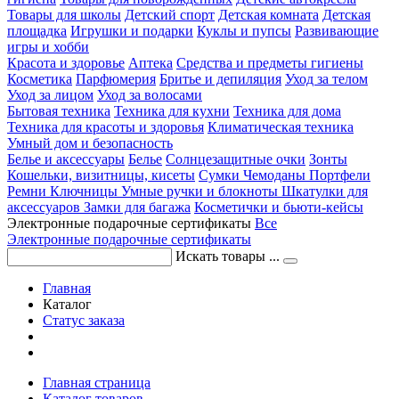
Товары для школы
Детский спорт
Детская комната
Детская
площадка
Игрушки и подарки
Куклы и пупсы
Развивающие
игры и хобби
Красота и здоровье
Аптека
Средства и предметы гигиены
Косметика
Парфюмерия
Бритье и депиляция
Уход за телом
Уход за лицом
Уход за волосами
Бытовая техника
Техника для кухни
Техника для дома
Техника для красоты и здоровья
Климатическая техника
Умный дом и безопасность
Белье и аксессуары
Белье
Солнцезащитные очки
Зонты
Кошельки, визитницы, кисеты
Сумки
Чемоданы
Портфели
Ремни
Ключницы
Умные ручки и блокноты
Шкатулки для
аксессуаров
Замки для багажа
Косметички и бьюти-кейсы
Электронные подарочные сертификаты
Все
Электронные подарочные сертификаты
Искать товары ...
Главная
Каталог
Статус заказа
Главная страница
Каталог товаров