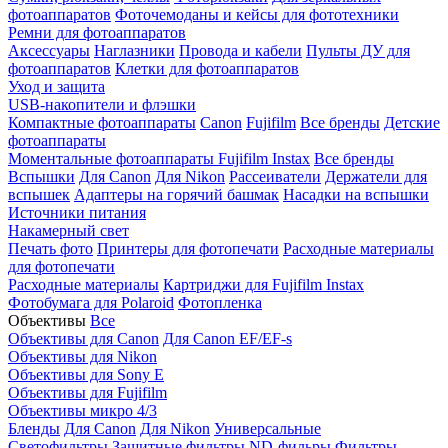
фотоаппаратов
Фоточемоданы и кейсы для фототехники
Ремни для фотоаппаратов
Аксессуары
Наглазники
Провода и кабели
Пульты ДУ для
фотоаппаратов
Клетки для фотоаппаратов
Уход и защита
USB-накопители и флэшки
Компактные фотоаппараты
Canon
Fujifilm
Все бренды
Детские
фотоаппараты
Моментальные фотоаппараты
Fujifilm Instax
Все бренды
Вспышки
Для Canon
Для Nikon
Рассеиватели
Держатели для
вспышек
Адаптеры на горячий башмак
Насадки на вспышки
Источники питания
Накамерный свет
Печать фото
Принтеры для фотопечати
Расходные материалы
для фотопечати
Расходные материалы
Картриджи для Fujifilm Instax
Фотобумага для Polaroid
Фотопленка
Объективы
Все
Объективы для Canon
Для Canon EF/EF-s
Объективы для Nikon
Объективы для Sony E
Объективы для Fujifilm
Объективы микро 4/3
Бленды
Для Canon
Для Nikon
Универсальные
Светофильтры
Защитные фильтры
ND-фильры
Фильтры