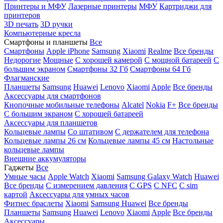
Принтеры и МФУ
Лазерные принтеры
МФУ
Картриджи для
принтеров
3D печать
3D ручки
Компьютерные кресла
Смартфоны и планшеты
Все
Смартфоны
Apple iPhone
Samsung
Xiaomi
Realme
Все бренды
Недорогие
Мощные
С хорошей камерой
С мощной батареей
С
большим экраном
Смартфоны 32 Гб
Смартфоны 64 Гб
Флагманские
Планшеты
Samsung
Huawei
Lenovo
Xiaomi
Apple
Все бренды
Аксессуары для смартфонов
Кнопочные мобильные телефоны
Alcatel
Nokia
F+
Все бренды
С большим экраном
С хорошей батареей
Аксессуары для планшетов
Кольцевые лампы
Со штативом
C держателем для телефона
Кольцевые лампы 26 см
Кольцевые лампы 45 см
Настольные
кольцевые лампы
Внешние аккумуляторы
Гаджеты
Все
Умные часы
Apple Watch
Xiaomi
Samsung Galaxy Watch
Huawei
Все бренды
C измерением давления
C GPS
C NFC
C sim
картой
Аксессуары для умных часов
Фитнес браслеты
Xiaomi
Samsung
Huawei
Все бренды
Планшеты
Samsung
Huawei
Lenovo
Xiaomi
Apple
Все бренды
Аксессуары