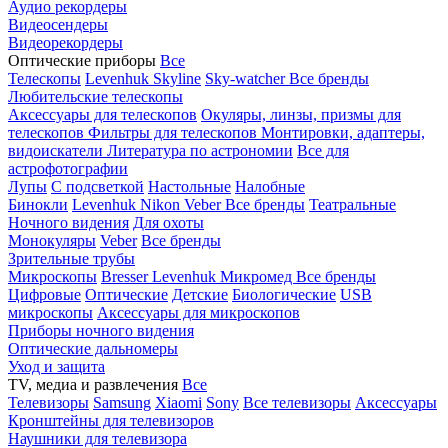
Аудио рекордеры
Видеосендеры
Видеорекордеры
Оптические приборы
Все
Телескопы
Levenhuk Skyline
Sky-watcher
Все бренды
Любительские телескопы
Аксессуары для телескопов
Окуляры, линзы, призмы для
телескопов
Фильтры для телескопов
Монтировки, адаптеры,
видоискатели
Литература по астрономии
Все для
астрофотографии
Лупы
С подсветкой
Настольные
Налобные
Бинокли
Levenhuk
Nikon
Veber
Все бренды
Театральные
Ночного видения
Для охоты
Монокуляры
Veber
Все бренды
Зрительные трубы
Микроскопы
Bresser
Levenhuk
Микромед
Все бренды
Цифровые
Оптические
Детские
Биологические
USB
микроскопы
Аксессуары для микроскопов
Приборы ночного видения
Оптические дальномеры
Уход и защита
TV, медиа и развлечения
Все
Телевизоры
Samsung
Xiaomi
Sony
Все телевизоры
Аксессуары
Кронштейны для телевизоров
Наушники для телевизора