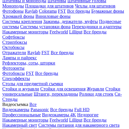
Штативы и моноподы
Штативы
Штативные головы
Моноподы
Площадки для штативов
Чехлы для штативов
Фотофоны
Raylab
Colorama
FST
Все бренды
Бумажные фоны
Хромакей фоны
Виниловые фоны
Системы крепления
Зажимы, держатели, муфты
Подвесные
системы
Системы установки фона
Переходники и адаптеры
Накамерные мониторы
Feelworld
Lilliput
Все бренды
Софтбоксы
Стрипбоксы
Октобоксы
Отражатели
Raylab
FST
Все бренды
Лампы и пайрекс
Рефлекторы, соты, шторки
Фотозонты
Фотобоксы
FST
Все бренды
Спецэффекты
Столы для предметной съемки
Стойки и журавли
Стойки для освещения
Журавли
Стойки
универсальные
Штанги, перекладины
Ролики для стоек
Си-
Стенды
Видеосъемка
Все
Видеокамеры
Panasonic
Все бренды
Full HD
Профессиональные
Видеокамеры 4K
Недорогие
Накамерные мониторы
Feelworld
Lilliput
Все бренды
Накамерный свет
Системы питания для накамерного света