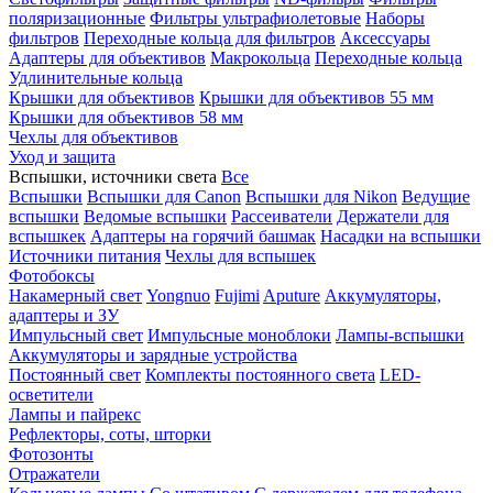
поляризационные
Фильтры ультрафиолетовые
Наборы
фильтров
Переходные кольца для фильтров
Аксессуары
Адаптеры для объективов
Макрокольца
Переходные кольца
Удлинительные кольца
Крышки для объективов
Крышки для объективов 55 мм
Крышки для объективов 58 мм
Чехлы для объективов
Уход и защита
Вспышки, источники света
Все
Вспышки
Вспышки для Canon
Вспышки для Nikon
Ведущие
вспышки
Ведомые вспышки
Рассеиватели
Держатели для
вспышкек
Адаптеры на горячий башмак
Насадки на вспышки
Источники питания
Чехлы для вспышек
Фотобоксы
Накамерный свет
Yongnuo
Fujimi
Aputure
Аккумуляторы,
адаптеры и ЗУ
Импульсный свет
Импульсные моноблоки
Лампы-вспышки
Аккумуляторы и зарядные устройства
Постоянный свет
Комплекты постоянного света
LED-
осветители
Лампы и пайрекс
Рефлекторы, соты, шторки
Фотозонты
Отражатели