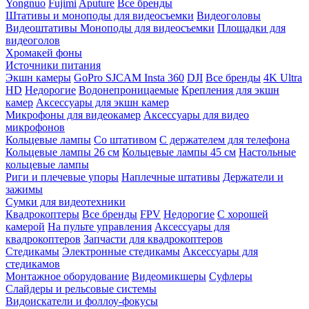
Yongnuo
Fujimi
Aputure
Все бренды
Штативы и моноподы для видеосъемки
Видеоголовы
Видеоштативы
Моноподы для видеосъемки
Площадки для
видеоголов
Хромакей фоны
Источники питания
Экшн камеры
GoPro
SJCAM
Insta 360
DJI
Все бренды
4K Ultra
HD
Недорогие
Водонепроницаемые
Крепления для экшн
камер
Аксессуары для экшн камер
Микрофоны для видеокамер
Аксессуары для видео
микрофонов
Кольцевые лампы
Со штативом
C держателем для телефона
Кольцевые лампы 26 см
Кольцевые лампы 45 см
Настольные
кольцевые лампы
Риги и плечевые упоры
Наплечные штативы
Держатели и
зажимы
Сумки для видеотехники
Квадрокоптеры
Все бренды
FPV
Недорогие
С хорошей
камерой
На пульте управления
Аксессуары для
квадрокоптеров
Запчасти для квадрокоптеров
Стедикамы
Электронные стедикамы
Аксессуары для
стедикамов
Монтажное оборудование
Видеомикшеры
Суфлеры
Слайдеры и рельсовые системы
Видоискатели и фоллоу-фокусы