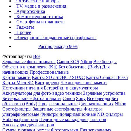
Оптические приборы
TV, медиа и развлечения
Аудиотехника
Компьютерная техника
Смартфоны и планшеты
Гаджеты
Прочее
Электронные подарочные сертификаты
Распродажа до 90%
Фотоаппараты
Все
Зеркальные фотоаппараты
Canon EOS
Nikon
Все бренды
Объектив в комплекте (Kit)
Без объектива (Body)
Для
начинающих
Профессиональные
Карты памяти
Карты SD / SDHC / SDXC
Карты Compact Flash
Карты MicroSD
Картридеры
Чехлы для карт памяти
Источники питания
Батарейки и аккумуляторы
Аккумуляторы для фото-видео техники
Зарядные устройства
Беззеркальные фотоаппараты
Canon
Sony
Все бренды
Без
объектива (Body)
Профессиональные
Для начинающих
Nikon
Светофильтры
Защитные светофильтры
Фильтры
ультрафиолетовые
Фильтры поляризационные
ND-фильтры
Наборы фильтров
Переходные кольца для фильтров
Аксессуары для фильтров
Сумки, рюкзаки, чехлы
Фоторюкзаки
Для зеркальных