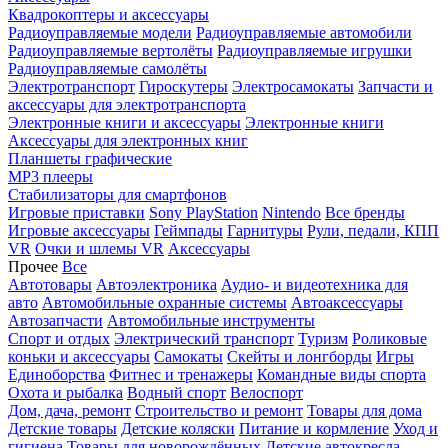
Квадрокоптеры и аксессуары
Радиоуправляемые модели
Радиоуправляемые автомобили
Радиоуправляемые вертолёты
Радиоуправляемые игрушки
Радиоуправляемые самолёты
Электротранспорт
Гироскутеры
Электросамокаты
Запчасти и
аксессуары для электротранспорта
Электронные книги и аксессуары
Электронные книги
Аксессуары для электронных книг
Планшеты графические
MP3 плееры
Стабилизаторы для смартфонов
Игровые приставки
Sony PlayStation
Nintendo
Все бренды
Игровые аксессуары
Геймпады
Гарнитуры
Рули, педали, КПП
VR
Очки и шлемы VR
Аксессуары
Прочее
Все
Автотовары
Автоэлектроника
Аудио- и видеотехника для
авто
Автомобильные охранные системы
Автоаксессуары
Автозапчасти
Автомобильные инструменты
Спорт и отдых
Электрический транспорт
Туризм
Роликовые
коньки и аксессуары
Самокаты
Скейты и лонгборды
Игры
Единоборства
Фитнес и тренажеры
Командные виды спорта
Охота и рыбалка
Водный спорт
Велоспорт
Дом, дача, ремонт
Строительство и ремонт
Товары для дома
Детские товары
Детские коляски
Питание и кормление
Уход и
гигиена
Товары для новорождённых
Детские автокресла