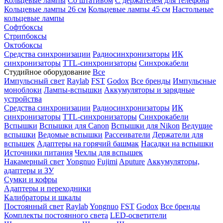
Кольцевые лампы
Со штативом
С держателем для телефона
Кольцевые лампы 26 см
Кольцевые лампы 45 см
Настольные
кольцевые лампы
Софтбоксы
Стрипбоксы
Октобоксы
Средства синхронизации
Радиосинхронизаторы
ИК
синхронизаторы
TTL-синхронизаторы
Синхрокабели
Студийное оборудование
Все
Импульсный свет
Raylab
FST
Godox
Все бренды
Импульсные
моноблоки
Лампы-вспышки
Аккумуляторы и зарядные
устройства
Средства синхронизации
Радиосинхронизаторы
ИК
синхронизаторы
TTL-синхронизаторы
Синхрокабели
Вспышки
Вспышки для Canon
Вспышки для Nikon
Ведущие
вспышки
Ведомые вспышки
Рассеиватели
Держатели для
вспышек
Адаптеры на горячий башмак
Насадки на вспышки
Источники питания
Чехлы для вспышек
Накамерный свет
Yongnuo
Fujimi
Aputure
Аккумуляторы,
адаптеры и ЗУ
Сумки и кофры
Адаптеры и переходники
Калибраторы и шкалы
Постоянный свет
Raylab
Yongnuo
FST
Godox
Все бренды
Комплекты постоянного света
LED-осветители