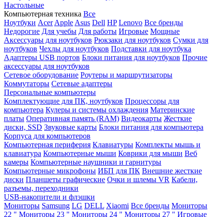
Настольные
Компьютерная техника
Все
Ноутбуки
Acer
Apple
Asus
Dell
HP
Lenovo
Все бренды
Недорогие
Для учебы
Для работы
Игровые
Мощные
Аксессуары для ноутбуков
Рюкзаки для ноутбуков
Сумки для
ноутбуков
Чехлы для ноутбуков
Подставки для ноутбука
Адаптеры USB портов
Блоки питания для ноутбуков
Прочие
аксессуары для ноутбуков
Сетевое оборудование
Роутеры и маршрутизаторы
Коммутаторы
Сетевые адаптеры
Персональные компьютеры
Комплектующие для ПК, ноутбуков
Процессоры для
компьютера
Кулеры и системы охлаждения
Материнские
платы
Оперативная память (RAM)
Видеокарты
Жесткие
диски, SSD
Звуковые карты
Блоки питания для компьютера
Корпуса для компьютеров
Компьютерная периферия
Клавиатуры
Комплекты мышь и
клавиатура
Компьютерные мыши
Коврики для мыши
Веб
камеры
Компьютерные наушники и гарнитуры
Компьютерные микрофоны
ИБП для ПК
Внешние жесткие
диски
Планшеты графические
Очки и шлемы VR
Кабели,
разъемы, переходники
USB-накопители и флэшки
Мониторы
Samsung
LG
DELL
Xiaomi
Все бренды
Мониторы
22 "
Мониторы 23 "
Мониторы 24 "
Мониторы 27 "
Игровые