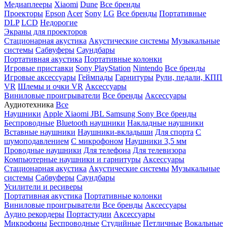
Медиаплееры
Xiaomi
Dune
Все бренды
Проекторы
Epson
Acer
Sony
LG
Все бренды
Портативные
DLP
LCD
Недорогие
Экраны для проекторов
Стационарная акустика
Акустические системы
Музыкальные
системы
Сабвуферы
Саундбары
Портативная акустика
Портативные колонки
Игровые приставки
Sony PlayStation
Nintendo
Все бренды
Игровые аксессуары
Геймпады
Гарнитуры
Рули, педали, КПП
VR
Шлемы и очки VR
Аксессуары
Виниловые проигрыватели
Все бренды
Аксессуары
Аудиотехника
Все
Наушники
Apple
Xiaomi
JBL
Samsung
Sony
Все бренды
Беспроводные
Bluetooth наушники
Накладные наушники
Вставные наушники
Наушники-вкладыши
Для спорта
С
шумоподавлением
С микрофоном
Наушники 3,5 мм
Проводные наушники
Для телефона
Для телевизора
Компьютерные наушники и гарнитуры
Аксессуары
Стационарная акустика
Акустические системы
Музыкальные
системы
Сабвуферы
Саундбары
Усилители и ресиверы
Портативная акустика
Портативные колонки
Виниловые проигрыватели
Все бренды
Аксессуары
Аудио рекордеры
Портастудии
Аксессуары
Микрофоны
Беспроводные
Студийные
Петличные
Вокальные