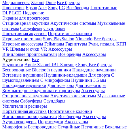
Медиаплееры
Xiaomi
Dune
Все бренды
Проекторы
Epson
Acer
Sony
LG
Все бренды
Портативные
DLP
LCD
Недорогие
Экраны для проекторов
Стационарная акустика
Акустические системы
Музыкальные
системы
Сабвуферы
Саундбары
Портативная акустика
Портативные колонки
Игровые приставки
Sony PlayStation
Nintendo
Все бренды
Игровые аксессуары
Геймпады
Гарнитуры
Рули, педали, КПП
VR
Шлемы и очки VR
Аксессуары
Виниловые проигрыватели
Все бренды
Аксессуары
Аудиотехника
Все
Наушники
Apple
Xiaomi
JBL
Samsung
Sony
Все бренды
Беспроводные
Bluetooth наушники
Накладные наушники
Вставные наушники
Наушники-вкладыши
Для спорта
С
шумоподавлением
С микрофоном
Наушники 3,5 мм
Проводные наушники
Для телефона
Для телевизора
Компьютерные наушники и гарнитуры
Аксессуары
Стационарная акустика
Акустические системы
Музыкальные
системы
Сабвуферы
Саундбары
Усилители и ресиверы
Портативная акустика
Портативные колонки
Виниловые проигрыватели
Все бренды
Аксессуары
Аудио рекордеры
Портастудии
Аксессуары
Микрофоны
Беспроводные
Студийные
Петличные
Вокальные