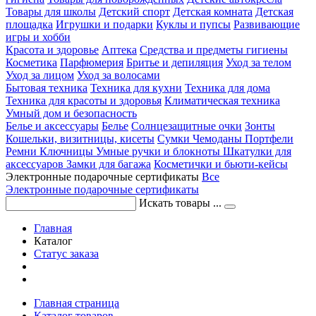
Товары для школы
Детский спорт
Детская комната
Детская
площадка
Игрушки и подарки
Куклы и пупсы
Развивающие
игры и хобби
Красота и здоровье
Аптека
Средства и предметы гигиены
Косметика
Парфюмерия
Бритье и депиляция
Уход за телом
Уход за лицом
Уход за волосами
Бытовая техника
Техника для кухни
Техника для дома
Техника для красоты и здоровья
Климатическая техника
Умный дом и безопасность
Белье и аксессуары
Белье
Солнцезащитные очки
Зонты
Кошельки, визитницы, кисеты
Сумки
Чемоданы
Портфели
Ремни
Ключницы
Умные ручки и блокноты
Шкатулки для
аксессуаров
Замки для багажа
Косметички и бьюти-кейсы
Электронные подарочные сертификаты
Все
Электронные подарочные сертификаты
Искать товары ...
Главная
Каталог
Статус заказа
Главная страница
Каталог товаров