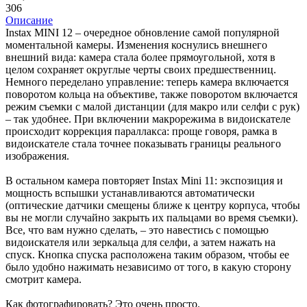
306
Описание
Instax MINI 12 – очередное обновление самой популярной
моментальной камеры. Изменения коснулись внешнего
внешний вида: камера стала более прямоугольной, хотя в
целом сохраняет округлые черты своих предшественниц.
Немного переделано управление: теперь камера включается
поворотом кольца на объективе, также поворотом включается
режим съемки с малой дистанции (для макро или селфи с рук)
– так удобнее. При включении макрорежима в видоискателе
происходит коррекция параллакса: проще говоря, рамка в
видоискателе стала точнее показывать границы реального
изображения.
В остальном камера повторяет Instax Mini 11: экспозиция и
мощность вспышки устанавливаются автоматически
(оптические датчики смещены ближе к центру корпуса, чтобы
вы не могли случайно закрыть их пальцами во время съемки).
Все, что вам нужно сделать, – это навестись с помощью
видоискателя или зеркальца для селфи, а затем нажать на
спуск. Кнопка спуска расположена таким образом, чтобы ее
было удобно нажимать независимо от того, в какую сторону
смотрит камера.
Как фотографировать? Это очень просто.