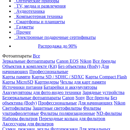
Оптические приборы
TV, медиа и развлечения
Аудиотехника
Компьютерная техника
Смартфоны и планшеты
Гаджеты
Прочее
Электронные подарочные сертификаты
Распродажа до 90%
Фотоаппараты
Все
Зеркальные фотоаппараты
Canon EOS
Nikon
Все бренды
Объектив в комплекте (Kit)
Без объектива (Body)
Для
начинающих
Профессиональные
Карты памяти
Карты SD / SDHC / SDXC
Карты Compact Flash
Карты MicroSD
Картридеры
Чехлы для карт памяти
Источники питания
Батарейки и аккумуляторы
Аккумуляторы для фото-видео техники
Зарядные устройства
Беззеркальные фотоаппараты
Canon
Sony
Все бренды
Без
объектива (Body)
Профессиональные
Для начинающих
Nikon
Светофильтры
Защитные светофильтры
Фильтры
ультрафиолетовые
Фильтры поляризационные
ND-фильтры
Наборы фильтров
Переходные кольца для фильтров
Аксессуары для фильтров
Сумки, рюкзаки, чехлы
Фоторюкзаки
Для зеркальных