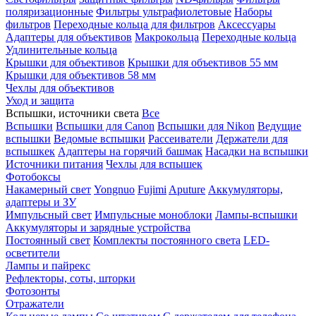
поляризационные
Фильтры ультрафиолетовые
Наборы
фильтров
Переходные кольца для фильтров
Аксессуары
Адаптеры для объективов
Макрокольца
Переходные кольца
Удлинительные кольца
Крышки для объективов
Крышки для объективов 55 мм
Крышки для объективов 58 мм
Чехлы для объективов
Уход и защита
Вспышки, источники света
Все
Вспышки
Вспышки для Canon
Вспышки для Nikon
Ведущие
вспышки
Ведомые вспышки
Рассеиватели
Держатели для
вспышкек
Адаптеры на горячий башмак
Насадки на вспышки
Источники питания
Чехлы для вспышек
Фотобоксы
Накамерный свет
Yongnuo
Fujimi
Aputure
Аккумуляторы,
адаптеры и ЗУ
Импульсный свет
Импульсные моноблоки
Лампы-вспышки
Аккумуляторы и зарядные устройства
Постоянный свет
Комплекты постоянного света
LED-
осветители
Лампы и пайрекс
Рефлекторы, соты, шторки
Фотозонты
Отражатели