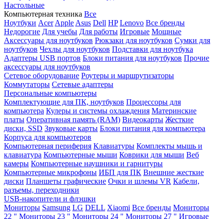
Настольные
Компьютерная техника
Все
Ноутбуки
Acer
Apple
Asus
Dell
HP
Lenovo
Все бренды
Недорогие
Для учебы
Для работы
Игровые
Мощные
Аксессуары для ноутбуков
Рюкзаки для ноутбуков
Сумки для
ноутбуков
Чехлы для ноутбуков
Подставки для ноутбука
Адаптеры USB портов
Блоки питания для ноутбуков
Прочие
аксессуары для ноутбуков
Сетевое оборудование
Роутеры и маршрутизаторы
Коммутаторы
Сетевые адаптеры
Персональные компьютеры
Комплектующие для ПК, ноутбуков
Процессоры для
компьютера
Кулеры и системы охлаждения
Материнские
платы
Оперативная память (RAM)
Видеокарты
Жесткие
диски, SSD
Звуковые карты
Блоки питания для компьютера
Корпуса для компьютеров
Компьютерная периферия
Клавиатуры
Комплекты мышь и
клавиатура
Компьютерные мыши
Коврики для мыши
Веб
камеры
Компьютерные наушники и гарнитуры
Компьютерные микрофоны
ИБП для ПК
Внешние жесткие
диски
Планшеты графические
Очки и шлемы VR
Кабели,
разъемы, переходники
USB-накопители и флэшки
Мониторы
Samsung
LG
DELL
Xiaomi
Все бренды
Мониторы
22 "
Мониторы 23 "
Мониторы 24 "
Мониторы 27 "
Игровые