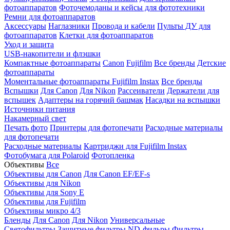
фотоаппаратов
Фоточемоданы и кейсы для фототехники
Ремни для фотоаппаратов
Аксессуары
Наглазники
Провода и кабели
Пульты ДУ для
фотоаппаратов
Клетки для фотоаппаратов
Уход и защита
USB-накопители и флэшки
Компактные фотоаппараты
Canon
Fujifilm
Все бренды
Детские
фотоаппараты
Моментальные фотоаппараты
Fujifilm Instax
Все бренды
Вспышки
Для Canon
Для Nikon
Рассеиватели
Держатели для
вспышек
Адаптеры на горячий башмак
Насадки на вспышки
Источники питания
Накамерный свет
Печать фото
Принтеры для фотопечати
Расходные материалы
для фотопечати
Расходные материалы
Картриджи для Fujifilm Instax
Фотобумага для Polaroid
Фотопленка
Объективы
Все
Объективы для Canon
Для Canon EF/EF-s
Объективы для Nikon
Объективы для Sony E
Объективы для Fujifilm
Объективы микро 4/3
Бленды
Для Canon
Для Nikon
Универсальные
Светофильтры
Защитные фильтры
ND-фильры
Фильтры