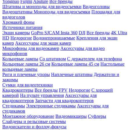
Yongnuo
Fujimi
Aputure
Все бренды
Штативы и моноподы для видеосъемки
Видеоголовы
Видеоштативы
Моноподы для видеосъемки
Площадки для
видеоголов
Хромакей фоны
Источники питания
Экшн камеры
GoPro
SJCAM
Insta 360
DJI
Все бренды
4K Ultra
HD
Недорогие
Водонепроницаемые
Крепления для экшн
камер
Аксессуары для экшн камер
Микрофоны для видеокамер
Аксессуары для видео
микрофонов
Кольцевые лампы
Со штативом
C держателем для телефона
Кольцевые лампы 26 см
Кольцевые лампы 45 см
Настольные
кольцевые лампы
Риги и плечевые упоры
Наплечные штативы
Держатели и
зажимы
Сумки для видеотехники
Квадрокоптеры
Все бренды
FPV
Недорогие
С хорошей
камерой
На пульте управления
Аксессуары для
квадрокоптеров
Запчасти для квадрокоптеров
Стедикамы
Электронные стедикамы
Аксессуары для
стедикамов
Монтажное оборудование
Видеомикшеры
Суфлеры
Слайдеры и рельсовые системы
Видоискатели и фоллоу-фокусы