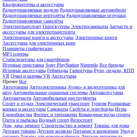
Квадрокоптеры и аксессуары
Радиоуправляемые модели
Радиоуправляемые автомобили
Радиоуправляемые вертолёты
Радиоуправляемые игрушки
Радиоуправляемые самолёты
Электротранспорт
Гироскутеры
Электросамокаты
Запчасти и
аксессуары для электротранспорта
Электронные книги и аксессуары
Электронные книги
Аксессуары для электронных книг
Планшеты графические
MP3 плееры
Стабилизаторы для смартфонов
Игровые приставки
Sony PlayStation
Nintendo
Все бренды
Игровые аксессуары
Геймпады
Гарнитуры
Рули, педали, КПП
VR
Очки и шлемы VR
Аксессуары
Прочее
Все
Автотовары
Автоэлектроника
Аудио- и видеотехника для
авто
Автомобильные охранные системы
Автоаксессуары
Автозапчасти
Автомобильные инструменты
Спорт и отдых
Электрический транспорт
Туризм
Роликовые
коньки и аксессуары
Самокаты
Скейты и лонгборды
Игры
Единоборства
Фитнес и тренажеры
Командные виды спорта
Охота и рыбалка
Водный спорт
Велоспорт
Дом, дача, ремонт
Строительство и ремонт
Товары для дома
Детские товары
Детские коляски
Питание и кормление
Уход и
гигиена
Товары для новорождённых
Детские автокресла