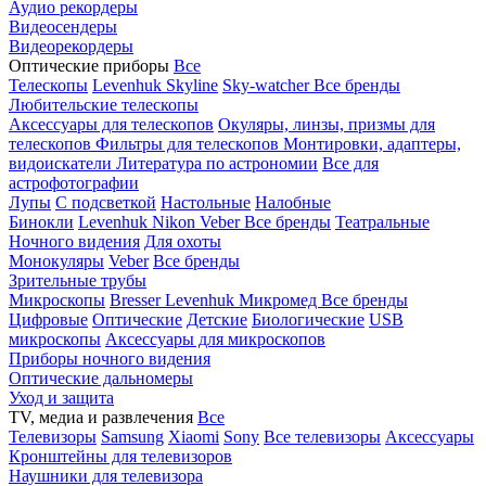
Аудио рекордеры
Видеосендеры
Видеорекордеры
Оптические приборы
Все
Телескопы
Levenhuk Skyline
Sky-watcher
Все бренды
Любительские телескопы
Аксессуары для телескопов
Окуляры, линзы, призмы для
телескопов
Фильтры для телескопов
Монтировки, адаптеры,
видоискатели
Литература по астрономии
Все для
астрофотографии
Лупы
С подсветкой
Настольные
Налобные
Бинокли
Levenhuk
Nikon
Veber
Все бренды
Театральные
Ночного видения
Для охоты
Монокуляры
Veber
Все бренды
Зрительные трубы
Микроскопы
Bresser
Levenhuk
Микромед
Все бренды
Цифровые
Оптические
Детские
Биологические
USB
микроскопы
Аксессуары для микроскопов
Приборы ночного видения
Оптические дальномеры
Уход и защита
TV, медиа и развлечения
Все
Телевизоры
Samsung
Xiaomi
Sony
Все телевизоры
Аксессуары
Кронштейны для телевизоров
Наушники для телевизора