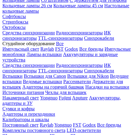
Кольцевые лампы
Со штативом
С держателем для телефона
Кольцевые лампы 26 см
Кольцевые лампы 45 см
Настольные
кольцевые лампы
Софтбоксы
Стрипбоксы
Октобоксы
Средства синхронизации
Радиосинхронизаторы
ИК
синхронизаторы
TTL-синхронизаторы
Синхрокабели
Студийное оборудование
Все
Импульсный свет
Raylab
FST
Godox
Все бренды
Импульсные
моноблоки
Лампы-вспышки
Аккумуляторы и зарядные
устройства
Средства синхронизации
Радиосинхронизаторы
ИК
синхронизаторы
TTL-синхронизаторы
Синхрокабели
Вспышки
Вспышки для Canon
Вспышки для Nikon
Ведущие
вспышки
Ведомые вспышки
Рассеиватели
Держатели для
вспышек
Адаптеры на горячий башмак
Насадки на вспышки
Источники питания
Чехлы для вспышек
Накамерный свет
Yongnuo
Fujimi
Aputure
Аккумуляторы,
адаптеры и ЗУ
Сумки и кофры
Адаптеры и переходники
Калибраторы и шкалы
Постоянный свет
Raylab
Yongnuo
FST
Godox
Все бренды
Комплекты постоянного света
LED-осветители