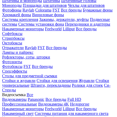
Штативы и моноподы
Штативы
Штативные головы
Моноподы
Площадки для штативов
Чехлы для штативов
Фотофоны
Raylab
Colorama
FST
Все бренды
Бумажные фоны
Хромакей фоны
Виниловые фоны
Системы крепления
Зажимы, держатели, муфты
Подвесные
системы
Системы установки фона
Переходники и адаптеры
Накамерные мониторы
Feelworld
Lilliput
Все бренды
Софтбоксы
Стрипбоксы
Октобоксы
Отражатели
Raylab
FST
Все бренды
Лампы и пайрекс
Рефлекторы, соты, шторки
Фотозонты
Фотобоксы
FST
Все бренды
Спецэффекты
Столы для предметной съемки
Стойки и журавли
Стойки для освещения
Журавли
Стойки
универсальные
Штанги, перекладины
Ролики для стоек
Си-
Стенды
Видеосъемка
Все
Видеокамеры
Panasonic
Все бренды
Full HD
Профессиональные
Видеокамеры 4K
Недорогие
Накамерные мониторы
Feelworld
Lilliput
Все бренды
Накамерный свет
Системы питания для накамерного света