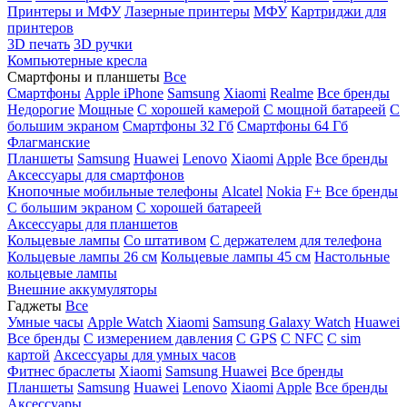
Принтеры и МФУ
Лазерные принтеры
МФУ
Картриджи для
принтеров
3D печать
3D ручки
Компьютерные кресла
Смартфоны и планшеты
Все
Смартфоны
Apple iPhone
Samsung
Xiaomi
Realme
Все бренды
Недорогие
Мощные
С хорошей камерой
С мощной батареей
С
большим экраном
Смартфоны 32 Гб
Смартфоны 64 Гб
Флагманские
Планшеты
Samsung
Huawei
Lenovo
Xiaomi
Apple
Все бренды
Аксессуары для смартфонов
Кнопочные мобильные телефоны
Alcatel
Nokia
F+
Все бренды
С большим экраном
С хорошей батареей
Аксессуары для планшетов
Кольцевые лампы
Со штативом
C держателем для телефона
Кольцевые лампы 26 см
Кольцевые лампы 45 см
Настольные
кольцевые лампы
Внешние аккумуляторы
Гаджеты
Все
Умные часы
Apple Watch
Xiaomi
Samsung Galaxy Watch
Huawei
Все бренды
C измерением давления
C GPS
C NFC
C sim
картой
Аксессуары для умных часов
Фитнес браслеты
Xiaomi
Samsung
Huawei
Все бренды
Планшеты
Samsung
Huawei
Lenovo
Xiaomi
Apple
Все бренды
Аксессуары