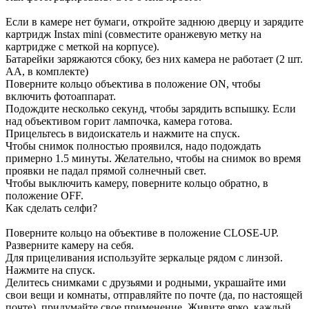
Если в камере нет бумаги, откройте заднюю дверцу и зарядите
картридж Instax mini (совместите оранжевую метку на
картридже с меткой на корпусе).
Батарейки заряжаются сбоку, без них камера не работает (2 шт.
АА, в комплекте)
Поверните кольцо объектива в положение ON, чтобы
включить фотоаппарат.
Подождите несколько секунд, чтобы зарядить вспышку. Если
над объективом горит лампочка, камера готова.
Прицельтесь в видоискатель и нажмите на спуск.
Чтобы снимок полностью проявился, надо подождать
примерно 1.5 минуты. Желательно, чтобы на снимок во время
проявки не падал прямой солнечный свет.
Чтобы выключить камеру, поверните кольцо обратно, в
положение OFF.
Как сделать селфи?
Поверните кольцо на объективе в положение CLOSE-UP.
Разверните камеру на себя.
Для прицеливания используйте зеркальце рядом с линзой.
Нажмите на спуск.
Делитесь снимками с друзьями и родными, украшайте ими
свои вещи и комнаты, отправляйте по почте (да, по настоящей
почте), придумайте свое применение. Живите ярко, каждый