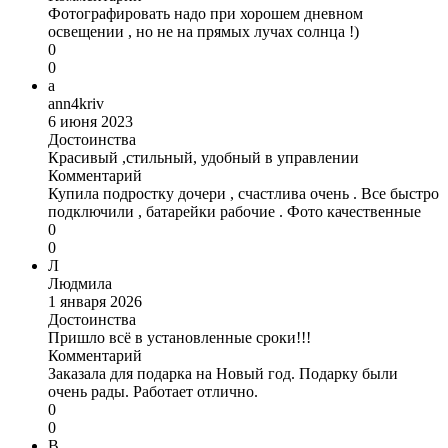
Фотографировать надо при хорошем дневном
освещении , но не на прямых лучах солнца !)
0
0
a
ann4kriv
6 июня 2023
Достоинства
Красивый ,стильный, удобный в управлении
Комментарий
Купила подростку дочери , счастлива очень . Все быстро
подключили , батарейки рабочие . Фото качественные
0
0
Л
Людмила
1 января 2026
Достоинства
Пришло всё в установленные сроки!!!
Комментарий
Заказала для подарка на Новый год. Подарку были
очень рады. Работает отлично.
0
0
В