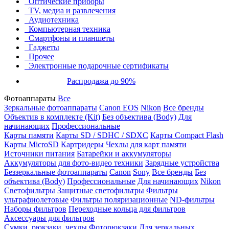
Оптические приборы
TV, медиа и развлечения
Аудиотехника
Компьютерная техника
Смартфоны и планшеты
Гаджеты
Прочее
Электронные подарочные сертификаты
Распродажа до 90%
Фотоаппараты
Все
Зеркальные фотоаппараты
Canon EOS
Nikon
Все бренды
Объектив в комплекте (Kit)
Без объектива (Body)
Для
начинающих
Профессиональные
Карты памяти
Карты SD / SDHC / SDXC
Карты Compact Flash
Карты MicroSD
Картридеры
Чехлы для карт памяти
Источники питания
Батарейки и аккумуляторы
Аккумуляторы для фото-видео техники
Зарядные устройства
Беззеркальные фотоаппараты
Canon
Sony
Все бренды
Без
объектива (Body)
Профессиональные
Для начинающих
Nikon
Светофильтры
Защитные светофильтры
Фильтры
ультрафиолетовые
Фильтры поляризационные
ND-фильтры
Наборы фильтров
Переходные кольца для фильтров
Аксессуары для фильтров
Сумки, рюкзаки, чехлы
Фоторюкзаки
Для зеркальных