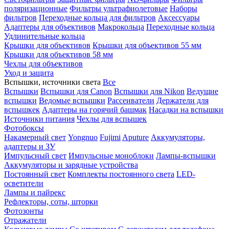
поляризационные
Фильтры ультрафиолетовые
Наборы
фильтров
Переходные кольца для фильтров
Аксессуары
Адаптеры для объективов
Макрокольца
Переходные кольца
Удлинительные кольца
Крышки для объективов
Крышки для объективов 55 мм
Крышки для объективов 58 мм
Чехлы для объективов
Уход и защита
Вспышки, источники света
Все
Вспышки
Вспышки для Canon
Вспышки для Nikon
Ведущие
вспышки
Ведомые вспышки
Рассеиватели
Держатели для
вспышкек
Адаптеры на горячий башмак
Насадки на вспышки
Источники питания
Чехлы для вспышек
Фотобоксы
Накамерный свет
Yongnuo
Fujimi
Aputure
Аккумуляторы,
адаптеры и ЗУ
Импульсный свет
Импульсные моноблоки
Лампы-вспышки
Аккумуляторы и зарядные устройства
Постоянный свет
Комплекты постоянного света
LED-
осветители
Лампы и пайрекс
Рефлекторы, соты, шторки
Фотозонты
Отражатели