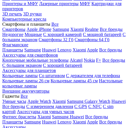
Принтеры и МФУ
Лазерные принтеры
МФУ
Картриджи для
принтеров
3D печать
3D ручки
Компьютерные кресла
Смартфоны и планшеты
Все
Смартфоны
Apple iPhone
Samsung
Xiaomi
Realme
Все бренды
Недорогие
Мощные
С хорошей камерой
С мощной батареей
С
большим экраном
Смартфоны 32 Гб
Смартфоны 64 Гб
Флагманские
Планшеты
Samsung
Huawei
Lenovo
Xiaomi
Apple
Все бренды
Аксессуары для смартфонов
Кнопочные мобильные телефоны
Alcatel
Nokia
F+
Все бренды
С большим экраном
С хорошей батареей
Аксессуары для планшетов
Кольцевые лампы
Со штативом
C держателем для телефона
Кольцевые лампы 26 см
Кольцевые лампы 45 см
Настольные
кольцевые лампы
Внешние аккумуляторы
Гаджеты
Все
Умные часы
Apple Watch
Xiaomi
Samsung Galaxy Watch
Huawei
Все бренды
C измерением давления
C GPS
C NFC
C sim
картой
Аксессуары для умных часов
Фитнес браслеты
Xiaomi
Samsung
Huawei
Все бренды
Планшеты
Samsung
Huawei
Lenovo
Xiaomi
Apple
Все бренды
Аксессуары