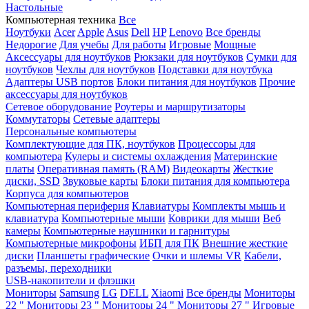
Настольные
Компьютерная техника
Все
Ноутбуки
Acer
Apple
Asus
Dell
HP
Lenovo
Все бренды
Недорогие
Для учебы
Для работы
Игровые
Мощные
Аксессуары для ноутбуков
Рюкзаки для ноутбуков
Сумки для
ноутбуков
Чехлы для ноутбуков
Подставки для ноутбука
Адаптеры USB портов
Блоки питания для ноутбуков
Прочие
аксессуары для ноутбуков
Сетевое оборудование
Роутеры и маршрутизаторы
Коммутаторы
Сетевые адаптеры
Персональные компьютеры
Комплектующие для ПК, ноутбуков
Процессоры для
компьютера
Кулеры и системы охлаждения
Материнские
платы
Оперативная память (RAM)
Видеокарты
Жесткие
диски, SSD
Звуковые карты
Блоки питания для компьютера
Корпуса для компьютеров
Компьютерная периферия
Клавиатуры
Комплекты мышь и
клавиатура
Компьютерные мыши
Коврики для мыши
Веб
камеры
Компьютерные наушники и гарнитуры
Компьютерные микрофоны
ИБП для ПК
Внешние жесткие
диски
Планшеты графические
Очки и шлемы VR
Кабели,
разъемы, переходники
USB-накопители и флэшки
Мониторы
Samsung
LG
DELL
Xiaomi
Все бренды
Мониторы
22 "
Мониторы 23 "
Мониторы 24 "
Мониторы 27 "
Игровые