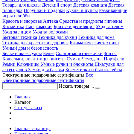
Товары для школы
Детский спорт
Детская комната
Детская
площадка
Игрушки и подарки
Куклы и пупсы
Развивающие
игры и хобби
Красота и здоровье
Аптека
Средства и предметы гигиены
Косметика
Парфюмерия
Бритье и депиляция
Уход за телом
Уход за лицом
Уход за волосами
Бытовая техника
Техника для кухни
Техника для дома
Техника для красоты и здоровья
Климатическая техника
Умный дом и безопасность
Белье и аксессуары
Белье
Солнцезащитные очки
Зонты
Кошельки, визитницы, кисеты
Сумки
Чемоданы
Портфели
Ремни
Ключницы
Умные ручки и блокноты
Шкатулки для
аксессуаров
Замки для багажа
Косметички и бьюти-кейсы
Электронные подарочные сертификаты
Все
Электронные подарочные сертификаты
Искать товары ...
Главная
Каталог
Статус заказа
Главная страница
Каталог товаров