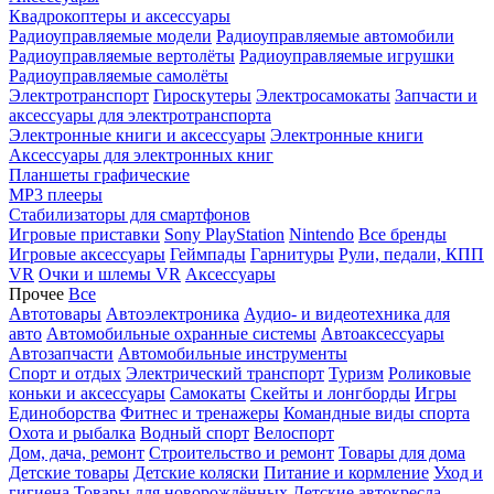
Квадрокоптеры и аксессуары
Радиоуправляемые модели
Радиоуправляемые автомобили
Радиоуправляемые вертолёты
Радиоуправляемые игрушки
Радиоуправляемые самолёты
Электротранспорт
Гироскутеры
Электросамокаты
Запчасти и
аксессуары для электротранспорта
Электронные книги и аксессуары
Электронные книги
Аксессуары для электронных книг
Планшеты графические
MP3 плееры
Стабилизаторы для смартфонов
Игровые приставки
Sony PlayStation
Nintendo
Все бренды
Игровые аксессуары
Геймпады
Гарнитуры
Рули, педали, КПП
VR
Очки и шлемы VR
Аксессуары
Прочее
Все
Автотовары
Автоэлектроника
Аудио- и видеотехника для
авто
Автомобильные охранные системы
Автоаксессуары
Автозапчасти
Автомобильные инструменты
Спорт и отдых
Электрический транспорт
Туризм
Роликовые
коньки и аксессуары
Самокаты
Скейты и лонгборды
Игры
Единоборства
Фитнес и тренажеры
Командные виды спорта
Охота и рыбалка
Водный спорт
Велоспорт
Дом, дача, ремонт
Строительство и ремонт
Товары для дома
Детские товары
Детские коляски
Питание и кормление
Уход и
гигиена
Товары для новорождённых
Детские автокресла