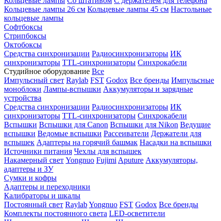
Кольцевые лампы
Со штативом
С держателем для телефона
Кольцевые лампы 26 см
Кольцевые лампы 45 см
Настольные
кольцевые лампы
Софтбоксы
Стрипбоксы
Октобоксы
Средства синхронизации
Радиосинхронизаторы
ИК
синхронизаторы
TTL-синхронизаторы
Синхрокабели
Студийное оборудование
Все
Импульсный свет
Raylab
FST
Godox
Все бренды
Импульсные
моноблоки
Лампы-вспышки
Аккумуляторы и зарядные
устройства
Средства синхронизации
Радиосинхронизаторы
ИК
синхронизаторы
TTL-синхронизаторы
Синхрокабели
Вспышки
Вспышки для Canon
Вспышки для Nikon
Ведущие
вспышки
Ведомые вспышки
Рассеиватели
Держатели для
вспышек
Адаптеры на горячий башмак
Насадки на вспышки
Источники питания
Чехлы для вспышек
Накамерный свет
Yongnuo
Fujimi
Aputure
Аккумуляторы,
адаптеры и ЗУ
Сумки и кофры
Адаптеры и переходники
Калибраторы и шкалы
Постоянный свет
Raylab
Yongnuo
FST
Godox
Все бренды
Комплекты постоянного света
LED-осветители