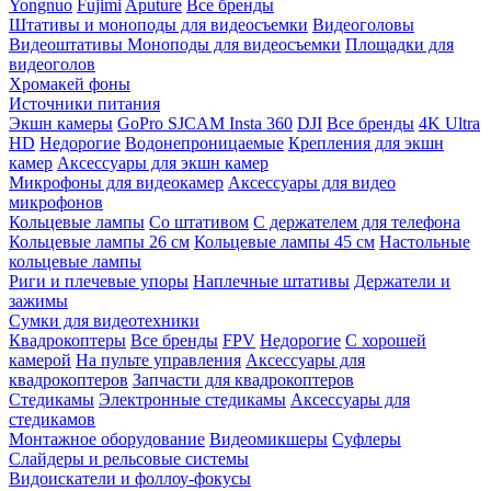
Yongnuo
Fujimi
Aputure
Все бренды
Штативы и моноподы для видеосъемки
Видеоголовы
Видеоштативы
Моноподы для видеосъемки
Площадки для
видеоголов
Хромакей фоны
Источники питания
Экшн камеры
GoPro
SJCAM
Insta 360
DJI
Все бренды
4K Ultra
HD
Недорогие
Водонепроницаемые
Крепления для экшн
камер
Аксессуары для экшн камер
Микрофоны для видеокамер
Аксессуары для видео
микрофонов
Кольцевые лампы
Со штативом
C держателем для телефона
Кольцевые лампы 26 см
Кольцевые лампы 45 см
Настольные
кольцевые лампы
Риги и плечевые упоры
Наплечные штативы
Держатели и
зажимы
Сумки для видеотехники
Квадрокоптеры
Все бренды
FPV
Недорогие
С хорошей
камерой
На пульте управления
Аксессуары для
квадрокоптеров
Запчасти для квадрокоптеров
Стедикамы
Электронные стедикамы
Аксессуары для
стедикамов
Монтажное оборудование
Видеомикшеры
Суфлеры
Слайдеры и рельсовые системы
Видоискатели и фоллоу-фокусы