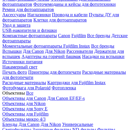
фотоаппаратов
Фоточемоданы и кейсы для фототехники
Ремни для фотоаппаратов
Аксессуары
Наглазники
Провода и кабели
Пульты ДУ для
фотоаппаратов
Клетки для фотоаппаратов
Уход и защита
USB-накопители и флэшки
Компактные фотоаппараты
Canon
Fujifilm
Все бренды
Детские
фотоаппараты
Моментальные фотоаппараты
Fujifilm Instax
Все бренды
Вспышки
Для Canon
Для Nikon
Рассеиватели
Держатели для
вспышек
Адаптеры на горячий башмак
Насадки на вспышки
Источники питания
Накамерный свет
Печать фото
Принтеры для фотопечати
Расходные материалы
для фотопечати
Расходные материалы
Картриджи для Fujifilm Instax
Фотобумага для Polaroid
Фотопленка
Объективы
Все
Объективы для Canon
Для Canon EF/EF-s
Объективы для Nikon
Объективы для Sony E
Объективы для Fujifilm
Объективы микро 4/3
Бленды
Для Canon
Для Nikon
Универсальные
Светофильтры
Защитные фильтры
ND-фильры
Фильтры