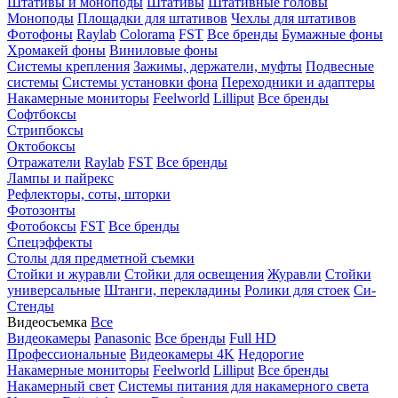
Штативы и моноподы
Штативы
Штативные головы
Моноподы
Площадки для штативов
Чехлы для штативов
Фотофоны
Raylab
Colorama
FST
Все бренды
Бумажные фоны
Хромакей фоны
Виниловые фоны
Системы крепления
Зажимы, держатели, муфты
Подвесные
системы
Системы установки фона
Переходники и адаптеры
Накамерные мониторы
Feelworld
Lilliput
Все бренды
Софтбоксы
Стрипбоксы
Октобоксы
Отражатели
Raylab
FST
Все бренды
Лампы и пайрекс
Рефлекторы, соты, шторки
Фотозонты
Фотобоксы
FST
Все бренды
Спецэффекты
Столы для предметной съемки
Стойки и журавли
Стойки для освещения
Журавли
Стойки
универсальные
Штанги, перекладины
Ролики для стоек
Си-
Стенды
Видеосъемка
Все
Видеокамеры
Panasonic
Все бренды
Full HD
Профессиональные
Видеокамеры 4K
Недорогие
Накамерные мониторы
Feelworld
Lilliput
Все бренды
Накамерный свет
Системы питания для накамерного света