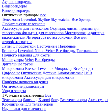
Аудио рекордеры
Видеосендеры
Видеорекордеры
Оптические приборы
Все
Телескопы
Levenhuk Skyline
Sky-watcher
Все бренды
Любительские телескопы
Аксессуары для телескопов
Окуляры, линзы, призмы для
телескопов
Фильтры для телескопов
Монтировки, адаптеры,
видоискатели
Литература по астрономии
Все для
астрофотографии
Лупы
С подсветкой
Настольные
Налобные
Бинокли
Levenhuk
Nikon
Veber
Все бренды
Театральные
Ночного видения
Для охоты
Монокуляры
Veber
Все бренды
Зрительные трубы
Микроскопы
Bresser
Levenhuk
Микромед
Все бренды
Цифровые
Оптические
Детские
Биологические
USB
микроскопы
Аксессуары для микроскопов
Приборы ночного видения
Оптические дальномеры
Уход и защита
TV, медиа и развлечения
Все
Телевизоры
Samsung
Xiaomi
Sony
Все телевизоры
Аксессуары
Кронштейны для телевизоров
Наушники для телевизора