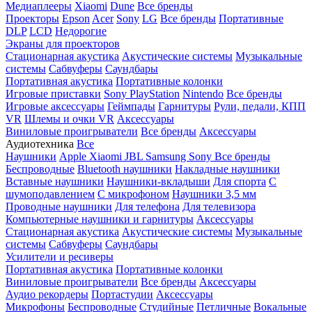
Медиаплееры
Xiaomi
Dune
Все бренды
Проекторы
Epson
Acer
Sony
LG
Все бренды
Портативные
DLP
LCD
Недорогие
Экраны для проекторов
Стационарная акустика
Акустические системы
Музыкальные
системы
Сабвуферы
Саундбары
Портативная акустика
Портативные колонки
Игровые приставки
Sony PlayStation
Nintendo
Все бренды
Игровые аксессуары
Геймпады
Гарнитуры
Рули, педали, КПП
VR
Шлемы и очки VR
Аксессуары
Виниловые проигрыватели
Все бренды
Аксессуары
Аудиотехника
Все
Наушники
Apple
Xiaomi
JBL
Samsung
Sony
Все бренды
Беспроводные
Bluetooth наушники
Накладные наушники
Вставные наушники
Наушники-вкладыши
Для спорта
С
шумоподавлением
С микрофоном
Наушники 3,5 мм
Проводные наушники
Для телефона
Для телевизора
Компьютерные наушники и гарнитуры
Аксессуары
Стационарная акустика
Акустические системы
Музыкальные
системы
Сабвуферы
Саундбары
Усилители и ресиверы
Портативная акустика
Портативные колонки
Виниловые проигрыватели
Все бренды
Аксессуары
Аудио рекордеры
Портастудии
Аксессуары
Микрофоны
Беспроводные
Студийные
Петличные
Вокальные