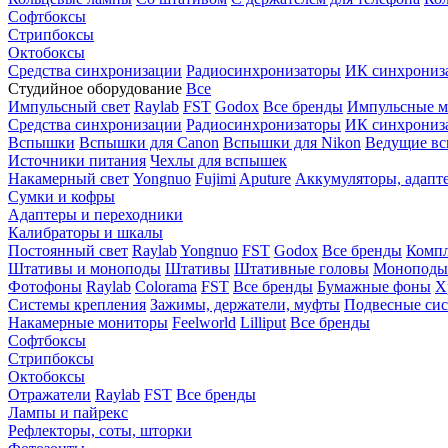
Софтбоксы
Стрипбоксы
Октобоксы
Средства синхронизации
Радиосинхронизаторы
ИК синхрониз
Студийное оборудование
Все
Импульсный свет
Raylab
FST
Godox
Все бренды
Импульсные м
Средства синхронизации
Радиосинхронизаторы
ИК синхрониз
Вспышки
Вспышки для Canon
Вспышки для Nikon
Ведущие в
Источники питания
Чехлы для вспышек
Накамерный свет
Yongnuo
Fujimi
Aputure
Аккумуляторы, адапт
Сумки и кофры
Адаптеры и переходники
Калибраторы и шкалы
Постоянный свет
Raylab
Yongnuo
FST
Godox
Все бренды
Компл
Штативы и моноподы
Штативы
Штативные головы
Моноподы
Фотофоны
Raylab
Colorama
FST
Все бренды
Бумажные фоны
Х
Системы крепления
Зажимы, держатели, муфты
Подвесные си
Накамерные мониторы
Feelworld
Lilliput
Все бренды
Софтбоксы
Стрипбоксы
Октобоксы
Отражатели
Raylab
FST
Все бренды
Лампы и пайрекс
Рефлекторы, соты, шторки