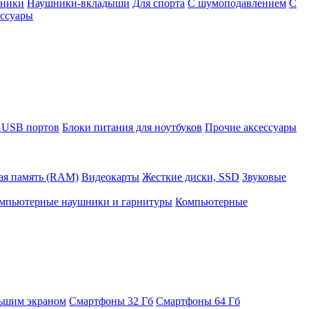
шники
Наушники-вкладыши
Для спорта
С шумоподавлением
С
ссуары
 USB портов
Блоки питания для ноутбуков
Прочие аксессуары
ая память (RAM)
Видеокарты
Жесткие диски, SSD
Звуковые
мпьютерные наушники и гарнитуры
Компьютерные
ьшим экраном
Смартфоны 32 Гб
Смартфоны 64 Гб