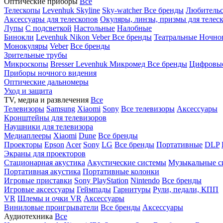
Оптические приборы
Все
Телескопы
Levenhuk Skyline
Sky-watcher
Все бренды
Любительс
Аксессуары для телескопов
Окуляры, линзы, призмы для телес
Лупы
С подсветкой
Настольные
Налобные
Бинокли
Levenhuk
Nikon
Veber
Все бренды
Театральные
Ночно
Монокуляры
Veber
Все бренды
Зрительные трубы
Микроскопы
Bresser
Levenhuk
Микромед
Все бренды
Цифровы
Приборы ночного видения
Оптические дальномеры
Уход и защита
TV, медиа и развлечения
Все
Телевизоры
Samsung
Xiaomi
Sony
Все телевизоры
Аксессуары
Кронштейны для телевизоров
Наушники для телевизора
Медиаплееры
Xiaomi
Dune
Все бренды
Проекторы
Epson
Acer
Sony
LG
Все бренды
Портативные
DLP
Экраны для проекторов
Стационарная акустика
Акустические системы
Музыкальные с
Портативная акустика
Портативные колонки
Игровые приставки
Sony PlayStation
Nintendo
Все бренды
Игровые аксессуары
Геймпады
Гарнитуры
Рули, педали, КПП
VR
Шлемы и очки VR
Аксессуары
Виниловые проигрыватели
Все бренды
Аксессуары
Аудиотехника
Все