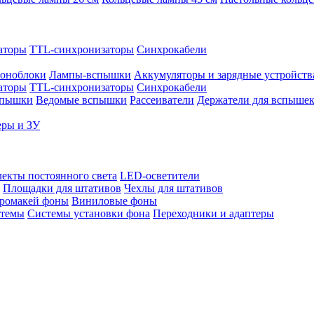
аторы
TTL-синхронизаторы
Синхрокабели
оноблоки
Лампы-вспышки
Аккумуляторы и зарядные устройств
аторы
TTL-синхронизаторы
Синхрокабели
спышки
Ведомые вспышки
Рассеиватели
Держатели для вспыше
еры и ЗУ
екты постоянного света
LED-осветители
Площадки для штативов
Чехлы для штативов
ромакей фоны
Виниловые фоны
стемы
Системы установки фона
Переходники и адаптеры