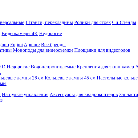
версальные
Штанги, перекладины
Ролики для стоек
Си-Стенды
е
Видеокамеры 4K
Недорогие
gnuo
Fujimi
Aputure
Все бренды
ативы
Моноподы для видеосъемки
Площадки для видеоголов
 HD
Недорогие
Водонепроницаемые
Крепления для экшн камер
А
в
ьцевые лампы 26 см
Кольцевые лампы 45 см
Настольные кольц
имы
й
На пульте управления
Аксессуары для квадрокоптеров
Запчасти
ов