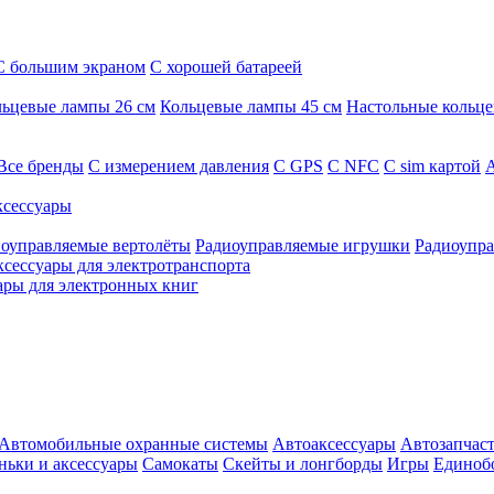
С большим экраном
С хорошей батареей
ьцевые лампы 26 см
Кольцевые лампы 45 см
Настольные кольц
Все бренды
C измерением давления
C GPS
C NFC
C sim картой
А
сессуары
оуправляемые вертолёты
Радиоуправляемые игрушки
Радиоупра
ксессуары для электротранспорта
ары для электронных книг
Автомобильные охранные системы
Автоаксессуары
Автозапчас
ньки и аксессуары
Самокаты
Скейты и лонгборды
Игры
Единоб