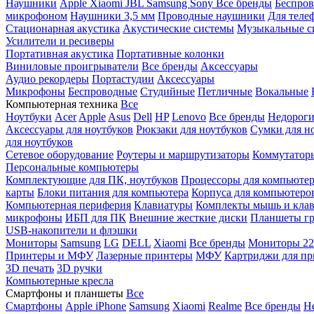
Наушники
Apple
Xiaomi
JBL
Samsung
Sony
Все бренды
Беспро
микрофоном
Наушники 3,5 мм
Проводные наушники
Для теле
Стационарная акустика
Акустические системы
Музыкальные с
Усилители и ресиверы
Портативная акустика
Портативные колонки
Виниловые проигрыватели
Все бренды
Аксессуары
Аудио рекордеры
Портастудии
Аксессуары
Микрофоны
Беспроводные
Студийные
Петличные
Вокальные
Компьютерная техника
Все
Ноутбуки
Acer
Apple
Asus
Dell
HP
Lenovo
Все бренды
Недороги
Аксессуары для ноутбуков
Рюкзаки для ноутбуков
Сумки для н
для ноутбуков
Сетевое оборудование
Роутеры и маршрутизаторы
Коммутатор
Персональные компьютеры
Комплектующие для ПК, ноутбуков
Процессоры для компьюте
карты
Блоки питания для компьютера
Корпуса для компьютеро
Компьютерная периферия
Клавиатуры
Комплекты мышь и клав
микрофоны
ИБП для ПК
Внешние жесткие диски
Планшеты гр
USB-накопители и флэшки
Мониторы
Samsung
LG
DELL
Xiaomi
Все бренды
Мониторы 22
Принтеры и МФУ
Лазерные принтеры
МФУ
Картриджи для пр
3D печать
3D ручки
Компьютерные кресла
Смартфоны и планшеты
Все
Смартфоны
Apple iPhone
Samsung
Xiaomi
Realme
Все бренды
Н