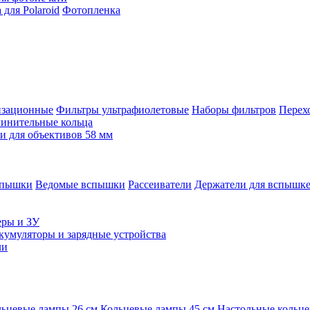
для Polaroid
Фотопленка
изационные
Фильтры ультрафиолетовые
Наборы фильтров
Перех
инительные кольца
 для объективов 58 мм
спышки
Ведомые вспышки
Рассеиватели
Держатели для вспышк
еры и ЗУ
кумуляторы и зарядные устройства
ли
ьцевые лампы 26 см
Кольцевые лампы 45 см
Настольные кольц