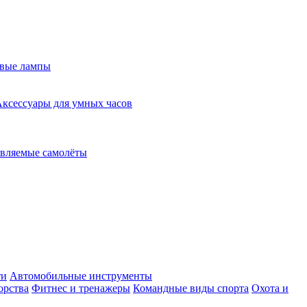
евые лампы
ксессуары для умных часов
вляемые самолёты
ти
Автомобильные инструменты
орства
Фитнес и тренажеры
Командные виды спорта
Охота и