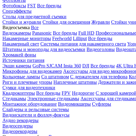
Фотозонты
Фотобоксы
FST
Все бренды
Спецэффекты
Столы для предметной съемки
Стойки и журавли
Стойки для освещения
Журавли
Стойки уни
Видеосъемка
Все
Видеокамеры
Panasonic
Все бренды
Full HD
Профессиональны
Накамерные мониторы
Feelworld
Lilliput
Все бренды
Накамерный свет
Системы питания для накамерного света
Yon
Штативы и моноподы для видеосъемки
Видеоголовы
Видеошт
Хромакей фоны
Источники питания
Экшн камеры
GoPro
SJCAM
Insta 360
DJI
Все бренды
4K Ultra
Микрофоны для видеокамер
Аксессуары для видео микрофоно
Кольцевые лампы
Со штативом
C держателем для телефона
Кол
Риги и плечевые упоры
Наплечные штативы
Держатели и заж
Сумки для видеотехники
Квадрокоптеры
Все бренды
FPV
Недорогие
С хорошей камеро
Стедикамы
Электронные стедикамы
Аксессуары для стедикам
Монтажное оборудование
Видеомикшеры
Суфлеры
Слайдеры и рельсовые системы
Видоискатели и фоллоу-фокусы
Аудио рекордеры
Видеосендеры
Видеорекордеры