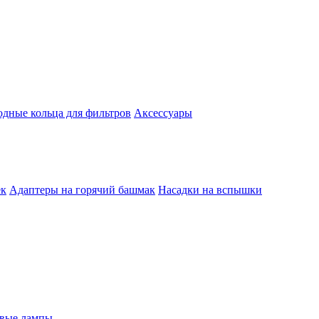
одные кольца для фильтров
Аксессуары
ек
Адаптеры на горячий башмак
Насадки на вспышки
евые лампы