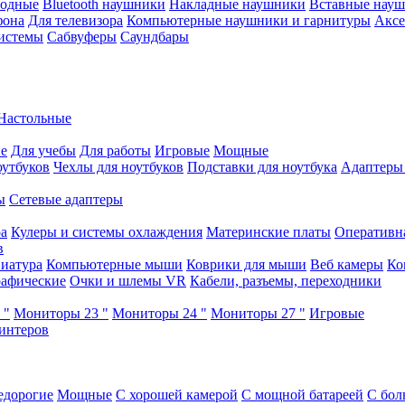
водные
Bluetooth наушники
Накладные наушники
Вставные нау
фона
Для телевизора
Компьютерные наушники и гарнитуры
Аксе
истемы
Сабвуферы
Саундбары
Настольные
е
Для учебы
Для работы
Игровые
Мощные
оутбуков
Чехлы для ноутбуков
Подставки для ноутбука
Адаптеры
ы
Сетевые адаптеры
ра
Кулеры и системы охлаждения
Материнские платы
Оперативн
в
иатура
Компьютерные мыши
Коврики для мыши
Веб камеры
Ко
афические
Очки и шлемы VR
Кабели, разъемы, переходники
 "
Мониторы 23 "
Мониторы 24 "
Мониторы 27 "
Игровые
интеров
едорогие
Мощные
С хорошей камерой
С мощной батареей
С бол