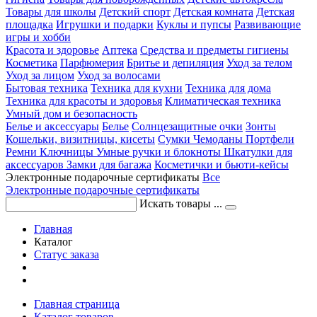
Товары для школы
Детский спорт
Детская комната
Детская
площадка
Игрушки и подарки
Куклы и пупсы
Развивающие
игры и хобби
Красота и здоровье
Аптека
Средства и предметы гигиены
Косметика
Парфюмерия
Бритье и депиляция
Уход за телом
Уход за лицом
Уход за волосами
Бытовая техника
Техника для кухни
Техника для дома
Техника для красоты и здоровья
Климатическая техника
Умный дом и безопасность
Белье и аксессуары
Белье
Солнцезащитные очки
Зонты
Кошельки, визитницы, кисеты
Сумки
Чемоданы
Портфели
Ремни
Ключницы
Умные ручки и блокноты
Шкатулки для
аксессуаров
Замки для багажа
Косметички и бьюти-кейсы
Электронные подарочные сертификаты
Все
Электронные подарочные сертификаты
Искать товары ...
Главная
Каталог
Статус заказа
Главная страница
Каталог товаров