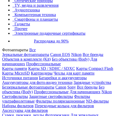
Оптические приборы
TV, медиа и развлечения
Аудиотехника
Компьютерная техника
Смартфоны и планшеты
Гаджеты
Прочее
Электронные подарочные сертификаты
Распродажа до 90%
Фотоаппараты
Все
Зеркальные фотоаппараты
Canon EOS
Nikon
Все бренды
Объектив в комплекте (Kit)
Без объектива (Body)
Для
начинающих
Профессиональные
Карты памяти
Карты SD / SDHC / SDXC
Карты Compact Flash
Карты MicroSD
Картридеры
Чехлы для карт памяти
Источники питания
Батарейки и аккумуляторы
Аккумуляторы для фото-видео техники
Зарядные устройства
Беззеркальные фотоаппараты
Canon
Sony
Все бренды
Без
объектива (Body)
Профессиональные
Для начинающих
Nikon
Светофильтры
Защитные светофильтры
Фильтры
ультрафиолетовые
Фильтры поляризационные
ND-фильтры
Наборы фильтров
Переходные кольца для фильтров
Аксессуары для фильтров
Сумки, рюкзаки, чехлы
Фоторюкзаки
Для зеркальных