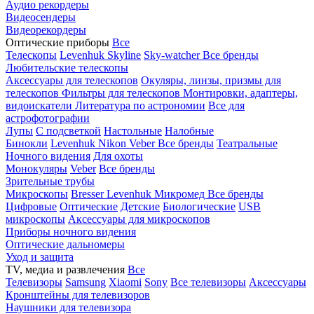
Аудио рекордеры
Видеосендеры
Видеорекордеры
Оптические приборы
Все
Телескопы
Levenhuk Skyline
Sky-watcher
Все бренды
Любительские телескопы
Аксессуары для телескопов
Окуляры, линзы, призмы для
телескопов
Фильтры для телескопов
Монтировки, адаптеры,
видоискатели
Литература по астрономии
Все для
астрофотографии
Лупы
С подсветкой
Настольные
Налобные
Бинокли
Levenhuk
Nikon
Veber
Все бренды
Театральные
Ночного видения
Для охоты
Монокуляры
Veber
Все бренды
Зрительные трубы
Микроскопы
Bresser
Levenhuk
Микромед
Все бренды
Цифровые
Оптические
Детские
Биологические
USB
микроскопы
Аксессуары для микроскопов
Приборы ночного видения
Оптические дальномеры
Уход и защита
TV, медиа и развлечения
Все
Телевизоры
Samsung
Xiaomi
Sony
Все телевизоры
Аксессуары
Кронштейны для телевизоров
Наушники для телевизора