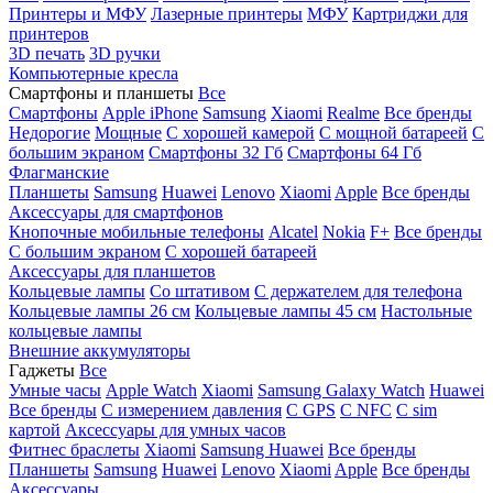
Принтеры и МФУ
Лазерные принтеры
МФУ
Картриджи для
принтеров
3D печать
3D ручки
Компьютерные кресла
Смартфоны и планшеты
Все
Смартфоны
Apple iPhone
Samsung
Xiaomi
Realme
Все бренды
Недорогие
Мощные
С хорошей камерой
С мощной батареей
С
большим экраном
Смартфоны 32 Гб
Смартфоны 64 Гб
Флагманские
Планшеты
Samsung
Huawei
Lenovo
Xiaomi
Apple
Все бренды
Аксессуары для смартфонов
Кнопочные мобильные телефоны
Alcatel
Nokia
F+
Все бренды
С большим экраном
С хорошей батареей
Аксессуары для планшетов
Кольцевые лампы
Со штативом
C держателем для телефона
Кольцевые лампы 26 см
Кольцевые лампы 45 см
Настольные
кольцевые лампы
Внешние аккумуляторы
Гаджеты
Все
Умные часы
Apple Watch
Xiaomi
Samsung Galaxy Watch
Huawei
Все бренды
C измерением давления
C GPS
C NFC
C sim
картой
Аксессуары для умных часов
Фитнес браслеты
Xiaomi
Samsung
Huawei
Все бренды
Планшеты
Samsung
Huawei
Lenovo
Xiaomi
Apple
Все бренды
Аксессуары