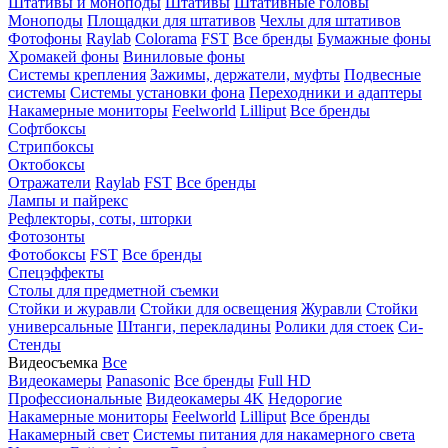
Штативы и моноподы
Штативы
Штативные головы
Моноподы
Площадки для штативов
Чехлы для штативов
Фотофоны
Raylab
Colorama
FST
Все бренды
Бумажные фоны
Хромакей фоны
Виниловые фоны
Системы крепления
Зажимы, держатели, муфты
Подвесные
системы
Системы установки фона
Переходники и адаптеры
Накамерные мониторы
Feelworld
Lilliput
Все бренды
Софтбоксы
Стрипбоксы
Октобоксы
Отражатели
Raylab
FST
Все бренды
Лампы и пайрекс
Рефлекторы, соты, шторки
Фотозонты
Фотобоксы
FST
Все бренды
Спецэффекты
Столы для предметной съемки
Стойки и журавли
Стойки для освещения
Журавли
Стойки
универсальные
Штанги, перекладины
Ролики для стоек
Си-
Стенды
Видеосъемка
Все
Видеокамеры
Panasonic
Все бренды
Full HD
Профессиональные
Видеокамеры 4K
Недорогие
Накамерные мониторы
Feelworld
Lilliput
Все бренды
Накамерный свет
Системы питания для накамерного света