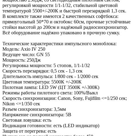
регулировкой мощности 1/1-1/32, стабильной цветовой
температурой 5500+/-200К и быстрой перезарядкой 1,3 сек.
В комплекте также имеются 2 качественных софтбокса:
прямоугольный 50*70 и октобокс 60см, прочные устойчивые
стойки высотой до 200см и надёжный радиосинхронизатор.
Всё оборудование надёжно упаковано в прочную сумку.
Технические характеристики импульсного моноблока:
Модель: Axio IV 250
Ведущее число: GN 55
Мощность: 250Дж
Регулировка мощности: 5 стопов, 1/1-1/32
Скорость перезарядки: 0,5 сек - 1,3 сек
Длительность импульса: 1/800 сек - 1/2000 сек
Цветовая температура: 5500К +/-200К
Пилотная лампа: LED 5W (ЦТ 3500К +/-300К)
Режимы работы пилотного света: 100%/Выкл
Скорость синхронизации: Canon, Sony, Fujifilm <=1/250 сек;
Nikon <=1/350 сек
Разъем синхронизатора: 3,5мм
Напряжение синхронизатора: 5В
Световая ловушка: есть
Индикация готовности: есть (LED индикатор)
Защита от перегрева: есть