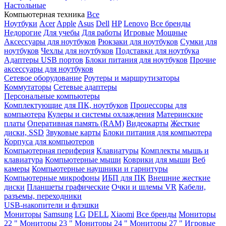
Настольные
Компьютерная техника
Все
Ноутбуки
Acer
Apple
Asus
Dell
HP
Lenovo
Все бренды
Недорогие
Для учебы
Для работы
Игровые
Мощные
Аксессуары для ноутбуков
Рюкзаки для ноутбуков
Сумки для
ноутбуков
Чехлы для ноутбуков
Подставки для ноутбука
Адаптеры USB портов
Блоки питания для ноутбуков
Прочие
аксессуары для ноутбуков
Сетевое оборудование
Роутеры и маршрутизаторы
Коммутаторы
Сетевые адаптеры
Персональные компьютеры
Комплектующие для ПК, ноутбуков
Процессоры для
компьютера
Кулеры и системы охлаждения
Материнские
платы
Оперативная память (RAM)
Видеокарты
Жесткие
диски, SSD
Звуковые карты
Блоки питания для компьютера
Корпуса для компьютеров
Компьютерная периферия
Клавиатуры
Комплекты мышь и
клавиатура
Компьютерные мыши
Коврики для мыши
Веб
камеры
Компьютерные наушники и гарнитуры
Компьютерные микрофоны
ИБП для ПК
Внешние жесткие
диски
Планшеты графические
Очки и шлемы VR
Кабели,
разъемы, переходники
USB-накопители и флэшки
Мониторы
Samsung
LG
DELL
Xiaomi
Все бренды
Мониторы
22 "
Мониторы 23 "
Мониторы 24 "
Мониторы 27 "
Игровые