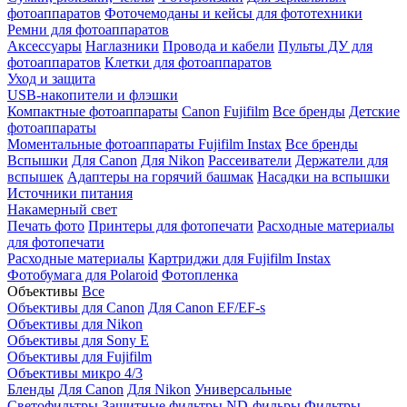
фотоаппаратов
Фоточемоданы и кейсы для фототехники
Ремни для фотоаппаратов
Аксессуары
Наглазники
Провода и кабели
Пульты ДУ для
фотоаппаратов
Клетки для фотоаппаратов
Уход и защита
USB-накопители и флэшки
Компактные фотоаппараты
Canon
Fujifilm
Все бренды
Детские
фотоаппараты
Моментальные фотоаппараты
Fujifilm Instax
Все бренды
Вспышки
Для Canon
Для Nikon
Рассеиватели
Держатели для
вспышек
Адаптеры на горячий башмак
Насадки на вспышки
Источники питания
Накамерный свет
Печать фото
Принтеры для фотопечати
Расходные материалы
для фотопечати
Расходные материалы
Картриджи для Fujifilm Instax
Фотобумага для Polaroid
Фотопленка
Объективы
Все
Объективы для Canon
Для Canon EF/EF-s
Объективы для Nikon
Объективы для Sony E
Объективы для Fujifilm
Объективы микро 4/3
Бленды
Для Canon
Для Nikon
Универсальные
Светофильтры
Защитные фильтры
ND-фильры
Фильтры