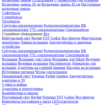
Кольцевые лампы
Со штативом
С держателем для телефона
Кольцевые лампы 26 см
Кольцевые лампы 45 см
Настольные
кольцевые лампы
Софтбоксы
Стрипбоксы
Октобоксы
Средства синхронизации
Радиосинхронизаторы
ИК
синхронизаторы
TTL-синхронизаторы
Синхрокабели
Студийное оборудование
Все
Импульсный свет
Raylab
FST
Godox
Все бренды
Импульсные
моноблоки
Лампы-вспышки
Аккумуляторы и зарядные
устройства
Средства синхронизации
Радиосинхронизаторы
ИК
синхронизаторы
TTL-синхронизаторы
Синхрокабели
Вспышки
Вспышки для Canon
Вспышки для Nikon
Ведущие
вспышки
Ведомые вспышки
Рассеиватели
Держатели для
вспышек
Адаптеры на горячий башмак
Насадки на вспышки
Источники питания
Чехлы для вспышек
Накамерный свет
Yongnuo
Fujimi
Aputure
Аккумуляторы,
адаптеры и ЗУ
Сумки и кофры
Адаптеры и переходники
Калибраторы и шкалы
Постоянный свет
Raylab
Yongnuo
FST
Godox
Все бренды
Комплекты постоянного света
LED-осветители