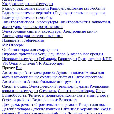
Квадрокоптеры и аксессуары
Радиоуправляемые модели
Радиоуправляемые автомобили
Радиоуправляемые вертолёты
Радиоуправляемые игрушки
Радиоуправляемые самолёты
Электротранспорт
Гироскутеры
Электросамокаты
Запчасти и
аксессуары для электротранспорта
Электронные книги и аксессуары
Электронные книги
Аксессуары для электронных книг
Планшеты графические
MP3 плееры
Стабилизаторы для смартфонов
Игровые приставки
Sony PlayStation
Nintendo
Все бренды
Игровые аксессуары
Геймпады
Гарнитуры
Рули, педали, КПП
VR
Очки и шлемы VR
Аксессуары
Прочее
Все
Автотовары
Автоэлектроника
Аудио- и видеотехника для
авто
Автомобильные охранные системы
Автоаксессуары
Автозапчасти
Автомобильные инструменты
Спорт и отдых
Электрический транспорт
Туризм
Роликовые
коньки и аксессуары
Самокаты
Скейты и лонгборды
Игры
Единоборства
Фитнес и тренажеры
Командные виды спорта
Охота и рыбалка
Водный спорт
Велоспорт
Дом, дача, ремонт
Строительство и ремонт
Товары для дома
Детские товары
Детские коляски
Питание и кормление
Уход и
гигиена
Товары для новорождённых
Детские автокресла