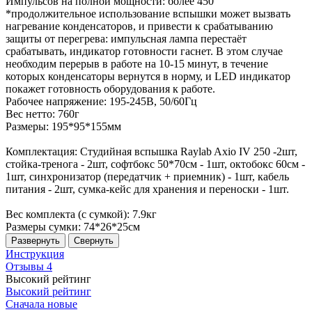
Импульсов на полной мощности: более 450
*продолжительное использование вспышки может вызвать
нагревание конденсаторов, и привести к срабатыванию
защиты от перегрева: импульсная лампа перестаёт
срабатывать, индикатор готовности гаснет. В этом случае
необходим перерыв в работе на 10-15 минут, в течение
которых конденсаторы вернутся в норму, и LED индикатор
покажет готовность оборудования к работе.
Рабочее напряжение: 195-245В, 50/60Гц
Вес нетто: 760г
Размеры: 195*95*155мм
Комплектация: Студийная вспышка Raylab Axio IV 250 -2шт,
стойка-тренога - 2шт, софтбокс 50*70см - 1шт, октобокс 60см -
1шт, синхронизатор (передатчик + приемник) - 1шт, кабель
питания - 2шт, сумка-кейс для хранения и переноски - 1шт.
Вес комплекта (с сумкой): 7.9кг
Размеры сумки: 74*26*25см
Развернуть
Свернуть
Инструкция
Отзывы
4
Высокий рейтинг
Высокий рейтинг
Сначала новые