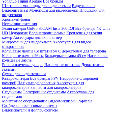
Yongnuo
Fujimi
Aputure
Все бренды
Штативы и моноподы для видеосъемки
Видеоголовы
Видеоштативы
Моноподы для видеосъемки
Площадки для
видеоголов
Хромакей фоны
Источники питания
Экшн камеры
GoPro
SJCAM
Insta 360
DJI
Все бренды
4K Ultra
HD
Недорогие
Водонепроницаемые
Крепления для экшн
камер
Аксессуары для экшн камер
Микрофоны для видеокамер
Аксессуары для видео
микрофонов
Кольцевые лампы
Со штативом
C держателем для телефона
Кольцевые лампы 26 см
Кольцевые лампы 45 см
Настольные
кольцевые лампы
Риги и плечевые упоры
Наплечные штативы
Держатели и
зажимы
Сумки для видеотехники
Квадрокоптеры
Все бренды
FPV
Недорогие
С хорошей
камерой
На пульте управления
Аксессуары для
квадрокоптеров
Запчасти для квадрокоптеров
Стедикамы
Электронные стедикамы
Аксессуары для
стедикамов
Монтажное оборудование
Видеомикшеры
Суфлеры
Слайдеры и рельсовые системы
Видоискатели и фоллоу-фокусы