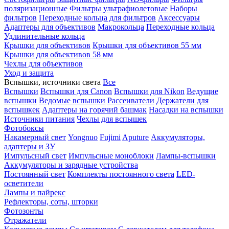
поляризационные
Фильтры ультрафиолетовые
Наборы
фильтров
Переходные кольца для фильтров
Аксессуары
Адаптеры для объективов
Макрокольца
Переходные кольца
Удлинительные кольца
Крышки для объективов
Крышки для объективов 55 мм
Крышки для объективов 58 мм
Чехлы для объективов
Уход и защита
Вспышки, источники света
Все
Вспышки
Вспышки для Canon
Вспышки для Nikon
Ведущие
вспышки
Ведомые вспышки
Рассеиватели
Держатели для
вспышкек
Адаптеры на горячий башмак
Насадки на вспышки
Источники питания
Чехлы для вспышек
Фотобоксы
Накамерный свет
Yongnuo
Fujimi
Aputure
Аккумуляторы,
адаптеры и ЗУ
Импульсный свет
Импульсные моноблоки
Лампы-вспышки
Аккумуляторы и зарядные устройства
Постоянный свет
Комплекты постоянного света
LED-
осветители
Лампы и пайрекс
Рефлекторы, соты, шторки
Фотозонты
Отражатели