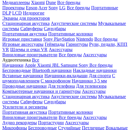
Медиаплееры
Xiaomi
Dune
Все бренды
Проекторы
Epson
Acer
Sony
LG
Все бренды
Портативные
DLP
LCD
Недорогие
Экраны для проекторов
Стационарная акустика
Акустические системы
Музыкальные
системы
Сабвуферы
Саундбары
Портативная акустика
Портативные колонки
Игровые приставки
Sony PlayStation
Nintendo
Все бренды
Игровые аксессуары
Геймпады
Гарнитуры
Рули, педали, КПП
VR
Шлемы и очки VR
Аксессуары
Виниловые проигрыватели
Все бренды
Аксессуары
Аудиотехника
Все
Наушники
Apple
Xiaomi
JBL
Samsung
Sony
Все бренды
Беспроводные
Bluetooth наушники
Накладные наушники
Вставные наушники
Наушники-вкладыши
Для спорта
С
шумоподавлением
С микрофоном
Наушники 3,5 мм
Проводные наушники
Для телефона
Для телевизора
Компьютерные наушники и гарнитуры
Аксессуары
Стационарная акустика
Акустические системы
Музыкальные
системы
Сабвуферы
Саундбары
Усилители и ресиверы
Портативная акустика
Портативные колонки
Виниловые проигрыватели
Все бренды
Аксессуары
Аудио рекордеры
Портастудии
Аксессуары
Микрофоны
Беспроводные
Студийные
Петличные
Вокальные