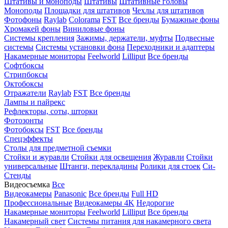
Штативы и моноподы
Штативы
Штативные головы
Моноподы
Площадки для штативов
Чехлы для штативов
Фотофоны
Raylab
Colorama
FST
Все бренды
Бумажные фоны
Хромакей фоны
Виниловые фоны
Системы крепления
Зажимы, держатели, муфты
Подвесные
системы
Системы установки фона
Переходники и адаптеры
Накамерные мониторы
Feelworld
Lilliput
Все бренды
Софтбоксы
Стрипбоксы
Октобоксы
Отражатели
Raylab
FST
Все бренды
Лампы и пайрекс
Рефлекторы, соты, шторки
Фотозонты
Фотобоксы
FST
Все бренды
Спецэффекты
Столы для предметной съемки
Стойки и журавли
Стойки для освещения
Журавли
Стойки
универсальные
Штанги, перекладины
Ролики для стоек
Си-
Стенды
Видеосъемка
Все
Видеокамеры
Panasonic
Все бренды
Full HD
Профессиональные
Видеокамеры 4K
Недорогие
Накамерные мониторы
Feelworld
Lilliput
Все бренды
Накамерный свет
Системы питания для накамерного света