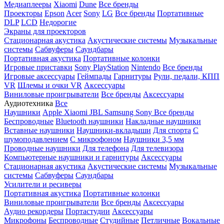
Медиаплееры
Xiaomi
Dune
Все бренды
Проекторы
Epson
Acer
Sony
LG
Все бренды
Портативные
DLP
LCD
Недорогие
Экраны для проекторов
Стационарная акустика
Акустические системы
Музыкальные
системы
Сабвуферы
Саундбары
Портативная акустика
Портативные колонки
Игровые приставки
Sony PlayStation
Nintendo
Все бренды
Игровые аксессуары
Геймпады
Гарнитуры
Рули, педали, КПП
VR
Шлемы и очки VR
Аксессуары
Виниловые проигрыватели
Все бренды
Аксессуары
Аудиотехника
Все
Наушники
Apple
Xiaomi
JBL
Samsung
Sony
Все бренды
Беспроводные
Bluetooth наушники
Накладные наушники
Вставные наушники
Наушники-вкладыши
Для спорта
С
шумоподавлением
С микрофоном
Наушники 3,5 мм
Проводные наушники
Для телефона
Для телевизора
Компьютерные наушники и гарнитуры
Аксессуары
Стационарная акустика
Акустические системы
Музыкальные
системы
Сабвуферы
Саундбары
Усилители и ресиверы
Портативная акустика
Портативные колонки
Виниловые проигрыватели
Все бренды
Аксессуары
Аудио рекордеры
Портастудии
Аксессуары
Микрофоны
Беспроводные
Студийные
Петличные
Вокальные