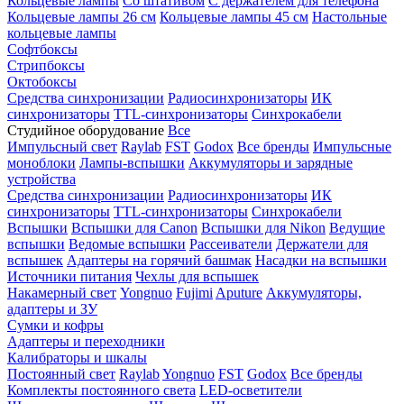
Кольцевые лампы
Со штативом
С держателем для телефона
Кольцевые лампы 26 см
Кольцевые лампы 45 см
Настольные
кольцевые лампы
Софтбоксы
Стрипбоксы
Октобоксы
Средства синхронизации
Радиосинхронизаторы
ИК
синхронизаторы
TTL-синхронизаторы
Синхрокабели
Студийное оборудование
Все
Импульсный свет
Raylab
FST
Godox
Все бренды
Импульсные
моноблоки
Лампы-вспышки
Аккумуляторы и зарядные
устройства
Средства синхронизации
Радиосинхронизаторы
ИК
синхронизаторы
TTL-синхронизаторы
Синхрокабели
Вспышки
Вспышки для Canon
Вспышки для Nikon
Ведущие
вспышки
Ведомые вспышки
Рассеиватели
Держатели для
вспышек
Адаптеры на горячий башмак
Насадки на вспышки
Источники питания
Чехлы для вспышек
Накамерный свет
Yongnuo
Fujimi
Aputure
Аккумуляторы,
адаптеры и ЗУ
Сумки и кофры
Адаптеры и переходники
Калибраторы и шкалы
Постоянный свет
Raylab
Yongnuo
FST
Godox
Все бренды
Комплекты постоянного света
LED-осветители