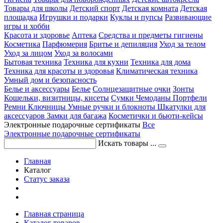
Товары для школы
Детский спорт
Детская комната
Детская
площадка
Игрушки и подарки
Куклы и пупсы
Развивающие
игры и хобби
Красота и здоровье
Аптека
Средства и предметы гигиены
Косметика
Парфюмерия
Бритье и депиляция
Уход за телом
Уход за лицом
Уход за волосами
Бытовая техника
Техника для кухни
Техника для дома
Техника для красоты и здоровья
Климатическая техника
Умный дом и безопасность
Белье и аксессуары
Белье
Солнцезащитные очки
Зонты
Кошельки, визитницы, кисеты
Сумки
Чемоданы
Портфели
Ремни
Ключницы
Умные ручки и блокноты
Шкатулки для
аксессуаров
Замки для багажа
Косметички и бьюти-кейсы
Электронные подарочные сертификаты
Все
Электронные подарочные сертификаты
Искать товары ...
Главная
Каталог
Статус заказа
Главная страница
Каталог товаров