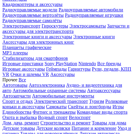
Квадрокоптеры и аксессуары
Радиоуправляемые модели
Радиоуправляемые автомобили
Радиоуправляемые вертолёты
Радиоуправляемые игрушки
Радиоуправляемые самолёты
Электротранспорт
Гироскутеры
Электросамокаты
Запчасти и
аксессуары для электротранспорта
Электронные книги и аксессуары
Электронные книги
Аксессуары для электронных книг
Планшеты графические
MP3 плееры
Стабилизаторы для смартфонов
Игровые приставки
Sony PlayStation
Nintendo
Все бренды
Игровые аксессуары
Геймпады
Гарнитуры
Рули, педали, КПП
VR
Очки и шлемы VR
Аксессуары
Прочее
Все
Автотовары
Автоэлектроника
Аудио- и видеотехника для
авто
Автомобильные охранные системы
Автоаксессуары
Автозапчасти
Автомобильные инструменты
Спорт и отдых
Электрический транспорт
Туризм
Роликовые
коньки и аксессуары
Самокаты
Скейты и лонгборды
Игры
Единоборства
Фитнес и тренажеры
Командные виды спорта
Охота и рыбалка
Водный спорт
Велоспорт
Дом, дача, ремонт
Строительство и ремонт
Товары для дома
Детские товары
Детские коляски
Питание и кормление
Уход и
гигиена
Товары для новорождённых
Детские автокресла