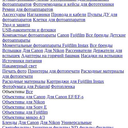
фотоаппаратов
Фоточемоданы и кейсы для фототехники
Ремни для фотоаппаратов
Аксессуары
Наглазники
Провода и кабели
Пульты ДУ для
фотоаппаратов
Клетки для фотоаппаратов
Уход и защита
USB-накопители и флэшки
Компактные фотоаппараты
Canon
Fujifilm
Все бренды
Детские
фотоаппараты
Моментальные фотоаппараты
Fujifilm Instax
Все бренды
Вспышки
Для Canon
Для Nikon
Рассеиватели
Держатели для
вспышек
Адаптеры на горячий башмак
Насадки на вспышки
Источники питания
Накамерный свет
Печать фото
Принтеры для фотопечати
Расходные материалы
для фотопечати
Расходные материалы
Картриджи для Fujifilm Instax
Фотобумага для Polaroid
Фотопленка
Объективы
Все
Объективы для Canon
Для Canon EF/EF-s
Объективы для Nikon
Объективы для Sony E
Объективы для Fujifilm
Объективы микро 4/3
Бленды
Для Canon
Для Nikon
Универсальные
Светофильтры
Защитные фильтры
ND-фильры
Фильтры