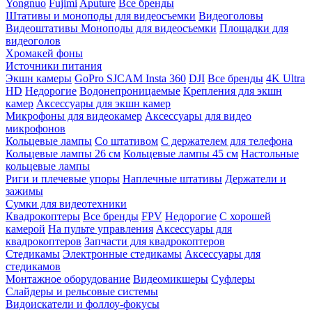
Yongnuo
Fujimi
Aputure
Все бренды
Штативы и моноподы для видеосъемки
Видеоголовы
Видеоштативы
Моноподы для видеосъемки
Площадки для
видеоголов
Хромакей фоны
Источники питания
Экшн камеры
GoPro
SJCAM
Insta 360
DJI
Все бренды
4K Ultra
HD
Недорогие
Водонепроницаемые
Крепления для экшн
камер
Аксессуары для экшн камер
Микрофоны для видеокамер
Аксессуары для видео
микрофонов
Кольцевые лампы
Со штативом
C держателем для телефона
Кольцевые лампы 26 см
Кольцевые лампы 45 см
Настольные
кольцевые лампы
Риги и плечевые упоры
Наплечные штативы
Держатели и
зажимы
Сумки для видеотехники
Квадрокоптеры
Все бренды
FPV
Недорогие
С хорошей
камерой
На пульте управления
Аксессуары для
квадрокоптеров
Запчасти для квадрокоптеров
Стедикамы
Электронные стедикамы
Аксессуары для
стедикамов
Монтажное оборудование
Видеомикшеры
Суфлеры
Слайдеры и рельсовые системы
Видоискатели и фоллоу-фокусы