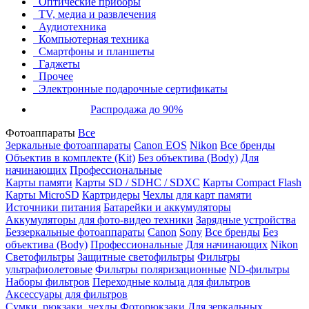
Оптические приборы
TV, медиа и развлечения
Аудиотехника
Компьютерная техника
Смартфоны и планшеты
Гаджеты
Прочее
Электронные подарочные сертификаты
Распродажа до 90%
Фотоаппараты
Все
Зеркальные фотоаппараты
Canon EOS
Nikon
Все бренды
Объектив в комплекте (Kit)
Без объектива (Body)
Для
начинающих
Профессиональные
Карты памяти
Карты SD / SDHC / SDXC
Карты Compact Flash
Карты MicroSD
Картридеры
Чехлы для карт памяти
Источники питания
Батарейки и аккумуляторы
Аккумуляторы для фото-видео техники
Зарядные устройства
Беззеркальные фотоаппараты
Canon
Sony
Все бренды
Без
объектива (Body)
Профессиональные
Для начинающих
Nikon
Светофильтры
Защитные светофильтры
Фильтры
ультрафиолетовые
Фильтры поляризационные
ND-фильтры
Наборы фильтров
Переходные кольца для фильтров
Аксессуары для фильтров
Сумки, рюкзаки, чехлы
Фоторюкзаки
Для зеркальных