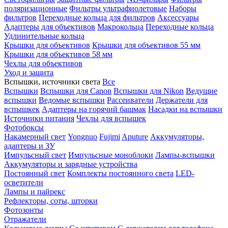
поляризационные
Фильтры ультрафиолетовые
Наборы
фильтров
Переходные кольца для фильтров
Аксессуары
Адаптеры для объективов
Макрокольца
Переходные кольца
Удлинительные кольца
Крышки для объективов
Крышки для объективов 55 мм
Крышки для объективов 58 мм
Чехлы для объективов
Уход и защита
Вспышки, источники света
Все
Вспышки
Вспышки для Canon
Вспышки для Nikon
Ведущие
вспышки
Ведомые вспышки
Рассеиватели
Держатели для
вспышкек
Адаптеры на горячий башмак
Насадки на вспышки
Источники питания
Чехлы для вспышек
Фотобоксы
Накамерный свет
Yongnuo
Fujimi
Aputure
Аккумуляторы,
адаптеры и ЗУ
Импульсный свет
Импульсные моноблоки
Лампы-вспышки
Аккумуляторы и зарядные устройства
Постоянный свет
Комплекты постоянного света
LED-
осветители
Лампы и пайрекс
Рефлекторы, соты, шторки
Фотозонты
Отражатели