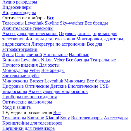
Аудио рекордеры
Видеосендеры
Видеорекордеры
Оптические приборы
Все
Телескопы
Levenhuk Skyline
Sky-watcher
Все бренды
Любительские телескопы
Аксессуары для телескопов
Окуляры, линзы, призмы для
телескопов
Фильтры для телескопов
Монтировки, адаптеры,
видоискатели
Литература по астрономии
Все для
астрофотографии
Лупы
С подсветкой
Настольные
Налобные
Бинокли
Levenhuk
Nikon
Veber
Все бренды
Театральные
Ночного видения
Для охоты
Монокуляры
Veber
Все бренды
Зрительные трубы
Микроскопы
Bresser
Levenhuk
Микромед
Все бренды
Цифровые
Оптические
Детские
Биологические
USB
микроскопы
Аксессуары для микроскопов
Приборы ночного видения
Оптические дальномеры
Уход и защита
TV, медиа и развлечения
Все
Телевизоры
Samsung
Xiaomi
Sony
Все телевизоры
Аксессуары
Кронштейны для телевизоров
Наушники для телевизора