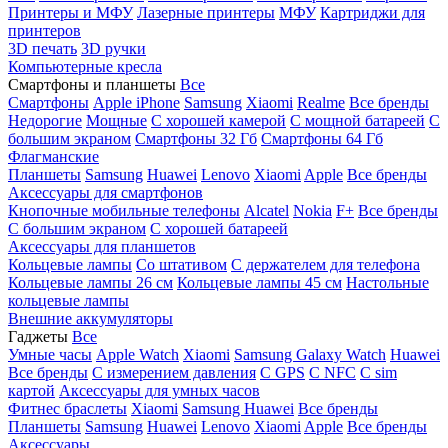
Принтеры и МФУ
Лазерные принтеры
МФУ
Картриджи для
принтеров
3D печать
3D ручки
Компьютерные кресла
Смартфоны и планшеты
Все
Смартфоны
Apple iPhone
Samsung
Xiaomi
Realme
Все бренды
Недорогие
Мощные
С хорошей камерой
С мощной батареей
С
большим экраном
Смартфоны 32 Гб
Смартфоны 64 Гб
Флагманские
Планшеты
Samsung
Huawei
Lenovo
Xiaomi
Apple
Все бренды
Аксессуары для смартфонов
Кнопочные мобильные телефоны
Alcatel
Nokia
F+
Все бренды
С большим экраном
С хорошей батареей
Аксессуары для планшетов
Кольцевые лампы
Со штативом
C держателем для телефона
Кольцевые лампы 26 см
Кольцевые лампы 45 см
Настольные
кольцевые лампы
Внешние аккумуляторы
Гаджеты
Все
Умные часы
Apple Watch
Xiaomi
Samsung Galaxy Watch
Huawei
Все бренды
C измерением давления
C GPS
C NFC
C sim
картой
Аксессуары для умных часов
Фитнес браслеты
Xiaomi
Samsung
Huawei
Все бренды
Планшеты
Samsung
Huawei
Lenovo
Xiaomi
Apple
Все бренды
Аксессуары