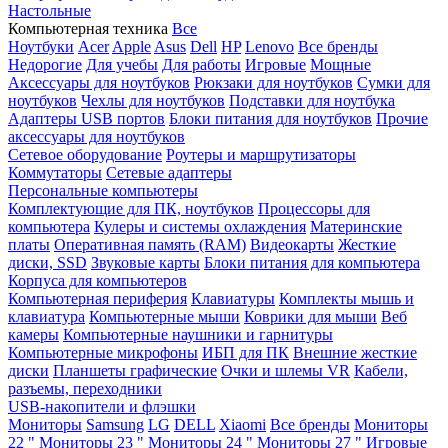
Настольные
Компьютерная техника
Все
Ноутбуки
Acer
Apple
Asus
Dell
HP
Lenovo
Все бренды
Недорогие
Для учебы
Для работы
Игровые
Мощные
Аксессуары для ноутбуков
Рюкзаки для ноутбуков
Сумки для
ноутбуков
Чехлы для ноутбуков
Подставки для ноутбука
Адаптеры USB портов
Блоки питания для ноутбуков
Прочие
аксессуары для ноутбуков
Сетевое оборудование
Роутеры и маршрутизаторы
Коммутаторы
Сетевые адаптеры
Персональные компьютеры
Комплектующие для ПК, ноутбуков
Процессоры для
компьютера
Кулеры и системы охлаждения
Материнские
платы
Оперативная память (RAM)
Видеокарты
Жесткие
диски, SSD
Звуковые карты
Блоки питания для компьютера
Корпуса для компьютеров
Компьютерная периферия
Клавиатуры
Комплекты мышь и
клавиатура
Компьютерные мыши
Коврики для мыши
Веб
камеры
Компьютерные наушники и гарнитуры
Компьютерные микрофоны
ИБП для ПК
Внешние жесткие
диски
Планшеты графические
Очки и шлемы VR
Кабели,
разъемы, переходники
USB-накопители и флэшки
Мониторы
Samsung
LG
DELL
Xiaomi
Все бренды
Мониторы
22 "
Мониторы 23 "
Мониторы 24 "
Мониторы 27 "
Игровые