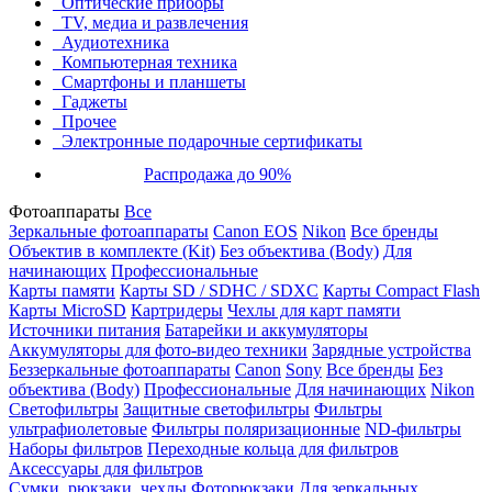
Оптические приборы
TV, медиа и развлечения
Аудиотехника
Компьютерная техника
Смартфоны и планшеты
Гаджеты
Прочее
Электронные подарочные сертификаты
Распродажа до 90%
Фотоаппараты
Все
Зеркальные фотоаппараты
Canon EOS
Nikon
Все бренды
Объектив в комплекте (Kit)
Без объектива (Body)
Для
начинающих
Профессиональные
Карты памяти
Карты SD / SDHC / SDXC
Карты Compact Flash
Карты MicroSD
Картридеры
Чехлы для карт памяти
Источники питания
Батарейки и аккумуляторы
Аккумуляторы для фото-видео техники
Зарядные устройства
Беззеркальные фотоаппараты
Canon
Sony
Все бренды
Без
объектива (Body)
Профессиональные
Для начинающих
Nikon
Светофильтры
Защитные светофильтры
Фильтры
ультрафиолетовые
Фильтры поляризационные
ND-фильтры
Наборы фильтров
Переходные кольца для фильтров
Аксессуары для фильтров
Сумки, рюкзаки, чехлы
Фоторюкзаки
Для зеркальных