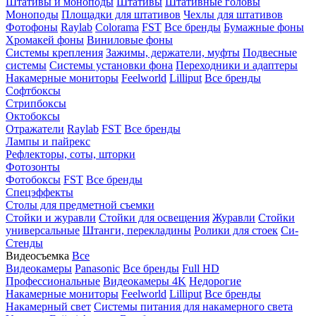
Штативы и моноподы
Штативы
Штативные головы
Моноподы
Площадки для штативов
Чехлы для штативов
Фотофоны
Raylab
Colorama
FST
Все бренды
Бумажные фоны
Хромакей фоны
Виниловые фоны
Системы крепления
Зажимы, держатели, муфты
Подвесные
системы
Системы установки фона
Переходники и адаптеры
Накамерные мониторы
Feelworld
Lilliput
Все бренды
Софтбоксы
Стрипбоксы
Октобоксы
Отражатели
Raylab
FST
Все бренды
Лампы и пайрекс
Рефлекторы, соты, шторки
Фотозонты
Фотобоксы
FST
Все бренды
Спецэффекты
Столы для предметной съемки
Стойки и журавли
Стойки для освещения
Журавли
Стойки
универсальные
Штанги, перекладины
Ролики для стоек
Си-
Стенды
Видеосъемка
Все
Видеокамеры
Panasonic
Все бренды
Full HD
Профессиональные
Видеокамеры 4K
Недорогие
Накамерные мониторы
Feelworld
Lilliput
Все бренды
Накамерный свет
Системы питания для накамерного света