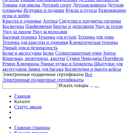
Товары для школы
Детский спорт
Детская комната
Детская
площадка
Игрушки и подарки
Куклы и пупсы
Развивающие
игры и хобби
Красота и здоровье
Аптека
Средства и предметы гигиены
Косметика
Парфюмерия
Бритье и депиляция
Уход за телом
Уход за лицом
Уход за волосами
Бытовая техника
Техника для кухни
Техника для дома
Техника для красоты и здоровья
Климатическая техника
Умный дом и безопасность
Белье и аксессуары
Белье
Солнцезащитные очки
Зонты
Кошельки, визитницы, кисеты
Сумки
Чемоданы
Портфели
Ремни
Ключницы
Умные ручки и блокноты
Шкатулки для
аксессуаров
Замки для багажа
Косметички и бьюти-кейсы
Электронные подарочные сертификаты
Все
Электронные подарочные сертификаты
Искать товары ...
Главная
Каталог
Статус заказа
Главная страница
Каталог товаров