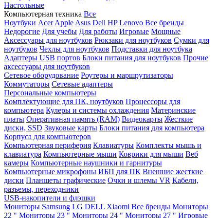
Настольные
Компьютерная техника
Все
Ноутбуки
Acer
Apple
Asus
Dell
HP
Lenovo
Все бренды
Недорогие
Для учебы
Для работы
Игровые
Мощные
Аксессуары для ноутбуков
Рюкзаки для ноутбуков
Сумки для
ноутбуков
Чехлы для ноутбуков
Подставки для ноутбука
Адаптеры USB портов
Блоки питания для ноутбуков
Прочие
аксессуары для ноутбуков
Сетевое оборудование
Роутеры и маршрутизаторы
Коммутаторы
Сетевые адаптеры
Персональные компьютеры
Комплектующие для ПК, ноутбуков
Процессоры для
компьютера
Кулеры и системы охлаждения
Материнские
платы
Оперативная память (RAM)
Видеокарты
Жесткие
диски, SSD
Звуковые карты
Блоки питания для компьютера
Корпуса для компьютеров
Компьютерная периферия
Клавиатуры
Комплекты мышь и
клавиатура
Компьютерные мыши
Коврики для мыши
Веб
камеры
Компьютерные наушники и гарнитуры
Компьютерные микрофоны
ИБП для ПК
Внешние жесткие
диски
Планшеты графические
Очки и шлемы VR
Кабели,
разъемы, переходники
USB-накопители и флэшки
Мониторы
Samsung
LG
DELL
Xiaomi
Все бренды
Мониторы
22 "
Мониторы 23 "
Мониторы 24 "
Мониторы 27 "
Игровые