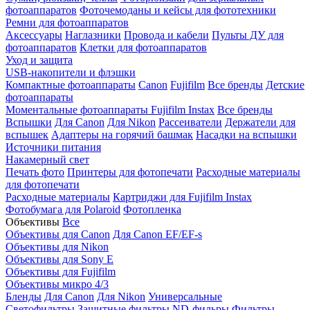
фотоаппаратов
Фоточемоданы и кейсы для фототехники
Ремни для фотоаппаратов
Аксессуары
Наглазники
Провода и кабели
Пульты ДУ для
фотоаппаратов
Клетки для фотоаппаратов
Уход и защита
USB-накопители и флэшки
Компактные фотоаппараты
Canon
Fujifilm
Все бренды
Детские
фотоаппараты
Моментальные фотоаппараты
Fujifilm Instax
Все бренды
Вспышки
Для Canon
Для Nikon
Рассеиватели
Держатели для
вспышек
Адаптеры на горячий башмак
Насадки на вспышки
Источники питания
Накамерный свет
Печать фото
Принтеры для фотопечати
Расходные материалы
для фотопечати
Расходные материалы
Картриджи для Fujifilm Instax
Фотобумага для Polaroid
Фотопленка
Объективы
Все
Объективы для Canon
Для Canon EF/EF-s
Объективы для Nikon
Объективы для Sony E
Объективы для Fujifilm
Объективы микро 4/3
Бленды
Для Canon
Для Nikon
Универсальные
Светофильтры
Защитные фильтры
ND-фильры
Фильтры