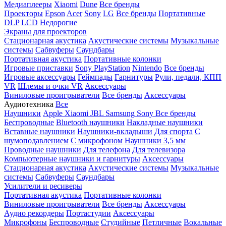
Медиаплееры
Xiaomi
Dune
Все бренды
Проекторы
Epson
Acer
Sony
LG
Все бренды
Портативные
DLP
LCD
Недорогие
Экраны для проекторов
Стационарная акустика
Акустические системы
Музыкальные
системы
Сабвуферы
Саундбары
Портативная акустика
Портативные колонки
Игровые приставки
Sony PlayStation
Nintendo
Все бренды
Игровые аксессуары
Геймпады
Гарнитуры
Рули, педали, КПП
VR
Шлемы и очки VR
Аксессуары
Виниловые проигрыватели
Все бренды
Аксессуары
Аудиотехника
Все
Наушники
Apple
Xiaomi
JBL
Samsung
Sony
Все бренды
Беспроводные
Bluetooth наушники
Накладные наушники
Вставные наушники
Наушники-вкладыши
Для спорта
С
шумоподавлением
С микрофоном
Наушники 3,5 мм
Проводные наушники
Для телефона
Для телевизора
Компьютерные наушники и гарнитуры
Аксессуары
Стационарная акустика
Акустические системы
Музыкальные
системы
Сабвуферы
Саундбары
Усилители и ресиверы
Портативная акустика
Портативные колонки
Виниловые проигрыватели
Все бренды
Аксессуары
Аудио рекордеры
Портастудии
Аксессуары
Микрофоны
Беспроводные
Студийные
Петличные
Вокальные