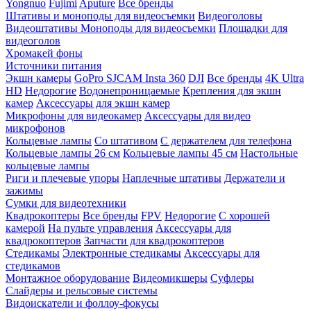
Yongnuo
Fujimi
Aputure
Все бренды
Штативы и моноподы для видеосъемки
Видеоголовы
Видеоштативы
Моноподы для видеосъемки
Площадки для
видеоголов
Хромакей фоны
Источники питания
Экшн камеры
GoPro
SJCAM
Insta 360
DJI
Все бренды
4K Ultra
HD
Недорогие
Водонепроницаемые
Крепления для экшн
камер
Аксессуары для экшн камер
Микрофоны для видеокамер
Аксессуары для видео
микрофонов
Кольцевые лампы
Со штативом
C держателем для телефона
Кольцевые лампы 26 см
Кольцевые лампы 45 см
Настольные
кольцевые лампы
Риги и плечевые упоры
Наплечные штативы
Держатели и
зажимы
Сумки для видеотехники
Квадрокоптеры
Все бренды
FPV
Недорогие
С хорошей
камерой
На пульте управления
Аксессуары для
квадрокоптеров
Запчасти для квадрокоптеров
Стедикамы
Электронные стедикамы
Аксессуары для
стедикамов
Монтажное оборудование
Видеомикшеры
Суфлеры
Слайдеры и рельсовые системы
Видоискатели и фоллоу-фокусы