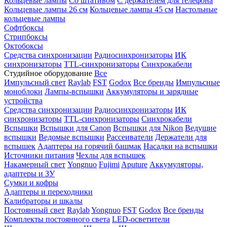
Кольцевые лампы
Со штативом
С держателем для телефона
Кольцевые лампы 26 см
Кольцевые лампы 45 см
Настольные
кольцевые лампы
Софтбоксы
Стрипбоксы
Октобоксы
Средства синхронизации
Радиосинхронизаторы
ИК
синхронизаторы
TTL-синхронизаторы
Синхрокабели
Студийное оборудование
Все
Импульсный свет
Raylab
FST
Godox
Все бренды
Импульсные
моноблоки
Лампы-вспышки
Аккумуляторы и зарядные
устройства
Средства синхронизации
Радиосинхронизаторы
ИК
синхронизаторы
TTL-синхронизаторы
Синхрокабели
Вспышки
Вспышки для Canon
Вспышки для Nikon
Ведущие
вспышки
Ведомые вспышки
Рассеиватели
Держатели для
вспышек
Адаптеры на горячий башмак
Насадки на вспышки
Источники питания
Чехлы для вспышек
Накамерный свет
Yongnuo
Fujimi
Aputure
Аккумуляторы,
адаптеры и ЗУ
Сумки и кофры
Адаптеры и переходники
Калибраторы и шкалы
Постоянный свет
Raylab
Yongnuo
FST
Godox
Все бренды
Комплекты постоянного света
LED-осветители