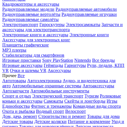
Квадрокоптеры и аксессуары
Радиоуправляемые модели
Радиоуправляемые автомобили
Радиоуправляемые вертолёты
Радиоуправляемые игрушки
Радиоуправляемые самолёты
Электротранспорт
Гироскутеры
Электросамокаты
Запчасти и
аксессуары для электротранспорта
Электронные книги и аксессуары
Электронные книги
Аксессуары для электронных книг
Планшеты графические
MP3 плееры
Стабилизаторы для смартфонов
Игровые приставки
Sony PlayStation
Nintendo
Все бренды
Игровые аксессуары
Геймпады
Гарнитуры
Рули, педали, КПП
VR
Очки и шлемы VR
Аксессуары
Прочее
Все
Автотовары
Автоэлектроника
Аудио- и видеотехника для
авто
Автомобильные охранные системы
Автоаксессуары
Автозапчасти
Автомобильные инструменты
Спорт и отдых
Электрический транспорт
Туризм
Роликовые
коньки и аксессуары
Самокаты
Скейты и лонгборды
Игры
Единоборства
Фитнес и тренажеры
Командные виды спорта
Охота и рыбалка
Водный спорт
Велоспорт
Дом, дача, ремонт
Строительство и ремонт
Товары для дома
Детские товары
Детские коляски
Питание и кормление
Уход и
гигиена
Товары для новорождённых
Детские автокресла