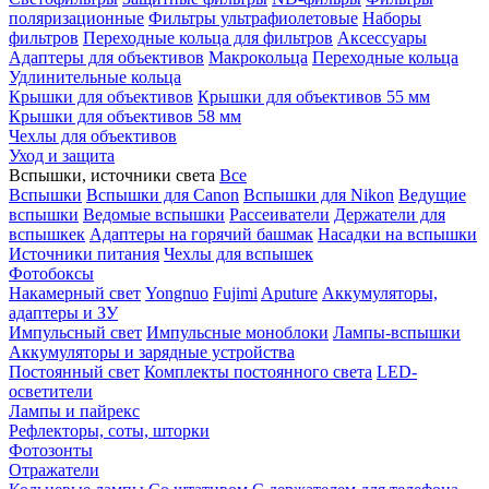
поляризационные
Фильтры ультрафиолетовые
Наборы
фильтров
Переходные кольца для фильтров
Аксессуары
Адаптеры для объективов
Макрокольца
Переходные кольца
Удлинительные кольца
Крышки для объективов
Крышки для объективов 55 мм
Крышки для объективов 58 мм
Чехлы для объективов
Уход и защита
Вспышки, источники света
Все
Вспышки
Вспышки для Canon
Вспышки для Nikon
Ведущие
вспышки
Ведомые вспышки
Рассеиватели
Держатели для
вспышкек
Адаптеры на горячий башмак
Насадки на вспышки
Источники питания
Чехлы для вспышек
Фотобоксы
Накамерный свет
Yongnuo
Fujimi
Aputure
Аккумуляторы,
адаптеры и ЗУ
Импульсный свет
Импульсные моноблоки
Лампы-вспышки
Аккумуляторы и зарядные устройства
Постоянный свет
Комплекты постоянного света
LED-
осветители
Лампы и пайрекс
Рефлекторы, соты, шторки
Фотозонты
Отражатели