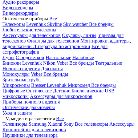
Аудио рекордеры
Видеосендеры
Видеорекордеры
Оптические приборы
Все
Телескопы
Levenhuk Skyline
Sky-watcher
Все бренды
Любительские телескопы
Аксессуары для телескопов
Окуляры, линзы, призмы для
телескопов
Фильтры для телескопов
Монтировки, адаптеры,
видоискатели
Литература по астрономии
Все для
астрофотографии
Лупы
С подсветкой
Настольные
Налобные
Бинокли
Levenhuk
Nikon
Veber
Все бренды
Театральные
Ночного видения
Для охоты
Монокуляры
Veber
Все бренды
Зрительные трубы
Микроскопы
Bresser
Levenhuk
Микромед
Все бренды
Цифровые
Оптические
Детские
Биологические
USB
микроскопы
Аксессуары для микроскопов
Приборы ночного видения
Оптические дальномеры
Уход и защита
TV, медиа и развлечения
Все
Телевизоры
Samsung
Xiaomi
Sony
Все телевизоры
Аксессуары
Кронштейны для телевизоров
Наушники для телевизора