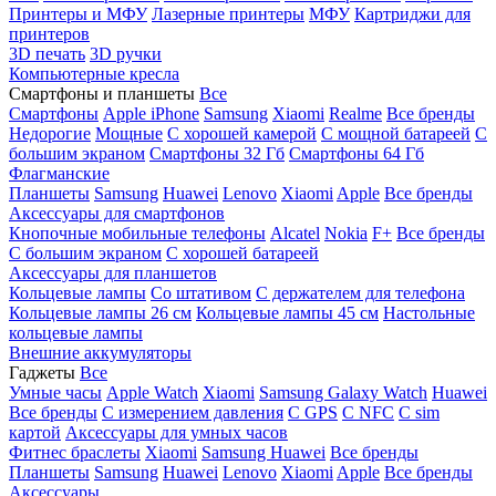
Принтеры и МФУ
Лазерные принтеры
МФУ
Картриджи для
принтеров
3D печать
3D ручки
Компьютерные кресла
Смартфоны и планшеты
Все
Смартфоны
Apple iPhone
Samsung
Xiaomi
Realme
Все бренды
Недорогие
Мощные
С хорошей камерой
С мощной батареей
С
большим экраном
Смартфоны 32 Гб
Смартфоны 64 Гб
Флагманские
Планшеты
Samsung
Huawei
Lenovo
Xiaomi
Apple
Все бренды
Аксессуары для смартфонов
Кнопочные мобильные телефоны
Alcatel
Nokia
F+
Все бренды
С большим экраном
С хорошей батареей
Аксессуары для планшетов
Кольцевые лампы
Со штативом
C держателем для телефона
Кольцевые лампы 26 см
Кольцевые лампы 45 см
Настольные
кольцевые лампы
Внешние аккумуляторы
Гаджеты
Все
Умные часы
Apple Watch
Xiaomi
Samsung Galaxy Watch
Huawei
Все бренды
C измерением давления
C GPS
C NFC
C sim
картой
Аксессуары для умных часов
Фитнес браслеты
Xiaomi
Samsung
Huawei
Все бренды
Планшеты
Samsung
Huawei
Lenovo
Xiaomi
Apple
Все бренды
Аксессуары