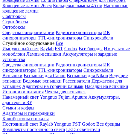
Кольцевые лампы
Со штативом
С держателем для телефона
Кольцевые лампы 26 см
Кольцевые лампы 45 см
Настольные
кольцевые лампы
Софтбоксы
Стрипбоксы
Октобоксы
Средства синхронизации
Радиосинхронизаторы
ИК
синхронизаторы
TTL-синхронизаторы
Синхрокабели
Студийное оборудование
Все
Импульсный свет
Raylab
FST
Godox
Все бренды
Импульсные
моноблоки
Лампы-вспышки
Аккумуляторы и зарядные
устройства
Средства синхронизации
Радиосинхронизаторы
ИК
синхронизаторы
TTL-синхронизаторы
Синхрокабели
Вспышки
Вспышки для Canon
Вспышки для Nikon
Ведущие
вспышки
Ведомые вспышки
Рассеиватели
Держатели для
вспышек
Адаптеры на горячий башмак
Насадки на вспышки
Источники питания
Чехлы для вспышек
Накамерный свет
Yongnuo
Fujimi
Aputure
Аккумуляторы,
адаптеры и ЗУ
Сумки и кофры
Адаптеры и переходники
Калибраторы и шкалы
Постоянный свет
Raylab
Yongnuo
FST
Godox
Все бренды
Комплекты постоянного света
LED-осветители