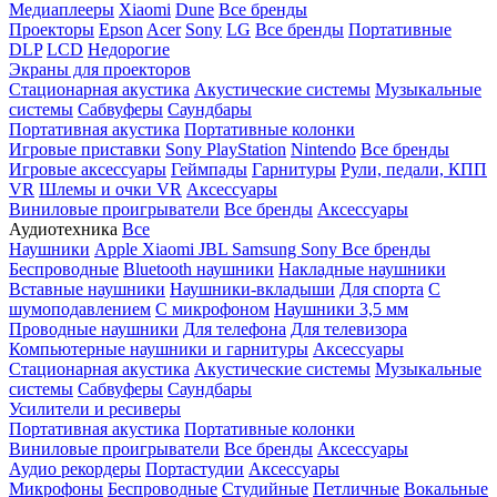
Медиаплееры
Xiaomi
Dune
Все бренды
Проекторы
Epson
Acer
Sony
LG
Все бренды
Портативные
DLP
LCD
Недорогие
Экраны для проекторов
Стационарная акустика
Акустические системы
Музыкальные
системы
Сабвуферы
Саундбары
Портативная акустика
Портативные колонки
Игровые приставки
Sony PlayStation
Nintendo
Все бренды
Игровые аксессуары
Геймпады
Гарнитуры
Рули, педали, КПП
VR
Шлемы и очки VR
Аксессуары
Виниловые проигрыватели
Все бренды
Аксессуары
Аудиотехника
Все
Наушники
Apple
Xiaomi
JBL
Samsung
Sony
Все бренды
Беспроводные
Bluetooth наушники
Накладные наушники
Вставные наушники
Наушники-вкладыши
Для спорта
С
шумоподавлением
С микрофоном
Наушники 3,5 мм
Проводные наушники
Для телефона
Для телевизора
Компьютерные наушники и гарнитуры
Аксессуары
Стационарная акустика
Акустические системы
Музыкальные
системы
Сабвуферы
Саундбары
Усилители и ресиверы
Портативная акустика
Портативные колонки
Виниловые проигрыватели
Все бренды
Аксессуары
Аудио рекордеры
Портастудии
Аксессуары
Микрофоны
Беспроводные
Студийные
Петличные
Вокальные