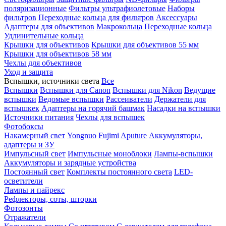
поляризационные
Фильтры ультрафиолетовые
Наборы
фильтров
Переходные кольца для фильтров
Аксессуары
Адаптеры для объективов
Макрокольца
Переходные кольца
Удлинительные кольца
Крышки для объективов
Крышки для объективов 55 мм
Крышки для объективов 58 мм
Чехлы для объективов
Уход и защита
Вспышки, источники света
Все
Вспышки
Вспышки для Canon
Вспышки для Nikon
Ведущие
вспышки
Ведомые вспышки
Рассеиватели
Держатели для
вспышкек
Адаптеры на горячий башмак
Насадки на вспышки
Источники питания
Чехлы для вспышек
Фотобоксы
Накамерный свет
Yongnuo
Fujimi
Aputure
Аккумуляторы,
адаптеры и ЗУ
Импульсный свет
Импульсные моноблоки
Лампы-вспышки
Аккумуляторы и зарядные устройства
Постоянный свет
Комплекты постоянного света
LED-
осветители
Лампы и пайрекс
Рефлекторы, соты, шторки
Фотозонты
Отражатели