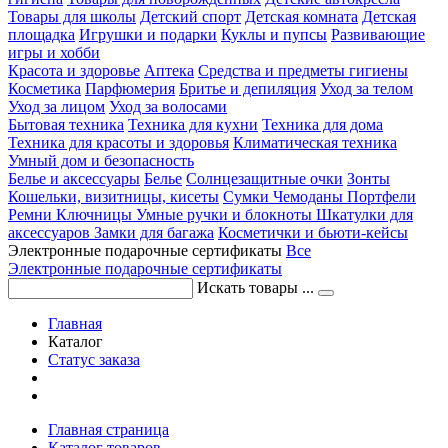
Товары для школы
Детский спорт
Детская комната
Детская
площадка
Игрушки и подарки
Куклы и пупсы
Развивающие
игры и хобби
Красота и здоровье
Аптека
Средства и предметы гигиены
Косметика
Парфюмерия
Бритье и депиляция
Уход за телом
Уход за лицом
Уход за волосами
Бытовая техника
Техника для кухни
Техника для дома
Техника для красоты и здоровья
Климатическая техника
Умный дом и безопасность
Белье и аксессуары
Белье
Солнцезащитные очки
Зонты
Кошельки, визитницы, кисеты
Сумки
Чемоданы
Портфели
Ремни
Ключницы
Умные ручки и блокноты
Шкатулки для
аксессуаров
Замки для багажа
Косметички и бьюти-кейсы
Электронные подарочные сертификаты
Все
Электронные подарочные сертификаты
Искать товары ...
Главная
Каталог
Статус заказа
Главная страница
Каталог товаров