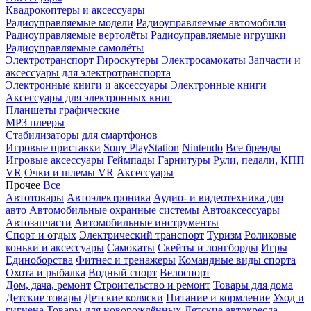
Квадрокоптеры и аксессуары
Радиоуправляемые модели
Радиоуправляемые автомобили
Радиоуправляемые вертолёты
Радиоуправляемые игрушки
Радиоуправляемые самолёты
Электротранспорт
Гироскутеры
Электросамокаты
Запчасти и
аксессуары для электротранспорта
Электронные книги и аксессуары
Электронные книги
Аксессуары для электронных книг
Планшеты графические
MP3 плееры
Стабилизаторы для смартфонов
Игровые приставки
Sony PlayStation
Nintendo
Все бренды
Игровые аксессуары
Геймпады
Гарнитуры
Рули, педали, КПП
VR
Очки и шлемы VR
Аксессуары
Прочее
Все
Автотовары
Автоэлектроника
Аудио- и видеотехника для
авто
Автомобильные охранные системы
Автоаксессуары
Автозапчасти
Автомобильные инструменты
Спорт и отдых
Электрический транспорт
Туризм
Роликовые
коньки и аксессуары
Самокаты
Скейты и лонгборды
Игры
Единоборства
Фитнес и тренажеры
Командные виды спорта
Охота и рыбалка
Водный спорт
Велоспорт
Дом, дача, ремонт
Строительство и ремонт
Товары для дома
Детские товары
Детские коляски
Питание и кормление
Уход и
гигиена
Товары для новорождённых
Детские автокресла