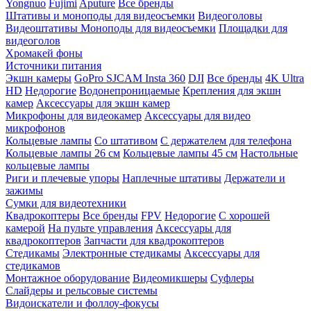
Yongnuo
Fujimi
Aputure
Все бренды
Штативы и моноподы для видеосъемки
Видеоголовы
Видеоштативы
Моноподы для видеосъемки
Площадки для
видеоголов
Хромакей фоны
Источники питания
Экшн камеры
GoPro
SJCAM
Insta 360
DJI
Все бренды
4K Ultra
HD
Недорогие
Водонепроницаемые
Крепления для экшн
камер
Аксессуары для экшн камер
Микрофоны для видеокамер
Аксессуары для видео
микрофонов
Кольцевые лампы
Со штативом
C держателем для телефона
Кольцевые лампы 26 см
Кольцевые лампы 45 см
Настольные
кольцевые лампы
Риги и плечевые упоры
Наплечные штативы
Держатели и
зажимы
Сумки для видеотехники
Квадрокоптеры
Все бренды
FPV
Недорогие
С хорошей
камерой
На пульте управления
Аксессуары для
квадрокоптеров
Запчасти для квадрокоптеров
Стедикамы
Электронные стедикамы
Аксессуары для
стедикамов
Монтажное оборудование
Видеомикшеры
Суфлеры
Слайдеры и рельсовые системы
Видоискатели и фоллоу-фокусы