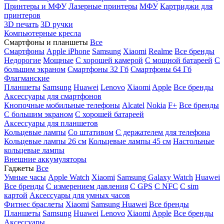
Принтеры и МФУ
Лазерные принтеры
МФУ
Картриджи для
принтеров
3D печать
3D ручки
Компьютерные кресла
Смартфоны и планшеты
Все
Смартфоны
Apple iPhone
Samsung
Xiaomi
Realme
Все бренды
Недорогие
Мощные
С хорошей камерой
С мощной батареей
С
большим экраном
Смартфоны 32 Гб
Смартфоны 64 Гб
Флагманские
Планшеты
Samsung
Huawei
Lenovo
Xiaomi
Apple
Все бренды
Аксессуары для смартфонов
Кнопочные мобильные телефоны
Alcatel
Nokia
F+
Все бренды
С большим экраном
С хорошей батареей
Аксессуары для планшетов
Кольцевые лампы
Со штативом
C держателем для телефона
Кольцевые лампы 26 см
Кольцевые лампы 45 см
Настольные
кольцевые лампы
Внешние аккумуляторы
Гаджеты
Все
Умные часы
Apple Watch
Xiaomi
Samsung Galaxy Watch
Huawei
Все бренды
C измерением давления
C GPS
C NFC
C sim
картой
Аксессуары для умных часов
Фитнес браслеты
Xiaomi
Samsung
Huawei
Все бренды
Планшеты
Samsung
Huawei
Lenovo
Xiaomi
Apple
Все бренды
Аксессуары