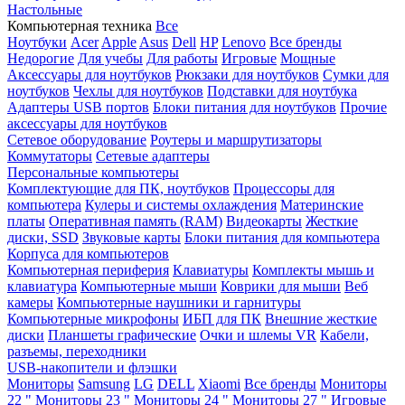
Настольные
Компьютерная техника
Все
Ноутбуки
Acer
Apple
Asus
Dell
HP
Lenovo
Все бренды
Недорогие
Для учебы
Для работы
Игровые
Мощные
Аксессуары для ноутбуков
Рюкзаки для ноутбуков
Сумки для
ноутбуков
Чехлы для ноутбуков
Подставки для ноутбука
Адаптеры USB портов
Блоки питания для ноутбуков
Прочие
аксессуары для ноутбуков
Сетевое оборудование
Роутеры и маршрутизаторы
Коммутаторы
Сетевые адаптеры
Персональные компьютеры
Комплектующие для ПК, ноутбуков
Процессоры для
компьютера
Кулеры и системы охлаждения
Материнские
платы
Оперативная память (RAM)
Видеокарты
Жесткие
диски, SSD
Звуковые карты
Блоки питания для компьютера
Корпуса для компьютеров
Компьютерная периферия
Клавиатуры
Комплекты мышь и
клавиатура
Компьютерные мыши
Коврики для мыши
Веб
камеры
Компьютерные наушники и гарнитуры
Компьютерные микрофоны
ИБП для ПК
Внешние жесткие
диски
Планшеты графические
Очки и шлемы VR
Кабели,
разъемы, переходники
USB-накопители и флэшки
Мониторы
Samsung
LG
DELL
Xiaomi
Все бренды
Мониторы
22 "
Мониторы 23 "
Мониторы 24 "
Мониторы 27 "
Игровые