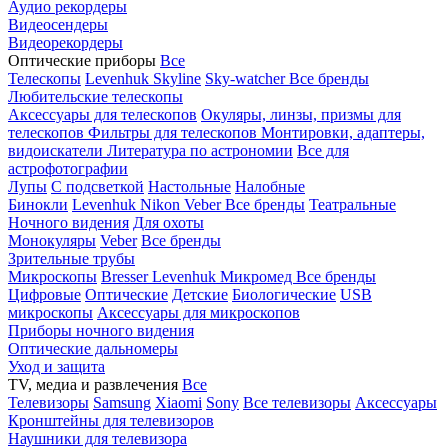
Аудио рекордеры
Видеосендеры
Видеорекордеры
Оптические приборы
Все
Телескопы
Levenhuk Skyline
Sky-watcher
Все бренды
Любительские телескопы
Аксессуары для телескопов
Окуляры, линзы, призмы для
телескопов
Фильтры для телескопов
Монтировки, адаптеры,
видоискатели
Литература по астрономии
Все для
астрофотографии
Лупы
С подсветкой
Настольные
Налобные
Бинокли
Levenhuk
Nikon
Veber
Все бренды
Театральные
Ночного видения
Для охоты
Монокуляры
Veber
Все бренды
Зрительные трубы
Микроскопы
Bresser
Levenhuk
Микромед
Все бренды
Цифровые
Оптические
Детские
Биологические
USB
микроскопы
Аксессуары для микроскопов
Приборы ночного видения
Оптические дальномеры
Уход и защита
TV, медиа и развлечения
Все
Телевизоры
Samsung
Xiaomi
Sony
Все телевизоры
Аксессуары
Кронштейны для телевизоров
Наушники для телевизора