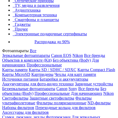
Оптические приборы
TV, медиа и развлечения
Аудиотехника
Компьютерная техника
Смартфоны и планшеты
Гаджеты
Прочее
Электронные подарочные сертификаты
Распродажа до 90%
Фотоаппараты
Все
Зеркальные фотоаппараты
Canon EOS
Nikon
Все бренды
Объектив в комплекте (Kit)
Без объектива (Body)
Для
начинающих
Профессиональные
Карты памяти
Карты SD / SDHC / SDXC
Карты Compact Flash
Карты MicroSD
Картридеры
Чехлы для карт памяти
Источники питания
Батарейки и аккумуляторы
Аккумуляторы для фото-видео техники
Зарядные устройства
Беззеркальные фотоаппараты
Canon
Sony
Все бренды
Без
объектива (Body)
Профессиональные
Для начинающих
Nikon
Светофильтры
Защитные светофильтры
Фильтры
ультрафиолетовые
Фильтры поляризационные
ND-фильтры
Наборы фильтров
Переходные кольца для фильтров
Аксессуары для фильтров
Сумки, рюкзаки, чехлы
Фоторюкзаки
Для зеркальных