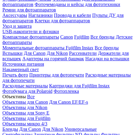
фотоаппаратов
Фоточемоданы и кейсы для фототехники
Ремни для фотоаппаратов
Аксессуары
Наглазники
Провода и кабели
Пульты ДУ для
фотоаппаратов
Клетки для фотоаппаратов
Уход и защита
USB-накопители и флэшки
Компактные фотоаппараты
Canon
Fujifilm
Все бренды
Детские
фотоаппараты
Моментальные фотоаппараты
Fujifilm Instax
Все бренды
Вспышки
Для Canon
Для Nikon
Рассеиватели
Держатели для
вспышек
Адаптеры на горячий башмак
Насадки на вспышки
Источники питания
Накамерный свет
Печать фото
Принтеры для фотопечати
Расходные материалы
для фотопечати
Расходные материалы
Картриджи для Fujifilm Instax
Фотобумага для Polaroid
Фотопленка
Объективы
Все
Объективы для Canon
Для Canon EF/EF-s
Объективы для Nikon
Объективы для Sony E
Объективы для Fujifilm
Объективы микро 4/3
Бленды
Для Canon
Для Nikon
Универсальные
Светофильтры
Защитные фильтры
ND-фильры
Фильтры