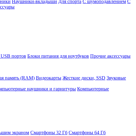
шники
Наушники-вкладыши
Для спорта
С шумоподавлением
С
ссуары
 USB портов
Блоки питания для ноутбуков
Прочие аксессуары
ая память (RAM)
Видеокарты
Жесткие диски, SSD
Звуковые
мпьютерные наушники и гарнитуры
Компьютерные
ьшим экраном
Смартфоны 32 Гб
Смартфоны 64 Гб