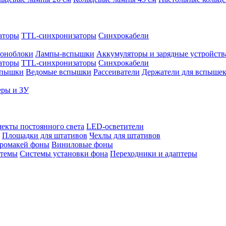
аторы
TTL-синхронизаторы
Синхрокабели
оноблоки
Лампы-вспышки
Аккумуляторы и зарядные устройств
аторы
TTL-синхронизаторы
Синхрокабели
спышки
Ведомые вспышки
Рассеиватели
Держатели для вспыше
еры и ЗУ
екты постоянного света
LED-осветители
Площадки для штативов
Чехлы для штативов
ромакей фоны
Виниловые фоны
стемы
Системы установки фона
Переходники и адаптеры