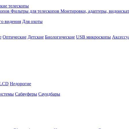
кие телескопы
копов
Фильтры для телескопов
Монтировки, адаптеры, видоиска
го видения
Для охоты
е
Оптические
Детские
Биологические
USB микроскопы
Аксессу
LCD
Недорогие
истемы
Сабвуферы
Саундбары