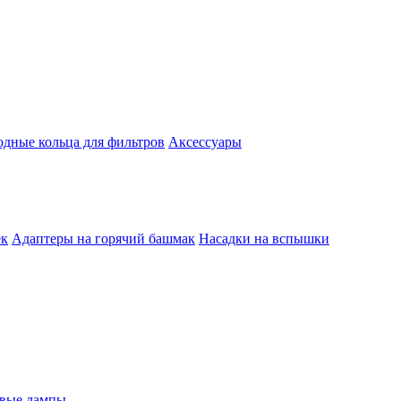
одные кольца для фильтров
Аксессуары
ек
Адаптеры на горячий башмак
Насадки на вспышки
евые лампы