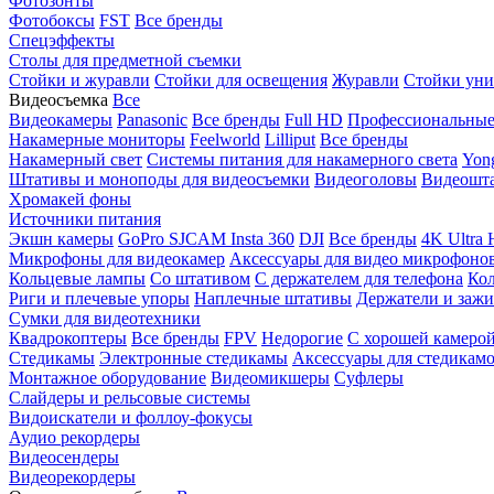
Фотозонты
Фотобоксы
FST
Все бренды
Спецэффекты
Столы для предметной съемки
Стойки и журавли
Стойки для освещения
Журавли
Стойки уни
Видеосъемка
Все
Видеокамеры
Panasonic
Все бренды
Full HD
Профессиональны
Накамерные мониторы
Feelworld
Lilliput
Все бренды
Накамерный свет
Системы питания для накамерного света
Yon
Штативы и моноподы для видеосъемки
Видеоголовы
Видеошт
Хромакей фоны
Источники питания
Экшн камеры
GoPro
SJCAM
Insta 360
DJI
Все бренды
4K Ultra
Микрофоны для видеокамер
Аксессуары для видео микрофоно
Кольцевые лампы
Со штативом
C держателем для телефона
Кол
Риги и плечевые упоры
Наплечные штативы
Держатели и заж
Сумки для видеотехники
Квадрокоптеры
Все бренды
FPV
Недорогие
С хорошей камеро
Стедикамы
Электронные стедикамы
Аксессуары для стедикам
Монтажное оборудование
Видеомикшеры
Суфлеры
Слайдеры и рельсовые системы
Видоискатели и фоллоу-фокусы
Аудио рекордеры
Видеосендеры
Видеорекордеры