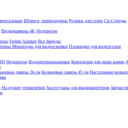
версальные
Штанги, перекладины
Ролики для стоек
Си-Стенды
е
Видеокамеры 4K
Недорогие
gnuo
Fujimi
Aputure
Все бренды
ативы
Моноподы для видеосъемки
Площадки для видеоголов
 HD
Недорогие
Водонепроницаемые
Крепления для экшн камер
А
в
ьцевые лампы 26 см
Кольцевые лампы 45 см
Настольные кольц
имы
й
На пульте управления
Аксессуары для квадрокоптеров
Запчасти
ов