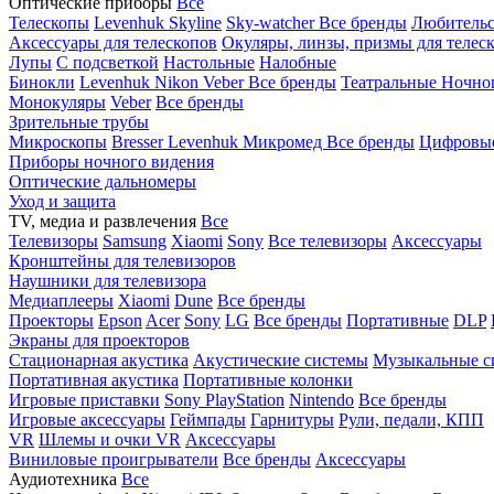
Оптические приборы
Все
Телескопы
Levenhuk Skyline
Sky-watcher
Все бренды
Любительс
Аксессуары для телескопов
Окуляры, линзы, призмы для телес
Лупы
С подсветкой
Настольные
Налобные
Бинокли
Levenhuk
Nikon
Veber
Все бренды
Театральные
Ночно
Монокуляры
Veber
Все бренды
Зрительные трубы
Микроскопы
Bresser
Levenhuk
Микромед
Все бренды
Цифровы
Приборы ночного видения
Оптические дальномеры
Уход и защита
TV, медиа и развлечения
Все
Телевизоры
Samsung
Xiaomi
Sony
Все телевизоры
Аксессуары
Кронштейны для телевизоров
Наушники для телевизора
Медиаплееры
Xiaomi
Dune
Все бренды
Проекторы
Epson
Acer
Sony
LG
Все бренды
Портативные
DLP
Экраны для проекторов
Стационарная акустика
Акустические системы
Музыкальные с
Портативная акустика
Портативные колонки
Игровые приставки
Sony PlayStation
Nintendo
Все бренды
Игровые аксессуары
Геймпады
Гарнитуры
Рули, педали, КПП
VR
Шлемы и очки VR
Аксессуары
Виниловые проигрыватели
Все бренды
Аксессуары
Аудиотехника
Все