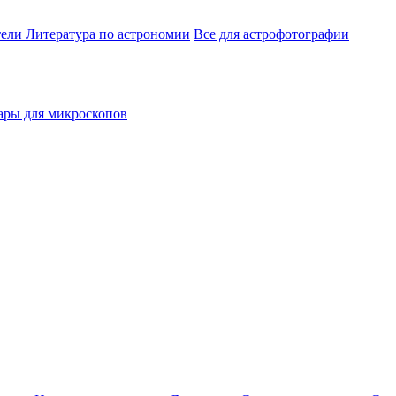
тели
Литература по астрономии
Все для астрофотографии
ары для микроскопов