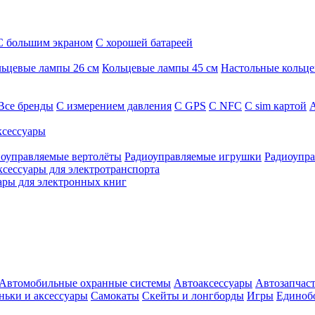
С большим экраном
С хорошей батареей
ьцевые лампы 26 см
Кольцевые лампы 45 см
Настольные кольц
Все бренды
C измерением давления
C GPS
C NFC
C sim картой
А
сессуары
оуправляемые вертолёты
Радиоуправляемые игрушки
Радиоупра
ксессуары для электротранспорта
ары для электронных книг
Автомобильные охранные системы
Автоаксессуары
Автозапчас
ньки и аксессуары
Самокаты
Скейты и лонгборды
Игры
Единоб