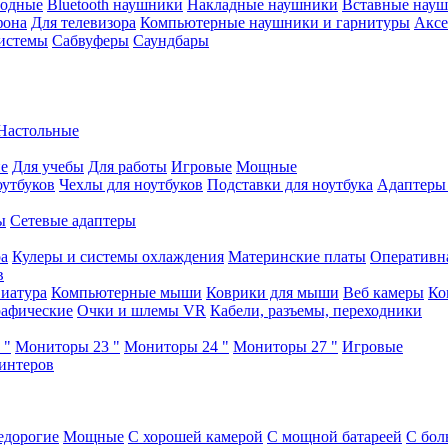
водные
Bluetooth наушники
Накладные наушники
Вставные нау
фона
Для телевизора
Компьютерные наушники и гарнитуры
Аксе
истемы
Сабвуферы
Саундбары
Настольные
е
Для учебы
Для работы
Игровые
Мощные
оутбуков
Чехлы для ноутбуков
Подставки для ноутбука
Адаптеры
ы
Сетевые адаптеры
ра
Кулеры и системы охлаждения
Материнские платы
Оперативн
в
иатура
Компьютерные мыши
Коврики для мыши
Веб камеры
Ко
афические
Очки и шлемы VR
Кабели, разъемы, переходники
 "
Мониторы 23 "
Мониторы 24 "
Мониторы 27 "
Игровые
интеров
едорогие
Мощные
С хорошей камерой
С мощной батареей
С бол