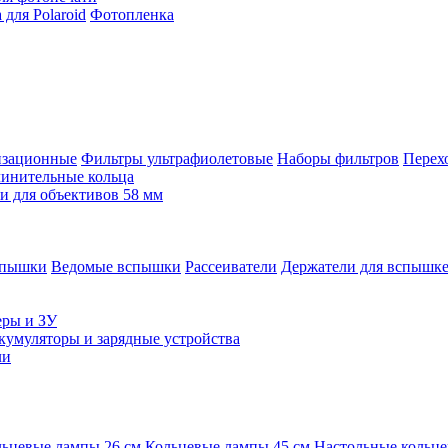
для Polaroid
Фотопленка
изационные
Фильтры ультрафиолетовые
Наборы фильтров
Перех
инительные кольца
 для объективов 58 мм
спышки
Ведомые вспышки
Рассеиватели
Держатели для вспышк
еры и ЗУ
кумуляторы и зарядные устройства
ли
ьцевые лампы 26 см
Кольцевые лампы 45 см
Настольные кольц