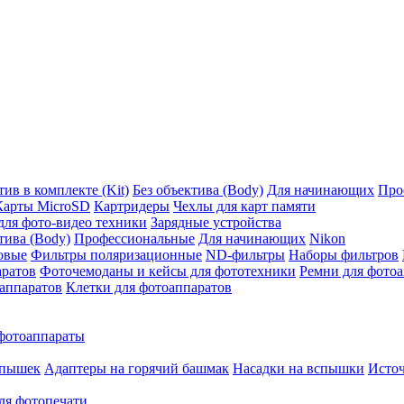
ив в комплекте (Kit)
Без объектива (Body)
Для начинающих
Про
Карты MicroSD
Картридеры
Чехлы для карт памяти
ля фото-видео техники
Зарядные устройства
тива (Body)
Профессиональные
Для начинающих
Nikon
овые
Фильтры поляризационные
ND-фильтры
Наборы фильтров
аратов
Фоточемоданы и кейсы для фототехники
Ремни для фото
аппаратов
Клетки для фотоаппаратов
фотоаппараты
спышек
Адаптеры на горячий башмак
Насадки на вспышки
Исто
ля фотопечати