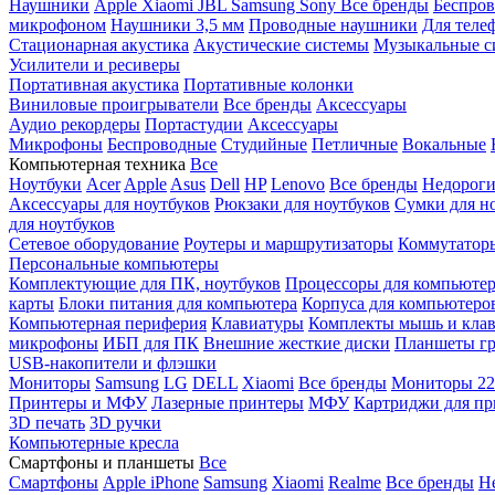
Наушники
Apple
Xiaomi
JBL
Samsung
Sony
Все бренды
Беспро
микрофоном
Наушники 3,5 мм
Проводные наушники
Для теле
Стационарная акустика
Акустические системы
Музыкальные с
Усилители и ресиверы
Портативная акустика
Портативные колонки
Виниловые проигрыватели
Все бренды
Аксессуары
Аудио рекордеры
Портастудии
Аксессуары
Микрофоны
Беспроводные
Студийные
Петличные
Вокальные
Компьютерная техника
Все
Ноутбуки
Acer
Apple
Asus
Dell
HP
Lenovo
Все бренды
Недороги
Аксессуары для ноутбуков
Рюкзаки для ноутбуков
Сумки для н
для ноутбуков
Сетевое оборудование
Роутеры и маршрутизаторы
Коммутатор
Персональные компьютеры
Комплектующие для ПК, ноутбуков
Процессоры для компьюте
карты
Блоки питания для компьютера
Корпуса для компьютеро
Компьютерная периферия
Клавиатуры
Комплекты мышь и клав
микрофоны
ИБП для ПК
Внешние жесткие диски
Планшеты гр
USB-накопители и флэшки
Мониторы
Samsung
LG
DELL
Xiaomi
Все бренды
Мониторы 22
Принтеры и МФУ
Лазерные принтеры
МФУ
Картриджи для пр
3D печать
3D ручки
Компьютерные кресла
Смартфоны и планшеты
Все
Смартфоны
Apple iPhone
Samsung
Xiaomi
Realme
Все бренды
Н