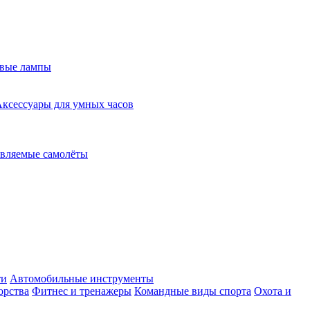
евые лампы
ксессуары для умных часов
вляемые самолёты
ти
Автомобильные инструменты
орства
Фитнес и тренажеры
Командные виды спорта
Охота и