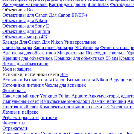
Расходные материалы
Картриджи для Fujifilm Instax
Фотобумага 
Объективы
Все
Объективы для Canon
Для Canon EF/EF-s
Объективы для Nikon
Объективы для Sony E
Объективы для Fujifilm
Объективы микро 4/3
Бленды
Для Canon
Для Nikon
Универсальные
Светофильтры
Защитные фильтры
ND-фильры
Фильтры поляр
Адаптеры для объективов
Макрокольца
Переходные кольца
Удл
Крышки для объективов
Крышки для объективов 55 мм
Крышки
Чехлы для объективов
Уход и защита
Вспышки, источники света
Все
Вспышки
Вспышки для Canon
Вспышки для Nikon
Ведущие в
Источники питания
Чехлы для вспышек
Фотобоксы
Накамерный свет
Yongnuo
Fujimi
Aputure
Аккумуляторы, адапт
Импульсный свет
Импульсные моноблоки
Лампы-вспышки
Ак
Постоянный свет
Комплекты постоянного света
LED-осветите
Лампы и пайрекс
Рефлекторы, соты, шторки
Фотозонты
Отражатели
Кольцевые лампы
Со штативом
С держателем для телефона
Кол