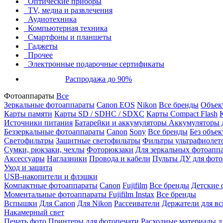
Оптические приборы
TV, медиа и развлечения
Аудиотехника
Компьютерная техника
Смартфоны и планшеты
Гаджеты
Прочее
Электронные подарочные сертификаты
Распродажа до 90%
Фотоаппараты
Все
Зеркальные фотоаппараты
Canon EOS
Nikon
Все бренды
Объект
Карты памяти
Карты SD / SDHC / SDXC
Карты Compact Flash
Источники питания
Батарейки и аккумуляторы
Аккумуляторы д
Беззеркальные фотоаппараты
Canon
Sony
Все бренды
Без объек
Светофильтры
Защитные светофильтры
Фильтры ультрафиолет
Сумки, рюкзаки, чехлы
Фоторюкзаки
Для зеркальных фотоапп
Аксессуары
Наглазники
Провода и кабели
Пульты ДУ для фото
Уход и защита
USB-накопители и флэшки
Компактные фотоаппараты
Canon
Fujifilm
Все бренды
Детские 
Моментальные фотоаппараты
Fujifilm Instax
Все бренды
Вспышки
Для Canon
Для Nikon
Рассеиватели
Держатели для в
Накамерный свет
Печать фото
Принтеры для фотопечати
Расходные материалы д