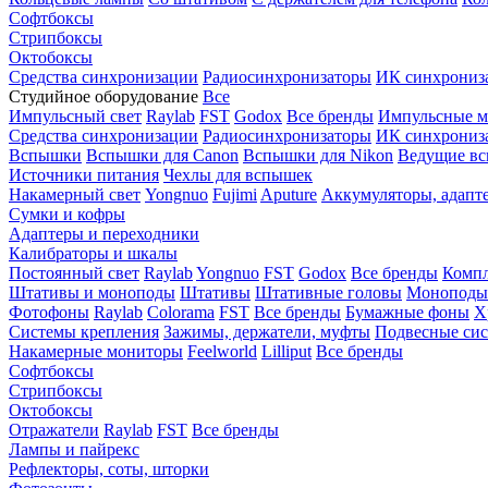
Софтбоксы
Стрипбоксы
Октобоксы
Средства синхронизации
Радиосинхронизаторы
ИК синхрониз
Студийное оборудование
Все
Импульсный свет
Raylab
FST
Godox
Все бренды
Импульсные м
Средства синхронизации
Радиосинхронизаторы
ИК синхрониз
Вспышки
Вспышки для Canon
Вспышки для Nikon
Ведущие в
Источники питания
Чехлы для вспышек
Накамерный свет
Yongnuo
Fujimi
Aputure
Аккумуляторы, адапт
Сумки и кофры
Адаптеры и переходники
Калибраторы и шкалы
Постоянный свет
Raylab
Yongnuo
FST
Godox
Все бренды
Компл
Штативы и моноподы
Штативы
Штативные головы
Моноподы
Фотофоны
Raylab
Colorama
FST
Все бренды
Бумажные фоны
Х
Системы крепления
Зажимы, держатели, муфты
Подвесные си
Накамерные мониторы
Feelworld
Lilliput
Все бренды
Софтбоксы
Стрипбоксы
Октобоксы
Отражатели
Raylab
FST
Все бренды
Лампы и пайрекс
Рефлекторы, соты, шторки