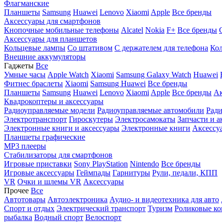
Флагманские
Планшеты
Samsung
Huawei
Lenovo
Xiaomi
Apple
Все бренды
Аксессуары для смартфонов
Кнопочные мобильные телефоны
Alcatel
Nokia
F+
Все бренды
Аксессуары для планшетов
Кольцевые лампы
Со штативом
C держателем для телефона
Кол
Внешние аккумуляторы
Гаджеты
Все
Умные часы
Apple Watch
Xiaomi
Samsung Galaxy Watch
Huawei
Фитнес браслеты
Xiaomi
Samsung
Huawei
Все бренды
Планшеты
Samsung
Huawei
Lenovo
Xiaomi
Apple
Все бренды
Ак
Квадрокоптеры и аксессуары
Радиоуправляемые модели
Радиоуправляемые автомобили
Ради
Электротранспорт
Гироскутеры
Электросамокаты
Запчасти и а
Электронные книги и аксессуары
Электронные книги
Аксессу
Планшеты графические
MP3 плееры
Стабилизаторы для смартфонов
Игровые приставки
Sony PlayStation
Nintendo
Все бренды
Игровые аксессуары
Геймпады
Гарнитуры
Рули, педали, КПП
VR
Очки и шлемы VR
Аксессуары
Прочее
Все
Автотовары
Автоэлектроника
Аудио- и видеотехника для авто
Спорт и отдых
Электрический транспорт
Туризм
Роликовые ко
рыбалка
Водный спорт
Велоспорт