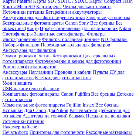
Карты памяти
Карты SD / SDHC / SDXC
Карты Compact Flash
Карты MicroSD
Картридеры
Чехлы для карт памяти
Источники питания
Батарейки и аккумуляторы
Аккумуляторы для фото-видео техники
Зарядные устройства
Беззеркальные фотоаппараты
Canon
Sony
Все бренды
Без
объектива (Body)
Профессиональные
Для начинающих
Nikon
Светофильтры
Защитные светофильтры
Фильтры
ультрафиолетовые
Фильтры поляризационные
ND-фильтры
Наборы фильтров
Переходные кольца для фильтров
Аксессуары для фильтров
Сумки, рюкзаки, чехлы
Фоторюкзаки
Для зеркальных
фотоаппаратов
Фоточемоданы и кейсы для фототехники
Ремни для фотоаппаратов
Аксессуары
Наглазники
Провода и кабели
Пульты ДУ для
фотоаппаратов
Клетки для фотоаппаратов
Уход и защита
USB-накопители и флэшки
Компактные фотоаппараты
Canon
Fujifilm
Все бренды
Детские
фотоаппараты
Моментальные фотоаппараты
Fujifilm Instax
Все бренды
Вспышки
Для Canon
Для Nikon
Рассеиватели
Держатели для
вспышек
Адаптеры на горячий башмак
Насадки на вспышки
Источники питания
Накамерный свет
Печать фото
Принтеры для фотопечати
Расходные материалы