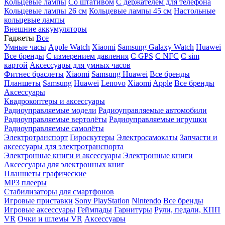
Кольцевые лампы
Со штативом
C держателем для телефона
Кольцевые лампы 26 см
Кольцевые лампы 45 см
Настольные
кольцевые лампы
Внешние аккумуляторы
Гаджеты
Все
Умные часы
Apple Watch
Xiaomi
Samsung Galaxy Watch
Huawei
Все бренды
C измерением давления
C GPS
C NFC
C sim
картой
Аксессуары для умных часов
Фитнес браслеты
Xiaomi
Samsung
Huawei
Все бренды
Планшеты
Samsung
Huawei
Lenovo
Xiaomi
Apple
Все бренды
Аксессуары
Квадрокоптеры и аксессуары
Радиоуправляемые модели
Радиоуправляемые автомобили
Радиоуправляемые вертолёты
Радиоуправляемые игрушки
Радиоуправляемые самолёты
Электротранспорт
Гироскутеры
Электросамокаты
Запчасти и
аксессуары для электротранспорта
Электронные книги и аксессуары
Электронные книги
Аксессуары для электронных книг
Планшеты графические
MP3 плееры
Стабилизаторы для смартфонов
Игровые приставки
Sony PlayStation
Nintendo
Все бренды
Игровые аксессуары
Геймпады
Гарнитуры
Рули, педали, КПП
VR
Очки и шлемы VR
Аксессуары