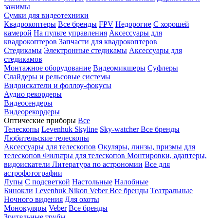
зажимы
Сумки для видеотехники
Квадрокоптеры
Все бренды
FPV
Недорогие
С хорошей
камерой
На пульте управления
Аксессуары для
квадрокоптеров
Запчасти для квадрокоптеров
Стедикамы
Электронные стедикамы
Аксессуары для
стедикамов
Монтажное оборудование
Видеомикшеры
Суфлеры
Слайдеры и рельсовые системы
Видоискатели и фоллоу-фокусы
Аудио рекордеры
Видеосендеры
Видеорекордеры
Оптические приборы
Все
Телескопы
Levenhuk Skyline
Sky-watcher
Все бренды
Любительские телескопы
Аксессуары для телескопов
Окуляры, линзы, призмы для
телескопов
Фильтры для телескопов
Монтировки, адаптеры,
видоискатели
Литература по астрономии
Все для
астрофотографии
Лупы
С подсветкой
Настольные
Налобные
Бинокли
Levenhuk
Nikon
Veber
Все бренды
Театральные
Ночного видения
Для охоты
Монокуляры
Veber
Все бренды
Зрительные трубы