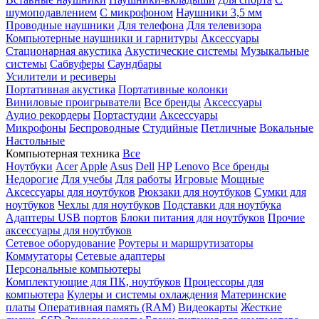
шумоподавлением
С микрофоном
Наушники 3,5 мм
Проводные наушники
Для телефона
Для телевизора
Компьютерные наушники и гарнитуры
Аксессуары
Стационарная акустика
Акустические системы
Музыкальные
системы
Сабвуферы
Саундбары
Усилители и ресиверы
Портативная акустика
Портативные колонки
Виниловые проигрыватели
Все бренды
Аксессуары
Аудио рекордеры
Портастудии
Аксессуары
Микрофоны
Беспроводные
Студийные
Петличные
Вокальные
Настольные
Компьютерная техника
Все
Ноутбуки
Acer
Apple
Asus
Dell
HP
Lenovo
Все бренды
Недорогие
Для учебы
Для работы
Игровые
Мощные
Аксессуары для ноутбуков
Рюкзаки для ноутбуков
Сумки для
ноутбуков
Чехлы для ноутбуков
Подставки для ноутбука
Адаптеры USB портов
Блоки питания для ноутбуков
Прочие
аксессуары для ноутбуков
Сетевое оборудование
Роутеры и маршрутизаторы
Коммутаторы
Сетевые адаптеры
Персональные компьютеры
Комплектующие для ПК, ноутбуков
Процессоры для
компьютера
Кулеры и системы охлаждения
Материнские
платы
Оперативная память (RAM)
Видеокарты
Жесткие