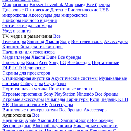
Микроскопы
Bresser
Levenhuk
Микромед
Все бренды
Цифровые
Оптические
Детские
Биологические
USB
микроскопы
Аксессуары для микроскопов
Приборы ночного видения
Оптические дальномеры
Уход и защита
TV, медиа и развлечения
Все
Телевизоры
Samsung
Xiaomi
Sony
Все телевизоры
Аксессуары
Кронштейны для телевизоров
Наушники для телевизора
Медиаплееры
Xiaomi
Dune
Все бренды
Проекторы
Epson
Acer
Sony
LG
Все бренды
Портативные
DLP
LCD
Недорогие
Экраны для проекторов
Стационарная акустика
Акустические системы
Музыкальные
системы
Сабвуферы
Саундбары
Портативная акустика
Портативные колонки
Игровые приставки
Sony PlayStation
Nintendo
Все бренды
Игровые аксессуары
Геймпады
Гарнитуры
Рули, педали, КПП
VR
Шлемы и очки VR
Аксессуары
Виниловые проигрыватели
Все бренды
Аксессуары
Аудиотехника
Все
Наушники
Apple
Xiaomi
JBL
Samsung
Sony
Все бренды
Беспроводные
Bluetooth наушники
Накладные наушники
Вставные наушники
Наушники-вкладыши
Для спорта
С