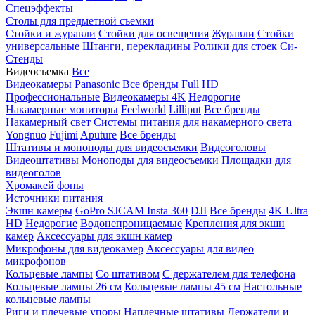
Спецэффекты
Столы для предметной съемки
Стойки и журавли
Стойки для освещения
Журавли
Стойки
универсальные
Штанги, перекладины
Ролики для стоек
Си-
Стенды
Видеосъемка
Все
Видеокамеры
Panasonic
Все бренды
Full HD
Профессиональные
Видеокамеры 4K
Недорогие
Накамерные мониторы
Feelworld
Lilliput
Все бренды
Накамерный свет
Системы питания для накамерного света
Yongnuo
Fujimi
Aputure
Все бренды
Штативы и моноподы для видеосъемки
Видеоголовы
Видеоштативы
Моноподы для видеосъемки
Площадки для
видеоголов
Хромакей фоны
Источники питания
Экшн камеры
GoPro
SJCAM
Insta 360
DJI
Все бренды
4K Ultra
HD
Недорогие
Водонепроницаемые
Крепления для экшн
камер
Аксессуары для экшн камер
Микрофоны для видеокамер
Аксессуары для видео
микрофонов
Кольцевые лампы
Со штативом
C держателем для телефона
Кольцевые лампы 26 см
Кольцевые лампы 45 см
Настольные
кольцевые лампы
Риги и плечевые упоры
Наплечные штативы
Держатели и