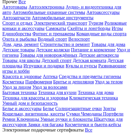
Прочее
Все
Автотовары
Автоэлектроника
Аудио- и видеотехника для
авто
Автомобильные охранные системы
Автоаксессуары
Автозапчасти
Автомобильные инструменты
Спорт и отдых
Электрический транспорт
Туризм
Роликовые
коньки и аксессуары
Самокаты
Скейты и лонгборды
Игры
Единоборства
Фитнес и тренажеры
Командные виды спорта
Охота и рыбалка
Водный спорт
Велоспорт
Дом, дача, ремонт
Строительство и ремонт
Товары для дома
Детские товары
Детские коляски
Питание и кормление
Уход и
гигиена
Товары для новорождённых
Детские автокресла
Товары для школы
Детский спорт
Детская комната
Детская
площадка
Игрушки и подарки
Куклы и пупсы
Развивающие
игры и хобби
Красота и здоровье
Аптека
Средства и предметы гигиены
Косметика
Парфюмерия
Бритье и депиляция
Уход за телом
Уход за лицом
Уход за волосами
Бытовая техника
Техника для кухни
Техника для дома
Техника для красоты и здоровья
Климатическая техника
Умный дом и безопасность
Белье и аксессуары
Белье
Солнцезащитные очки
Зонты
Кошельки, визитницы, кисеты
Сумки
Чемоданы
Портфели
Ремни
Ключницы
Умные ручки и блокноты
Шкатулки для
аксессуаров
Замки для багажа
Косметички и бьюти-кейсы
Электронные подарочные сертификаты
Все