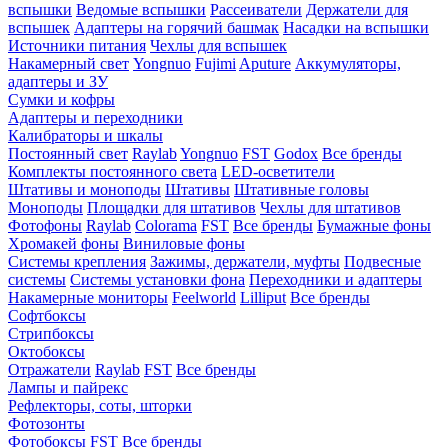
вспышки
Ведомые вспышки
Рассеиватели
Держатели для
вспышек
Адаптеры на горячий башмак
Насадки на вспышки
Источники питания
Чехлы для вспышек
Накамерный свет
Yongnuo
Fujimi
Aputure
Аккумуляторы,
адаптеры и ЗУ
Сумки и кофры
Адаптеры и переходники
Калибраторы и шкалы
Постоянный свет
Raylab
Yongnuo
FST
Godox
Все бренды
Комплекты постоянного света
LED-осветители
Штативы и моноподы
Штативы
Штативные головы
Моноподы
Площадки для штативов
Чехлы для штативов
Фотофоны
Raylab
Colorama
FST
Все бренды
Бумажные фоны
Хромакей фоны
Виниловые фоны
Системы крепления
Зажимы, держатели, муфты
Подвесные
системы
Системы установки фона
Переходники и адаптеры
Накамерные мониторы
Feelworld
Lilliput
Все бренды
Софтбоксы
Стрипбоксы
Октобоксы
Отражатели
Raylab
FST
Все бренды
Лампы и пайрекс
Рефлекторы, соты, шторки
Фотозонты
Фотобоксы
FST
Все бренды