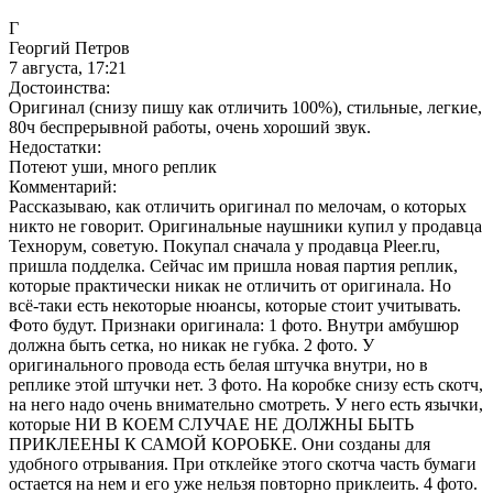
Г
Георгий Петров
7 августа, 17:21
Достоинства:
Оригинал (снизу пишу как отличить 100%), стильные, легкие,
80ч беспрерывной работы, очень хороший звук.
Недостатки:
Потеют уши, много реплик
Комментарий:
Рассказываю, как отличить оригинал по мелочам, о которых
никто не говорит. Оригинальные наушники купил у продавца
Технорум, советую. Покупал сначала у продавца Pleer.ru,
пришла подделка. Сейчас им пришла новая партия реплик,
которые практически никак не отличить от оригинала. Но
всё-таки есть некоторые нюансы, которые стоит учитывать.
Фото будут. Признаки оригинала: 1 фото. Внутри амбушюр
должна быть сетка, но никак не губка. 2 фото. У
оригинального провода есть белая штучка внутри, но в
реплике этой штучки нет. 3 фото. На коробке снизу есть скотч,
на него надо очень внимательно смотреть. У него есть язычки,
которые НИ В КОЕМ СЛУЧАЕ НЕ ДОЛЖНЫ БЫТЬ
ПРИКЛЕЕНЫ К САМОЙ КОРОБКЕ. Они созданы для
удобного отрывания. При отклейке этого скотча часть бумаги
остается на нем и его уже нельзя повторно приклеить. 4 фото.