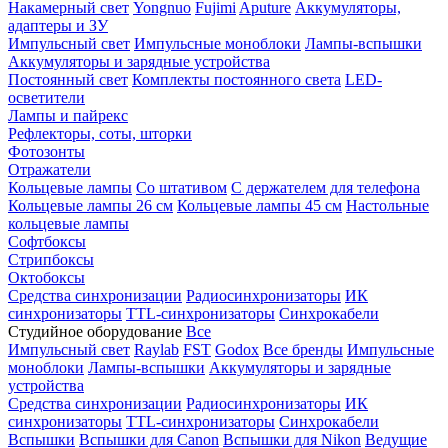
Накамерный свет
Yongnuo
Fujimi
Aputure
Аккумуляторы,
адаптеры и ЗУ
Импульсный свет
Импульсные моноблоки
Лампы-вспышки
Аккумуляторы и зарядные устройства
Постоянный свет
Комплекты постоянного света
LED-
осветители
Лампы и пайрекс
Рефлекторы, соты, шторки
Фотозонты
Отражатели
Кольцевые лампы
Со штативом
С держателем для телефона
Кольцевые лампы 26 см
Кольцевые лампы 45 см
Настольные
кольцевые лампы
Софтбоксы
Стрипбоксы
Октобоксы
Средства синхронизации
Радиосинхронизаторы
ИК
синхронизаторы
TTL-синхронизаторы
Синхрокабели
Студийное оборудование
Все
Импульсный свет
Raylab
FST
Godox
Все бренды
Импульсные
моноблоки
Лампы-вспышки
Аккумуляторы и зарядные
устройства
Средства синхронизации
Радиосинхронизаторы
ИК
синхронизаторы
TTL-синхронизаторы
Синхрокабели
Вспышки
Вспышки для Canon
Вспышки для Nikon
Ведущие