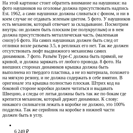
На этой картинке стоит обратить внимание на наушники: на
фото наушников на оголовье должна присутствовать надпись
Est. 1962, а сами наушники должны сливаться с фоном, и ни в
коем случае не отдавать зеленым цветом. 5 фото. У наушников
есть механизм, который отвечает за складывание. Посмотрим
внутрь: он должен быть плоским (не полукруглым) и в нем
должна присутствовать металлическая часть. (маленькая
снизу) 6 фото. На самих наушниках должен быть след от
отливки возле разъема 3.5, в репликах его нет. Так же должен
отсутствовать люфт выдвижного механизма самих
динамиков. 7 фото. Разъём Type-C должна быть прямой, не
кривой, и должна заряжать от любого провода. 8 фото. На
внешних сторонах динамиков крышка должна быть
выполнена из твердого пластика, а не из материала, похожего
на мягкую резину, и не должна содержать в себе вмятин. В
оригинале эта крышка полностью плоская. Штрих код на
боковой стороне коробки должен читаться и выдавать
Швецию, а следы от литья должны быть так же по бокам где
крепится механизм, который держит динамики. К слову:
никакого силикагеля лежать в коробке не должно, это 100%
подделка. Так же серийник на коробке в нижней части
должен быть в углу.
6 249 ₽