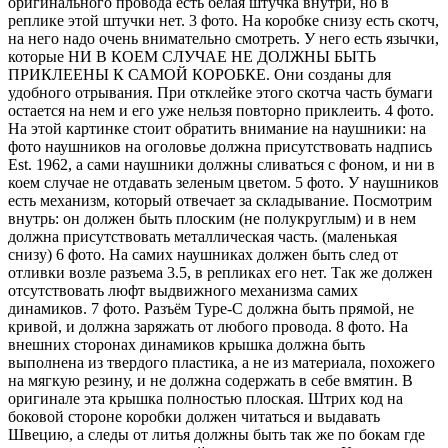
оригинального провода есть белая штучка внутри, но в
реплике этой штучки нет. 3 фото. На коробке снизу есть скотч,
на него надо очень внимательно смотреть. У него есть язычки,
которые НИ В КОЕМ СЛУЧАЕ НЕ ДОЛЖНЫ БЫТЬ
ПРИКЛЕЕНЫ К САМОЙ КОРОБКЕ. Они созданы для
удобного отрывания. При отклейке этого скотча часть бумаги
остается на нем и его уже нельзя повторно приклеить. 4 фото.
На этой картинке стоит обратить внимание на наушники: на
фото наушников на оголовье должна присутствовать надпись
Est. 1962, а сами наушники должны сливаться с фоном, и ни в
коем случае не отдавать зеленым цветом. 5 фото. У наушников
есть механизм, который отвечает за складывание. Посмотрим
внутрь: он должен быть плоским (не полукруглым) и в нем
должна присутствовать металлическая часть. (маленькая
снизу) 6 фото. На самих наушниках должен быть след от
отливки возле разъема 3.5, в репликах его нет. Так же должен
отсутствовать люфт выдвижного механизма самих
динамиков. 7 фото. Разъём Type-C должна быть прямой, не
кривой, и должна заряжать от любого провода. 8 фото. На
внешних сторонах динамиков крышка должна быть
выполнена из твердого пластика, а не из материала, похожего
на мягкую резину, и не должна содержать в себе вмятин. В
оригинале эта крышка полностью плоская. Штрих код на
боковой стороне коробки должен читаться и выдавать
Швецию, а следы от литья должны быть так же по бокам где