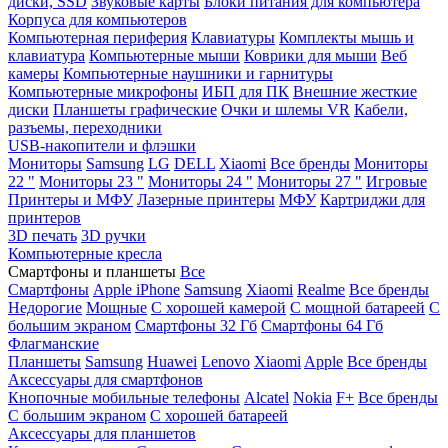
диски, SSD
Звуковые карты
Блоки питания для компьютера
Корпуса для компьютеров
Компьютерная периферия
Клавиатуры
Комплекты мышь и
клавиатура
Компьютерные мыши
Коврики для мыши
Веб
камеры
Компьютерные наушники и гарнитуры
Компьютерные микрофоны
ИБП для ПК
Внешние жесткие
диски
Планшеты графические
Очки и шлемы VR
Кабели,
разъемы, переходники
USB-накопители и флэшки
Мониторы
Samsung
LG
DELL
Xiaomi
Все бренды
Мониторы
22 "
Мониторы 23 "
Мониторы 24 "
Мониторы 27 "
Игровые
Принтеры и МФУ
Лазерные принтеры
МФУ
Картриджи для
принтеров
3D печать
3D ручки
Компьютерные кресла
Смартфоны и планшеты
Все
Смартфоны
Apple iPhone
Samsung
Xiaomi
Realme
Все бренды
Недорогие
Мощные
С хорошей камерой
С мощной батареей
С
большим экраном
Смартфоны 32 Гб
Смартфоны 64 Гб
Флагманские
Планшеты
Samsung
Huawei
Lenovo
Xiaomi
Apple
Все бренды
Аксессуары для смартфонов
Кнопочные мобильные телефоны
Alcatel
Nokia
F+
Все бренды
С большим экраном
С хорошей батареей
Аксессуары для планшетов