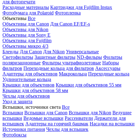
для фотопечати
Расходные материалы
Картриджи для Fujifilm Instax
Фотобумага для Polaroid
Фотопленка
Объективы
Все
Объективы для Canon
Для Canon EF/EF-s
Объективы для Nikon
Объективы для Sony E
Объективы для Fujifilm
Объективы микро 4/3
Бленды
Для Canon
Для Nikon
Универсальные
Светофильтры
Защитные фильтры
ND-фильры
Фильтры
поляризационные
Фильтры ультрафиолетовые
Наборы
фильтров
Переходные кольца для фильтров
Аксессуары
Адаптеры для объективов
Макрокольца
Переходные кольца
Удлинительные кольца
Крышки для объективов
Крышки для объективов 55 мм
Крышки для объективов 58 мм
Чехлы для объективов
Уход и защита
Вспышки, источники света
Все
Вспышки
Вспышки для Canon
Вспышки для Nikon
Ведущие
вспышки
Ведомые вспышки
Рассеиватели
Держатели для
вспышкек
Адаптеры на горячий башмак
Насадки на вспышки
Источники питания
Чехлы для вспышек
Фотобоксы