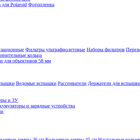
для Polaroid
Фотопленка
изационные
Фильтры ультрафиолетовые
Наборы фильтров
Перех
инительные кольца
 для объективов 58 мм
спышки
Ведомые вспышки
Рассеиватели
Держатели для вспышк
еры и ЗУ
кумуляторы и зарядные устройства
ли
ьцевые лампы 26 см
Кольцевые лампы 45 см
Настольные кольц