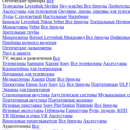
Оптические приборы
Все
Телескопы
Levenhuk Skyline
Sky-watcher
Все бренды
Любительс
Аксессуары для телескопов
Окуляры, линзы, призмы для телес
Лупы
С подсветкой
Настольные
Налобные
Бинокли
Levenhuk
Nikon
Veber
Все бренды
Театральные
Ночно
Монокуляры
Veber
Все бренды
Зрительные трубы
Микроскопы
Bresser
Levenhuk
Микромед
Все бренды
Цифровы
Приборы ночного видения
Оптические дальномеры
Уход и защита
TV, медиа и развлечения
Все
Телевизоры
Samsung
Xiaomi
Sony
Все телевизоры
Аксессуары
Кронштейны для телевизоров
Наушники для телевизора
Медиаплееры
Xiaomi
Dune
Все бренды
Проекторы
Epson
Acer
Sony
LG
Все бренды
Портативные
DLP
Экраны для проекторов
Стационарная акустика
Акустические системы
Музыкальные с
Портативная акустика
Портативные колонки
Игровые приставки
Sony PlayStation
Nintendo
Все бренды
Игровые аксессуары
Геймпады
Гарнитуры
Рули, педали, КПП
VR
Шлемы и очки VR
Аксессуары
Виниловые проигрыватели
Все бренды
Аксессуары
Аудиотехника
Все