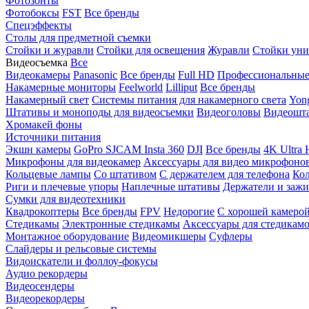
Фотозонты
Фотобоксы
FST
Все бренды
Спецэффекты
Столы для предметной съемки
Стойки и журавли
Стойки для освещения
Журавли
Стойки уни
Видеосъемка
Все
Видеокамеры
Panasonic
Все бренды
Full HD
Профессиональны
Накамерные мониторы
Feelworld
Lilliput
Все бренды
Накамерный свет
Системы питания для накамерного света
Yon
Штативы и моноподы для видеосъемки
Видеоголовы
Видеошт
Хромакей фоны
Источники питания
Экшн камеры
GoPro
SJCAM
Insta 360
DJI
Все бренды
4K Ultra
Микрофоны для видеокамер
Аксессуары для видео микрофоно
Кольцевые лампы
Со штативом
C держателем для телефона
Кол
Риги и плечевые упоры
Наплечные штативы
Держатели и заж
Сумки для видеотехники
Квадрокоптеры
Все бренды
FPV
Недорогие
С хорошей камеро
Стедикамы
Электронные стедикамы
Аксессуары для стедикам
Монтажное оборудование
Видеомикшеры
Суфлеры
Слайдеры и рельсовые системы
Видоискатели и фоллоу-фокусы
Аудио рекордеры
Видеосендеры
Видеорекордеры