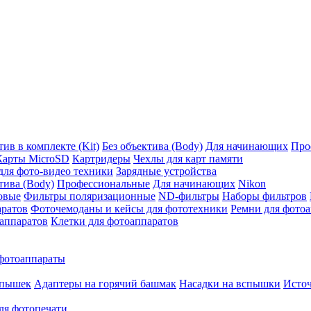
ив в комплекте (Kit)
Без объектива (Body)
Для начинающих
Про
Карты MicroSD
Картридеры
Чехлы для карт памяти
ля фото-видео техники
Зарядные устройства
тива (Body)
Профессиональные
Для начинающих
Nikon
овые
Фильтры поляризационные
ND-фильтры
Наборы фильтров
аратов
Фоточемоданы и кейсы для фототехники
Ремни для фото
аппаратов
Клетки для фотоаппаратов
фотоаппараты
спышек
Адаптеры на горячий башмак
Насадки на вспышки
Исто
ля фотопечати