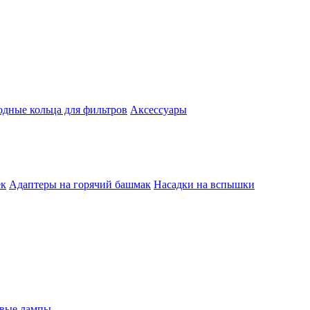
одные кольца для фильтров
Аксессуары
ек
Адаптеры на горячий башмак
Насадки на вспышки
евые лампы