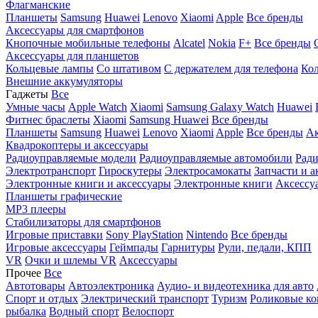
Флагманские
Планшеты
Samsung
Huawei
Lenovo
Xiaomi
Apple
Все бренды
Аксессуары для смартфонов
Кнопочные мобильные телефоны
Alcatel
Nokia
F+
Все бренды
Аксессуары для планшетов
Кольцевые лампы
Со штативом
C держателем для телефона
Кол
Внешние аккумуляторы
Гаджеты
Все
Умные часы
Apple Watch
Xiaomi
Samsung Galaxy Watch
Huawei
Фитнес браслеты
Xiaomi
Samsung
Huawei
Все бренды
Планшеты
Samsung
Huawei
Lenovo
Xiaomi
Apple
Все бренды
Ак
Квадрокоптеры и аксессуары
Радиоуправляемые модели
Радиоуправляемые автомобили
Ради
Электротранспорт
Гироскутеры
Электросамокаты
Запчасти и а
Электронные книги и аксессуары
Электронные книги
Аксессу
Планшеты графические
MP3 плееры
Стабилизаторы для смартфонов
Игровые приставки
Sony PlayStation
Nintendo
Все бренды
Игровые аксессуары
Геймпады
Гарнитуры
Рули, педали, КПП
VR
Очки и шлемы VR
Аксессуары
Прочее
Все
Автотовары
Автоэлектроника
Аудио- и видеотехника для авто
Спорт и отдых
Электрический транспорт
Туризм
Роликовые ко
рыбалка
Водный спорт
Велоспорт