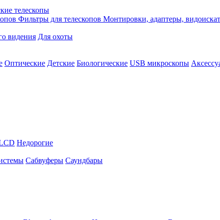
кие телескопы
копов
Фильтры для телескопов
Монтировки, адаптеры, видоиска
го видения
Для охоты
е
Оптические
Детские
Биологические
USB микроскопы
Аксессу
LCD
Недорогие
истемы
Сабвуферы
Саундбары