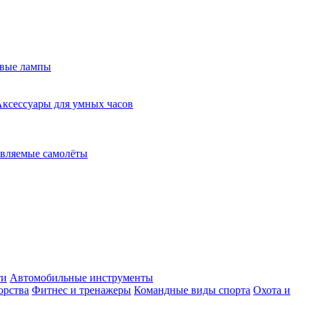
евые лампы
ксессуары для умных часов
вляемые самолёты
ти
Автомобильные инструменты
орства
Фитнес и тренажеры
Командные виды спорта
Охота и