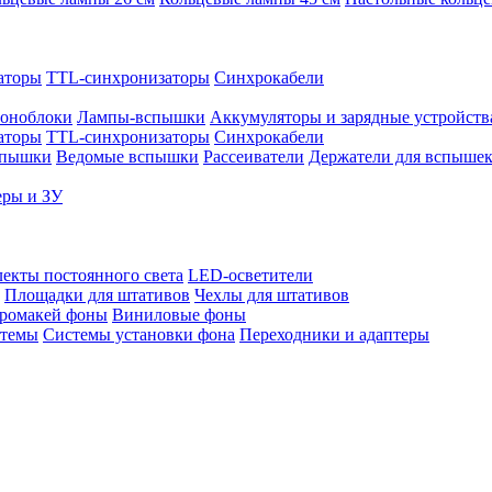
аторы
TTL-синхронизаторы
Синхрокабели
оноблоки
Лампы-вспышки
Аккумуляторы и зарядные устройств
аторы
TTL-синхронизаторы
Синхрокабели
спышки
Ведомые вспышки
Рассеиватели
Держатели для вспыше
еры и ЗУ
екты постоянного света
LED-осветители
Площадки для штативов
Чехлы для штативов
ромакей фоны
Виниловые фоны
стемы
Системы установки фона
Переходники и адаптеры