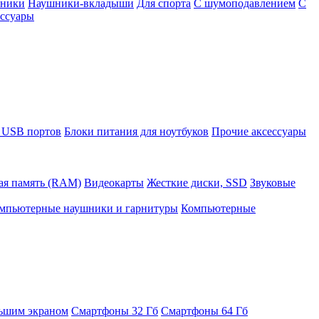
шники
Наушники-вкладыши
Для спорта
С шумоподавлением
С
ссуары
 USB портов
Блоки питания для ноутбуков
Прочие аксессуары
ая память (RAM)
Видеокарты
Жесткие диски, SSD
Звуковые
мпьютерные наушники и гарнитуры
Компьютерные
ьшим экраном
Смартфоны 32 Гб
Смартфоны 64 Гб