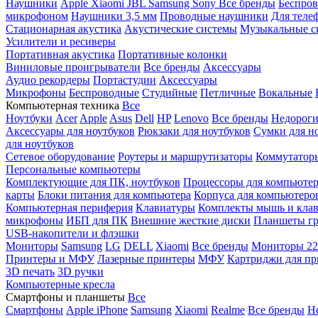
Наушники
Apple
Xiaomi
JBL
Samsung
Sony
Все бренды
Беспро
микрофоном
Наушники 3,5 мм
Проводные наушники
Для теле
Стационарная акустика
Акустические системы
Музыкальные с
Усилители и ресиверы
Портативная акустика
Портативные колонки
Виниловые проигрыватели
Все бренды
Аксессуары
Аудио рекордеры
Портастудии
Аксессуары
Микрофоны
Беспроводные
Студийные
Петличные
Вокальные
Компьютерная техника
Все
Ноутбуки
Acer
Apple
Asus
Dell
HP
Lenovo
Все бренды
Недороги
Аксессуары для ноутбуков
Рюкзаки для ноутбуков
Сумки для н
для ноутбуков
Сетевое оборудование
Роутеры и маршрутизаторы
Коммутатор
Персональные компьютеры
Комплектующие для ПК, ноутбуков
Процессоры для компьюте
карты
Блоки питания для компьютера
Корпуса для компьютеро
Компьютерная периферия
Клавиатуры
Комплекты мышь и клав
микрофоны
ИБП для ПК
Внешние жесткие диски
Планшеты гр
USB-накопители и флэшки
Мониторы
Samsung
LG
DELL
Xiaomi
Все бренды
Мониторы 22
Принтеры и МФУ
Лазерные принтеры
МФУ
Картриджи для пр
3D печать
3D ручки
Компьютерные кресла
Смартфоны и планшеты
Все
Смартфоны
Apple iPhone
Samsung
Xiaomi
Realme
Все бренды
Н