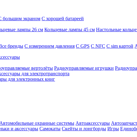
С большим экраном
С хорошей батареей
ьцевые лампы 26 см
Кольцевые лампы 45 см
Настольные кольц
Все бренды
C измерением давления
C GPS
C NFC
C sim картой
А
сессуары
оуправляемые вертолёты
Радиоуправляемые игрушки
Радиоупра
ксессуары для электротранспорта
ары для электронных книг
Автомобильные охранные системы
Автоаксессуары
Автозапчас
ньки и аксессуары
Самокаты
Скейты и лонгборды
Игры
Единоб