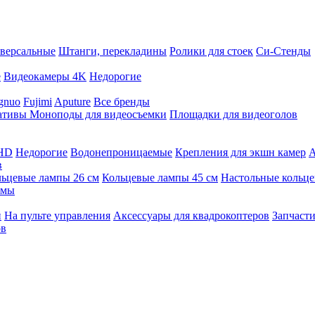
версальные
Штанги, перекладины
Ролики для стоек
Си-Стенды
е
Видеокамеры 4K
Недорогие
gnuo
Fujimi
Aputure
Все бренды
ативы
Моноподы для видеосъемки
Площадки для видеоголов
 HD
Недорогие
Водонепроницаемые
Крепления для экшн камер
А
в
ьцевые лампы 26 см
Кольцевые лампы 45 см
Настольные кольц
имы
й
На пульте управления
Аксессуары для квадрокоптеров
Запчасти
ов