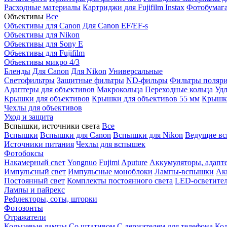
Расходные материалы
Картриджи для Fujifilm Instax
Фотобумага 
Объективы
Все
Объективы для Canon
Для Canon EF/EF-s
Объективы для Nikon
Объективы для Sony E
Объективы для Fujifilm
Объективы микро 4/3
Бленды
Для Canon
Для Nikon
Универсальные
Светофильтры
Защитные фильтры
ND-фильры
Фильтры поляр
Адаптеры для объективов
Макрокольца
Переходные кольца
Удл
Крышки для объективов
Крышки для объективов 55 мм
Крышки
Чехлы для объективов
Уход и защита
Вспышки, источники света
Все
Вспышки
Вспышки для Canon
Вспышки для Nikon
Ведущие в
Источники питания
Чехлы для вспышек
Фотобоксы
Накамерный свет
Yongnuo
Fujimi
Aputure
Аккумуляторы, адапт
Импульсный свет
Импульсные моноблоки
Лампы-вспышки
Ак
Постоянный свет
Комплекты постоянного света
LED-осветите
Лампы и пайрекс
Рефлекторы, соты, шторки
Фотозонты
Отражатели
Кольцевые лампы
Со штативом
С держателем для телефона
Кол