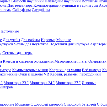
водные
Bluetooth наушники
Накладные наушники
Вставные нау
фона
Для телевизора
Компьютерные наушники и гарнитуры
Аксе
истемы
Сабвуферы
Саундбары
Настольные
е
Для учебы
Для работы
Игровые
Мощные
оутбуков
Чехлы для ноутбуков
Подставки для ноутбука
Адаптеры
ы
Сетевые адаптеры
ра
Кулеры и системы охлаждения
Материнские платы
Оперативн
в
иатура
Компьютерные мыши
Коврики для мыши
Веб камеры
Ко
афические
Очки и шлемы VR
Кабели, разъемы, переходники
 "
Мониторы 23 "
Мониторы 24 "
Мониторы 27 "
Игровые
интеров
едорогие
Мощные
С хорошей камерой
С мощной батареей
С бол