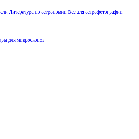
тели
Литература по астрономии
Все для астрофотографии
ары для микроскопов