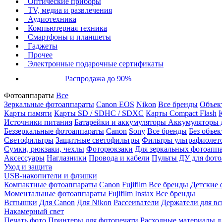
Оптические приборы
TV, медиа и развлечения
Аудиотехника
Компьютерная техника
Смартфоны и планшеты
Гаджеты
Прочее
Электронные подарочные сертификаты
Распродажа до 90%
Фотоаппараты
Все
Зеркальные фотоаппараты
Canon EOS
Nikon
Все бренды
Объект
Карты памяти
Карты SD / SDHC / SDXC
Карты Compact Flash
Источники питания
Батарейки и аккумуляторы
Аккумуляторы д
Беззеркальные фотоаппараты
Canon
Sony
Все бренды
Без объек
Светофильтры
Защитные светофильтры
Фильтры ультрафиолет
Сумки, рюкзаки, чехлы
Фоторюкзаки
Для зеркальных фотоапп
Аксессуары
Наглазники
Провода и кабели
Пульты ДУ для фото
Уход и защита
USB-накопители и флэшки
Компактные фотоаппараты
Canon
Fujifilm
Все бренды
Детские 
Моментальные фотоаппараты
Fujifilm Instax
Все бренды
Вспышки
Для Canon
Для Nikon
Рассеиватели
Держатели для в
Накамерный свет
Печать фото
Принтеры для фотопечати
Расходные материалы д