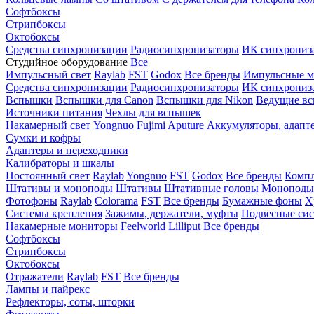
Софтбоксы
Стрипбоксы
Октобоксы
Средства синхронизации
Радиосинхронизаторы
ИК синхрониз
Студийное оборудование
Все
Импульсный свет
Raylab
FST
Godox
Все бренды
Импульсные м
Средства синхронизации
Радиосинхронизаторы
ИК синхрониз
Вспышки
Вспышки для Canon
Вспышки для Nikon
Ведущие в
Источники питания
Чехлы для вспышек
Накамерный свет
Yongnuo
Fujimi
Aputure
Аккумуляторы, адапт
Сумки и кофры
Адаптеры и переходники
Калибраторы и шкалы
Постоянный свет
Raylab
Yongnuo
FST
Godox
Все бренды
Компл
Штативы и моноподы
Штативы
Штативные головы
Моноподы
Фотофоны
Raylab
Colorama
FST
Все бренды
Бумажные фоны
Х
Системы крепления
Зажимы, держатели, муфты
Подвесные си
Накамерные мониторы
Feelworld
Lilliput
Все бренды
Софтбоксы
Стрипбоксы
Октобоксы
Отражатели
Raylab
FST
Все бренды
Лампы и пайрекс
Рефлекторы, соты, шторки