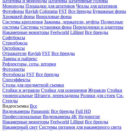
Штативы и моноподы
Штативы
Штативные головы
Моноподы
Площадки для штативов
Чехлы для штативов
Фотофоны
Raylab
Colorama
FST
Все бренды
Бумажные фоны
Хромакей фоны
Виниловые фоны
Системы крепления
Зажимы, держатели, муфты
Подвесные
системы
Системы установки фона
Переходники и адаптеры
Накамерные мониторы
Feelworld
Lilliput
Все бренды
Софтбоксы
Стрипбоксы
Октобоксы
Отражатели
Raylab
FST
Все бренды
Лампы и пайрекс
Рефлекторы, соты, шторки
Фотозонты
Фотобоксы
FST
Все бренды
Спецэффекты
Столы для предметной съемки
Стойки и журавли
Стойки для освещения
Журавли
Стойки
универсальные
Штанги, перекладины
Ролики для стоек
Си-
Стенды
Видеосъемка
Все
Видеокамеры
Panasonic
Все бренды
Full HD
Профессиональные
Видеокамеры 4K
Недорогие
Накамерные мониторы
Feelworld
Lilliput
Все бренды
Накамерный свет
Системы питания для накамерного света