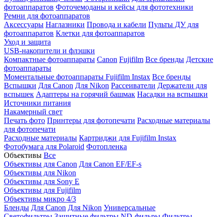
фотоаппаратов
Фоточемоданы и кейсы для фототехники
Ремни для фотоаппаратов
Аксессуары
Наглазники
Провода и кабели
Пульты ДУ для
фотоаппаратов
Клетки для фотоаппаратов
Уход и защита
USB-накопители и флэшки
Компактные фотоаппараты
Canon
Fujifilm
Все бренды
Детские
фотоаппараты
Моментальные фотоаппараты
Fujifilm Instax
Все бренды
Вспышки
Для Canon
Для Nikon
Рассеиватели
Держатели для
вспышек
Адаптеры на горячий башмак
Насадки на вспышки
Источники питания
Накамерный свет
Печать фото
Принтеры для фотопечати
Расходные материалы
для фотопечати
Расходные материалы
Картриджи для Fujifilm Instax
Фотобумага для Polaroid
Фотопленка
Объективы
Все
Объективы для Canon
Для Canon EF/EF-s
Объективы для Nikon
Объективы для Sony E
Объективы для Fujifilm
Объективы микро 4/3
Бленды
Для Canon
Для Nikon
Универсальные
Светофильтры
Защитные фильтры
ND-фильры
Фильтры