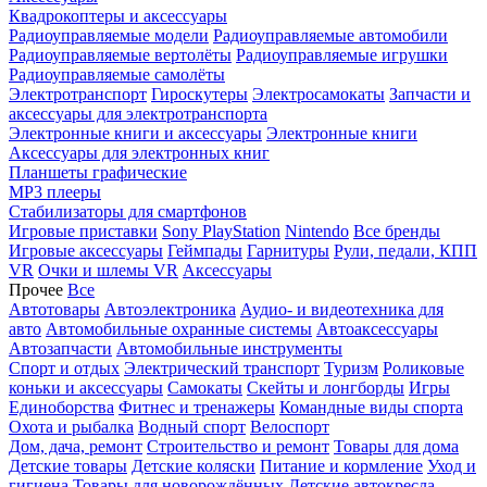
Квадрокоптеры и аксессуары
Радиоуправляемые модели
Радиоуправляемые автомобили
Радиоуправляемые вертолёты
Радиоуправляемые игрушки
Радиоуправляемые самолёты
Электротранспорт
Гироскутеры
Электросамокаты
Запчасти и
аксессуары для электротранспорта
Электронные книги и аксессуары
Электронные книги
Аксессуары для электронных книг
Планшеты графические
MP3 плееры
Стабилизаторы для смартфонов
Игровые приставки
Sony PlayStation
Nintendo
Все бренды
Игровые аксессуары
Геймпады
Гарнитуры
Рули, педали, КПП
VR
Очки и шлемы VR
Аксессуары
Прочее
Все
Автотовары
Автоэлектроника
Аудио- и видеотехника для
авто
Автомобильные охранные системы
Автоаксессуары
Автозапчасти
Автомобильные инструменты
Спорт и отдых
Электрический транспорт
Туризм
Роликовые
коньки и аксессуары
Самокаты
Скейты и лонгборды
Игры
Единоборства
Фитнес и тренажеры
Командные виды спорта
Охота и рыбалка
Водный спорт
Велоспорт
Дом, дача, ремонт
Строительство и ремонт
Товары для дома
Детские товары
Детские коляски
Питание и кормление
Уход и
гигиена
Товары для новорождённых
Детские автокресла