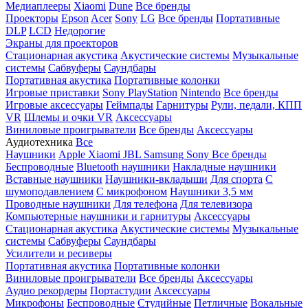
Медиаплееры
Xiaomi
Dune
Все бренды
Проекторы
Epson
Acer
Sony
LG
Все бренды
Портативные
DLP
LCD
Недорогие
Экраны для проекторов
Стационарная акустика
Акустические системы
Музыкальные
системы
Сабвуферы
Саундбары
Портативная акустика
Портативные колонки
Игровые приставки
Sony PlayStation
Nintendo
Все бренды
Игровые аксессуары
Геймпады
Гарнитуры
Рули, педали, КПП
VR
Шлемы и очки VR
Аксессуары
Виниловые проигрыватели
Все бренды
Аксессуары
Аудиотехника
Все
Наушники
Apple
Xiaomi
JBL
Samsung
Sony
Все бренды
Беспроводные
Bluetooth наушники
Накладные наушники
Вставные наушники
Наушники-вкладыши
Для спорта
С
шумоподавлением
С микрофоном
Наушники 3,5 мм
Проводные наушники
Для телефона
Для телевизора
Компьютерные наушники и гарнитуры
Аксессуары
Стационарная акустика
Акустические системы
Музыкальные
системы
Сабвуферы
Саундбары
Усилители и ресиверы
Портативная акустика
Портативные колонки
Виниловые проигрыватели
Все бренды
Аксессуары
Аудио рекордеры
Портастудии
Аксессуары
Микрофоны
Беспроводные
Студийные
Петличные
Вокальные