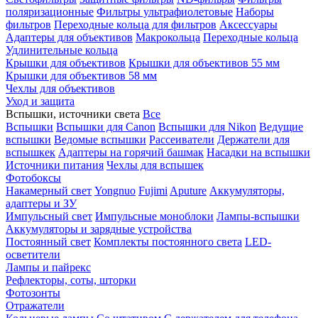
поляризационные
Фильтры ультрафиолетовые
Наборы
фильтров
Переходные кольца для фильтров
Аксессуары
Адаптеры для объективов
Макрокольца
Переходные кольца
Удлинительные кольца
Крышки для объективов
Крышки для объективов 55 мм
Крышки для объективов 58 мм
Чехлы для объективов
Уход и защита
Вспышки, источники света
Все
Вспышки
Вспышки для Canon
Вспышки для Nikon
Ведущие
вспышки
Ведомые вспышки
Рассеиватели
Держатели для
вспышкек
Адаптеры на горячий башмак
Насадки на вспышки
Источники питания
Чехлы для вспышек
Фотобоксы
Накамерный свет
Yongnuo
Fujimi
Aputure
Аккумуляторы,
адаптеры и ЗУ
Импульсный свет
Импульсные моноблоки
Лампы-вспышки
Аккумуляторы и зарядные устройства
Постоянный свет
Комплекты постоянного света
LED-
осветители
Лампы и пайрекс
Рефлекторы, соты, шторки
Фотозонты
Отражатели