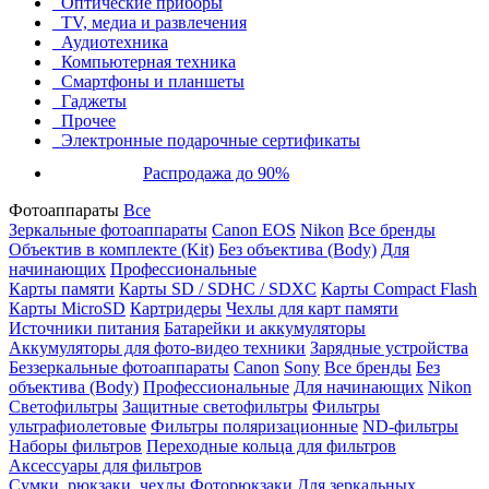
Оптические приборы
TV, медиа и развлечения
Аудиотехника
Компьютерная техника
Смартфоны и планшеты
Гаджеты
Прочее
Электронные подарочные сертификаты
Распродажа до 90%
Фотоаппараты
Все
Зеркальные фотоаппараты
Canon EOS
Nikon
Все бренды
Объектив в комплекте (Kit)
Без объектива (Body)
Для
начинающих
Профессиональные
Карты памяти
Карты SD / SDHC / SDXC
Карты Compact Flash
Карты MicroSD
Картридеры
Чехлы для карт памяти
Источники питания
Батарейки и аккумуляторы
Аккумуляторы для фото-видео техники
Зарядные устройства
Беззеркальные фотоаппараты
Canon
Sony
Все бренды
Без
объектива (Body)
Профессиональные
Для начинающих
Nikon
Светофильтры
Защитные светофильтры
Фильтры
ультрафиолетовые
Фильтры поляризационные
ND-фильтры
Наборы фильтров
Переходные кольца для фильтров
Аксессуары для фильтров
Сумки, рюкзаки, чехлы
Фоторюкзаки
Для зеркальных