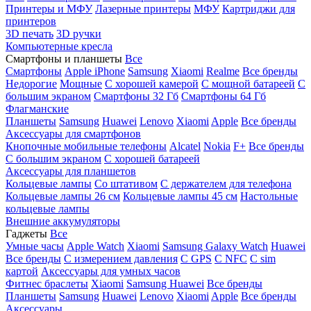
Принтеры и МФУ
Лазерные принтеры
МФУ
Картриджи для
принтеров
3D печать
3D ручки
Компьютерные кресла
Смартфоны и планшеты
Все
Смартфоны
Apple iPhone
Samsung
Xiaomi
Realme
Все бренды
Недорогие
Мощные
С хорошей камерой
С мощной батареей
С
большим экраном
Смартфоны 32 Гб
Смартфоны 64 Гб
Флагманские
Планшеты
Samsung
Huawei
Lenovo
Xiaomi
Apple
Все бренды
Аксессуары для смартфонов
Кнопочные мобильные телефоны
Alcatel
Nokia
F+
Все бренды
С большим экраном
С хорошей батареей
Аксессуары для планшетов
Кольцевые лампы
Со штативом
C держателем для телефона
Кольцевые лампы 26 см
Кольцевые лампы 45 см
Настольные
кольцевые лампы
Внешние аккумуляторы
Гаджеты
Все
Умные часы
Apple Watch
Xiaomi
Samsung Galaxy Watch
Huawei
Все бренды
C измерением давления
C GPS
C NFC
C sim
картой
Аксессуары для умных часов
Фитнес браслеты
Xiaomi
Samsung
Huawei
Все бренды
Планшеты
Samsung
Huawei
Lenovo
Xiaomi
Apple
Все бренды
Аксессуары