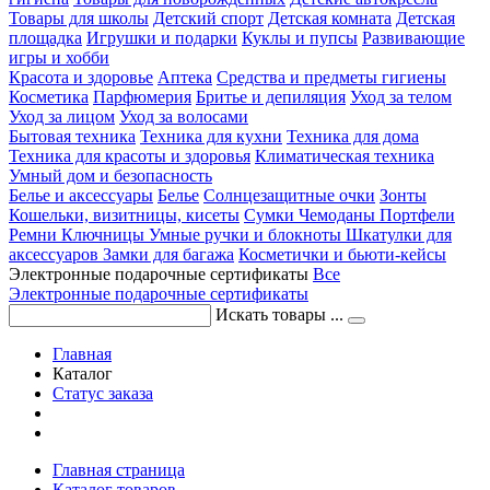
Товары для школы
Детский спорт
Детская комната
Детская
площадка
Игрушки и подарки
Куклы и пупсы
Развивающие
игры и хобби
Красота и здоровье
Аптека
Средства и предметы гигиены
Косметика
Парфюмерия
Бритье и депиляция
Уход за телом
Уход за лицом
Уход за волосами
Бытовая техника
Техника для кухни
Техника для дома
Техника для красоты и здоровья
Климатическая техника
Умный дом и безопасность
Белье и аксессуары
Белье
Солнцезащитные очки
Зонты
Кошельки, визитницы, кисеты
Сумки
Чемоданы
Портфели
Ремни
Ключницы
Умные ручки и блокноты
Шкатулки для
аксессуаров
Замки для багажа
Косметички и бьюти-кейсы
Электронные подарочные сертификаты
Все
Электронные подарочные сертификаты
Искать товары ...
Главная
Каталог
Статус заказа
Главная страница
Каталог товаров