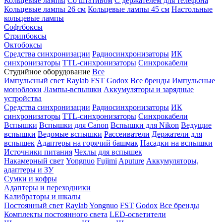
Кольцевые лампы
Со штативом
С держателем для телефона
Кольцевые лампы 26 см
Кольцевые лампы 45 см
Настольные
кольцевые лампы
Софтбоксы
Стрипбоксы
Октобоксы
Средства синхронизации
Радиосинхронизаторы
ИК
синхронизаторы
TTL-синхронизаторы
Синхрокабели
Студийное оборудование
Все
Импульсный свет
Raylab
FST
Godox
Все бренды
Импульсные
моноблоки
Лампы-вспышки
Аккумуляторы и зарядные
устройства
Средства синхронизации
Радиосинхронизаторы
ИК
синхронизаторы
TTL-синхронизаторы
Синхрокабели
Вспышки
Вспышки для Canon
Вспышки для Nikon
Ведущие
вспышки
Ведомые вспышки
Рассеиватели
Держатели для
вспышек
Адаптеры на горячий башмак
Насадки на вспышки
Источники питания
Чехлы для вспышек
Накамерный свет
Yongnuo
Fujimi
Aputure
Аккумуляторы,
адаптеры и ЗУ
Сумки и кофры
Адаптеры и переходники
Калибраторы и шкалы
Постоянный свет
Raylab
Yongnuo
FST
Godox
Все бренды
Комплекты постоянного света
LED-осветители