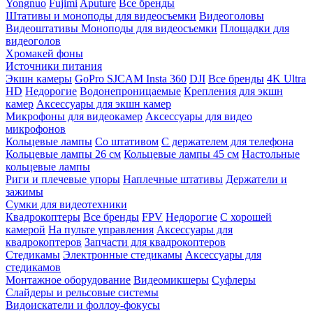
Yongnuo
Fujimi
Aputure
Все бренды
Штативы и моноподы для видеосъемки
Видеоголовы
Видеоштативы
Моноподы для видеосъемки
Площадки для
видеоголов
Хромакей фоны
Источники питания
Экшн камеры
GoPro
SJCAM
Insta 360
DJI
Все бренды
4K Ultra
HD
Недорогие
Водонепроницаемые
Крепления для экшн
камер
Аксессуары для экшн камер
Микрофоны для видеокамер
Аксессуары для видео
микрофонов
Кольцевые лампы
Со штативом
C держателем для телефона
Кольцевые лампы 26 см
Кольцевые лампы 45 см
Настольные
кольцевые лампы
Риги и плечевые упоры
Наплечные штативы
Держатели и
зажимы
Сумки для видеотехники
Квадрокоптеры
Все бренды
FPV
Недорогие
С хорошей
камерой
На пульте управления
Аксессуары для
квадрокоптеров
Запчасти для квадрокоптеров
Стедикамы
Электронные стедикамы
Аксессуары для
стедикамов
Монтажное оборудование
Видеомикшеры
Суфлеры
Слайдеры и рельсовые системы
Видоискатели и фоллоу-фокусы