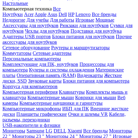
Настольные
Компьютерная техника
Все
Ноутбуки
Acer
Apple
Asus
Dell
HP
Lenovo
Все бренды
Недорогие
Для учебы
Для работы
Игровые
Мощные
Аксессуары для ноутбуков
Рюкзаки для ноутбуков
Сумки для
ноутбуков
Чехлы для ноутбуков
Подставки для ноутбука
Адаптеры USB портов
Блоки питания для ноутбуков
Прочие
аксессуары для ноутбуков
Сетевое оборудование
Роутеры и маршрутизаторы
Коммутаторы
Сетевые адаптеры
Персональные компьютеры
Комплектующие для ПК, ноутбуков
Процессоры для
компьютера
Кулеры и системы охлаждения
Материнские
платы
Оперативная память (RAM)
Видеокарты
Жесткие
диски, SSD
Звуковые карты
Блоки питания для компьютера
Корпуса для компьютеров
Компьютерная периферия
Клавиатуры
Комплекты мышь и
клавиатура
Компьютерные мыши
Коврики для мыши
Веб
камеры
Компьютерные наушники и гарнитуры
Компьютерные микрофоны
ИБП для ПК
Внешние жесткие
диски
Планшеты графические
Очки и шлемы VR
Кабели,
разъемы, переходники
USB-накопители и флэшки
Мониторы
Samsung
LG
DELL
Xiaomi
Все бренды
Мониторы
22 "
Мониторы 23 "
Мониторы 24 "
Мониторы 27 "
Игровые