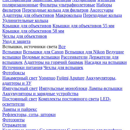
поляризационные
Фильтры ультрафиолетовые
Наборы
фильтров
Переходные кольца для фильтров
Аксессуары
Адаптеры для объективов
Макрокольца
Переходные кольца
Удлинительные кольца
Крышки для объективов
Крышки для объективов 55 мм
Крышки для объективов 58 мм
Чехлы для объективов
Уход и защита
Вспышки, источники света
Все
Вспышки
Вспышки для Canon
Вспышки для Nikon
Ведущие
вспышки
Ведомые вспышки
Рассеиватели
Держатели для
вспышкек
Адаптеры на горячий башмак
Насадки на вспышки
Источники питания
Чехлы для вспышек
Фотобоксы
Накамерный свет
Yongnuo
Fujimi
Aputure
Аккумуляторы,
адаптеры и ЗУ
Импульсный свет
Импульсные моноблоки
Лампы-вспышки
Аккумуляторы и зарядные устройства
Постоянный свет
Комплекты постоянного света
LED-
осветители
Лампы и пайрекс
Рефлекторы, соты, шторки
Фотозонты
Отражатели