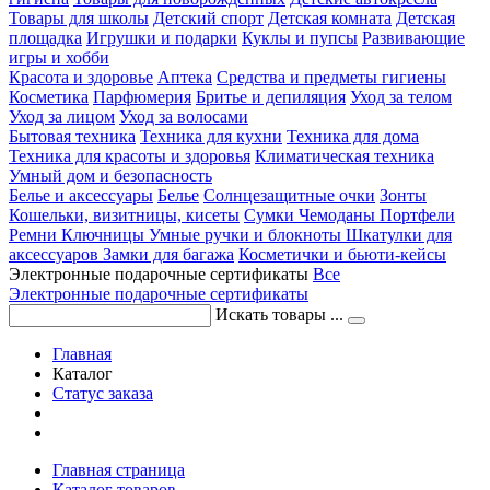
Товары для школы
Детский спорт
Детская комната
Детская
площадка
Игрушки и подарки
Куклы и пупсы
Развивающие
игры и хобби
Красота и здоровье
Аптека
Средства и предметы гигиены
Косметика
Парфюмерия
Бритье и депиляция
Уход за телом
Уход за лицом
Уход за волосами
Бытовая техника
Техника для кухни
Техника для дома
Техника для красоты и здоровья
Климатическая техника
Умный дом и безопасность
Белье и аксессуары
Белье
Солнцезащитные очки
Зонты
Кошельки, визитницы, кисеты
Сумки
Чемоданы
Портфели
Ремни
Ключницы
Умные ручки и блокноты
Шкатулки для
аксессуаров
Замки для багажа
Косметички и бьюти-кейсы
Электронные подарочные сертификаты
Все
Электронные подарочные сертификаты
Искать товары ...
Главная
Каталог
Статус заказа
Главная страница
Каталог товаров