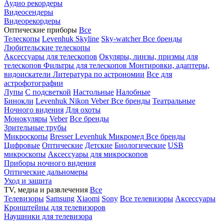
Аудио рекордеры
Видеосендеры
Видеорекордеры
Оптические приборы
Все
Телескопы
Levenhuk Skyline
Sky-watcher
Все бренды
Любительские телескопы
Аксессуары для телескопов
Окуляры, линзы, призмы для
телескопов
Фильтры для телескопов
Монтировки, адаптеры,
видоискатели
Литература по астрономии
Все для
астрофотографии
Лупы
С подсветкой
Настольные
Налобные
Бинокли
Levenhuk
Nikon
Veber
Все бренды
Театральные
Ночного видения
Для охоты
Монокуляры
Veber
Все бренды
Зрительные трубы
Микроскопы
Bresser
Levenhuk
Микромед
Все бренды
Цифровые
Оптические
Детские
Биологические
USB
микроскопы
Аксессуары для микроскопов
Приборы ночного видения
Оптические дальномеры
Уход и защита
TV, медиа и развлечения
Все
Телевизоры
Samsung
Xiaomi
Sony
Все телевизоры
Аксессуары
Кронштейны для телевизоров
Наушники для телевизора