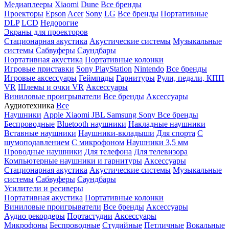
Медиаплееры
Xiaomi
Dune
Все бренды
Проекторы
Epson
Acer
Sony
LG
Все бренды
Портативные
DLP
LCD
Недорогие
Экраны для проекторов
Стационарная акустика
Акустические системы
Музыкальные
системы
Сабвуферы
Саундбары
Портативная акустика
Портативные колонки
Игровые приставки
Sony PlayStation
Nintendo
Все бренды
Игровые аксессуары
Геймпады
Гарнитуры
Рули, педали, КПП
VR
Шлемы и очки VR
Аксессуары
Виниловые проигрыватели
Все бренды
Аксессуары
Аудиотехника
Все
Наушники
Apple
Xiaomi
JBL
Samsung
Sony
Все бренды
Беспроводные
Bluetooth наушники
Накладные наушники
Вставные наушники
Наушники-вкладыши
Для спорта
С
шумоподавлением
С микрофоном
Наушники 3,5 мм
Проводные наушники
Для телефона
Для телевизора
Компьютерные наушники и гарнитуры
Аксессуары
Стационарная акустика
Акустические системы
Музыкальные
системы
Сабвуферы
Саундбары
Усилители и ресиверы
Портативная акустика
Портативные колонки
Виниловые проигрыватели
Все бренды
Аксессуары
Аудио рекордеры
Портастудии
Аксессуары
Микрофоны
Беспроводные
Студийные
Петличные
Вокальные