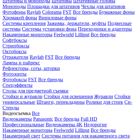
Штативы и моноподы
Штативы
Штативные головы
Моноподы
Площадки для штативов
Чехлы для штативов
Фотофоны
Raylab
Colorama
FST
Все бренды
Бумажные фоны
Хромакей фоны
Виниловые фоны
Системы крепления
Зажимы, держатели, муфты
Подвесные
системы
Системы установки фона
Переходники и адаптеры
Накамерные мониторы
Feelworld
Lilliput
Все бренды
Софтбоксы
Стрипбоксы
Октобоксы
Отражатели
Raylab
FST
Все бренды
Лампы и пайрекс
Рефлекторы, соты, шторки
Фотозонты
Фотобоксы
FST
Все бренды
Спецэффекты
Столы для предметной съемки
Стойки и журавли
Стойки для освещения
Журавли
Стойки
универсальные
Штанги, перекладины
Ролики для стоек
Си-
Стенды
Видеосъемка
Все
Видеокамеры
Panasonic
Все бренды
Full HD
Профессиональные
Видеокамеры 4K
Недорогие
Накамерные мониторы
Feelworld
Lilliput
Все бренды
Накамерный свет
Системы питания для накамерного света