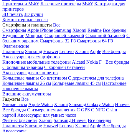
Принтеры и МФУ
Лазерные принтеры
МФУ
Картриджи для
принтеров
3D печать
3D ручки
Компьютерные кресла
Смартфоны и планшеты
Все
Смартфоны
Apple iPhone
Samsung
Xiaomi
Realme
Все бренды
Недорогие
Мощные
С хорошей камерой
С мощной батареей
С
большим экраном
Смартфоны 32 Гб
Смартфоны 64 Гб
Флагманские
Планшеты
Samsung
Huawei
Lenovo
Xiaomi
Apple
Все бренды
Аксессуары для смартфонов
Кнопочные мобильные телефоны
Alcatel
Nokia
F+
Все бренды
С большим экраном
С хорошей батареей
Аксессуары для планшетов
Кольцевые лампы
Со штативом
C держателем для телефона
Кольцевые лампы 26 см
Кольцевые лампы 45 см
Настольные
кольцевые лампы
Внешние аккумуляторы
Гаджеты
Все
Умные часы
Apple Watch
Xiaomi
Samsung Galaxy Watch
Huawei
Все бренды
C измерением давления
C GPS
C NFC
C sim
картой
Аксессуары для умных часов
Фитнес браслеты
Xiaomi
Samsung
Huawei
Все бренды
Планшеты
Samsung
Huawei
Lenovo
Xiaomi
Apple
Все бренды
Аксессуары