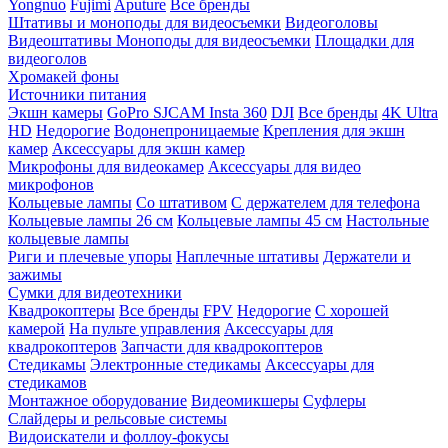
Yongnuo
Fujimi
Aputure
Все бренды
Штативы и моноподы для видеосъемки
Видеоголовы
Видеоштативы
Моноподы для видеосъемки
Площадки для
видеоголов
Хромакей фоны
Источники питания
Экшн камеры
GoPro
SJCAM
Insta 360
DJI
Все бренды
4K Ultra
HD
Недорогие
Водонепроницаемые
Крепления для экшн
камер
Аксессуары для экшн камер
Микрофоны для видеокамер
Аксессуары для видео
микрофонов
Кольцевые лампы
Со штативом
C держателем для телефона
Кольцевые лампы 26 см
Кольцевые лампы 45 см
Настольные
кольцевые лампы
Риги и плечевые упоры
Наплечные штативы
Держатели и
зажимы
Сумки для видеотехники
Квадрокоптеры
Все бренды
FPV
Недорогие
С хорошей
камерой
На пульте управления
Аксессуары для
квадрокоптеров
Запчасти для квадрокоптеров
Стедикамы
Электронные стедикамы
Аксессуары для
стедикамов
Монтажное оборудование
Видеомикшеры
Суфлеры
Слайдеры и рельсовые системы
Видоискатели и фоллоу-фокусы