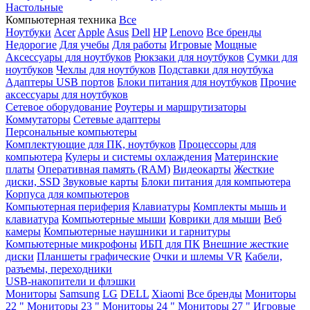
Настольные
Компьютерная техника
Все
Ноутбуки
Acer
Apple
Asus
Dell
HP
Lenovo
Все бренды
Недорогие
Для учебы
Для работы
Игровые
Мощные
Аксессуары для ноутбуков
Рюкзаки для ноутбуков
Сумки для
ноутбуков
Чехлы для ноутбуков
Подставки для ноутбука
Адаптеры USB портов
Блоки питания для ноутбуков
Прочие
аксессуары для ноутбуков
Сетевое оборудование
Роутеры и маршрутизаторы
Коммутаторы
Сетевые адаптеры
Персональные компьютеры
Комплектующие для ПК, ноутбуков
Процессоры для
компьютера
Кулеры и системы охлаждения
Материнские
платы
Оперативная память (RAM)
Видеокарты
Жесткие
диски, SSD
Звуковые карты
Блоки питания для компьютера
Корпуса для компьютеров
Компьютерная периферия
Клавиатуры
Комплекты мышь и
клавиатура
Компьютерные мыши
Коврики для мыши
Веб
камеры
Компьютерные наушники и гарнитуры
Компьютерные микрофоны
ИБП для ПК
Внешние жесткие
диски
Планшеты графические
Очки и шлемы VR
Кабели,
разъемы, переходники
USB-накопители и флэшки
Мониторы
Samsung
LG
DELL
Xiaomi
Все бренды
Мониторы
22 "
Мониторы 23 "
Мониторы 24 "
Мониторы 27 "
Игровые