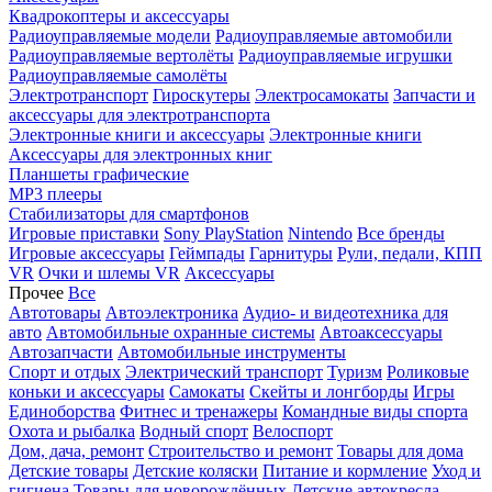
Квадрокоптеры и аксессуары
Радиоуправляемые модели
Радиоуправляемые автомобили
Радиоуправляемые вертолёты
Радиоуправляемые игрушки
Радиоуправляемые самолёты
Электротранспорт
Гироскутеры
Электросамокаты
Запчасти и
аксессуары для электротранспорта
Электронные книги и аксессуары
Электронные книги
Аксессуары для электронных книг
Планшеты графические
MP3 плееры
Стабилизаторы для смартфонов
Игровые приставки
Sony PlayStation
Nintendo
Все бренды
Игровые аксессуары
Геймпады
Гарнитуры
Рули, педали, КПП
VR
Очки и шлемы VR
Аксессуары
Прочее
Все
Автотовары
Автоэлектроника
Аудио- и видеотехника для
авто
Автомобильные охранные системы
Автоаксессуары
Автозапчасти
Автомобильные инструменты
Спорт и отдых
Электрический транспорт
Туризм
Роликовые
коньки и аксессуары
Самокаты
Скейты и лонгборды
Игры
Единоборства
Фитнес и тренажеры
Командные виды спорта
Охота и рыбалка
Водный спорт
Велоспорт
Дом, дача, ремонт
Строительство и ремонт
Товары для дома
Детские товары
Детские коляски
Питание и кормление
Уход и
гигиена
Товары для новорождённых
Детские автокресла