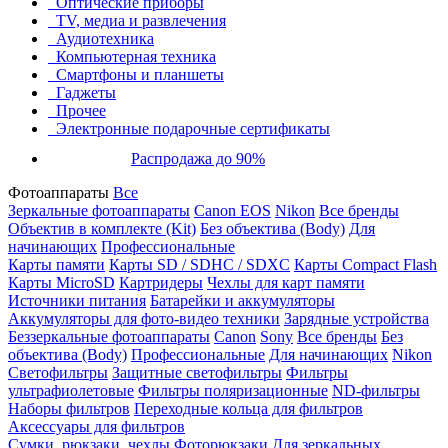
Оптические приборы
TV, медиа и развлечения
Аудиотехника
Компьютерная техника
Смартфоны и планшеты
Гаджеты
Прочее
Электронные подарочные сертификаты
Распродажа до 90%
Фотоаппараты
Все
Зеркальные фотоаппараты
Canon EOS
Nikon
Все бренды
Объектив в комплекте (Kit)
Без объектива (Body)
Для
начинающих
Профессиональные
Карты памяти
Карты SD / SDHC / SDXC
Карты Compact Flash
Карты MicroSD
Картридеры
Чехлы для карт памяти
Источники питания
Батарейки и аккумуляторы
Аккумуляторы для фото-видео техники
Зарядные устройства
Беззеркальные фотоаппараты
Canon
Sony
Все бренды
Без
объектива (Body)
Профессиональные
Для начинающих
Nikon
Светофильтры
Защитные светофильтры
Фильтры
ультрафиолетовые
Фильтры поляризационные
ND-фильтры
Наборы фильтров
Переходные кольца для фильтров
Аксессуары для фильтров
Сумки, рюкзаки, чехлы
Фоторюкзаки
Для зеркальных