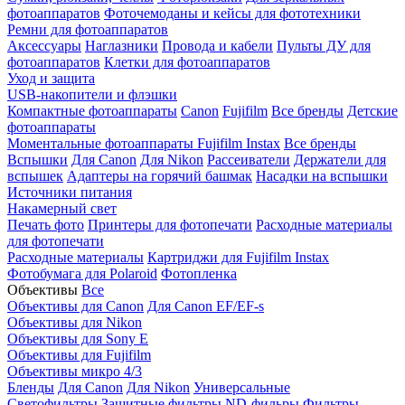
фотоаппаратов
Фоточемоданы и кейсы для фототехники
Ремни для фотоаппаратов
Аксессуары
Наглазники
Провода и кабели
Пульты ДУ для
фотоаппаратов
Клетки для фотоаппаратов
Уход и защита
USB-накопители и флэшки
Компактные фотоаппараты
Canon
Fujifilm
Все бренды
Детские
фотоаппараты
Моментальные фотоаппараты
Fujifilm Instax
Все бренды
Вспышки
Для Canon
Для Nikon
Рассеиватели
Держатели для
вспышек
Адаптеры на горячий башмак
Насадки на вспышки
Источники питания
Накамерный свет
Печать фото
Принтеры для фотопечати
Расходные материалы
для фотопечати
Расходные материалы
Картриджи для Fujifilm Instax
Фотобумага для Polaroid
Фотопленка
Объективы
Все
Объективы для Canon
Для Canon EF/EF-s
Объективы для Nikon
Объективы для Sony E
Объективы для Fujifilm
Объективы микро 4/3
Бленды
Для Canon
Для Nikon
Универсальные
Светофильтры
Защитные фильтры
ND-фильры
Фильтры