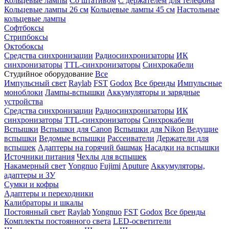
Кольцевые лампы
Со штативом
С держателем для телефона
Кольцевые лампы 26 см
Кольцевые лампы 45 см
Настольные
кольцевые лампы
Софтбоксы
Стрипбоксы
Октобоксы
Средства синхронизации
Радиосинхронизаторы
ИК
синхронизаторы
TTL-синхронизаторы
Синхрокабели
Студийное оборудование
Все
Импульсный свет
Raylab
FST
Godox
Все бренды
Импульсные
моноблоки
Лампы-вспышки
Аккумуляторы и зарядные
устройства
Средства синхронизации
Радиосинхронизаторы
ИК
синхронизаторы
TTL-синхронизаторы
Синхрокабели
Вспышки
Вспышки для Canon
Вспышки для Nikon
Ведущие
вспышки
Ведомые вспышки
Рассеиватели
Держатели для
вспышек
Адаптеры на горячий башмак
Насадки на вспышки
Источники питания
Чехлы для вспышек
Накамерный свет
Yongnuo
Fujimi
Aputure
Аккумуляторы,
адаптеры и ЗУ
Сумки и кофры
Адаптеры и переходники
Калибраторы и шкалы
Постоянный свет
Raylab
Yongnuo
FST
Godox
Все бренды
Комплекты постоянного света
LED-осветители